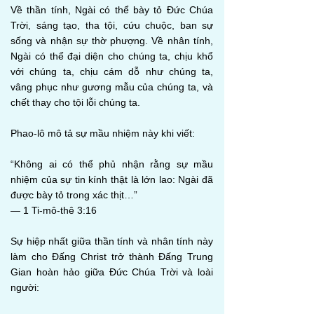
Về thần tính, Ngài có thể bày tỏ Đức Chúa
Trời, sáng tạo, tha tội, cứu chuộc, ban sự
sống và nhận sự thờ phượng. Về nhân tính,
Ngài có thể đại diện cho chúng ta, chịu khổ
với chúng ta, chịu cám dỗ như chúng ta,
vâng phục như gương mẫu của chúng ta, và
chết thay cho tội lỗi chúng ta.
Phao-lô mô tả sự mầu nhiệm này khi viết:
“Không ai có thể phủ nhận rằng sự mầu
nhiệm của sự tin kính thật là lớn lao: Ngài đã
được bày tỏ trong xác thịt…”
— 1 Ti-mô-thê 3:16
Sự hiệp nhất giữa thần tính và nhân tính này
làm cho Đấng Christ trở thành Đấng Trung
Gian hoàn hảo giữa Đức Chúa Trời và loài
người: