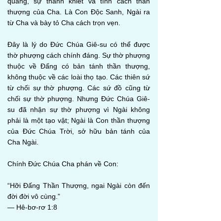
quang, sự thánh khiết và tính cách thần
thượng của Cha. Là Con Độc Sanh, Ngài ra
từ Cha và bày tỏ Cha cách trọn vẹn.
Đây là lý do Đức Chúa Giê-su có thể được
thờ phượng cách chính đáng. Sự thờ phượng
thuộc về Đấng có bản tánh thần thượng,
không thuộc về các loài thọ tạo. Các thiên sứ
từ chối sự thờ phượng. Các sứ đồ cũng từ
chối sự thờ phượng. Nhưng Đức Chúa Giê-
su đã nhận sự thờ phượng vì Ngài không
phải là một tạo vật; Ngài là Con thần thượng
của Đức Chúa Trời, sở hữu bản tánh của
Cha Ngài.
Chính Đức Chúa Cha phán về Con:
“Hỡi Đấng Thần Thượng, ngai Ngài còn đến
đời đời vô cùng.”
— Hê-bơ-rơ 1:8