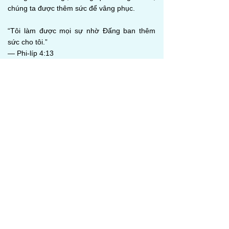
chúng ta được thêm sức để vâng phục.
“Tôi làm được mọi sự nhờ Đấng ban thêm
sức cho tôi.”
— Phi-líp 4:13
👑 8. Mọi Quyền Năng Đã Được Ban Cho
Đấng Christ Vì Chúng Ta
Sau khi sống lại, Đức Chúa Giê-su phán:
“Tất cả thẩm quyền trên trời và dưới đất đã
được giao cho Ta.”
— Ma-thi-ơ 28:18
Thẩm quyền này được Cha ban cho Ngài.
Đức Chúa Giê-su là Chúa, Vua, Đấng Trung
Gian, Thầy Tế Lễ Thượng Phẩm và Đấng
Cứu Chuộc được bổ nhiệm.