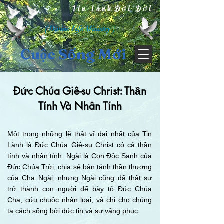
Tin Lành Đời Đời
( Divine Life Ministry )
Cuộc Sống Mới
Đức Chúa Giê-su Christ: Thần
Tính Và Nhân Tính
Một trong những lẽ thật vĩ đại nhất của Tin
Lành là Đức Chúa Giê-su Christ có cả thần
tính và nhân tính. Ngài là Con Độc Sanh của
Đức Chúa Trời, chia sẻ bản tánh thần thượng
của Cha Ngài; nhưng Ngài cũng đã thật sự
trở thành con người để bày tỏ Đức Chúa
Cha, cứu chuộc nhân loại, và chỉ cho chúng
ta cách sống bởi đức tin và sự vâng phục.