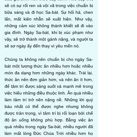
sẽ có sự rối ren và vội vã trong việc chuẩn bị
bữa sáng và đi học Sa-bát. Sự hối hả, chen
lấn, mất kiên nhẫn sẽ xuất hiện. Như vậy,
những cảm xúc không thánh khiết sẽ đi vào
gia đình. Ngày Sa-bát, khi bị xúc phạm như
vậy, sẽ trở thành một gánh nặng, và người ta
sẽ sợ ngày ấy đến thay vì yêu mến nó.
Chúng ta không nên chuẩn bị cho ngày Sa-
bát một lượng thức ăn nhiều hơn hoặc nhiều
món đa dạng hơn những ngày khác. Trái lại,
thức ăn nên đơn giản hơn, và nên ăn ít hơn,
để tâm trí được sáng suốt và mạnh mẽ trong
việc hiểu những điều thuộc linh. Ăn quá nhiều
làm tâm trí trở nên nặng nề. Những lời quý
báu nhất có thể được nghe nhưng không
được trân trọng, vì tâm trí bị rối loạn bởi chế
độ ăn uống không phù hợp. Bằng việc ăn
quá nhiều trong ngày Sa-bát, nhiều người đã
làm mất lòng Đức Chúa Trời nhiều hơn họ