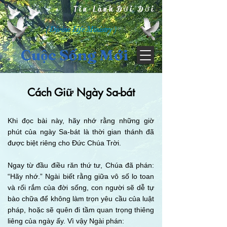
Tin Lành Đời Đời
( Divine Life Ministry )
Cuộc Sống Mới
Cách Giữ Ngày Sa-bát
Khi đọc bài này, hãy nhớ rằng những giờ
phút của ngày Sa-bát là thời gian thánh đã
được biệt riêng cho Đức Chúa Trời.
Ngay từ đầu điều răn thứ tư, Chúa đã phán:
“Hãy nhớ.” Ngài biết rằng giữa vô số lo toan
và rối rắm của đời sống, con người sẽ dễ tự
bào chữa để không làm trọn yêu cầu của luật
pháp, hoặc sẽ quên đi tầm quan trọng thiêng
liêng của ngày ấy. Vì vậy Ngài phán: