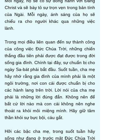
Mỗi ngày, họ sẽ có sự đồng hành với Đấng
Christ và sẽ bày tỏ sự trọn vẹn trong bản tính
của Ngài. Mỗi ngày, ánh sáng của họ sẽ
chiếu ra cho người khác qua những việc
lành.
Trong mọi điều liên quan đến sự thành công
của công việc Đức Chúa Trời, những chiến
thắng đầu tiên phải được đạt được trong đời
sống gia đình. Chính tại đây, sự chuẩn bị cho
ngày Sa-bát phải bắt đầu. Suốt tuần, cha mẹ
hãy nhớ rằng gia đình của mình phải là một
ngôi trường, nơi con cái được chuẩn bị cho
các hành lang trên trời. Lời nói của cha mẹ
phải là những lời đúng đắn. Không nên để
bất cứ lời nào mà con cái không nên nghe
thoát ra khỏi môi miệng mình. Hãy giữ tâm
thần khỏi sự bực bội, cáu gắt.
Hỡi các bậc cha mẹ, trong suốt tuần hãy
sống như đang ở trước mặt Đức Chúa Trời