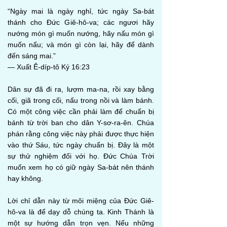
“Ngày mai là ngày nghỉ, tức ngày Sa-bát
thánh cho Đức Giê-hô-va; các ngươi hãy
nướng món gì muốn nướng, hãy nấu món gì
muốn nấu; và món gì còn lại, hãy để dành
đến sáng mai.”
— Xuất Ê-díp-tô Ký 16:23
Dân sự đã đi ra, lượm ma-na, rồi xay bằng
cối, giã trong cối, nấu trong nồi và làm bánh.
Có một công việc cần phải làm để chuẩn bị
bánh từ trời ban cho dân Y-sơ-ra-ên. Chúa
phán rằng công việc này phải được thực hiện
vào thứ Sáu, tức ngày chuẩn bị. Đây là một
sự thử nghiệm đối với họ. Đức Chúa Trời
muốn xem họ có giữ ngày Sa-bát nên thánh
hay không.
Lời chỉ dẫn này từ môi miệng của Đức Giê-
hô-va là để dạy dỗ chúng ta. Kinh Thánh là
một sự hướng dẫn trọn vẹn. Nếu những