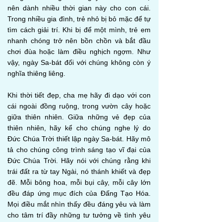
nên dành nhiều thời gian này cho con cái.
Trong nhiều gia đình, trẻ nhỏ bị bỏ mặc để tự
tìm cách giải trí. Khi bị để một mình, trẻ em
nhanh chóng trở nên bồn chồn và bắt đầu
chơi đùa hoặc làm điều nghịch ngợm. Như
vậy, ngày Sa-bát đối với chúng không còn ý
nghĩa thiêng liêng.
Khi thời tiết đẹp, cha mẹ hãy đi dạo với con
cái ngoài đồng ruộng, trong vườn cây hoặc
giữa thiên nhiên. Giữa những vẻ đẹp của
thiên nhiên, hãy kể cho chúng nghe lý do
Đức Chúa Trời thiết lập ngày Sa-bát. Hãy mô
tả cho chúng công trình sáng tạo vĩ đại của
Đức Chúa Trời. Hãy nói với chúng rằng khi
trái đất ra từ tay Ngài, nó thánh khiết và đẹp
đẽ. Mỗi bông hoa, mỗi bụi cây, mỗi cây lớn
đều đáp ứng mục đích của Đấng Tạo Hóa.
Mọi điều mắt nhìn thấy đều đáng yêu và làm
cho tâm trí đầy những tư tưởng về tình yêu