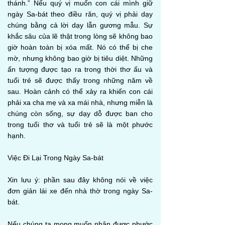
thánh.” Nếu quý vị muốn con cái mình giữ
ngày Sa-bát theo điều răn, quý vị phải dạy
chúng bằng cả lời dạy lẫn gương mẫu. Sự
khắc sâu của lẽ thật trong lòng sẽ không bao
giờ hoàn toàn bị xóa mất. Nó có thể bị che
mờ, nhưng không bao giờ bị tiêu diệt. Những
ấn tượng được tạo ra trong thời thơ ấu và
tuổi trẻ sẽ được thấy trong những năm về
sau. Hoàn cảnh có thể xảy ra khiến con cái
phải xa cha mẹ và xa mái nhà, nhưng miễn là
chúng còn sống, sự dạy dỗ được ban cho
trong tuổi thơ và tuổi trẻ sẽ là một phước
hạnh.
Việc Đi Lại Trong Ngày Sa-bát
Xin lưu ý: phần sau đây không nói về việc
đơn giản lái xe đến nhà thờ trong ngày Sa-
bát.
Nếu chúng ta mong muốn nhận được phước