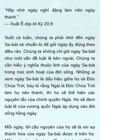
“Hãy nhớ ngày nghỉ đặng làm nên ngày
thánh.”
— Xuất Ê-díp-tô Ký 20:8
Suốt cả tuần, chúng ta phải nhớ đến ngày
Sa-bát và chuẩn bị để giữ ngày ấy đúng theo
điều răn. Chúng ta không chỉ giữ ngày Sa-bát
như một vấn đề luật lệ bên ngoài. Chúng ta
cần hiểu ý nghĩa thuộc linh của ngày Sa-bát
trong mọi sinh hoạt của đời sống. Những ai
xem ngày Sa-bát là dấu hiệu giữa họ và Đức
Chúa Trời, bày tỏ rằng Ngài là Đức Chúa Trời
làm họ nên thánh, thì họ sẽ thể hiện các
nguyên tắc của chính quyền Ngài. Họ sẽ đem
luật lệ của vương quốc Ngài áp dụng vào đời
sống hằng ngày.
Mỗi ngày, lời cầu nguyện của họ sẽ là xin sự
thánh hóa của ngày Sa-bát được ở trên họ.