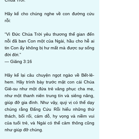
Chúa Trời.
Hãy kể cho chúng nghe về con đường cứu
rỗi:
“Vì Đức Chúa Trời yêu thương thế gian đến
nỗi đã ban Con một của Ngài, hầu cho hễ ai
tin Con ấy không bị hư mất mà được sự sống
đời đời.”
— Giăng 3:16
Hãy kể lại câu chuyện ngọt ngào về Bết-lê-
hem. Hãy trình bày trước mặt con cái Chúa
Giê-su như một đứa trẻ vâng phục cha mẹ,
như một thanh niên trung tín và siêng năng,
giúp đỡ gia đình. Như vậy, quý vị có thể dạy
chúng rằng Đấng Cứu Rỗi hiểu những thử
thách, bối rối, cám dỗ, hy vọng và niềm vui
của tuổi trẻ, và Ngài có thể cảm thông cũng
như giúp đỡ chúng.