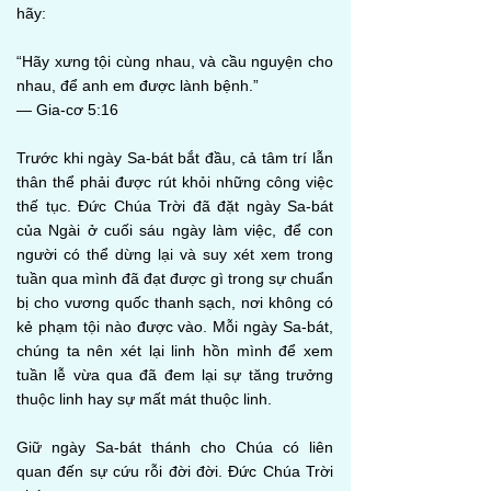
hãy:
“Hãy xưng tội cùng nhau, và cầu nguyện cho
nhau, để anh em được lành bệnh.”
— Gia-cơ 5:16
Trước khi ngày Sa-bát bắt đầu, cả tâm trí lẫn
thân thể phải được rút khỏi những công việc
thế tục. Đức Chúa Trời đã đặt ngày Sa-bát
của Ngài ở cuối sáu ngày làm việc, để con
người có thể dừng lại và suy xét xem trong
tuần qua mình đã đạt được gì trong sự chuẩn
bị cho vương quốc thanh sạch, nơi không có
kẻ phạm tội nào được vào. Mỗi ngày Sa-bát,
chúng ta nên xét lại linh hồn mình để xem
tuần lễ vừa qua đã đem lại sự tăng trưởng
thuộc linh hay sự mất mát thuộc linh.
Giữ ngày Sa-bát thánh cho Chúa có liên
quan đến sự cứu rỗi đời đời. Đức Chúa Trời