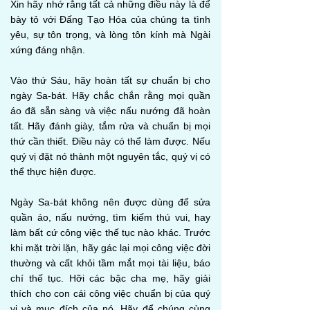
Xin hãy nhớ rằng tất cả những điều này là để
bày tỏ với Đấng Tạo Hóa của chúng ta tình
yêu, sự tôn trọng, và lòng tôn kính mà Ngài
xứng đáng nhận.
Vào thứ Sáu, hãy hoàn tất sự chuẩn bị cho
ngày Sa-bát. Hãy chắc chắn rằng mọi quần
áo đã sẵn sàng và việc nấu nướng đã hoàn
tất. Hãy đánh giày, tắm rửa và chuẩn bị mọi
thứ cần thiết. Điều này có thể làm được. Nếu
quý vị đặt nó thành một nguyên tắc, quý vị có
thể thực hiện được.
Ngày Sa-bát không nên được dùng để sửa
quần áo, nấu nướng, tìm kiếm thú vui, hay
làm bất cứ công việc thế tục nào khác. Trước
khi mặt trời lặn, hãy gác lại mọi công việc đời
thường và cất khỏi tầm mắt mọi tài liệu, báo
chí thế tục. Hỡi các bậc cha mẹ, hãy giải
thích cho con cái công việc chuẩn bị của quý
vị và mục đích của nó. Hãy để chúng cùng