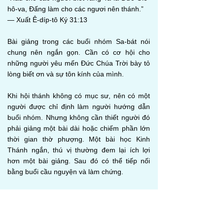
hô-va, Đấng làm cho các ngươi nên thánh.”
— Xuất Ê-díp-tô Ký 31:13
Bài giảng trong các buổi nhóm Sa-bát nói
chung nên ngắn gọn. Cần có cơ hội cho
những người yêu mến Đức Chúa Trời bày tỏ
lòng biết ơn và sự tôn kính của mình.
Khi hội thánh không có mục sư, nên có một
người được chỉ định làm người hướng dẫn
buổi nhóm. Nhưng không cần thiết người đó
phải giảng một bài dài hoặc chiếm phần lớn
thời gian thờ phượng. Một bài học Kinh
Thánh ngắn, thú vị thường đem lại ích lợi
hơn một bài giảng. Sau đó có thể tiếp nối
bằng buổi cầu nguyện và làm chứng.
Những người giữ vai trò lãnh đạo trong hội
thánh không nên làm kiệt sức thể chất và tinh
thần của mình trong suốt tuần đến nỗi vào