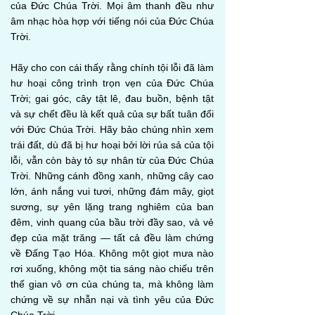
của Đức Chúa Trời. Mọi âm thanh đều như
âm nhạc hòa hợp với tiếng nói của Đức Chúa
Trời.
Hãy cho con cái thấy rằng chính tội lỗi đã làm
hư hoại công trình trọn vẹn của Đức Chúa
Trời; gai góc, cây tật lê, đau buồn, bệnh tật
và sự chết đều là kết quả của sự bất tuân đối
với Đức Chúa Trời. Hãy bảo chúng nhìn xem
trái đất, dù đã bị hư hoại bởi lời rủa sả của tội
lỗi, vẫn còn bày tỏ sự nhân từ của Đức Chúa
Trời. Những cánh đồng xanh, những cây cao
lớn, ánh nắng vui tươi, những đám mây, giọt
sương, sự yên lặng trang nghiêm của ban
đêm, vinh quang của bầu trời đầy sao, và vẻ
đẹp của mặt trăng — tất cả đều làm chứng
về Đấng Tạo Hóa. Không một giọt mưa nào
rơi xuống, không một tia sáng nào chiếu trên
thế gian vô ơn của chúng ta, mà không làm
chứng về sự nhẫn nại và tình yêu của Đức