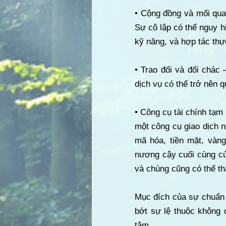
• Cộng đồng và mối qua
Sự cô lập có thể nguy h
kỹ năng, và hợp tác thự
• Trao đổi và đổi chác
dịch vụ có thể trở nên 
• Công cụ tài chính tạm
một công cụ giao dịch n
mã hóa, tiền mặt, vàng
nương cậy cuối cùng củ
và chúng cũng có thể thấ
Mục đích của sự chuẩn 
bớt sự lệ thuộc không 
tâm.