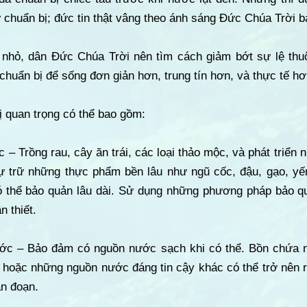
 chuẩn bị; đức tin thật vâng theo ánh sáng Đức Chúa Trời b
 nhỏ, dân Đức Chúa Trời nên tìm cách giảm bớt sự lệ thu
 chuẩn bị để sống đơn giản hơn, trung tín hơn, và thực tế hơ
 quan trọng có thể bao gồm:
 – Trồng rau, cây ăn trái, các loại thảo mộc, và phát triển
 trữ những thực phẩm bền lâu như ngũ cốc, đậu, gạo, yến
 thể bảo quản lâu dài. Sử dụng những phương pháp bảo qu
n thiết.
ước – Bảo đảm có nguồn nước sạch khi có thể. Bồn chứa 
 hoặc những nguồn nước đáng tin cậy khác có thể trở nên r
án đoạn.