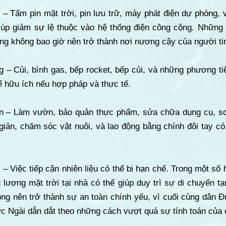
 – Tấm pin mặt trời, pin lưu trữ, máy phát điện dự phòng,
giúp giảm sự lệ thuộc vào hệ thống điện công cộng. Những 
ưng không bao giờ nên trở thành nơi nương cậy của người ti
 – Củi, bình gas, bếp rocket, bếp củi, và những phương t
 hữu ích nếu hợp pháp và thực tế.
ản – Làm vườn, bảo quản thực phẩm, sửa chữa dụng cụ, sơ
iản, chăm sóc vật nuôi, và lao động bằng chính đôi tay có
 – Việc tiếp cận nhiên liệu có thể bị hạn chế. Trong một số
lượng mặt trời tại nhà có thể giúp duy trì sự di chuyển tạ
ông nên trở thành sự an toàn chính yếu, vì cuối cùng dân 
c Ngài dẫn dắt theo những cách vượt quá sự tính toán của 