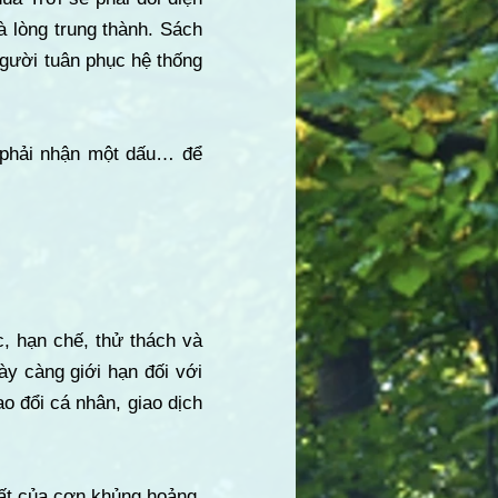
 lòng trung thành. Sách
gười tuân phục hệ thống
u phải nhận một dấu… để
c, hạn chế, thử thách và
ày càng giới hạn đối với
ao đổi cá nhân, giao dịch
hất của cơn khủng hoảng,