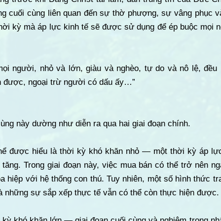
g cuối cùng liên quan đến sự thờ phượng, sự vâng phục và
hời kỳ mà áp lực kinh tế sẽ được sử dụng để ép buộc mọi n
mọi người, nhỏ và lớn, giàu và nghèo, tự do và nô lệ, đề
n được, ngoại trừ người có dấu ấy…”
ùng này dường như diễn ra qua hai giai đoạn chính.
thể được hiểu là thời kỳ khó khăn nhỏ — một thời kỳ áp lự
tăng. Trong giai đoạn này, việc mua bán có thể trở nên ng
a hiệp với hệ thống con thú. Tuy nhiên, một số hình thức tr
à những sự sắp xếp thực tế vẫn có thể còn thực hiện được.
ời kỳ khó khăn lớn — giai đoạn cuối cùng và nghiêm trọng n