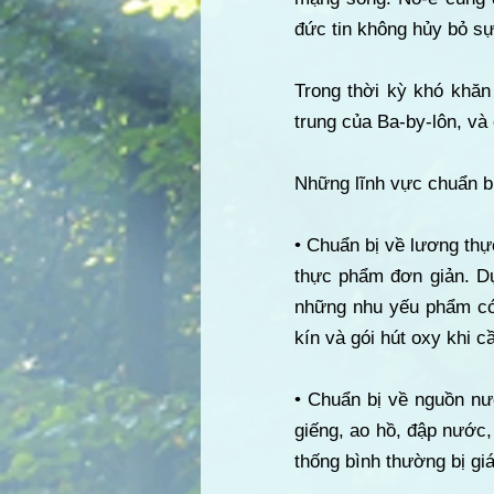
đức tin không hủy bỏ sự
Trong thời kỳ khó khăn
trung của Ba-by-lôn, và
Những lĩnh vực chuẩn bị
• Chuẩn bị về lương thực
thực phẩm đơn giản. Dự
những nhu yếu phẩm có
kín và gói hút oxy khi cầ
• Chuẩn bị về nguồn n
giếng, ao hồ, đập nước,
thống bình thường bị gi