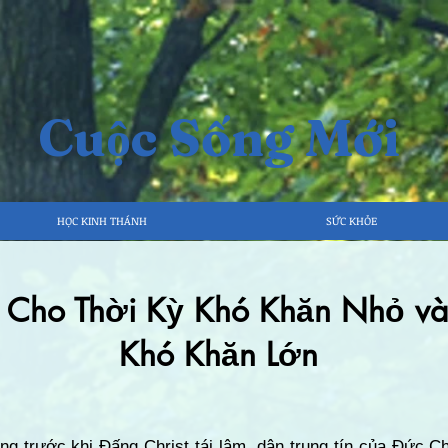
Cuộc Sống Mới
HỌC KINH THÁNH
SỨC KHỎE
 Cho Thời Kỳ Khó Khăn Nhỏ và
Khó Khăn Lớn
g trước khi Đấng Christ tái lâm, dân trung tín của Đức Ch