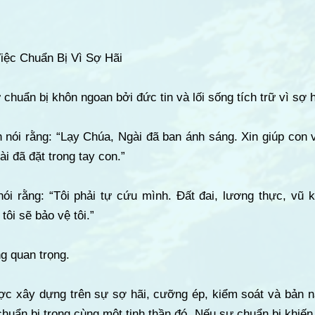
iệc Chuẩn Bị Vì Sợ Hãi
chuẩn bị khôn ngoan bởi đức tin và lối sống tích trữ vì sợ h
 nói rằng: “Lạy Chúa, Ngài đã ban ánh sáng. Xin giúp con 
i đã đặt trong tay con.”
ói rằng: “Tôi phải tự cứu mình. Đất đai, lương thực, vũ k
ôi sẽ bảo vệ tôi.”
g quan trọng.
ợc xây dựng trên sự sợ hãi, cưỡng ép, kiểm soát và bản 
uẩn bị trong cùng một tinh thần đó. Nếu sự chuẩn bị khiến 