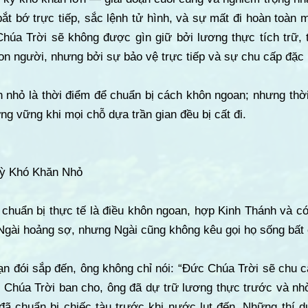
t bớ trực tiếp, sắc lệnh tử hình, và sự mất đi hoàn toàn 
Chúa Trời sẽ không được gìn giữ bởi lương thực tích trữ, 
on người, nhưng bởi sự bảo vệ trực tiếp và sự chu cấp đặc
n nhỏ là thời điểm để chuẩn bị cách khôn ngoan; nhưng thời
ng vững khi mọi chỗ dựa trần gian đều bị cất đi.
Kỳ Khó Khăn Nhỏ
ự chuẩn bị thực tế là điều khôn ngoan, hợp Kinh Thánh và 
Ngài hoảng sợ, nhưng Ngài cũng không kêu gọi họ sống bất 
ạn đói sắp đến, ông không chỉ nói: “Đức Chúa Trời sẽ chu cấ
Chúa Trời ban cho, ông đã dự trữ lương thực trước và nh
ã chuẩn bị chiếc tàu trước khi nước lụt đến. Những thí d