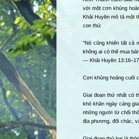
với một cơn khủng hoản
Khải Huyền mô tả một t
con thú:
“Nó cũng khiến tất cả 
không ai có thể mua bá
— Khải Huyền 13:16–17
Cơn khủng hoảng cuối c
Giai đoạn thứ nhất có 
khó khăn ngày càng gia 
những người từ chối thỏ
địa phương, đổi chác, v
Giai đoạn thứ hai là th