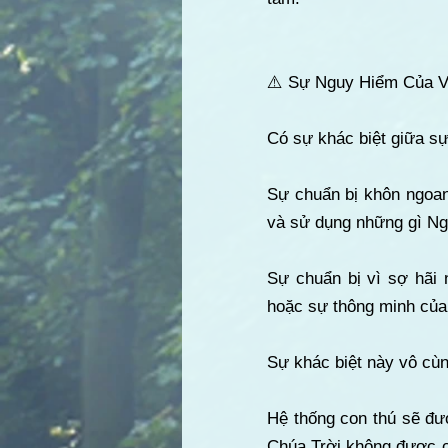
⚠️ Sự Nguy Hiểm Của V
Có sự khác biệt giữa sự 
Sự chuẩn bị khôn ngoan
và sử dụng những gì Ngà
Sự chuẩn bị vì sợ hãi n
hoặc sự thông minh của t
Sự khác biệt này vô cùn
Hệ thống con thú sẽ đư
Chúa Trời không được ch