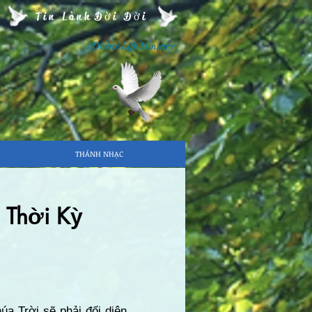
Tin Lành Đời Đời
( Divine Life Ministry )
THÁNH NHẠC
 Thời Kỳ
úa Trời sẽ phải đối diện