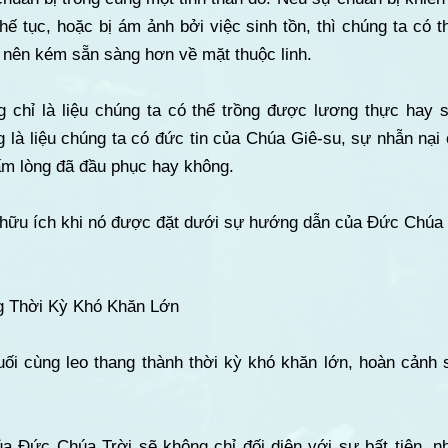
thế tục, hoặc bị ám ảnh bởi việc sinh tồn, thì chúng ta có 
rở nên kém sẵn sàng hơn về mặt thuộc linh.
 chỉ là liệu chúng ta có thể trồng được lương thực hay 
 là liệu chúng ta có đức tin của Chúa Giê-su, sự nhẫn nại
ấm lòng đã đầu phục hay không.
ự hữu ích khi nó được đặt dưới sự hướng dẫn của Đức Chúa 
g Thời Kỳ Khó Khăn Lớn
ối cùng leo thang thành thời kỳ khó khăn lớn, hoàn cảnh 
của Đức Chúa Trời sẽ không chỉ đối diện với sự bất tiện, 