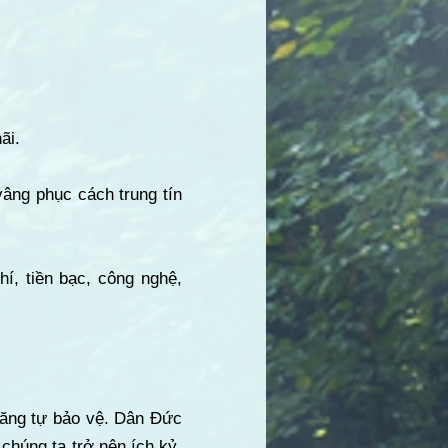
ãi.
vâng phục cách trung tín
hí, tiền bạc, công nghệ,
năng tự bảo vệ. Dân Đức
chúng ta trở nên ích kỷ,