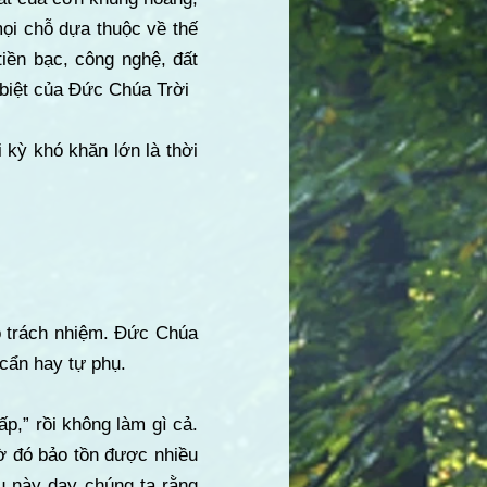
mọi chỗ dựa thuộc về thế
tiền bạc, công nghệ, đất
 biệt của Đức Chúa Trời
 kỳ khó khăn lớn là thời
có trách nhiệm. Đức Chúa
cẩn hay tự phụ.
p,” rồi không làm gì cả.
ờ đó bảo tồn được nhiều
ụ này dạy chúng ta rằng