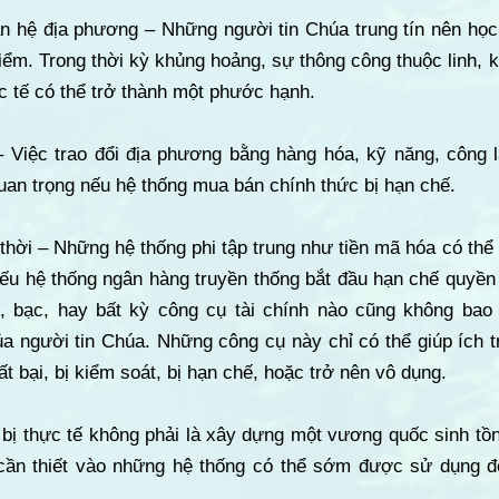
n hệ địa phương – Những người tin Chúa trung tín nên học
iểm. Trong thời kỳ khủng hoảng, sự thông công thuộc linh, k
c tế có thể trở thành một phước hạnh.
 – Việc trao đổi địa phương bằng hàng hóa, kỹ năng, công 
quan trọng nếu hệ thống mua bán chính thức bị hạn chế.
 thời – Những hệ thống phi tập trung như tiền mã hóa có th
ếu hệ thống ngân hàng truyền thống bắt đầu hạn chế quyền t
, bạc, hay bất kỳ công cụ tài chính nào cũng không bao
a người tin Chúa. Những công cụ này chỉ có thể giúp ích t
t bại, bị kiểm soát, bị hạn chế, hoặc trở nên vô dụng.
bị thực tế không phải là xây dựng một vương quốc sinh tồn
cần thiết vào những hệ thống có thể sớm được sử dụng đ