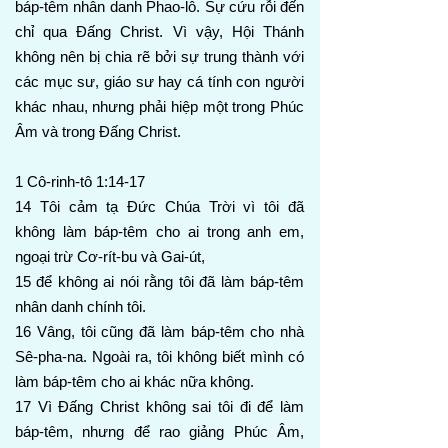
báp-têm nhân danh Phao-lô. Sự cứu rỗi đến
chỉ qua Đấng Christ. Vì vậy, Hội Thánh
không nên bị chia rẽ bởi sự trung thành với
các mục sư, giáo sư hay cá tính con người
khác nhau, nhưng phải hiệp một trong Phúc
Âm và trong Đấng Christ.
1 Cô-rinh-tô 1:14-17
14 Tôi cảm tạ Đức Chúa Trời vì tôi đã
không làm báp-têm cho ai trong anh em,
ngoại trừ Cơ-rít-bu và Gai-út,
15 để không ai nói rằng tôi đã làm báp-têm
nhân danh chính tôi.
16 Vâng, tôi cũng đã làm báp-têm cho nhà
Sê-pha-na. Ngoài ra, tôi không biết mình có
làm báp-têm cho ai khác nữa không.
17 Vì Đấng Christ không sai tôi đi để làm
báp-têm, nhưng để rao giảng Phúc Âm,