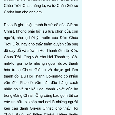
Chúa Trời, Cha chúng ta, và từ Chúa Giê-su
Christ ban cho anh em.
Phao-lô giới thiệu mình là sứ đồ của Giê-su
Christ, không phải bởi sự lựa chọn của con
người, nhưng bởi ý muốn của Đức Chúa
Trời. Điều này cho thấy thẩm quyền của ông
để dạy dỗ và sửa trị Hội Thánh đến từ Đức
Chúa Trời. Ông viết cho Hội Thánh tại Cô-
rinh-tô, gọi họ là những người được thánh
hóa trong Christ Giê-su và được gọi làm
thánh đồ. Dù Hội Thánh Cô-rinh-tô có nhiều
vấn đề, Phao-lô vẫn bắt đầu bằng cách
nhắc họ về sự kêu gọi thánh khiết của họ
trong Đấng Christ. Ông cũng bao gồm tất cả
các tín hữu ở khắp mọi nơi là những người
kêu cầu danh Giê-su Christ, cho thấy Hội
Thánh thuộc về Đấng Christ, không thuộc