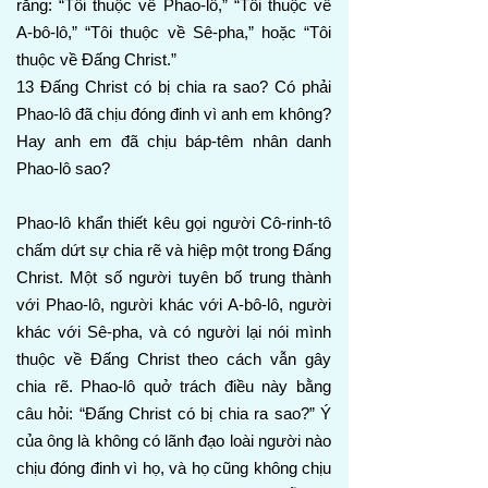
rằng: “Tôi thuộc về Phao-lô,” “Tôi thuộc về
A-bô-lô,” “Tôi thuộc về Sê-pha,” hoặc “Tôi
thuộc về Đấng Christ.”
13 Đấng Christ có bị chia ra sao? Có phải
Phao-lô đã chịu đóng đinh vì anh em không?
Hay anh em đã chịu báp-têm nhân danh
Phao-lô sao?
Phao-lô khẩn thiết kêu gọi người Cô-rinh-tô
chấm dứt sự chia rẽ và hiệp một trong Đấng
Christ. Một số người tuyên bố trung thành
với Phao-lô, người khác với A-bô-lô, người
khác với Sê-pha, và có người lại nói mình
thuộc về Đấng Christ theo cách vẫn gây
chia rẽ. Phao-lô quở trách điều này bằng
câu hỏi: “Đấng Christ có bị chia ra sao?” Ý
của ông là không có lãnh đạo loài người nào
chịu đóng đinh vì họ, và họ cũng không chịu