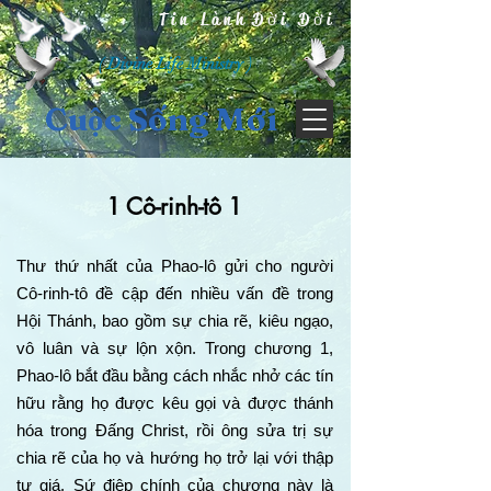
Tin Lành Đời Đời
( Divine Life Ministry )
Cuộc Sống Mới
1 Cô-rinh-tô 1
Thư thứ nhất của Phao-lô gửi cho người
Cô-rinh-tô đề cập đến nhiều vấn đề trong
Hội Thánh, bao gồm sự chia rẽ, kiêu ngạo,
vô luân và sự lộn xộn. Trong chương 1,
Phao-lô bắt đầu bằng cách nhắc nhở các tín
hữu rằng họ được kêu gọi và được thánh
hóa trong Đấng Christ, rồi ông sửa trị sự
chia rẽ của họ và hướng họ trở lại với thập
tự giá. Sứ điệp chính của chương này là