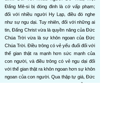
Đấng Mê-si bị đóng đinh là cớ vấp phạm;
đối với nhiều người Hy Lạp, điều đó nghe
như sự ngu dại. Tuy nhiên, đối với những ai
tin, Đấng Christ vừa là quyền năng của Đức
Chúa Trời vừa là sự khôn ngoan của Đức
Chúa Trời. Điều trông có vẻ yếu đuối đối với
thế gian thật ra mạnh hơn sức mạnh của
con người, và điều trông có vẻ ngu dại đối
với thế gian thật ra khôn ngoan hơn sự khôn
ngoan của con người. Qua thập tự giá, Đức
Chúa Trời đã hoàn thành sự cứu rỗi theo
cách mà không trí óc con người nào có thể
hoạch định được.
1 Cô-rinh-tô 1:26-29
26 Thưa anh em, hãy xem sự kêu gọi của
anh em: không có nhiều người khôn ngoan
theo xác thịt, không có nhiều người quyền