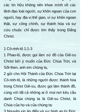
các tín hữu không nên khoe mình về các
lãnh đạo loài người, sự khôn ngoan của con
người, hay địa vị thế gian, vì sự khôn ngoan
thật, sự công chính, sự thánh hóa và sự
cứu chuộc chỉ được tìm thấy trong Đấng
Christ.
1 Cô-rinh-tô 1:1-3
1 Phao-lô, được gọi làm sứ đồ của Giê-su
Christ bởi ý muốn của Đức Chúa Trời, và
Sốt-then, anh em chúng ta,
2 gửi cho Hội Thánh của Đức Chúa Trời tại
Cô-rinh-tô, là những người được thánh hóa
trong Christ Giê-su, được gọi làm thánh đồ,
cùng với tất cả những ai ở mọi nơi kêu cầu
danh Chúa chúng ta là Giê-su Christ, là
Chúa của họ và của chúng ta:
3 Nguyện xin ân điển và sự bình an từ Đức