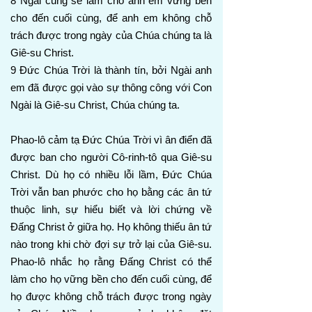
8 Ngài cũng sẽ làm cho anh em vững bền
cho đến cuối cùng, để anh em không chỗ
trách được trong ngày của Chúa chúng ta là
Giê-su Christ.
9 Đức Chúa Trời là thành tín, bởi Ngài anh
em đã được gọi vào sự thông công với Con
Ngài là Giê-su Christ, Chúa chúng ta.
Phao-lô cảm tạ Đức Chúa Trời vì ân điển đã
được ban cho người Cô-rinh-tô qua Giê-su
Christ. Dù họ có nhiều lỗi lầm, Đức Chúa
Trời vẫn ban phước cho họ bằng các ân tứ
thuộc linh, sự hiểu biết và lời chứng về
Đấng Christ ở giữa họ. Họ không thiếu ân tứ
nào trong khi chờ đợi sự trở lại của Giê-su.
Phao-lô nhắc họ rằng Đấng Christ có thể
làm cho họ vững bền cho đến cuối cùng, để
họ được không chỗ trách được trong ngày