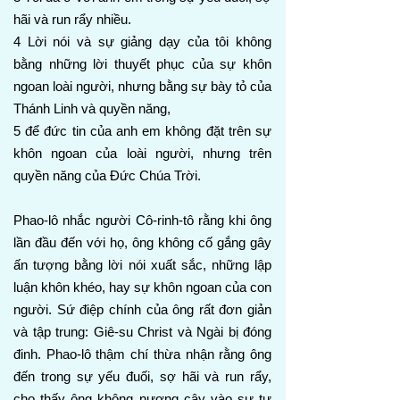
hãi và run rẩy nhiều.
4 Lời nói và sự giảng dạy của tôi không
bằng những lời thuyết phục của sự khôn
ngoan loài người, nhưng bằng sự bày tỏ của
Thánh Linh và quyền năng,
5 để đức tin của anh em không đặt trên sự
khôn ngoan của loài người, nhưng trên
quyền năng của Đức Chúa Trời.
Phao-lô nhắc người Cô-rinh-tô rằng khi ông
lần đầu đến với họ, ông không cố gắng gây
ấn tượng bằng lời nói xuất sắc, những lập
luận khôn khéo, hay sự khôn ngoan của con
người. Sứ điệp chính của ông rất đơn giản
và tập trung: Giê-su Christ và Ngài bị đóng
đinh. Phao-lô thậm chí thừa nhận rằng ông
đến trong sự yếu đuối, sợ hãi và run rẩy,
cho thấy ông không nương cậy vào sự tự