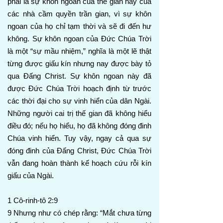
phải là sự khôn ngoan của thế gian hay của
các nhà cầm quyền trần gian, vì sự khôn
ngoan của họ chỉ tạm thời và sẽ đi đến hư
không. Sự khôn ngoan của Đức Chúa Trời
là một “sự mầu nhiệm,” nghĩa là một lẽ thật
từng được giấu kín nhưng nay được bày tỏ
qua Đấng Christ. Sự khôn ngoan này đã
được Đức Chúa Trời hoạch định từ trước
các thời đại cho sự vinh hiển của dân Ngài.
Những người cai trị thế gian đã không hiểu
điều đó; nếu họ hiểu, họ đã không đóng đinh
Chúa vinh hiển. Tuy vậy, ngay cả qua sự
đóng đinh của Đấng Christ, Đức Chúa Trời
vẫn đang hoàn thành kế hoạch cứu rỗi kín
giấu của Ngài.
1 Cô-rinh-tô 2:9
9 Nhưng như có chép rằng: “Mắt chưa từng