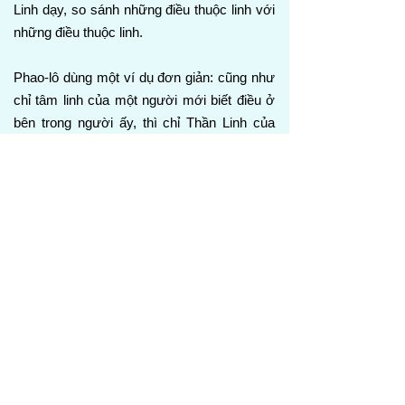
Linh dạy, so sánh những điều thuộc linh với
những điều thuộc linh.
Phao-lô dùng một ví dụ đơn giản: cũng như
chỉ tâm linh của một người mới biết điều ở
bên trong người ấy, thì chỉ Thần Linh của
Đức Chúa Trời mới biết trọn vẹn những điều
của Đức Chúa Trời. Các tín hữu không
nhận lãnh thần linh của thế gian, nhưng
nhận lãnh Thần Linh đến từ Đức Chúa Trời,
để họ có thể hiểu những điều Đức Chúa
Trời đã ban cho họ cách nhưng không. Điều
này có nghĩa là lẽ thật thuộc linh phải được
dạy và được hiểu theo cách thuộc linh.
Phao-lô không nói những điều này bằng
những lời do sự khôn ngoan của con người
dạy, nhưng bằng những lời do Thánh Linh
dạy, so sánh những điều thuộc linh với