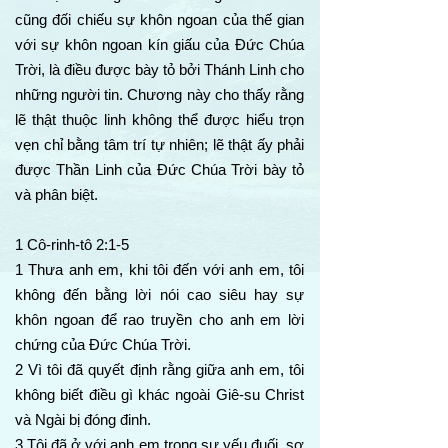
cũng đối chiếu sự khôn ngoan của thế gian
với sự khôn ngoan kín giấu của Đức Chúa
Trời, là điều được bày tỏ bởi Thánh Linh cho
những người tin. Chương này cho thấy rằng
lẽ thật thuộc linh không thể được hiểu trọn
vẹn chỉ bằng tâm trí tự nhiên; lẽ thật ấy phải
được Thần Linh của Đức Chúa Trời bày tỏ
và phân biệt.
1 Cô-rinh-tô 2:1-5
1 Thưa anh em, khi tôi đến với anh em, tôi
không đến bằng lời nói cao siêu hay sự
khôn ngoan để rao truyền cho anh em lời
chứng của Đức Chúa Trời.
2 Vì tôi đã quyết định rằng giữa anh em, tôi
không biết điều gì khác ngoài Giê-su Christ
và Ngài bị đóng đinh.
3 Tôi đã ở với anh em trong sự yếu đuối, sợ