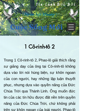
Tin Lành Đời Đời
( Divine Life Ministry )
Cuộc Sống Mới
1 Cô-rinh-tô 2
Trong 1 Cô-rinh-tô 2, Phao-lô giải thích rằng
sự giảng dạy của ông tại Cô-rinh-tô không
dựa vào lời nói hùng biện, sự khôn ngoan
của con người, hay những lập luận thuyết
phục, nhưng dựa vào quyền năng của Đức
Chúa Trời qua Thánh Linh. Ông muốn đức
tin của các tín hữu được đặt nền trên quyền
năng của Đức Chúa Trời, chứ không phải
trên sự khôn ngoan của loài người. Phao-lô