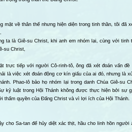
ng mặt về thân thể nhưng hiện diện trong tinh thần, tôi đã 
.
 ta là Giê-su Christ, khi anh em nhóm lại, cùng với tinh 
ê-su Christ,
 trực tiếp với người Cô-rinh-tô, ông đã xét đoán vấn đề n
i là việc xét đoán động cơ kín giấu của ai đó, nhưng là xử 
hánh. Phao-lô bảo họ nhóm lại trong danh Chúa Giê-su C
ự kỷ luật trong Hội Thánh không được thực hiện bởi sự g
i thẩm quyền của Đấng Christ và vì lợi ích của Hội Thánh.
y cho Sa-tan để hủy diệt xác thịt, hầu cho linh hồn người