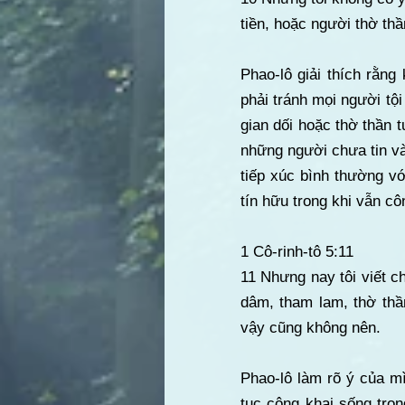
tiền, hoặc người thờ thầ
Phao-lô giải thích rằn
phải tránh mọi người tội
gian dối hoặc thờ thần t
những người chưa tin v
tiếp xúc bình thường v
tín hữu trong khi vẫn cô
1 Cô-rinh-tô 5:11
11 Nhưng nay tôi viết c
dâm, tham lam, thờ thầ
vậy cũng không nên.
Phao-lô làm rõ ý của mì
tục công khai sống tro