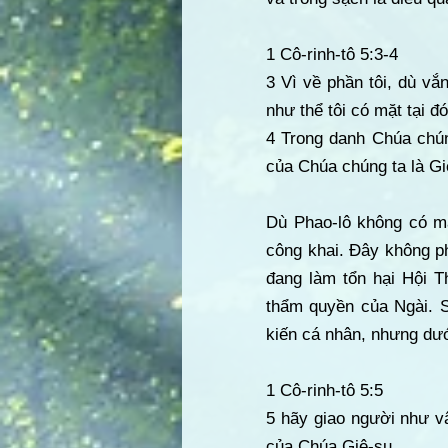
1 Cô-rinh-tô 5:3-4
3 Vì về phần tôi, dù vắ
như thể tôi có mặt tại đó
4 Trong danh Chúa chúng
của Chúa chúng ta là Gi
Dù Phao-lô không có mặt
công khai. Đây không phả
đang làm tổn hại Hội T
thẩm quyền của Ngài. S
kiến cá nhân, nhưng dướ
1 Cô-rinh-tô 5:5
5 hãy giao người như vậ
của Chúa Giê-su.