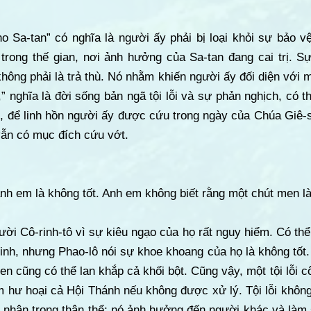
o Sa-tan” có nghĩa là người ấy phải bị loại khỏi sự bảo v
i trong thế gian, nơi ảnh hưởng của Sa-tan đang cai trị. S
hông phải là trả thù. Nó nhằm khiến người ấy đối diện với
ịt,” nghĩa là đời sống bản ngã tội lỗi và sự phản nghịch, có t
, để linh hồn người ấy được cứu trong ngày của Chúa Giê-s
vẫn có mục đích cứu vớt.
h em là không tốt. Anh em không biết rằng một chút men l
gười Cô-rinh-tô vì sự kiêu ngạo của họ rất nguy hiểm. Có th
inh, nhưng Phao-lô nói sự khoe khoang của họ là không tốt
en cũng có thể lan khắp cả khối bột. Cũng vậy, một tội lỗi 
 hư hoại cả Hội Thánh nếu không được xử lý. Tội lỗi không
nhận trong thân thể; nó ảnh hưởng đến người khác và làm s