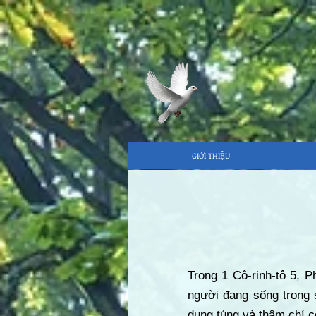
GIỚI THIỆU
Trong 1 Cô-rinh-tô 5, 
người đang sống trong s
dung túng và thậm chí cò