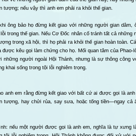
n tượng; nếu vậy thì anh em phải ra khỏi thế gian.
g khi ông bảo họ đừng kết giao với những người gian dâm, 
 lỗi trong thế gian. Nếu Cơ Đốc nhân cố tránh tất cả những 
ượng trong xã hội, thì họ phải ra khỏi thế gian hoàn toàn. 
à được kêu gọi làm chứng cho họ. Mối quan tâm của Phao-lô
ới những người ngoài Hội Thánh, nhưng là sự thông công v
ng khai sống trong tội lỗi nghiêm trọng.
ho anh em rằng đừng kết giao với bất cứ ai được gọi là anh
n tượng, hay chửi rủa, say sưa, hoặc tống tiền—ngay cả
nh: nếu một người được gọi là anh em, nghĩa là tự xưng là
ng tội lỗi nghiêm trọng, Hội Thánh không được đối xử với 