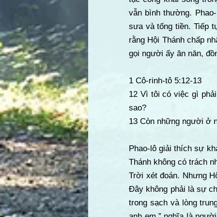
vẫn bình thường. Phao-l
sưa và tống tiền. Tiếp 
rằng Hội Thánh chấp nhậ
gọi người ấy ăn năn, đồ
1 Cô-rinh-tô 5:12-13
12 Vì tôi có việc gì p
sao?
13 Còn những người ở ng
Phao-lô giải thích sự k
Thánh không có trách n
Trời xét đoán. Nhưng Hộ
Đây không phải là sự ch
trong sạch và lòng trung
anh em,” nghĩa là người