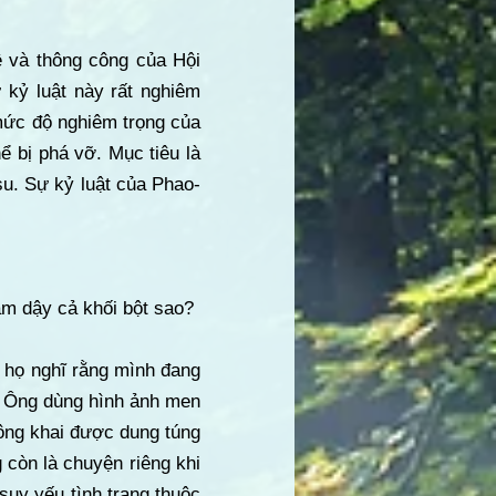
ệ và thông công của Hội
ự kỷ luật này rất nghiêm
 mức độ nghiêm trọng của
hể bị phá vỡ. Mục tiêu là
u. Sự kỷ luật của Phao-
àm dậy cả khối bột sao?
ể họ nghĩ rằng mình đang
. Ông dùng hình ảnh men
công khai được dung túng
 còn là chuyện riêng khi
uy yếu tình trạng thuộc