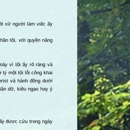
xét xử người làm việc ấy
thần tôi, với quyền năng
ày vì tội ấy rõ ràng và
lý một tội lỗi công khai
hrist và hành động dưới
iận dữ, kiêu ngạo hay ý
 ấy được cứu trong ngày