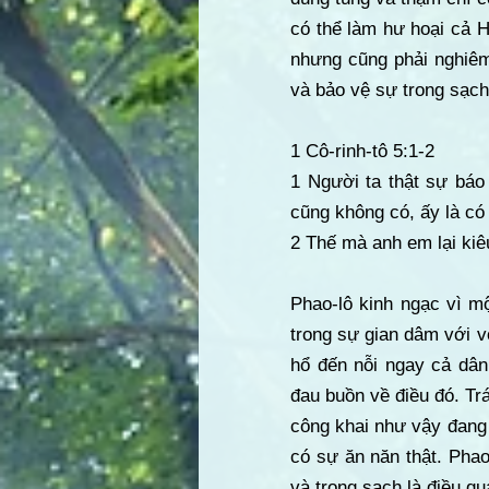
có thể làm hư hoại cả H
nhưng cũng phải nghiêm
và bảo vệ sự trong sạch
1 Cô-rinh-tô 5:1-2
1 Người ta thật sự báo
cũng không có, ấy là có
2 Thế mà anh em lại kiêu
Phao-lô kinh ngạc vì m
trong sự gian dâm với vợ
hổ đến nỗi ngay cả dâ
đau buồn về điều đó. Trái
công khai như vậy đang 
có sự ăn năn thật. Phao
và trong sạch là điều qu