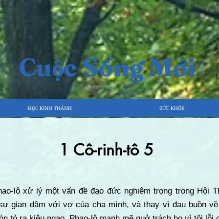
Cuộc Sống Mới
HỌC KINH THÁNH
SỨC KHỎE
1 Cô-rinh-tô 5
Phao-lô xử lý một vấn đề đạo đức nghiêm trọng trong Hội T
ự gian dâm với vợ của cha mình, và thay vì đau buồn về tộ
n tỏ ra kiêu ngạo. Phao-lô mạnh mẽ quở trách họ vì tội lỗi 