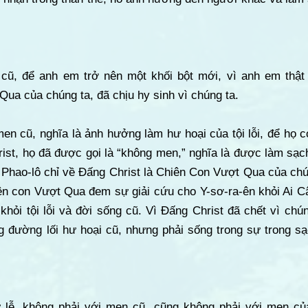
 cũ, để anh em trở nên một khối bột mới, vì anh em thật
Qua của chúng ta, đã chịu hy sinh vì chúng ta.
men cũ, nghĩa là ảnh hưởng làm hư hoại của tội lỗi, để họ 
ist, họ đã được gọi là “không men,” nghĩa là được làm sạc
Phao-lô chỉ về Đấng Christ là Chiên Con Vượt Qua của chún
ên con Vượt Qua đem sự giải cứu cho Y-sơ-ra-ên khỏi Ai C
khỏi tội lỗi và đời sống cũ. Vì Đấng Christ đã chết vì chú
ng đường lối hư hoại cũ, nhưng phải sống trong sự trong s
 lễ, không phải với men cũ, cũng không phải với men củ