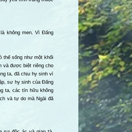
 là không men. Vì Đấng
có thể sống như một khối
h và được biệt riêng cho
g ta, đã chịu hy sinh vì
ập, sự hy sinh của Đấng
ng ta, các tín hữu không
ạch và tự do mà Ngài đã
a sự độc ác và gian tà,