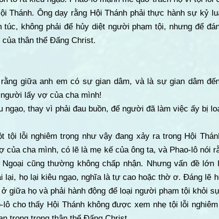
ội Thánh. Ông dạy rằng Hội Thánh phải thực hành sự kỷ luậ
 túc, không phải để hủy diệt người phạm tội, nhưng để đá
 của thân thể Đấng Christ.
 rằng giữa anh em có sự gian dâm, và là sự gian dâm đế
 người lấy vợ của cha mình!
 ngạo, thay vì phải đau buồn, để người đã làm việc ấy bị lo
ột tội lỗi nghiêm trọng như vậy đang xảy ra trong Hội Thá
 của cha mình, có lẽ là mẹ kế của ông ta, và Phao-lô nói rằ
n Ngoại cũng thường không chấp nhận. Nhưng vấn đề lớn 
 lại, họ lại kiêu ngạo, nghĩa là tự cao hoặc thờ ơ. Đáng lẽ họ
ở giữa họ và phải hành động để loại người phạm tội khỏi s
-lô cho thấy Hội Thánh không được xem nhẹ tội lỗi nghiêm 
an trọng trong thân thể Đấng Christ.