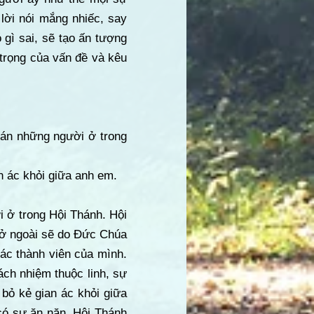
 lời nói mắng nhiếc, say
 gì sai, sẽ tạo ấn tượng
trọng của vấn đề và kêu
oán những người ở trong
n ác khỏi giữa anh em.
i ở trong Hội Thánh. Hội
 ở ngoài sẽ do Đức Chúa
các thành viên của mình.
ách nhiệm thuộc linh, sự
i bỏ kẻ gian ác khỏi giữa
 có sự ăn năn. Hội Thánh