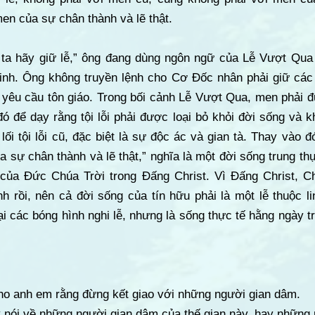
n của sự chân thành và lẽ thật.
g ta hãy giữ lễ,” ông đang dùng ngôn ngữ của Lễ Vượt Q
linh. Ông không truyền lệnh cho Cơ Đốc nhân phải giữ cá
yêu cầu tôn giáo. Trong bối cảnh Lễ Vượt Qua, men phải đư
ó để dạy rằng tội lỗi phải được loại bỏ khỏi đời sống và 
ối tội lỗi cũ, đặc biệt là sự độc ác và gian tà. Thay vào đ
 sự chân thành và lẽ thật,” nghĩa là một đời sống trung thự
t của Đức Chúa Trời trong Đấng Christ. Vì Đấng Christ, 
nh rồi, nên cả đời sống của tín hữu phải là một lễ thuộc li
ại các bóng hình nghi lễ, nhưng là sống thực tế hằng ngày t
 cho anh em rằng đừng kết giao với những người gian dâm.
 nói về những người gian dâm của thế gian này, hay những 