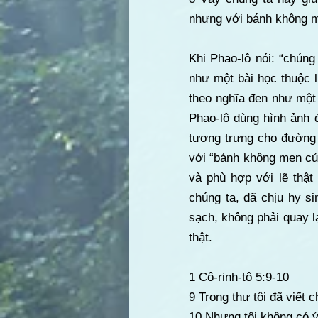
nhưng với bánh không me
Khi Phao-lô nói: “chún
như một bài học thuộc 
theo nghĩa đen như một 
Phao-lô dùng hình ảnh đ
tượng trưng cho đường l
với “bánh không men của
và phù hợp với lẽ thậ
chúng ta, đã chịu hy si
sạch, không phải quay l
thật.
1 Cô-rinh-tô 5:9-10
9 Trong thư tôi đã viết
10 Nhưng tôi không có ý