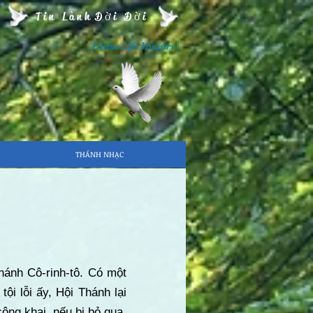
Tin Lành Đời Đời
( Divine Life Ministry )
THÁNH NHẠC
hánh Cô-rinh-tô. Có một
i lỗi ấy, Hội Thánh lại
công khai, nếu bị bỏ qua,