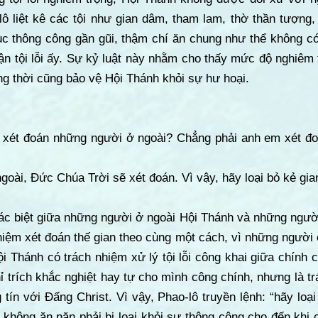
ô liệt kê các tội như gian dâm, tham lam, thờ thần tượng,
tục thông công gần gũi, thậm chí ăn chung như thể không có
n tội lỗi ấy. Sự kỷ luật này nhằm cho thấy mức độ nghiêm 
ng thời cũng bảo vệ Hội Thánh khỏi sự hư hoại.
hải xét đoán những người ở ngoài? Chẳng phải anh em xét đ
oài, Đức Chúa Trời sẽ xét đoán. Vì vậy, hãy loại bỏ kẻ gia
hác biệt giữa những người ở ngoài Hội Thánh và những ngườ
hiệm xét đoán thế gian theo cùng một cách, vì những người
i Thánh có trách nhiệm xử lý tội lỗi công khai giữa chính 
ỉ trích khắc nghiệt hay tự cho mình công chính, nhưng là tr
 tín với Đấng Christ. Vì vậy, Phao-lô truyền lệnh: “hãy loạ
 không ăn năn phải bị loại khỏi sự thông công cho đến khi