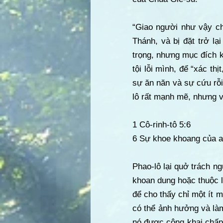
“Giao người như vậy ch
Thánh, và bị đặt trở lạ
trọng, nhưng mục đích k
tội lỗi mình, để “xác th
sự ăn năn và sự cứu rỗi
lô rất mạnh mẽ, nhưng 
1 Cô-rinh-tô 5:6
6 Sự khoe khoang của an
Phao-lô lại quở trách n
khoan dung hoặc thuộc l
để cho thấy chỉ một ít m
có thể ảnh hưởng và làm
nó được công khai chấp 