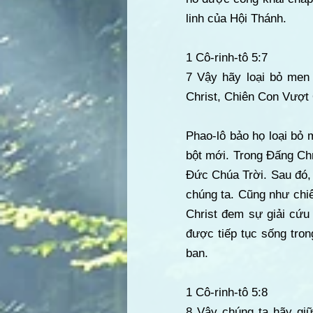
linh của Hội Thánh.
1 Cô-rinh-tô 5:7
7 Vậy hãy loại bỏ men
Christ, Chiên Con Vượt 
Phao-lô bảo họ loại bỏ 
bột mới. Trong Đấng Chr
Đức Chúa Trời. Sau đó, 
chúng ta. Cũng như chi
Christ đem sự giải cứu 
được tiếp tục sống tro
ban.
1 Cô-rinh-tô 5:8
8 Vậy chúng ta hãy giữ