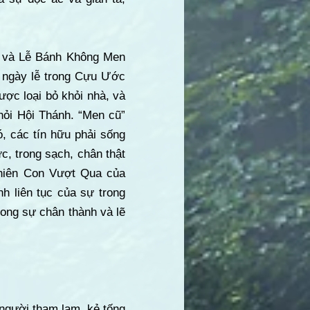
ua và Lễ Bánh Không Men
c ngày lễ trong Cựu Ước
ợc loại bỏ khỏi nhà, và
khỏi Hội Thánh. “Men cũ”
ó, các tín hữu phải sống
c, trong sạch, chân thật
Chiên Con Vượt Qua của
nh liên tục của sự trong
rong sự chân thành và lẽ
người tham lam, kẻ tống