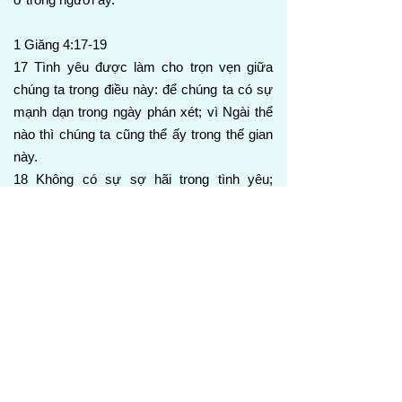
1 Giăng 4:17-19
17 Tình yêu được làm cho trọn vẹn giữa
chúng ta trong điều này: để chúng ta có sự
mạnh dạn trong ngày phán xét; vì Ngài thể
nào thì chúng ta cũng thể ấy trong thế gian
này.
18 Không có sự sợ hãi trong tình yêu;
nhưng tình yêu trọn vẹn xua tan sự sợ hãi,
vì sự sợ hãi liên quan đến hình phạt. Người
nào còn sợ hãi thì chưa được làm cho trọn
vẹn trong tình yêu.
19 Chúng ta yêu Ngài, vì Ngài đã yêu chúng
ta trước.
Phân đoạn này cho thấy tình yêu trọn vẹn
của Đức Chúa Trời biến đổi các tín hữu và