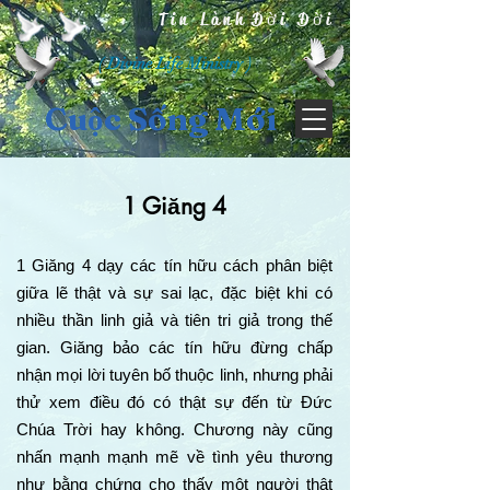
Tin Lành Đời Đời
( Divine Life Ministry )
Cuộc Sống Mới
1 Giăng 4
1 Giăng 4 dạy các tín hữu cách phân biệt
giữa lẽ thật và sự sai lạc, đặc biệt khi có
nhiều thần linh giả và tiên tri giả trong thế
gian. Giăng bảo các tín hữu đừng chấp
nhận mọi lời tuyên bố thuộc linh, nhưng phải
thử xem điều đó có thật sự đến từ Đức
Chúa Trời hay không. Chương này cũng
nhấn mạnh mạnh mẽ về tình yêu thương
như bằng chứng cho thấy một người thật