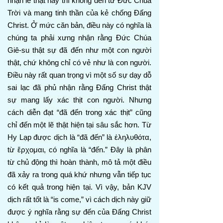
nhận lẽ thật này thì không đến từ Đức Chúa
Trời và mang tinh thần của kẻ chống Đấng
Christ. Ở mức căn bản, điều này có nghĩa là
chúng ta phải xưng nhận rằng Đức Chúa
Giê-su thật sự đã đến như một con người
thật, chứ không chỉ có vẻ như là con người.
Điều này rất quan trọng vì một số sự dạy dỗ
sai lạc đã phủ nhận rằng Đấng Christ thật
sự mang lấy xác thịt con người. Nhưng
cách diễn đạt “đã đến trong xác thịt” cũng
chỉ đến một lẽ thật hiện tại sâu sắc hơn. Từ
Hy Lạp được dịch là “đã đến” là ἐληλυθότα,
từ ἔρχομαι, có nghĩa là “đến.” Đây là phân
từ chủ động thì hoàn thành, mô tả một điều
đã xảy ra trong quá khứ nhưng vẫn tiếp tục
có kết quả trong hiện tại. Vì vậy, bản KJV
dịch rất tốt là “is come,” vì cách dịch này giữ
được ý nghĩa rằng sự đến của Đấng Christ