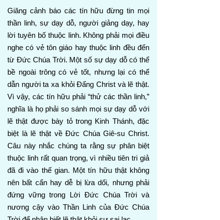
Giăng cảnh báo các tín hữu đừng tin mọi
thần linh, sự dạy dỗ, người giảng dạy, hay
lời tuyên bố thuộc linh. Không phải mọi điều
nghe có vẻ tôn giáo hay thuộc linh đều đến
từ Đức Chúa Trời. Một số sự dạy dỗ có thể
bề ngoài trông có vẻ tốt, nhưng lại có thể
dẫn người ta xa khỏi Đấng Christ và lẽ thật.
Vì vậy, các tín hữu phải “thử các thần linh,”
nghĩa là họ phải so sánh mọi sự dạy dỗ với
lẽ thật được bày tỏ trong Kinh Thánh, đặc
biệt là lẽ thật về Đức Chúa Giê-su Christ.
Câu này nhắc chúng ta rằng sự phân biệt
thuộc linh rất quan trọng, vì nhiều tiên tri giả
đã đi vào thế gian. Một tín hữu thật không
nên bất cẩn hay dễ bị lừa dối, nhưng phải
đứng vững trong Lời Đức Chúa Trời và
nương cậy vào Thần Linh của Đức Chúa
Trời để nhận biết lẽ thật khỏi sự sai lạc.