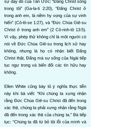
sự dạy dỗ của Tân Ước: “Đấng Christ sống
trong tôi” (Ga-la-ti 2:20), “Đấng Christ ở
trong anh em, là niềm hy vọng của sự vinh
hiển” (Cô-lô-se 1:27), và “Đức Chúa Giê-su
Christ ở trong anh em” (2 Cô-rinh-tô 13:5).
Vì vậy, phép thử không chỉ là một người có
nói về Đức Chúa Giê-su trong lịch sử hay
không, nhưng là họ có nhận biết Đấng
Christ thật, Đấng mà sự sống của Ngài tiếp
tục ngự trong và biến đổi các tín hữu hay
không.
Ellen White cũng bày tỏ ý nghĩa thực tiễn
này khi bà viết: “Khi chúng ta xưng nhận
rằng Đức Chúa Giê-su Christ đã đến trong
xác thịt, chúng ta phải xưng nhận rằng Ngài
đã đến trong xác thịt của chúng ta.” Bà tiếp
tục: “Chúng ta đã từ bỏ tội lỗi của mình và