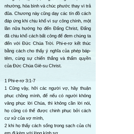
nhường, hòa bình và chúc phước thay vì trả
đũa. Chương này cũng dạy các tín đồ cách
đáp ứng khi chịu khổ vì sự công chính, một
lần nữa hướng họ đến Đấng Christ, Đấng
đã chịu khổ cách bất công để đem chúng ta
đến với Đức Chúa Trời. Phi-e-rơ kết thúc
bằng cách cho thấy ý nghĩa của phép báp-
têm, cùng sự chiến thắng và thẩm quyền
của Đức Chúa Giê-su Christ.
1 Phi-e-rơ 3:1-7
1 Cũng vậy, hỡi các người vợ, hãy thuận
phục chồng mình, để nếu có người không
vâng phục lời Chúa, thì không cần lời nói,
họ cũng có thể được chinh phục bởi cách
cư xử của vợ mình,
2 khi họ thấy cách sống trong sạch của chị
em đi kèm với lòng kính sợ.