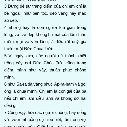
3 Đừng để sự trang điểm của chị em chỉ là
bề ngoài, như bện tóc, đeo vàng hay mặc
áo đẹp,
4 nhưng hãy là con người kín giấu trong
lòng, với vẻ đẹp không hư nát của tâm thần
mềm mại và yên lặng, là điều rất quý giá
trước mặt Đức Chúa Trời.
5 Vì ngày xưa, các người nữ thánh khiết
trông cậy nơi Đức Chúa Trời cũng trang
điểm mình như vậy, thuận phục chồng
mình,
6 như Sa-ra đã vâng phục Áp-ra-ham và gọi
ông là chúa mình. Chị em là con gái của bà
nếu chị em làm điều lành và không sợ hãi
điều gì.
7 Cũng vậy, hỡi các người chồng, hãy sống
với vợ mình bằng sự hiểu biết, tôn trọng vợ
như người yếu đuối hơn, và như người