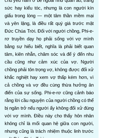
chủ yếu nằm ở bề ngoài như quần áo, trang
sức hay kiểu tóc, nhưng là con người kín
giấu trong lòng — một tâm thần mềm mại
và yên lặng, là điều rất quý giá trước mặt
Đức Chúa Trời. Đối với người chồng, Phi-e-
rơ truyền dạy họ phải sống với vợ mình
bằng sự hiểu biết, nghĩa là phải biết quan
tâm, kiên nhẫn, chăm sóc và để ý đến nhu
cầu cũng như cảm xúc của vợ. Người
chồng phải tôn trọng vợ, không được đối xử
khắc nghiệt hay xem vợ thấp kém hơn, vì
cả chồng và vợ đều cùng thừa hưởng ân
điển của sự sống. Phi-e-rơ cũng cảnh báo
rằng lời cầu nguyện của người chồng có thể
bị ngăn trở nếu người ấy không đối xử đúng
với vợ mình. Điều này cho thấy hôn nhân
không chỉ là mối quan hệ giữa con người,
nhưng cũng là trách nhiệm thuộc linh trước