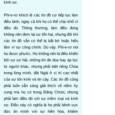
kính sợ.
Phi-e-rơ khích lệ các tín đồ cứ tiếp tục làm
điều lành, ngay cả khi họ có thể chịu khổ vì
điều đó. Thông thường, làm điều đúng
không nên đem lại sự tổn hại, nhưng đôi khi
các tín đồ vẫn có thể bị bắt bớ hoặc hiểu
lầm vì sự công chính. Dù vậy, Phi-e-rơ nói
họ được phước. Họ không nên bị điều khiển
bởi sự sợ hãi, những lời đe dọa hay áp lực
từ người khác, nhưng phải biệt riêng Chúa
trong lòng mình, đặt Ngài ở vị trí cao nhất
của sự tôn kính và tin cậy. Các tín đồ cũng
phải luôn sẵn sàng giải thích về niềm hy
vọng mà họ có trong Đấng Christ, nhưng
phải làm điều đó với sự mềm mại và kính
sợ. Điều này có nghĩa là họ phải bênh vực
đức tin mình với sự hiền hòa, khiêm