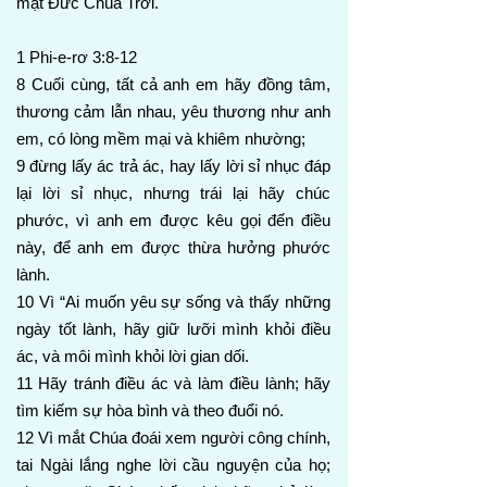
mặt Đức Chúa Trời.
1 Phi-e-rơ 3:8-12
8 Cuối cùng, tất cả anh em hãy đồng tâm,
thương cảm lẫn nhau, yêu thương như anh
em, có lòng mềm mại và khiêm nhường;
9 đừng lấy ác trả ác, hay lấy lời sỉ nhục đáp
lại lời sỉ nhục, nhưng trái lại hãy chúc
phước, vì anh em được kêu gọi đến điều
này, để anh em được thừa hưởng phước
lành.
10 Vì “Ai muốn yêu sự sống và thấy những
ngày tốt lành, hãy giữ lưỡi mình khỏi điều
ác, và môi mình khỏi lời gian dối.
11 Hãy tránh điều ác và làm điều lành; hãy
tìm kiếm sự hòa bình và theo đuổi nó.
12 Vì mắt Chúa đoái xem người công chính,
tai Ngài lắng nghe lời cầu nguyện của họ;