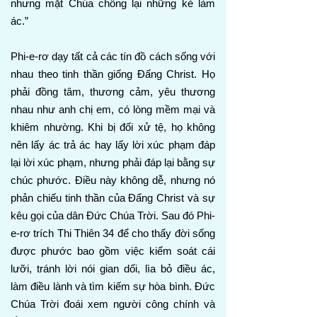
nhưng mặt Chúa chống lại những kẻ làm
ác.”
Phi-e-rơ dạy tất cả các tín đồ cách sống với
nhau theo tinh thần giống Đấng Christ. Họ
phải đồng tâm, thương cảm, yêu thương
nhau như anh chị em, có lòng mềm mại và
khiêm nhường. Khi bị đối xử tệ, họ không
nên lấy ác trả ác hay lấy lời xúc phạm đáp
lại lời xúc phạm, nhưng phải đáp lại bằng sự
chúc phước. Điều này không dễ, nhưng nó
phản chiếu tinh thần của Đấng Christ và sự
kêu gọi của dân Đức Chúa Trời. Sau đó Phi-
e-rơ trích Thi Thiên 34 để cho thấy đời sống
được phước bao gồm việc kiểm soát cái
lưỡi, tránh lời nói gian dối, lìa bỏ điều ác,
làm điều lành và tìm kiếm sự hòa bình. Đức
Chúa Trời đoái xem người công chính và