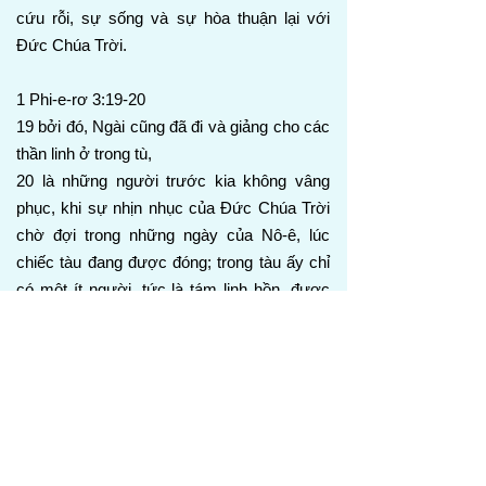
cứu rỗi, sự sống và sự hòa thuận lại với
Đức Chúa Trời.
1 Phi-e-rơ 3:19-20
19 bởi đó, Ngài cũng đã đi và giảng cho các
thần linh ở trong tù,
20 là những người trước kia không vâng
phục, khi sự nhịn nhục của Đức Chúa Trời
chờ đợi trong những ngày của Nô-ê, lúc
chiếc tàu đang được đóng; trong tàu ấy chỉ
có một ít người, tức là tám linh hồn, được
cứu qua nước.
Phi-e-rơ nhắc đến những ngày của Nô-ê,
khi con người không vâng phục trong lúc
Đức Chúa Trời kiên nhẫn chờ đợi, khi chiếc
tàu đang được đóng. Đấng Christ, bởi Thần
Linh của Ngài, đã giảng qua Nô-ê cho thế hệ