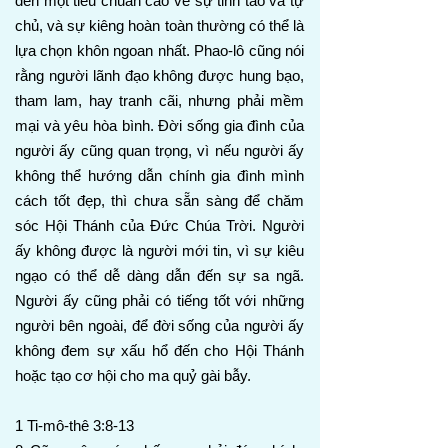
đến một tiêu chuẩn cao về sự tỉnh táo và tự
chủ, và sự kiêng hoàn toàn thường có thể là
lựa chọn khôn ngoan nhất. Phao-lô cũng nói
rằng người lãnh đạo không được hung bạo,
tham lam, hay tranh cãi, nhưng phải mềm
mại và yêu hòa bình. Đời sống gia đình của
người ấy cũng quan trọng, vì nếu người ấy
không thể hướng dẫn chính gia đình mình
cách tốt đẹp, thì chưa sẵn sàng để chăm
sóc Hội Thánh của Đức Chúa Trời. Người
ấy không được là người mới tin, vì sự kiêu
ngạo có thể dễ dàng dẫn đến sự sa ngã.
Người ấy cũng phải có tiếng tốt với những
người bên ngoài, để đời sống của người ấy
không đem sự xấu hổ đến cho Hội Thánh
hoặc tạo cơ hội cho ma quỷ gài bẫy.
1 Ti-mô-thê 3:8-13