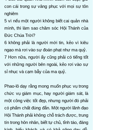
con cái trong sự vâng phục với mọi sự tôn
nghiêm
5 vì nếu một người không biết cai quản nhà
mình, thì làm sao chăm sóc Hội Thánh của
Đức Chúa Trời?
6 không phải là người mới tin, kẻo vì kiêu
ngạo mà rơi vào sự đoán phạt như ma quỷ.
7 Hơn nữa, người ấy cũng phải có tiếng tốt
với những người bên ngoài, kẻo rơi vào sự
sỉ nhục và cạm bẫy của ma quỷ.
Phao-lô dạy rằng mong muốn phục vụ trong
chức vụ giám mục, hay người giám sát, là
một công việc tốt đẹp, nhưng người đó phải
có phẩm chất đúng đắn. Một người lãnh đạo
Hội Thánh phải không chỗ trách được, trung
tín trong hôn nhân, biết tự chủ, tỉnh táo, đáng
kính, hiếu khách, và có khả năng dạy dỗ.