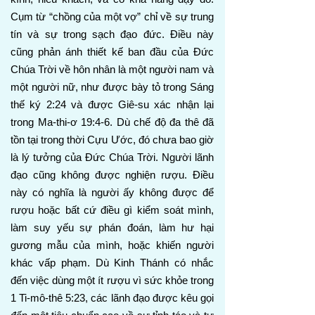
Cụm từ “chồng của một vợ” chỉ về sự trung
tín và sự trong sạch đạo đức. Điều này
cũng phản ánh thiết kế ban đầu của Đức
Chúa Trời về hôn nhân là một người nam và
một người nữ, như được bày tỏ trong Sáng
thế ký 2:24 và được Giê-su xác nhận lại
trong Ma-thi-ơ 19:4-6. Dù chế độ đa thê đã
tồn tại trong thời Cựu Ước, đó chưa bao giờ
là lý tưởng của Đức Chúa Trời. Người lãnh
đạo cũng không được nghiện rượu. Điều
này có nghĩa là người ấy không được để
rượu hoặc bất cứ điều gì kiểm soát mình,
làm suy yếu sự phán đoán, làm hư hại
gương mẫu của mình, hoặc khiến người
khác vấp phạm. Dù Kinh Thánh có nhắc
đến việc dùng một ít rượu vì sức khỏe trong
1 Ti-mô-thê 5:23, các lãnh đạo được kêu gọi