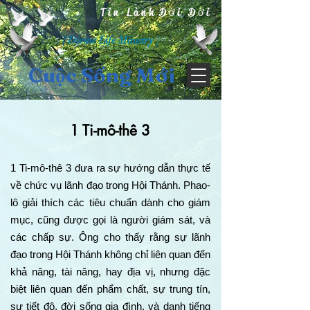
Tin Lành Đời Đời
( Divine Life Ministry )
Cuộc Sống Mới
1 Ti-mô-thê 3
1 Ti-mô-thê 3 đưa ra sự hướng dẫn thực tế
về chức vụ lãnh đạo trong Hội Thánh. Phao-
lô giải thích các tiêu chuẩn dành cho giám
mục, cũng được gọi là người giám sát, và
các chấp sự. Ông cho thấy rằng sự lãnh
đạo trong Hội Thánh không chỉ liên quan đến
khả năng, tài năng, hay địa vị, nhưng đặc
biệt liên quan đến phẩm chất, sự trung tín,
sự tiết độ, đời sống gia đình, và danh tiếng