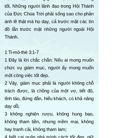
tốt. Những người lãnh đạo trong Hội Thánh
của Đức Chúa Trời phải sống sao cho phản
ánh lẽ thật mà họ dạy, cả trước mặt các tín
đồ lẫn trước mặt những người ngoài Hội
Thánh.
1 Ti-mô-thê 3:1-7
1 Đây là lời chắc chắn: Nếu ai mong muốn
chức vụ giám mục, người ấy mong muốn
một công việc tốt đẹp.
2 Vậy, giám mục phải là người không chỗ
trách được, là chồng của một vợ, tiết độ,
tỉnh táo, đứng đắn, hiếu khách, có khả năng
dạy dỗ;
3 không nghiện rượu, không hung bạo,
không tham tiền, nhưng mềm mại, không
hay tranh cãi, không tham lam;
4 biết cai quản nhà mình cách tốt đẹp, giữ