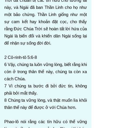
Trời đã chuẩn bị các tín hữu cho tương lai
này, và Ngài đã ban Thần Linh cho họ như
một bảo chứng. Thần Linh giống như một
sự cam kết hay khoản đặt cọc, cho thấy
rằng Đức Chúa Trời sẽ hoàn tất lời hứa của
Ngài là biến đổi và khiến dân Ngài sống lại
để nhận sự sống đời đời.
2 Cô-rinh-tô 5:6-8
6 Vậy, chúng ta luôn vững lòng, biết rằng khi
còn ở trong thân thể này, chúng ta còn xa
cách Chúa.
7 Vì chúng ta bước đi bởi đức tin, không
phải bởi mắt thấy.
8 Chúng ta vững lòng, và thật muốn lìa khỏi
thân thể này để được ở với Chúa hơn.
Phao-lô nói rằng các tín hữu có thể vững