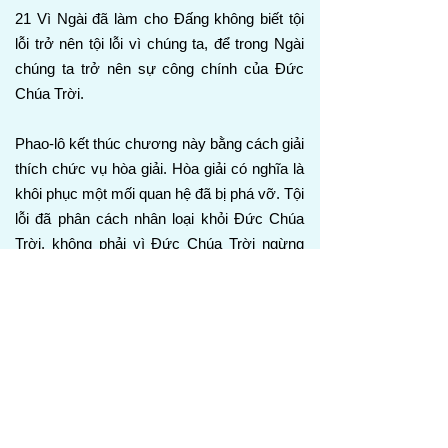
21 Vì Ngài đã làm cho Đấng không biết tội
lỗi trở nên tội lỗi vì chúng ta, để trong Ngài
chúng ta trở nên sự công chính của Đức
Chúa Trời.
Phao-lô kết thúc chương này bằng cách giải
thích chức vụ hòa giải. Hòa giải có nghĩa là
khôi phục một mối quan hệ đã bị phá vỡ. Tội
lỗi đã phân cách nhân loại khỏi Đức Chúa
Trời, không phải vì Đức Chúa Trời ngừng
yêu thương thế gian, nhưng vì tội lỗi đem sự
xa cách, phản nghịch, mặc cảm tội lỗi, sợ
hãi, và sự chết vào đời sống con người.
Trong Đấng Christ, Đức Chúa Trời đã đến
gần để khôi phục điều tội lỗi đã phá vỡ.
Phao-lô nói: “Đức Chúa Trời đã ở trong
Đấng Christ, hòa giải thế gian với chính
Ngài” (2 Cô-rinh-tô 5:19), cho thấy rằng Cha