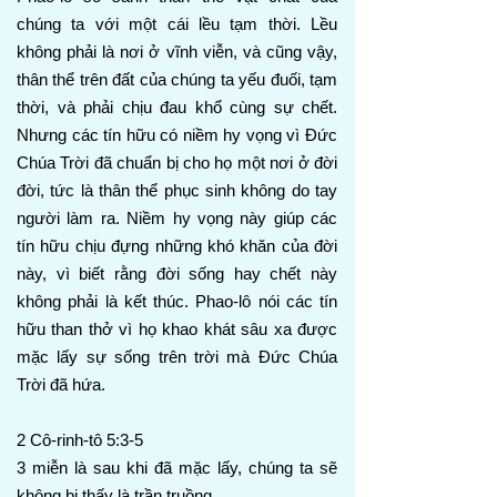
chúng ta với một cái lều tạm thời. Lều
không phải là nơi ở vĩnh viễn, và cũng vậy,
thân thể trên đất của chúng ta yếu đuối, tạm
thời, và phải chịu đau khổ cùng sự chết.
Nhưng các tín hữu có niềm hy vọng vì Đức
Chúa Trời đã chuẩn bị cho họ một nơi ở đời
đời, tức là thân thể phục sinh không do tay
người làm ra. Niềm hy vọng này giúp các
tín hữu chịu đựng những khó khăn của đời
này, vì biết rằng đời sống hay chết này
không phải là kết thúc. Phao-lô nói các tín
hữu than thở vì họ khao khát sâu xa được
mặc lấy sự sống trên trời mà Đức Chúa
Trời đã hứa.
2 Cô-rinh-tô 5:3-5
3 miễn là sau khi đã mặc lấy, chúng ta sẽ
không bị thấy là trần truồng.