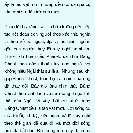
ấy là tạo vật mới; những điều cũ đã qua đi;
kìa, mọi sự đều trở nên mới.
Phao-lô dạy rằng các tín hữu không nên tiếp
tục xét đoán con người theo xác thịt, nghĩa
là theo vẻ bề ngoài, địa vị thế gian, nguồn
gốc con người, hay lối suy nghĩ tự nhiên.
Trước khi hoán cải, Phao-lô đã nhìn Đấng
Christ theo cách thuần túy con người và
không hiểu Ngài thật sự là ai. Nhưng sau khi
gặp Đấng Christ, toàn bộ cái nhìn của ông
đã thay đổi. Bây giờ ông nhìn thấy Đấng
Christ theo vinh hiển và sứ mạng thuộc linh
thật của Ngài. Vì vậy, bất cứ ai ở trong
Đấng Christ đều là tạo vật mới. Đời sống cũ
của tội lỗi, ích kỷ, kiêu ngạo, và lối suy nghĩ
theo thế gian đã qua đi, và một đời sống
mới đã bắt đầu. Đời sống mới này đến qua