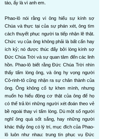
táo, ấy là vì anh em.
Phao-lô nói rằng vì ông hiểu sự kính sợ
Chúa và thực tại của sự phán xét, ông tìm
cách thuyết phục người ta tiếp nhận lẽ thật.
Chức vụ của ông không phải là bất cẩn hay
ích kỷ; nó được thúc đẩy bởi lòng kính sợ
Đức Chúa Trời và sự quan tâm đến các linh
hồn. Phao-lô biết rằng Đức Chúa Trời nhìn
thấy tấm lòng ông, và ông hy vọng người
Cô-rinh-tô cũng nhận ra sự chân thành của
ông. Ông không cố tự khen mình, nhưng
muốn họ hiểu động cơ thật của ông để họ
có thể trả lời những người xét đoán theo vẻ
bề ngoài thay vì tấm lòng. Dù một số người
nghĩ ông quá sốt sắng, hay những người
khác thấy ông có lý trí, mục đích của Phao-
lô luôn như nhau: trung tín phục vụ Đức