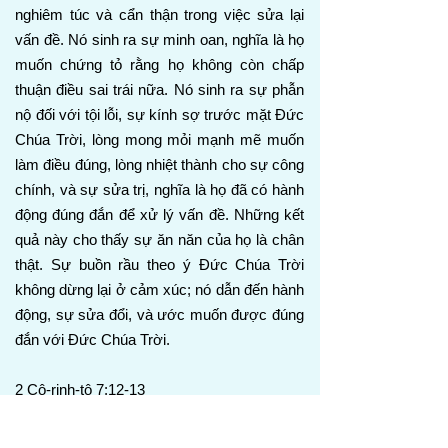
nghiêm túc và cẩn thận trong việc sửa lại
vấn đề. Nó sinh ra sự minh oan, nghĩa là họ
muốn chứng tỏ rằng họ không còn chấp
thuận điều sai trái nữa. Nó sinh ra sự phẫn
nộ đối với tội lỗi, sự kính sợ trước mặt Đức
Chúa Trời, lòng mong mỏi mạnh mẽ muốn
làm điều đúng, lòng nhiệt thành cho sự công
chính, và sự sửa trị, nghĩa là họ đã có hành
động đúng đắn để xử lý vấn đề. Những kết
quả này cho thấy sự ăn năn của họ là chân
thật. Sự buồn rầu theo ý Đức Chúa Trời
không dừng lại ở cảm xúc; nó dẫn đến hành
động, sự sửa đổi, và ước muốn được đúng
đắn với Đức Chúa Trời.
2 Cô-rinh-tô 7:12-13
12 Vì vậy, dù tôi đã viết cho anh em, nhưng
không phải chỉ vì người đã làm điều sai trái,