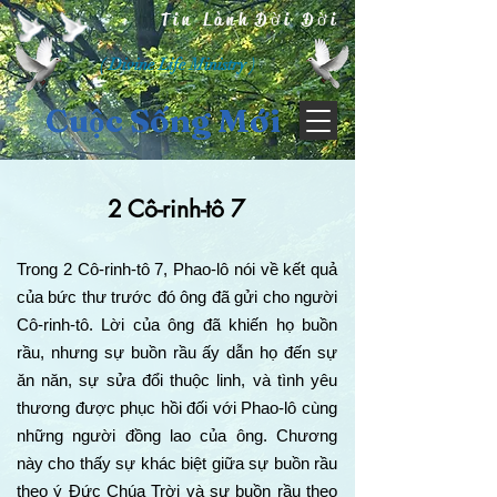
Tin Lành Đời Đời
( Divine Life Ministry )
Cuộc Sống Mới
2 Cô-rinh-tô 7
Trong 2 Cô-rinh-tô 7, Phao-lô nói về kết quả
của bức thư trước đó ông đã gửi cho người
Cô-rinh-tô. Lời của ông đã khiến họ buồn
rầu, nhưng sự buồn rầu ấy dẫn họ đến sự
ăn năn, sự sửa đổi thuộc linh, và tình yêu
thương được phục hồi đối với Phao-lô cùng
những người đồng lao của ông. Chương
này cho thấy sự khác biệt giữa sự buồn rầu
theo ý Đức Chúa Trời và sự buồn rầu theo