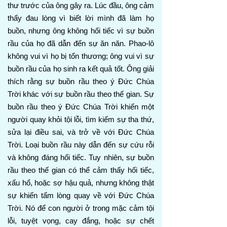
thư trước của ông gây ra. Lúc đầu, ông cảm
thấy đau lòng vì biết lời mình đã làm họ
buồn, nhưng ông không hối tiếc vì sự buồn
rầu của họ đã dẫn đến sự ăn năn. Phao-lô
không vui vì họ bị tổn thương; ông vui vì sự
buồn rầu của họ sinh ra kết quả tốt. Ông giải
thích rằng sự buồn rầu theo ý Đức Chúa
Trời khác với sự buồn rầu theo thế gian. Sự
buồn rầu theo ý Đức Chúa Trời khiến một
người quay khỏi tội lỗi, tìm kiếm sự tha thứ,
sửa lại điều sai, và trở về với Đức Chúa
Trời. Loại buồn rầu này dẫn đến sự cứu rỗi
và không đáng hối tiếc. Tuy nhiên, sự buồn
rầu theo thế gian có thể cảm thấy hối tiếc,
xấu hổ, hoặc sợ hậu quả, nhưng không thật
sự khiến tấm lòng quay về với Đức Chúa
Trời. Nó để con người ở trong mặc cảm tội
lỗi, tuyệt vọng, cay đắng, hoặc sự chết