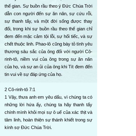
thế gian. Sự buồn rầu theo ý Đức Chúa Trời
dẫn con người đến sự ăn năn, sự cứu rỗi,
sự thanh tẩy, và một đời sống được thay
đổi, trong khi sự buồn rầu theo thế gian chỉ
đem đến mặc cảm tội lỗi, sự hối tiếc, và sự
chết thuộc linh. Phao-lô cũng bày tỏ tình yêu
thương sâu sắc của ông đối với người Cô-
rinh-tô, niềm vui của ông trong sự ăn năn
của họ, và sự an ủi của ông khi Tít đem đến
tin vui về sự đáp ứng của họ.
2 Cô-rinh-tô 7:1
1 Vậy, thưa anh em yêu dấu, vì chúng ta có
những lời hứa ấy, chúng ta hãy thanh tẩy
chính mình khỏi mọi sự ô uế của xác thịt và
tâm linh, hoàn thiện sự thánh khiết trong sự
kính sợ Đức Chúa Trời.