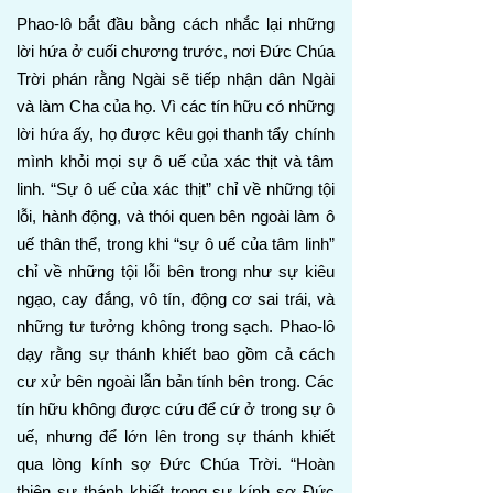
Phao-lô bắt đầu bằng cách nhắc lại những
lời hứa ở cuối chương trước, nơi Đức Chúa
Trời phán rằng Ngài sẽ tiếp nhận dân Ngài
và làm Cha của họ. Vì các tín hữu có những
lời hứa ấy, họ được kêu gọi thanh tẩy chính
mình khỏi mọi sự ô uế của xác thịt và tâm
linh. “Sự ô uế của xác thịt” chỉ về những tội
lỗi, hành động, và thói quen bên ngoài làm ô
uế thân thể, trong khi “sự ô uế của tâm linh”
chỉ về những tội lỗi bên trong như sự kiêu
ngạo, cay đắng, vô tín, động cơ sai trái, và
những tư tưởng không trong sạch. Phao-lô
dạy rằng sự thánh khiết bao gồm cả cách
cư xử bên ngoài lẫn bản tính bên trong. Các
tín hữu không được cứu để cứ ở trong sự ô
uế, nhưng để lớn lên trong sự thánh khiết
qua lòng kính sợ Đức Chúa Trời. “Hoàn
thiện sự thánh khiết trong sự kính sợ Đức