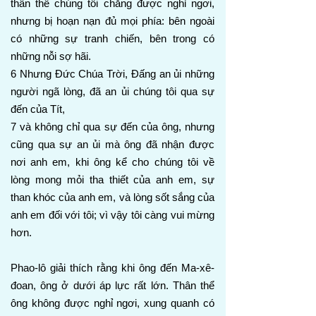
thân thể chúng tôi chẳng được nghỉ ngơi,
nhưng bị hoạn nạn đủ mọi phía: bên ngoài
có những sự tranh chiến, bên trong có
những nỗi sợ hãi.
6 Nhưng Đức Chúa Trời, Đấng an ủi những
người ngã lòng, đã an ủi chúng tôi qua sự
đến của Tít,
7 và không chỉ qua sự đến của ông, nhưng
cũng qua sự an ủi mà ông đã nhận được
nơi anh em, khi ông kể cho chúng tôi về
lòng mong mỏi tha thiết của anh em, sự
than khóc của anh em, và lòng sốt sắng của
anh em đối với tôi; vì vậy tôi càng vui mừng
hơn.
Phao-lô giải thích rằng khi ông đến Ma-xê-
đoan, ông ở dưới áp lực rất lớn. Thân thể
ông không được nghỉ ngơi, xung quanh có