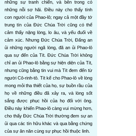
những sự tranh chiến, và bên trong có
những nỗi sợ hãi. Điều này cho thấy tính
con người của Phao-lô; ngay cả một đầy tớ
trung tín của Đức Chúa Trời cũng có thể
cảm thấy nặng lòng, lo âu, và yếu đuối về
cảm xúc. Nhưng Đức Chúa Trời, Đấng an
ủi những người ngã lòng, đã an ủi Phao-lô
qua sự đến của Tít. Đức Chúa Trời không
chỉ an ủi Phao-lô bằng sự hiện diện của Tít,
nhưng cũng bằng tin vui mà Tít đem đến từ
người Cô-rinh-tô. Tít kể cho Phao-lô về lòng
mong mỏi tha thiết của họ, sự buồn rầu của
họ về những điều đã xảy ra, và lòng sốt
sắng được phục hồi của họ đối với ông.
Điều này khiến Phao-lô càng vui mừng hơn,
cho thấy Đức Chúa Trời thường đem sự an
ủi qua các tín hữu khác và qua bằng chứng
của sự ăn năn cùng sự phục hồi thuộc linh.