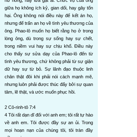
hư hỏng, hay lừa gạt ai. Chức vụ của ông
giữa họ không ích kỷ, gian dối, hay gây tổn
hại. Ông không nói điều này để kết án họ,
nhưng để trấn an họ về tình yêu thương của
ông. Phao-lô muốn họ biết rằng họ ở trong
lòng ông, dù trong sự sống hay sự chết,
trong niềm vui hay sự chịu khổ. Điều này
cho thấy sự sửa dạy của Phao-lô đến từ
tình yêu thương, chứ không phải từ sự giận
dữ hay sự từ bỏ. Sự lãnh đạo thuộc linh
chân thật đôi khi phải nói cách mạnh mẽ,
nhưng luôn phải được thúc đẩy bởi sự quan
tâm, lẽ thật, và ước muốn phục hồi.
2 Cô-rinh-tô 7:4
4 Tôi rất dạn dĩ đối với anh em; tôi rất tự hào
về anh em. Tôi được đầy sự an ủi. Trong
mọi hoạn nạn của chúng tôi, tôi tràn đầy