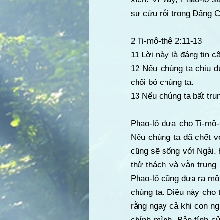
sự cứu rỗi trong Đấng C
2 Ti-mô-thê 2:11-13
11 Lời này là đáng tin c
12 Nếu chúng ta chịu đ
chối bỏ chúng ta.
13 Nếu chúng ta bất trun
Phao-lô đưa cho Ti-mô-t
Nếu chúng ta đã chết với
cũng sẽ sống với Ngài. 
thử thách và vẫn trung
Phao-lô cũng đưa ra một
chúng ta. Điều này cho 
rằng ngay cả khi con ng
chính mình. Bản tính củ