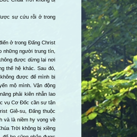
được sự cứu rỗi ở trong
iển ở trong Đấng Christ
o những người trung tín,
không được dừng lại nơi
ng thế hệ khác. Sau đó,
h không được để mình bị
uyển mộ mình. Vận động
năng phải kiên nhẫn lao
ức vụ Cơ Đốc cần sự tận
rist Giê-su, Đấng thuộc
nh và là niềm hy vọng về
Chúa Trời không bị xiềng
i, để họ cũng nhận được