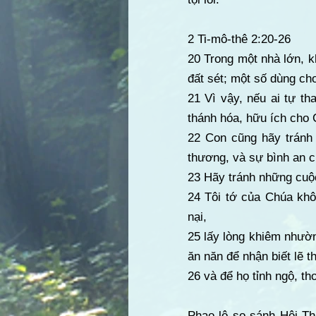
2 Ti-mô-thê 2:20-26
20 Trong một nhà lớn, 
đất sét; một số dùng ch
21 Vì vậy, nếu ai tự t
thánh hóa, hữu ích cho 
22 Con cũng hãy tránh 
thương, và sự bình an c
23 Hãy tránh những cuộc 
24 Tôi tớ của Chúa khô
nại,
25 lấy lòng khiêm nhườ
ăn năn để nhận biết lẽ th
26 và để họ tỉnh ngộ, th
Phao-lô so sánh Hội Th