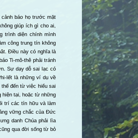
g cảnh báo họ trước mặt
hông giúp ích gì cho ai,
g trình diện chính mình
m công trung tín không
hật. Điều này có nghĩa là
báo Ti-mô-thê phải tránh
n. Sự dạy dỗ sai lạc có
hi-lết là những ví dụ về
 thể đến từ việc hiểu sai
g hiện tại, hoặc từ những
i trí các tín hữu và làm
 tảng vững chắc của Đức
ưng danh Chúa phải lìa
 cũng qua đời sống từ bỏ