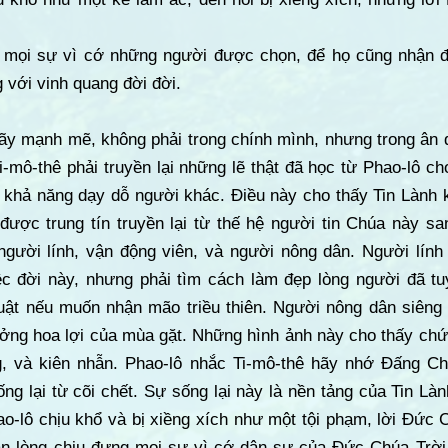
g mọi sự vì cớ những người được chọn, để họ cũng nhận 
 với vinh quang đời đời.
ãy mạnh mẽ, không phải trong chính mình, nhưng trong ân đ
-mô-thê phải truyền lại những lẽ thật đã học từ Phao-lô ch
 khả năng dạy dỗ người khác. Điều này cho thấy Tin Lành 
được trung tín truyền lại từ thế hệ người tin Chúa này sa
người lính, vận động viên, và người nông dân. Người lín
ệc đời này, nhưng phải tìm cách làm đẹp lòng người đã t
luật nếu muốn nhận mão triều thiên. Người nông dân siêng 
ởng hoa lợi của mùa gặt. Những hình ảnh này cho thấy ch
ng, và kiên nhẫn. Phao-lô nhắc Ti-mô-thê hãy nhớ Đấng Ch
ống lại từ cõi chết. Sự sống lại này là nền tảng của Tin Là
o-lô chịu khổ và bị xiềng xích như một tội phạm, lời Đức 
sẵn lòng chịu đựng mọi sự vì cớ dân sự của Đức Chúa Trờ