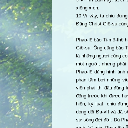
xiềng xích.
10 Vì vậy, ta chịu đựn
Đấng Christ Giê-su cùng
Phao-lô bảo Ti-mô-thê h
Giê-su. Ông cũng bảo Ti
là những người cũng có
một người, nhưng phải 
Phao-lô dùng hình ảnh 
phân tâm bởi những vi
viên phải thi đấu đúng 
động trước khi được hư
hiến, kỷ luật, chịu đự
dòng dõi Đa-vít và đã s
sự sống đời đời. Dù Pha
xích. Vì vậy, Phao-lô 