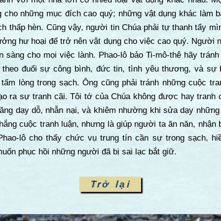
 cho những mục đích cao quý; những vật dụng khác làm b
 thấp hèn. Cũng vậy, người tin Chúa phải tự thanh tẩy mình
ưởng hư hoại để trở nên vật dụng cho việc cao quý. Người 
n sàng cho mọi việc lành. Phao-lô bảo Ti-mô-thê hãy tránh
y theo đuổi sự công bình, đức tin, tình yêu thương, và sự
tấm lòng trong sạch. Ông cũng phải tránh những cuộc tran
 tạo ra sự tranh cãi. Tôi tớ của Chúa không được hay tranh 
ăng dạy dỗ, nhẫn nại, và khiêm nhường khi sửa dạy những n
hắng cuộc tranh luận, nhưng là giúp người ta ăn năn, nhận bi
ao-lô cho thấy chức vụ trung tín cần sự trong sạch, hi
ốn phục hồi những người đã bị sai lạc bắt giữ.
Trở lại