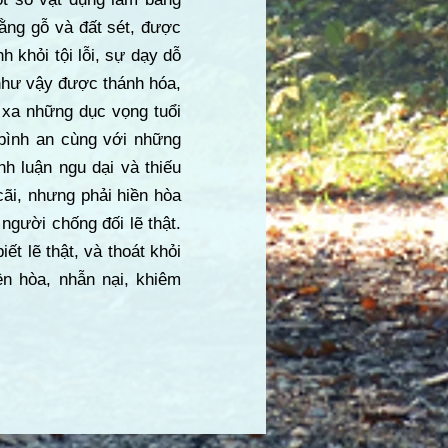
ằng gỗ và đất sét, được
 khỏi tội lỗi, sự dạy dỗ
như vậy được thánh hóa,
 xa những dục vọng tuổi
 bình an cùng với những
h luận ngu dại và thiếu
cãi, nhưng phải hiền hòa
gười chống đối lẽ thật.
ết lẽ thật, và thoát khỏi
ền hòa, nhẫn nại, khiêm