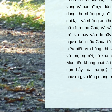
vàng và bạc, được dùng
dùng cho những mục đích
sai lạc, và những ảnh h
hữu ích cho Chủ, và sẵ
trẻ, và thay vào đó hã
người kêu cầu Chúa từ 
hiểu biết, vì chúng chỉ
với mọi người, có khả n
Mục tiêu không phải là t
cạm bẫy của ma quỷ. Ph
nhường, và lòng mong mu