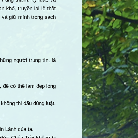
khổ, truyền lại lẽ thật
, và giữ mình trong sạch
ững người trung tín, là
 để có thể làm đẹp lòng
không thi đấu đúng luật.
in Lành của ta.
i Đức Chúa Trời không bị