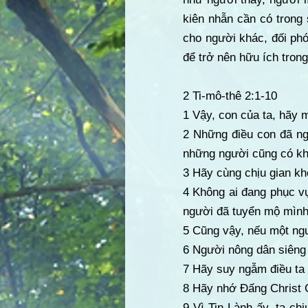
kiên nhẫn cần có trong 
cho người khác, đối phó
để trở nên hữu ích tron
2 Ti-mô-thê 2:1-10
1 Vậy, con của ta, hãy 
2 Những điều con đã ng
những người cũng có kh
3 Hãy cùng chịu gian kh
4 Không ai đang phục vụ
người đã tuyển mộ mình
5 Cũng vậy, nếu một ngư
6 Người nông dân siêng 
7 Hãy suy ngẫm điều ta 
8 Hãy nhớ Đấng Christ Gi
9 Vì Tin Lành ấy, ta ch