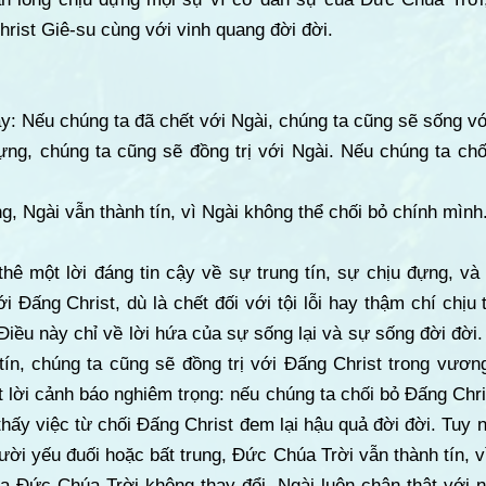
hrist Giê-su cùng với vinh quang đời đời.
ậy: Nếu chúng ta đã chết với Ngài, chúng ta cũng sẽ sống vớ
ựng, chúng ta cũng sẽ đồng trị với Ngài. Nếu chúng ta chố
g, Ngài vẫn thành tín, vì Ngài không thể chối bỏ chính mình
hê một lời đáng tin cậy về sự trung tín, sự chịu đựng, và
 Đấng Christ, dù là chết đối với tội lỗi hay thậm chí chịu 
Điều này chỉ về lời hứa của sự sống lại và sự sống đời đời
 tín, chúng ta cũng sẽ đồng trị với Đấng Christ trong vươ
 lời cảnh báo nghiêm trọng: nếu chúng ta chối bỏ Đấng Chri
thấy việc từ chối Đấng Christ đem lại hậu quả đời đời. Tuy 
ười yếu đuối hoặc bất trung, Đức Chúa Trời vẫn thành tín, v
a Đức Chúa Trời không thay đổi. Ngài luôn chân thật với n