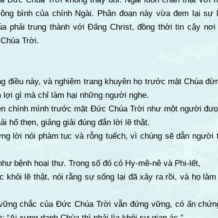
công bình của chính Ngài. Phân đoạn này vừa đem lại sự k
a phải trung thành với Đấng Christ, đồng thời tin cậy nơi
 Chúa Trời.
 điều này, và nghiêm trang khuyên họ trước mặt Chúa đừng 
h lợi gì mà chỉ làm hại những người nghe.
iện chính mình trước mặt Đức Chúa Trời như một người đư
i hổ thẹn, giảng giải đúng đắn lời lẽ thật.
g lời nói phàm tục và rỗng tuếch, vì chúng sẽ dẫn người t
 như bệnh hoại thư. Trong số đó có Hy-mê-nê và Phi-lết,
 khỏi lẽ thật, nói rằng sự sống lại đã xảy ra rồi, và họ là
 vững chắc của Đức Chúa Trời vẫn đứng vững, có ấn chứn
: “Ai xưng danh Chúa thì phải lìa khỏi sự gian ác.”