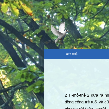
GIỚI THIỆU
2 Ti-mô-thê 2 đưa ra n
đồng công trẻ tuổi và c
như người thầy, người l