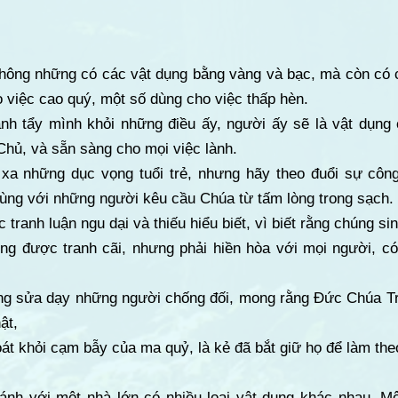
không những có các vật dụng bằng vàng và bạc, mà còn có 
o việc cao quý, một số dùng cho việc thấp hèn.
hanh tẩy mình khỏi những điều ấy, người ấy sẽ là vật dụng
Chủ, và sẵn sàng cho mọi việc lành.
xa những dục vọng tuổi trẻ, nhưng hãy theo đuổi sự công 
ùng với những người kêu cầu Chúa từ tấm lòng trong sạch.
tranh luận ngu dại và thiếu hiểu biết, vì biết rằng chúng sin
ng được tranh cãi, nhưng phải hiền hòa với mọi người, c
ng sửa dạy những người chống đối, mong rằng Đức Chúa Tr
ật,
oát khỏi cạm bẫy của ma quỷ, là kẻ đã bắt giữ họ để làm the
ánh với một nhà lớn có nhiều loại vật dụng khác nhau. M