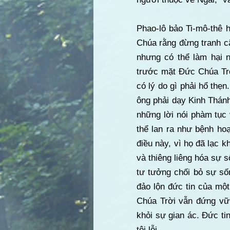
Phao-lô bảo Ti-mô-thê 
Chúa rằng đừng tranh cã
nhưng có thể làm hại n
trước mặt Đức Chúa Tr
có lý do gì phải hổ thẹn
ông phải dạy Kinh Thánh
những lời nói phàm tục 
thể lan ra như bệnh hoạ
điều này, vì họ đã lạc kh
và thiêng liêng hóa sự s
tư tưởng chối bỏ sự sốn
đảo lộn đức tin của mộ
Chúa Trời vẫn đứng vữ
khỏi sự gian ác. Đức ti
tội lỗi.