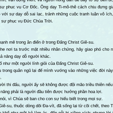
sự phục vụ Cơ Đốc. Ông dạy Ti-mô-thê cách chịu đựng gian 
 với sự dạy dỗ sai lạc, tránh những cuộc tranh luận vô ích
g sự phục vụ Đức Chúa Trời.
mạnh mẽ trong ân điển ở trong Đấng Christ Giê-su.
he nơi ta trước mặt nhiều nhân chứng, hãy giao phó cho nh
ả năng dạy dỗ người khác.
ổ như một người lính giỏi của Đấng Christ Giê-su.
 trong quân ngũ lại để mình vướng vào những việc đời này,
.
ời thi đấu, người ấy sẽ không được đội mão triều thiên nếu 
năng phải là người đầu tiên được hưởng phần hoa lợi.
nói, vì Chúa sẽ ban cho con sự hiểu biết trong mọi sự.
ê-su, thuộc dòng dõi Đa-vít, đã sống lại từ cõi chết, theo T
ịu khổ như một kẻ làm ác, đến nỗi bị xiềng xích; nhưng lờ