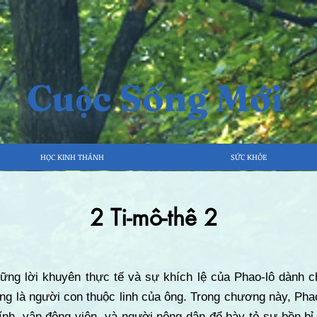
Cuộc Sống Mới
HỌC KINH THÁNH
SỨC KHỎE
2 Ti-mô-thê 2
hững lời khuyên thực tế và sự khích lệ của Phao-lô dành c
ũng là người con thuộc linh của ông. Trong chương này, Pha
ính, vận động viên, và người nông dân để bày tỏ sự bền bỉ, 