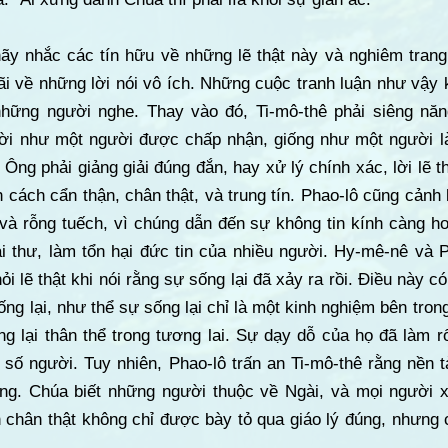
hãy nhắc các tín hữu về những lẽ thật này và nghiêm tran
i về những lời nói vô ích. Những cuộc tranh luận như vậy k
hững người nghe. Thay vào đó, Ti-mô-thê phải siêng năn
ời như một người được chấp nhận, giống như một người là
. Ông phải giảng giải đúng đắn, hay xử lý chính xác, lời lẽ t
 cách cẩn thận, chân thật, và trung tín. Phao-lô cũng cảnh 
và rỗng tuếch, vì chúng dẫn đến sự không tin kính càng hơ
i thư, làm tổn hại đức tin của nhiều người. Hy-mê-nê và P
ỏi lẽ thật khi nói rằng sự sống lại đã xảy ra rồi. Điều này có
ống lại, như thể sự sống lại chỉ là một kinh nghiệm bên tron
g lại thân thể trong tương lai. Sự dạy dỗ của họ đã làm rố
t số người. Tuy nhiên, Phao-lô trấn an Ti-mô-thê rằng nền
ng. Chúa biết những người thuộc về Ngài, và mọi người x
n chân thật không chỉ được bày tỏ qua giáo lý đúng, nhưng