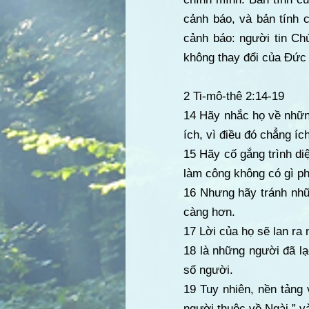
cảnh báo, và bản tính 
cảnh báo: người tin Chú
không thay đổi của Đức
2 Ti-mô-thê 2:14-19
14 Hãy nhắc họ về những
ích, vì điều đó chẳng íc
15 Hãy cố gắng trình d
làm công không có gì phả
16 Nhưng hãy tránh nhữn
càng hơn.
17 Lời của họ sẽ lan ra
18 là những người đã lạc
số người.
19 Tuy nhiên, nền tảng
người thuộc về Ngài,” và