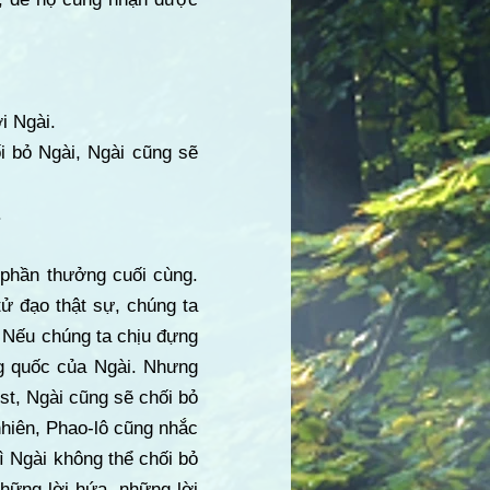
i Ngài.
i bỏ Ngài, Ngài cũng sẽ
.
 phần thưởng cuối cùng.
tử đạo thật sự, chúng ta
. Nếu chúng ta chịu đựng
ng quốc của Ngài. Nhưng
st, Ngài cũng sẽ chối bỏ
nhiên, Phao-lô cũng nhắc
ì Ngài không thể chối bỏ
hững lời hứa, những lời