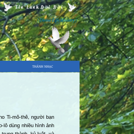
Tin Lành Đời Đời
( Divine Life Ministry )
THÁNH NHẠC
ho Ti-mô-thê, người bạn
o-lô dùng nhiều hình ảnh
trung thành, kỷ luật, và