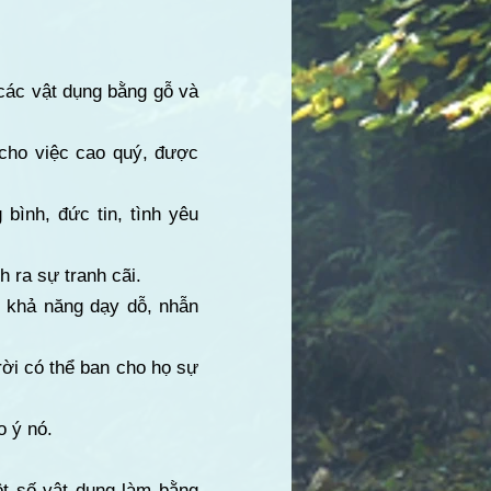
các vật dụng bằng gỗ và
 cho việc cao quý, được
bình, đức tin, tình yêu
h ra sự tranh cãi.
ó khả năng dạy dỗ, nhẫn
ời có thể ban cho họ sự
o ý nó.
ột số vật dụng làm bằng