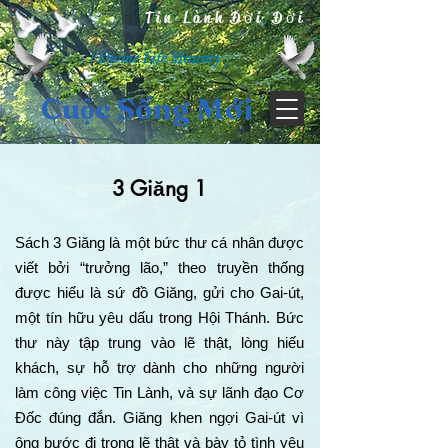
Tin Lành Đời Đời
( Divine Life Ministry )
Cuộc Sống Mới
3 Giăng 1
Sách 3 Giăng là một bức thư cá nhân được
viết bởi “trưởng lão,” theo truyền thống
được hiểu là sứ đồ Giăng, gửi cho Gai-út,
một tín hữu yêu dấu trong Hội Thánh. Bức
thư này tập trung vào lẽ thật, lòng hiếu
khách, sự hỗ trợ dành cho những người
làm công việc Tin Lành, và sự lãnh đạo Cơ
Đốc đúng đắn. Giăng khen ngợi Gai-út vì
ông bước đi trong lẽ thật và bày tỏ tình yêu