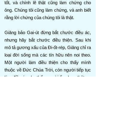
tốt, và chính lẽ thật cũng làm chứng cho
ông. Chúng tôi cũng làm chứng, và anh biết
rằng lời chứng của chúng tôi là thật.
Giăng bảo Gai-út đừng bắt chước điều ác,
nhưng hãy bắt chước điều thiện. Sau khi
mô tả gương xấu của Đi-ốt-rép, Giăng chỉ ra
loại đời sống mà các tín hữu nên noi theo.
Một người làm điều thiện cho thấy mình
thuộc về Đức Chúa Trời, còn người tiếp tục
làm điều ác cho thấy người ấy chưa thật sự
biết Đức Chúa Trời. Sau đó Giăng nhắc đến
Đê-mê-triu như một gương tốt. Đê-mê-triu
có lời chứng tốt từ mọi người, từ chính lẽ
thật, và từ Giăng cùng các cộng sự của
ông. Điều này có nghĩa là đời sống, bản
tính, và cách cư xử của ông phù hợp với lẽ
thật của Tin Lành. Ông là sự đối chiếu với