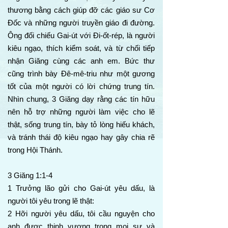
thương bằng cách giúp đỡ các giáo sư Cơ
Đốc và những người truyền giáo đi đường.
Ông đối chiếu Gai-út với Đi-ốt-rép, là người
kiêu ngạo, thích kiểm soát, và từ chối tiếp
nhận Giăng cùng các anh em. Bức thư
cũng trình bày Đê-mê-triu như một gương
tốt của một người có lời chứng trung tín.
Nhìn chung, 3 Giăng dạy rằng các tín hữu
nên hỗ trợ những người làm việc cho lẽ
thật, sống trung tín, bày tỏ lòng hiếu khách,
và tránh thái độ kiêu ngạo hay gây chia rẽ
trong Hội Thánh.
3 Giăng 1:1-4
1 Trưởng lão gửi cho Gai-út yêu dấu, là
người tôi yêu trong lẽ thật:
2 Hỡi người yêu dấu, tôi cầu nguyện cho
anh được thịnh vượng trong mọi sự và