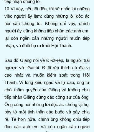
tiếp nhận chúng tôi.
10 Vì vậy, nếu tôi đến, tôi sẽ nhắc lại những
việc người ấy làm: dùng những lời độc ác
nói xấu chúng tôi. Không chỉ vậy, chính
người ấy cũng không tiếp nhận các anh em,
lại còn ngăn cản những người muốn tiếp
nhận, và đuổi họ ra khỏi Hội Thánh.
Sau đó Giăng nói về Đi-ốt-rép, là người trái
ngược với Gai-út. Đi-ốt-rép thích có địa vị
cao nhất và muốn kiểm soát trong Hội
Thánh. Vì lòng kiêu ngạo và tự cao, ông từ
chối thẩm quyền của Giăng và không chịu
tiếp nhận Giăng cùng các cộng sự của ông.
Ông cũng nói những lời độc ác chống lại họ,
bày tỏ một tinh thần cáo buộc và gây chia
rẽ. Tệ hơn nữa, chính ông không chịu tiếp
đón các anh em và còn ngăn cản người