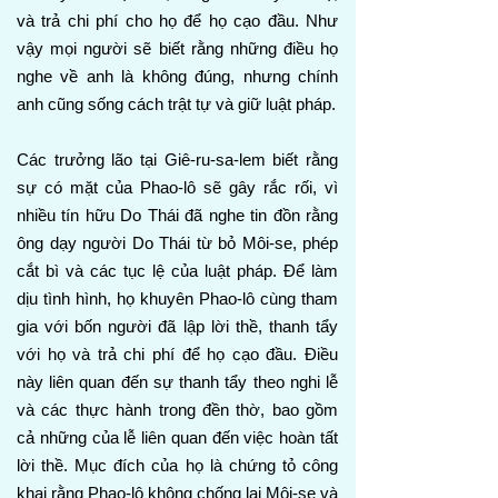
và trả chi phí cho họ để họ cạo đầu. Như
vậy mọi người sẽ biết rằng những điều họ
nghe về anh là không đúng, nhưng chính
anh cũng sống cách trật tự và giữ luật pháp.
Các trưởng lão tại Giê-ru-sa-lem biết rằng
sự có mặt của Phao-lô sẽ gây rắc rối, vì
nhiều tín hữu Do Thái đã nghe tin đồn rằng
ông dạy người Do Thái từ bỏ Môi-se, phép
cắt bì và các tục lệ của luật pháp. Để làm
dịu tình hình, họ khuyên Phao-lô cùng tham
gia với bốn người đã lập lời thề, thanh tẩy
với họ và trả chi phí để họ cạo đầu. Điều
này liên quan đến sự thanh tẩy theo nghi lễ
và các thực hành trong đền thờ, bao gồm
cả những của lễ liên quan đến việc hoàn tất
lời thề. Mục đích của họ là chứng tỏ công
khai rằng Phao-lô không chống lại Môi-se và