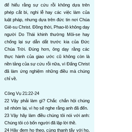
để hiểu rằng sự cứu rỗi không dựa trên
phép cắt bì, nghi lễ hay các việc làm của
luật pháp, nhưng dựa trên đức tin nơi Chúa
Giê-su Christ. Đồng thời, Phao-lô không dạy
người Do Thái khinh thường Môi-se hay
chống lại sự dẫn dắt trước kia của Đức
Chúa Trời. Đúng hơn, ông dạy rằng các
thực hành của giao ước cũ không còn là
nền tảng của sự cứu rỗi nữa, vì Đấng Christ
đã làm ứng nghiệm những điều mà chúng
chỉ về.
Công Vụ 21:22-24
22 Vậy phải làm gì? Chắc chắn hội chúng
sẽ nhóm lại, vì họ sẽ nghe rằng anh đã đến.
23 Vậy hãy làm điều chúng tôi nói với anh:
Chúng tôi có bốn người đã lập lời thề.
24 Hãy đem họ theo, cùng thanh tẩy với họ,