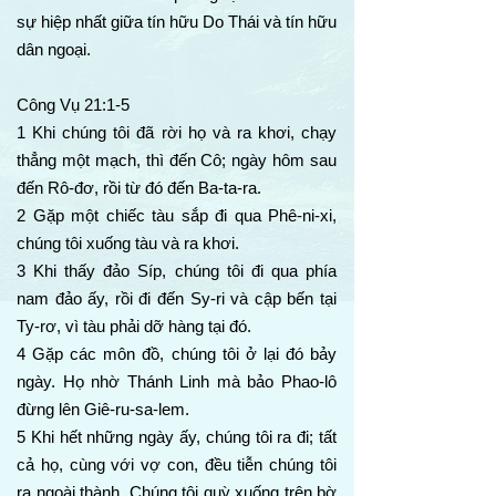
sự hiệp nhất giữa tín hữu Do Thái và tín hữu
dân ngoại.
Công Vụ 21:1-5
1 Khi chúng tôi đã rời họ và ra khơi, chạy
thẳng một mạch, thì đến Cô; ngày hôm sau
đến Rô-đơ, rồi từ đó đến Ba-ta-ra.
2 Gặp một chiếc tàu sắp đi qua Phê-ni-xi,
chúng tôi xuống tàu và ra khơi.
3 Khi thấy đảo Síp, chúng tôi đi qua phía
nam đảo ấy, rồi đi đến Sy-ri và cập bến tại
Ty-rơ, vì tàu phải dỡ hàng tại đó.
4 Gặp các môn đồ, chúng tôi ở lại đó bảy
ngày. Họ nhờ Thánh Linh mà bảo Phao-lô
đừng lên Giê-ru-sa-lem.
5 Khi hết những ngày ấy, chúng tôi ra đi; tất
cả họ, cùng với vợ con, đều tiễn chúng tôi
ra ngoài thành. Chúng tôi quỳ xuống trên bờ