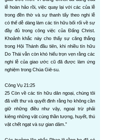
lễ hoàn hảo rồi, việc quay lại với các của lễ
trong đền thờ và sự thanh tẩy theo nghi lễ
có thể dễ dàng làm các tín hữu bối rối về sự
đầy đủ trong công việc của Đấng Christ.
Khoảnh khắc này cho thấy sự căng thẳng
trong Hội Thánh đầu tiên, khi nhiều tín hữu
Do Thái vẫn còn khó hiểu trọn vẹn rằng các
nghi lễ của giao ước cũ đã được làm ứng
nghiệm trong Chúa Giê-su.
Công Vụ 21:25
25 Còn về các tín hữu dân ngoại, chúng tôi
đã viết thư và quyết định rằng họ không cần
giữ những điều như vậy, ngoại trừ phải
kiêng những vật cúng thần tượng, huyết, thú
vật chết ngạt và sự gian dâm.”
Các trưởng lão nhắc Phao-lô rằng họ đã có