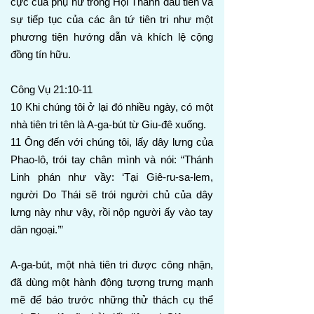
cực của phụ nữ trong Hội Thánh đầu tiên và
sự tiếp tục của các ân tứ tiên tri như một
phương tiện hướng dẫn và khích lệ cộng
đồng tín hữu.
Công Vụ 21:10-11
10 Khi chúng tôi ở lại đó nhiều ngày, có một
nhà tiên tri tên là A-ga-bút từ Giu-đê xuống.
11 Ông đến với chúng tôi, lấy dây lưng của
Phao-lô, trói tay chân mình và nói: “Thánh
Linh phán như vầy: ‘Tại Giê-ru-sa-lem,
người Do Thái sẽ trói người chủ của dây
lưng này như vậy, rồi nộp người ấy vào tay
dân ngoại.’”
A-ga-bút, một nhà tiên tri được công nhận,
đã dùng một hành động tượng trưng mạnh
mẽ để báo trước những thử thách cụ thể