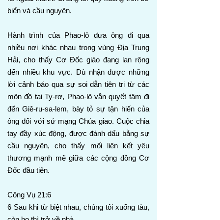
biển và cầu nguyện.
Hành trình của Phao-lô đưa ông đi qua
nhiều nơi khác nhau trong vùng Địa Trung
Hải, cho thấy Cơ Đốc giáo đang lan rộng
đến nhiều khu vực. Dù nhận được những
lời cảnh báo qua sự soi dẫn tiên tri từ các
môn đồ tại Ty-rơ, Phao-lô vẫn quyết tâm đi
đến Giê-ru-sa-lem, bày tỏ sự tận hiến của
ông đối với sứ mạng Chúa giao. Cuộc chia
tay đầy xúc động, được đánh dấu bằng sự
cầu nguyện, cho thấy mối liên kết yêu
thương mạnh mẽ giữa các cộng đồng Cơ
Đốc đầu tiên.
Công Vụ 21:6
6 Sau khi từ biệt nhau, chúng tôi xuống tàu,
còn họ thì trở về nhà.