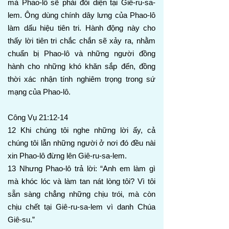
mà Phao-lô sẽ phải đối diện tại Giê-ru-sa-
lem. Ông dùng chính dây lưng của Phao-lô
làm dấu hiệu tiên tri. Hành động này cho
thấy lời tiên tri chắc chắn sẽ xảy ra, nhằm
chuẩn bị Phao-lô và những người đồng
hành cho những khó khăn sắp đến, đồng
thời xác nhận tính nghiêm trọng trong sứ
mạng của Phao-lô.
Công Vụ 21:12-14
12 Khi chúng tôi nghe những lời ấy, cả
chúng tôi lẫn những người ở nơi đó đều nài
xin Phao-lô đừng lên Giê-ru-sa-lem.
13 Nhưng Phao-lô trả lời: “Anh em làm gì
mà khóc lóc và làm tan nát lòng tôi? Vì tôi
sẵn sàng chẳng những chịu trói, mà còn
chịu chết tại Giê-ru-sa-lem vì danh Chúa
Giê-su.”