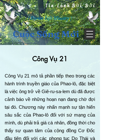
Tin Lành Đời Đời
( Divine Life Ministry )
Cuộc Sống Mới
Công Vụ 21
Công Vụ 21 mô tả phần tiếp theo trong các
hành trình truyền giáo của Phao-lô, đặc biệt
là việc ông trở về Giê-ru-sa-lem dù đã được
cảnh báo về những hoạn nạn đang chờ đợi
tại đó. Chương này nhấn mạnh sự tận hiến
sâu sắc của Phao-lô đối với sứ mạng của
mình, dù phải trả giá cá nhân, đồng thời cho
thấy sự quan tâm của cộng đồng Cơ Đốc
đầu tiên đối với các phong tục Do Thái và