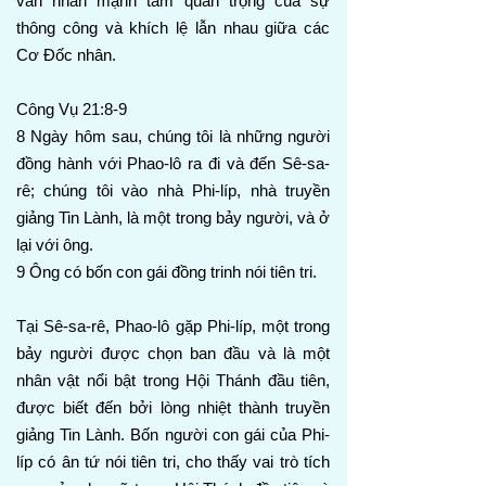
vẫn nhấn mạnh tầm quan trọng của sự
thông công và khích lệ lẫn nhau giữa các
Cơ Đốc nhân.
Công Vụ 21:8-9
8 Ngày hôm sau, chúng tôi là những người
đồng hành với Phao-lô ra đi và đến Sê-sa-
rê; chúng tôi vào nhà Phi-líp, nhà truyền
giảng Tin Lành, là một trong bảy người, và ở
lại với ông.
9 Ông có bốn con gái đồng trinh nói tiên tri.
Tại Sê-sa-rê, Phao-lô gặp Phi-líp, một trong
bảy người được chọn ban đầu và là một
nhân vật nổi bật trong Hội Thánh đầu tiên,
được biết đến bởi lòng nhiệt thành truyền
giảng Tin Lành. Bốn người con gái của Phi-
líp có ân tứ nói tiên tri, cho thấy vai trò tích