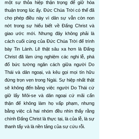
một sự thỏa hiệp thận trọng để giữ hòa
thuận trong lúc ấy. Đức Chúa Trời có thể đã
cho phép điều này vì dân sự vẫn còn non
nớt trong sự hiểu biết về Đấng Christ và
giao ước mới. Nhưng đây không phải là
cách cuối cùng của Đức Chúa Trời để trình
bày Tin Lành. Lẽ thật sâu xa hơn là Đấng
Christ đã làm ứng nghiệm các nghi lễ, phá
đổ bức tường ngăn cách giữa người Do
Thái và dân ngoại, và kêu gọi mọi tín hữu
đứng trọn vẹn trong Ngài. Sự hiệp nhất thật
sẽ không đến bằng việc người Do Thái cứ
giữ lấy Môi-se và dân ngoại cứ mãi cẩn
thận để không làm họ vấp phạm, nhưng
bằng việc cả hai nhóm đều nhìn thấy rằng
chính Đấng Christ là thực tại, là của lễ, là sự
thanh tẩy và là nền tảng của sự cứu rỗi.