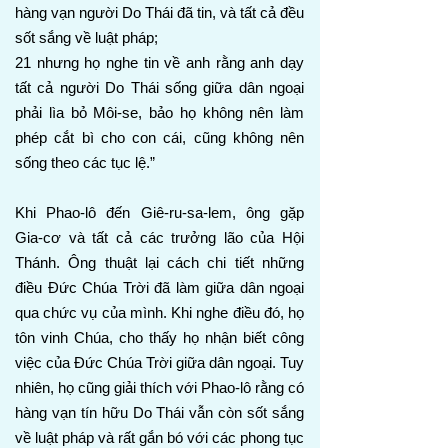
hàng vạn người Do Thái đã tin, và tất cả đều
sốt sắng về luật pháp;
21 nhưng họ nghe tin về anh rằng anh dạy
tất cả người Do Thái sống giữa dân ngoại
phải lìa bỏ Môi-se, bảo họ không nên làm
phép cắt bì cho con cái, cũng không nên
sống theo các tục lệ.”
Khi Phao-lô đến Giê-ru-sa-lem, ông gặp
Gia-cơ và tất cả các trưởng lão của Hội
Thánh. Ông thuật lại cách chi tiết những
điều Đức Chúa Trời đã làm giữa dân ngoại
qua chức vụ của mình. Khi nghe điều đó, họ
tôn vinh Chúa, cho thấy họ nhận biết công
việc của Đức Chúa Trời giữa dân ngoại. Tuy
nhiên, họ cũng giải thích với Phao-lô rằng có
hàng vạn tín hữu Do Thái vẫn còn sốt sắng
về luật pháp và rất gắn bó với các phong tục