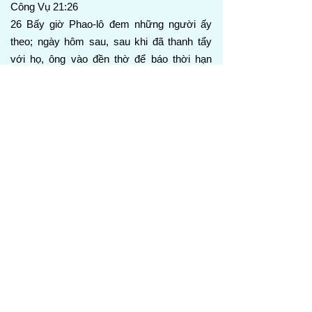
Công Vụ 21:26
26 Bấy giờ Phao-lô đem những người ấy
theo; ngày hôm sau, sau khi đã thanh tẩy
với họ, ông vào đền thờ để báo thời hạn
thanh tẩy đã hoàn tất, cho đến khi của lễ
được dâng cho từng người.
Phao-lô đồng ý với kế hoạch của các
trưởng lão, tham gia vào nghi thức thanh tẩy
với những người đã lập lời thề. Hành động
này nhằm chứng tỏ sự tôn trọng của ông đối
với luật pháp và truyền thống Do Thái, với
mục đích làm cầu nối giữa các tín hữu Do
Thái và dân ngoại. Trong trường hợp này,
Phao-lô đã cho phép những thực hành như
vậy như một giải pháp ngắn hạn để giữ sự
hiệp nhất trong Hội Thánh, nhưng ông không
xem chúng là sự bày tỏ cuối cùng của Tin