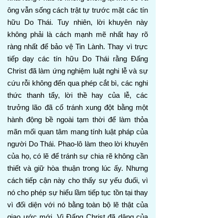
ông vẫn sống cách trật tự trước mặt các tín
hữu Do Thái. Tuy nhiên, lời khuyên này
không phải là cách mạnh mẽ nhất hay rõ
ràng nhất để bảo vệ Tin Lành. Thay vì trực
tiếp dạy các tín hữu Do Thái rằng Đấng
Christ đã làm ứng nghiệm luật nghi lễ và sự
cứu rỗi không đến qua phép cắt bì, các nghi
thức thanh tẩy, lời thề hay của lễ, các
trưởng lão đã cố tránh xung đột bằng một
hành động bề ngoài tạm thời để làm thỏa
mãn mối quan tâm mang tính luật pháp của
người Do Thái. Phao-lô làm theo lời khuyên
của họ, có lẽ để tránh sự chia rẽ không cần
thiết và giữ hòa thuận trong lúc ấy. Nhưng
cách tiếp cận này cho thấy sự yếu đuối, vì
nó cho phép sự hiểu lầm tiếp tục tồn tại thay
vì đối diện với nó bằng toàn bộ lẽ thật của
giao ước mới. Vì Đấng Christ đã dâng của