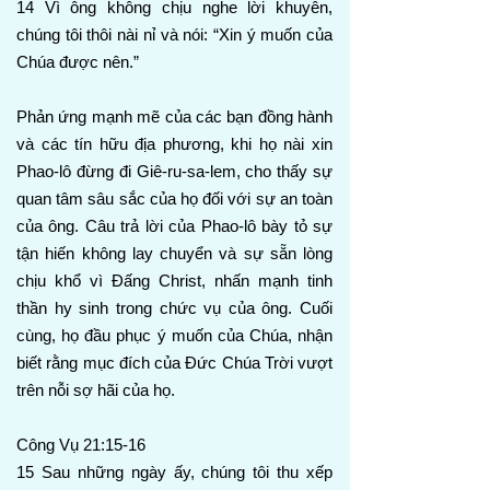
14 Vì ông không chịu nghe lời khuyên,
chúng tôi thôi nài nỉ và nói: “Xin ý muốn của
Chúa được nên.”
Phản ứng mạnh mẽ của các bạn đồng hành
và các tín hữu địa phương, khi họ nài xin
Phao-lô đừng đi Giê-ru-sa-lem, cho thấy sự
quan tâm sâu sắc của họ đối với sự an toàn
của ông. Câu trả lời của Phao-lô bày tỏ sự
tận hiến không lay chuyển và sự sẵn lòng
chịu khổ vì Đấng Christ, nhấn mạnh tinh
thần hy sinh trong chức vụ của ông. Cuối
cùng, họ đầu phục ý muốn của Chúa, nhận
biết rằng mục đích của Đức Chúa Trời vượt
trên nỗi sợ hãi của họ.
Công Vụ 21:15-16
15 Sau những ngày ấy, chúng tôi thu xếp