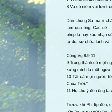
8 Và có niềm vui lớn tro
Dân chúng Sa-ma-ri chă
làm qua ông. Các uế li
phép lạ này xác nhận sứ
tự do, sự chữa lành và 
Công Vụ 8:9-11
9 Trong thành có một ng
xưng mình là một người 
10 Tất cả mọi người, t
Chúa Trời.”
11 Họ chú ý đến ông ta v
Trước khi Phi-líp đến, 
gây ấn tượng với dân c