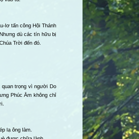
au-lơ tấn công Hội Thánh
 Nhưng dù các tín hữu bị
 Chúa Trời đến đó.
t quan trọng vì người Do
Nhưng Phúc Âm không chỉ
i.
ép lạ ông làm.
 què được chữa lành.