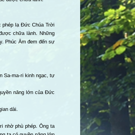
c phép lạ Đức Chúa Trời
è được chữa lành. Những
 ấy. Phúc Âm đem đến sự
n Sa-ma-ri kinh ngạc, tự
 quyền năng lớn của Đức
ian dài.
ri nhờ phù phép. Ông ta
ng ta có quyền năng lớn