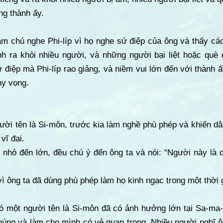
ng thành ấy.
m chú nghe Phi-líp vì họ nghe sứ điệp của ông và thấy cá
nh ra khỏi nhiều người, và những người bại liệt hoặc qu
 điệp mà Phi-líp rao giảng, và niềm vui lớn đến với thành
hy vọng.
ười tên là Si-môn, trước kia làm nghề phù phép và khiến dâ
vĩ đại.
ừ nhỏ đến lớn, đều chú ý đến ông ta và nói: “Người này là
ì ông ta đã dùng phù phép làm họ kinh ngạc trong một thời g
có một người tên là Si-môn đã có ảnh hưởng lớn tại Sa-ma-
húng và làm cho mình có vẻ quan trọng. Nhiều người nghĩ ô