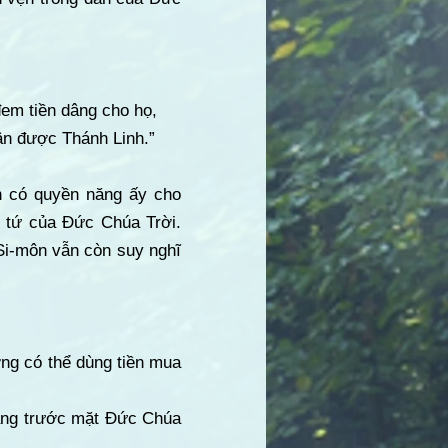
đem tiền dâng cho họ,
hận được Thánh Linh.”
n có quyền năng ấy cho
 tứ của Đức Chúa Trời.
Si-môn vẫn còn suy nghĩ
ởng có thể dùng tiền mua
hẳng trước mặt Đức Chúa