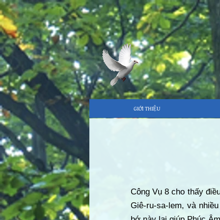
GIỚI THIỆU
Công Vụ 8 cho thấy điều 
Giê-ru-sa-lem, và nhiề
bớ này lại giúp Phúc Âm