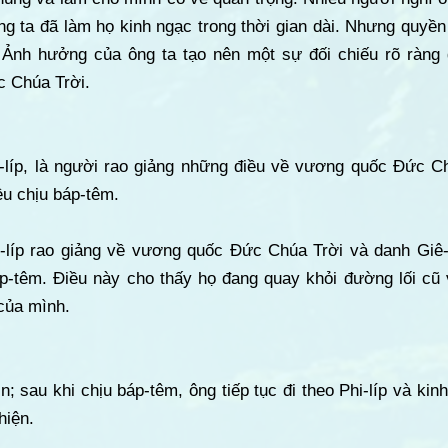
ng ta đã làm họ kinh ngạc trong thời gian dài. Nhưng quyề
 Ảnh hưởng của ông ta tạo nên một sự đối chiếu rõ ràng 
c Chúa Trời.
i-líp, là người rao giảng những điều về vương quốc Đức C
ều chịu báp-têm.
-líp rao giảng về vương quốc Đức Chúa Trời và danh Giê-s
p-têm. Điều này cho thấy họ đang quay khỏi đường lối cũ 
của mình.
; sau khi chịu báp-têm, ông tiếp tục đi theo Phi-líp và kin
hiện.