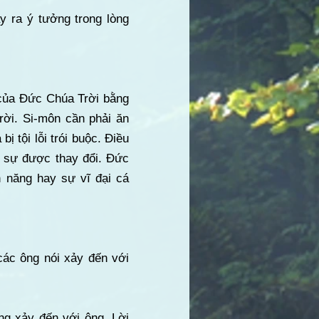
y ra ý tưởng trong lòng
 của Đức Chúa Trời bằng
rời. Si-môn cần phải ăn
ị tội lỗi trói buộc. Điều
t sự được thay đổi. Đức
 năng hay sự vĩ đại cá
các ông nói xảy đến với
ng xảy đến với ông. Lời