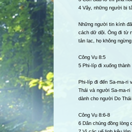
4 Vậy, những người bị tả
Những người tin kính đã
cách dữ dội. Ông đi từ 
tản lạc, họ không ngừng
Công Vụ 8:5
5 Phi-líp đi xuống thành
Phi-líp đi đến Sa-ma-ri
Thái và người Sa-ma-ri
dành cho người Do Thái.
Công Vụ 8:6-8
6 Dân chúng đồng lòng c
7 Vì các uế linh kêu lớn