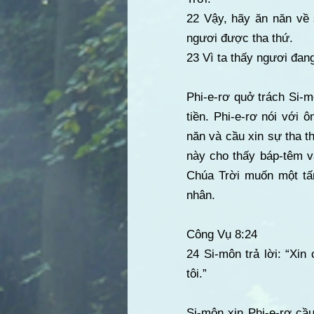
22 Vậy, hãy ăn năn về 
ngươi được tha thứ.
23 Vì ta thấy ngươi đang
Phi-e-rơ quở trách Si-
tiền. Phi-e-rơ nói với
năn và cầu xin sự tha th
này cho thấy báp-têm v
Chúa Trời muốn một tấ
nhân.
Công Vụ 8:24
24 Si-môn trả lời: “Xi
tôi.”
Si-môn xin Phi-e-rơ cầ