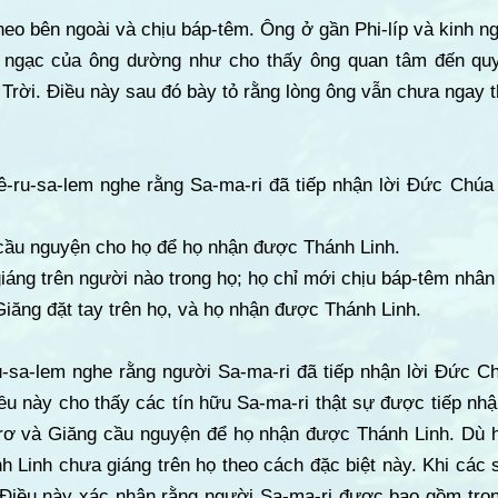
heo bên ngoài và chịu báp-têm. Ông ở gần Phi-líp và kinh n
 ngạc của ông dường như cho thấy ông quan tâm đến qu
Trời. Điều này sau đó bày tỏ rằng lòng ông vẫn chưa ngay 
ê-ru-sa-lem nghe rằng Sa-ma-ri đã tiếp nhận lời Đức Chúa 
 cầu nguyện cho họ để họ nhận được Thánh Linh.
iáng trên người nào trong họ; họ chỉ mới chịu báp-têm nhâ
Giăng đặt tay trên họ, và họ nhận được Thánh Linh.
u-sa-lem nghe rằng người Sa-ma-ri đã tiếp nhận lời Đức Ch
ều này cho thấy các tín hữu Sa-ma-ri thật sự được tiếp nh
-rơ và Giăng cầu nguyện để họ nhận được Thánh Linh. Dù 
 Linh chưa giáng trên họ theo cách đặc biệt này. Khi các s
Điều này xác nhận rằng người Sa-ma-ri được bao gồm trọ