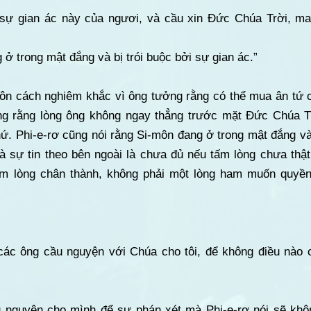
sự gian ác này của ngươi, và cầu xin Đức Chúa Trời, ma
 ở trong mật đắng và bị trói buộc bởi sự gian ác.”
môn cách nghiêm khắc vì ông tưởng rằng có thể mua ân tứ
 ông rằng lòng ông không ngay thẳng trước mặt Đức Chúa T
ứ. Phi-e-rơ cũng nói rằng Si-môn đang ở trong mật đắng và b
à sự tin theo bên ngoài là chưa đủ nếu tấm lòng chưa thậ
m lòng chân thành, không phải một lòng ham muốn quyền
n các ông cầu nguyện với Chúa cho tôi, để không điều nào 
u nguyện cho mình để sự phán xét mà Phi-e-rơ nói sẽ khô