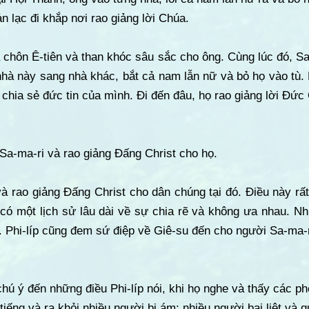
n lạc đi khắp nơi rao giảng lời Chúa.
 chôn Ê-tiên và than khóc sâu sắc cho ông. Cùng lúc đó, S
nhà này sang nhà khác, bắt cả nam lẫn nữ và bỏ họ vào tù.
 chia sẻ đức tin của mình. Đi đến đâu, họ rao giảng lời Đức
 Sa-ma-ri và rao giảng Đấng Christ cho họ.
 và rao giảng Đấng Christ cho dân chúng tại đó. Điều này rấ
 có một lịch sử lâu dài về sự chia rẽ và không ưa nhau. 
 Phi-líp cũng đem sứ điệp về Giê-su đến cho người Sa-ma-r
hú ý đến những điều Phi-líp nói, khi họ nghe và thấy các ph
 tiếng và ra khỏi nhiều người bị ám; nhiều người bại liệt và