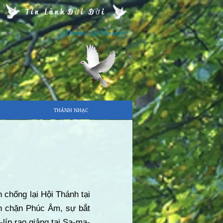
Tin Lành Đời Đời
( Divine Life Ministry )
THÁNH NHẠC
n chống lại Hội Thánh tại
ăn chặn Phúc Âm, sự bắt
líp rao giảng tại Sa-ma-