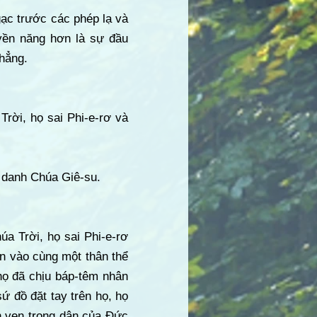
gạc trước các phép lạ và
yền năng hơn là sự đầu
thẳng.
Trời, họ sai Phi-e-rơ và
n danh Chúa Giê-su.
úa Trời, họ sai Phi-e-rơ
ận vào cùng một thân thể
họ đã chịu báp-têm nhân
ứ đồ đặt tay trên họ, họ
n vẹn trong dân của Đức