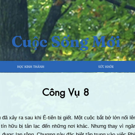
Cuộc Sống Mới
HỌC KINH THÁNH
SỨC KHỎE
Công Vụ 8
đã xảy ra sau khi Ê-tiên bị giết. Một cuộc bắt bớ lớn nổi lê
u tín hữu bị tản lạc đến những nơi khác. Nhưng thay vì ng
 được lan rộng. Chương này đặc biệt tập trung vào việc Phi-