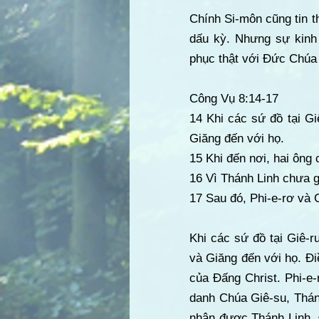
Chính Si-môn cũng tin t
dấu kỳ. Nhưng sự kinh
phục thật với Đức Chúa 
Công Vụ 8:14-17
14 Khi các sứ đồ tại Gi
Giăng đến với họ.
15 Khi đến nơi, hai ông
16 Vì Thánh Linh chưa g
17 Sau đó, Phi-e-rơ và 
Khi các sứ đồ tại Giê-r
và Giăng đến với họ. Đi
của Đấng Christ. Phi-e
danh Chúa Giê-su, Thánh
nhận được Thánh Linh. 