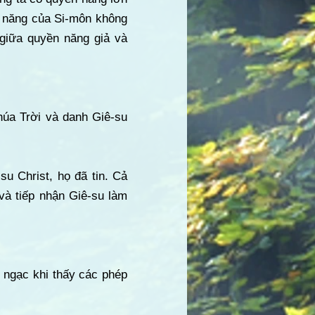
n năng của Si-môn không
giữa quyền năng giả và
húa Trời và danh Giê-su
u Christ, họ đã tin. Cả
và tiếp nhận Giê-su làm
h ngạc khi thấy các phép