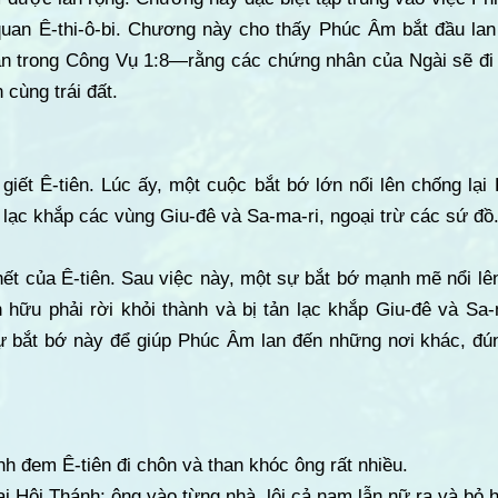
quan Ê-thi-ô-bi. Chương này cho thấy Phúc Âm bắt đầu lan 
n trong Công Vụ 1:8—rằng các chứng nhân của Ngài sẽ đi 
 cùng trái đất.
giết Ê-tiên. Lúc ấy, một cuộc bắt bớ lớn nổi lên chống lại 
n lạc khắp các vùng Giu-đê và Sa-ma-ri, ngoại trừ các sứ đồ
hết của Ê-tiên. Sau việc này, một sự bắt bớ mạnh mẽ nổi lên
ín hữu phải rời khỏi thành và bị tản lạc khắp Giu-đê và S
ự bắt bớ này để giúp Phúc Âm lan đến những nơi khác, đú
nh đem Ê-tiên đi chôn và than khóc ông rất nhiều.
i Hội Thánh; ông vào từng nhà, lôi cả nam lẫn nữ ra và bỏ h