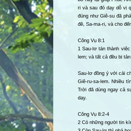
ri và sau đó dạy dỗ vị 
đúng như Giê-su đã phá
đê, Sa-ma-ri, và cho đến
Công Vụ 8:1
1 Sau-lơ tán thành việc 
lem; và tất cả đều bị tả
Sau-lơ đồng ý với cái c
Giê-ru-sa-lem. Nhiều t
Trời đã dùng ngay cả s
dạy.
Công Vụ 8:2-4
2 Có những người tin kí
3 Còn Sau-lơ thì phá hoạ