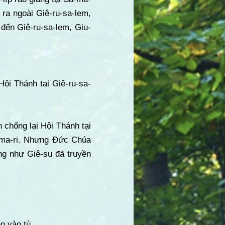
ra ngoài Giê-ru-sa-lem,
đến Giê-ru-sa-lem, Giu-
Hội Thánh tại Giê-ru-sa-
.
 chống lại Hội Thánh tại
a-ma-ri. Nhưng Đức Chúa
ng như Giê-su đã truyền
ọ vào tù.