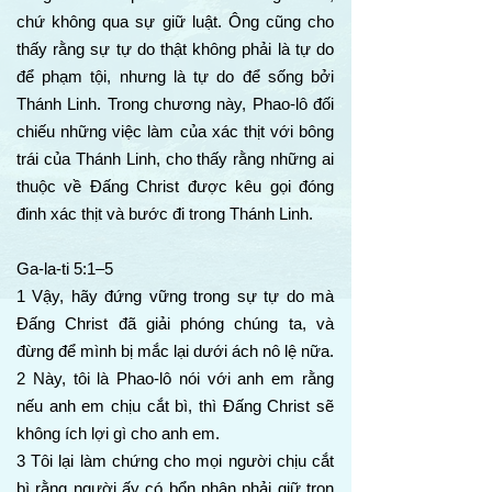
chứ không qua sự giữ luật. Ông cũng cho
thấy rằng sự tự do thật không phải là tự do
để phạm tội, nhưng là tự do để sống bởi
Thánh Linh. Trong chương này, Phao-lô đối
chiếu những việc làm của xác thịt với bông
trái của Thánh Linh, cho thấy rằng những ai
thuộc về Đấng Christ được kêu gọi đóng
đinh xác thịt và bước đi trong Thánh Linh.
Ga-la-ti 5:1–5
1 Vậy, hãy đứng vững trong sự tự do mà
Đấng Christ đã giải phóng chúng ta, và
đừng để mình bị mắc lại dưới ách nô lệ nữa.
2 Này, tôi là Phao-lô nói với anh em rằng
nếu anh em chịu cắt bì, thì Đấng Christ sẽ
không ích lợi gì cho anh em.
3 Tôi lại làm chứng cho mọi người chịu cắt
bì rằng người ấy có bổn phận phải giữ trọn