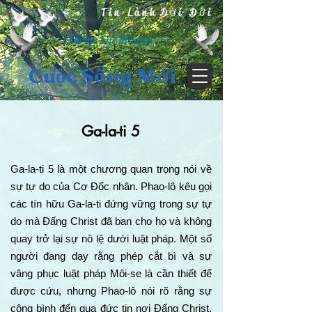
Tin Lành Đời Đời
( Divine Life Ministry )
Cuộc Sống Mới
Ga-la-ti 5
Ga-la-ti 5 là một chương quan trọng nói về
sự tự do của Cơ Đốc nhân. Phao-lô kêu gọi
các tín hữu Ga-la-ti đứng vững trong sự tự
do mà Đấng Christ đã ban cho họ và không
quay trở lại sự nô lệ dưới luật pháp. Một số
người đang dạy rằng phép cắt bì và sự
vâng phục luật pháp Môi-se là cần thiết để
được cứu, nhưng Phao-lô nói rõ rằng sự
công bình đến qua đức tin nơi Đấng Christ,