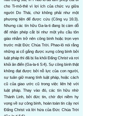
cho Ti-mô-thê vì lợi ích của chức vụ giữa
người Do Thái, chứ không phải như một
phương tiện để được cứu (Công vụ 16:3).
Nhưng các tín hữu Ga-la-ti đang bị cám dỗ
để nhận phép cắt bì như một yêu cầu tôn
giáo nhằm trở nên công bình hoặc trọn vẹn
trước mặt Đức Chúa Trời. Phao-lô nói rằng
những ai cố gắng được xưng công bình bởi
luật pháp thì đã bị lìa khỏi Đấng Christ và rơi
khỏi ân điển (Ga-la-ti 5:4). Sự công bình thật
không đạt được bởi nỗ lực của con người,
sự tuân giữ mang tính luật pháp, hoặc cách
cũ của giao ước cũ trong việc liên hệ với
luật pháp. Thay vào đó, các tín hữu nhờ
Thánh Linh, bởi đức tin, chờ đợi niềm hy
vọng về sự công bình, hoàn toàn tin cậy nơi
Đấng Christ và lời hứa của Đức Chúa Trời