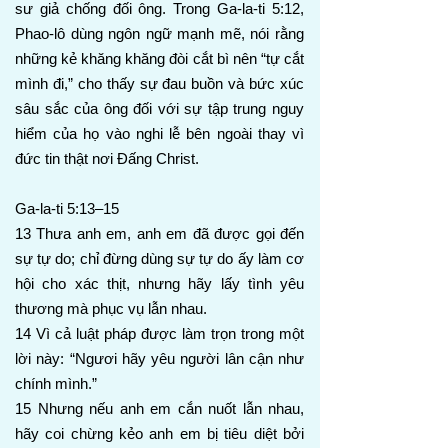
sư giả chống đối ông. Trong Ga-la-ti 5:12,
Phao-lô dùng ngôn ngữ mạnh mẽ, nói rằng
những kẻ khăng khăng đòi cắt bì nên “tự cắt
mình đi,” cho thấy sự đau buồn và bức xúc
sâu sắc của ông đối với sự tập trung nguy
hiểm của họ vào nghi lễ bên ngoài thay vì
đức tin thật nơi Đấng Christ.
Ga-la-ti 5:13–15
13 Thưa anh em, anh em đã được gọi đến
sự tự do; chỉ đừng dùng sự tự do ấy làm cơ
hội cho xác thịt, nhưng hãy lấy tình yêu
thương mà phục vụ lẫn nhau.
14 Vì cả luật pháp được làm trọn trong một
lời này: “Ngươi hãy yêu người lân cận như
chính mình.”
15 Nhưng nếu anh em cắn nuốt lẫn nhau,
hãy coi chừng kẻo anh em bị tiêu diệt bởi