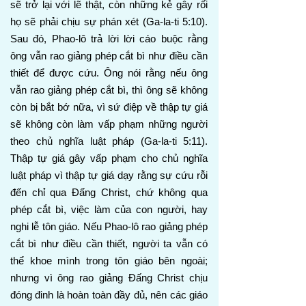
sẽ trở lại với lẽ thật, còn những kẻ gây rối
họ sẽ phải chịu sự phán xét (Ga-la-ti 5:10).
Sau đó, Phao-lô trả lời lời cáo buộc rằng
ông vẫn rao giảng phép cắt bì như điều cần
thiết để được cứu. Ông nói rằng nếu ông
vẫn rao giảng phép cắt bì, thì ông sẽ không
còn bị bắt bớ nữa, vì sứ điệp về thập tự giá
sẽ không còn làm vấp phạm những người
theo chủ nghĩa luật pháp (Ga-la-ti 5:11).
Thập tự giá gây vấp phạm cho chủ nghĩa
luật pháp vì thập tự giá dạy rằng sự cứu rỗi
đến chỉ qua Đấng Christ, chứ không qua
phép cắt bì, việc làm của con người, hay
nghi lễ tôn giáo. Nếu Phao-lô rao giảng phép
cắt bì như điều cần thiết, người ta vẫn có
thể khoe mình trong tôn giáo bên ngoài;
nhưng vì ông rao giảng Đấng Christ chịu
đóng đinh là hoàn toàn đầy đủ, nên các giáo