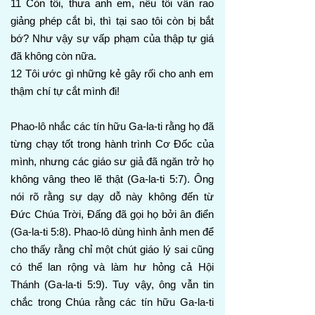
11 Còn tôi, thưa anh em, nếu tôi vẫn rao
giảng phép cắt bì, thì tại sao tôi còn bị bắt
bớ? Như vậy sự vấp phạm của thập tự giá
đã không còn nữa.
12 Tôi ước gì những kẻ gây rối cho anh em
thậm chí tự cắt mình đi!
Phao-lô nhắc các tín hữu Ga-la-ti rằng họ đã
từng chạy tốt trong hành trình Cơ Đốc của
mình, nhưng các giáo sư giả đã ngăn trở họ
không vâng theo lẽ thật (Ga-la-ti 5:7). Ông
nói rõ rằng sự dạy dỗ này không đến từ
Đức Chúa Trời, Đấng đã gọi họ bởi ân điển
(Ga-la-ti 5:8). Phao-lô dùng hình ảnh men để
cho thấy rằng chỉ một chút giáo lý sai cũng
có thể lan rộng và làm hư hỏng cả Hội
Thánh (Ga-la-ti 5:9). Tuy vậy, ông vẫn tin
chắc trong Chúa rằng các tín hữu Ga-la-ti