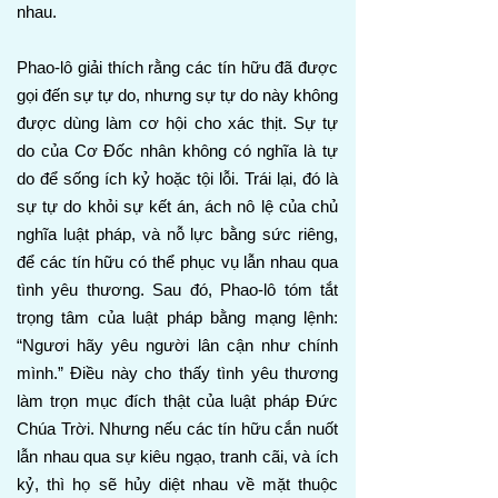
nhau.
Phao-lô giải thích rằng các tín hữu đã được
gọi đến sự tự do, nhưng sự tự do này không
được dùng làm cơ hội cho xác thịt. Sự tự
do của Cơ Đốc nhân không có nghĩa là tự
do để sống ích kỷ hoặc tội lỗi. Trái lại, đó là
sự tự do khỏi sự kết án, ách nô lệ của chủ
nghĩa luật pháp, và nỗ lực bằng sức riêng,
để các tín hữu có thể phục vụ lẫn nhau qua
tình yêu thương. Sau đó, Phao-lô tóm tắt
trọng tâm của luật pháp bằng mạng lệnh:
“Ngươi hãy yêu người lân cận như chính
mình.” Điều này cho thấy tình yêu thương
làm trọn mục đích thật của luật pháp Đức
Chúa Trời. Nhưng nếu các tín hữu cắn nuốt
lẫn nhau qua sự kiêu ngạo, tranh cãi, và ích
kỷ, thì họ sẽ hủy diệt nhau về mặt thuộc