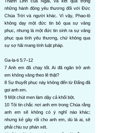
Thánh Linh của Ngài, và kết quả trong
những hành động yêu thương đối với Đức
Chúa Trời và người khác. Vì vậy, Phao-lô
không dạy một đức tin bỏ qua sự vâng
phục, nhưng là một đức tin sinh ra sự vâng
phục qua tình yêu thương, chứ không qua
sự sợ hãi mang tính luật pháp.
Ga-la-ti 5:7–12
7 Anh em đã chạy tốt. Ai đã ngăn trở anh
em không vâng theo lẽ thật?
8 Sự thuyết phục này không đến từ Đấng đã
gọi anh em.
9 Một chút men làm dậy cả khối bột.
10 Tôi tin chắc nơi anh em trong Chúa rằng
anh em sẽ không có ý nghĩ nào khác;
nhưng kẻ gây rối cho anh em, dù là ai, sẽ
phải chịu sự phán xét.