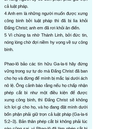
cả luật pháp.
4 Anh em là những người muốn được xưng
công bình bởi luật pháp thì đã bị lìa khỏi
Đấng Christ; anh em đã rơi khỏi ân điển.
5 Vì chúng ta nhờ Thánh Linh, bởi đức tin,
nóng lòng chờ đợi niềm hy vọng về sự công
bình.
Phao-lô bảo các tín hữu Ga-la-ti hãy đứng
vững trong sự tự do mà Đấng Christ đã ban
cho họ và đừng để mình bị mắc lại dưới ách
nô lệ. Ông cảnh báo rằng nếu họ chấp nhận
phép cắt bì như một điều kiện để được
xưng công bình, thì Đấng Christ sẽ không
ích lợi gì cho họ, và họ đang đặt mình dưới
bổn phận phải giữ trọn cả luật pháp (Ga-la-ti
5:2–3). Bản thân phép cắt bì không phải lúc
nào cũng sai, vì Phao-lô đã làm phép cắt bì