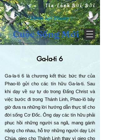
Tin Lành Đời Đời
( Divine Life Ministry )
Cuộc Sống Mới
Ga-la-ti 6
Ga-la-ti 6 là chương kết thúc bức thư của
Phao-lô gửi cho các tín hữu Ga-la-ti. Sau
khi dạy về sự tự do trong Đấng Christ và
việc bước đi trong Thánh Linh, Phao-lô bây
giờ đưa ra những lời hướng dẫn thực tế cho
đời sống Cơ Đốc. Ông dạy các tín hữu phải
phục hồi những người sa ngã, mang gánh
nặng cho nhau, hỗ trợ những người dạy Lời
Chúa, gieo cho Thánh Linh thay vì gieo cho