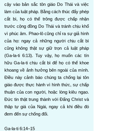
cậy vào bản sắc tôn giáo Do Thái và việc
làm của luật pháp. Bằng cách thúc đẩy phép
cắt bì, họ có thể trông được chấp nhận
trước cộng đồng Do Thái và tránh chịu khổ
vì phúc âm. Phao-lô cũng chỉ ra sự giả hình
của họ: ngay cả những người chịu cắt bì
cũng không thật sự giữ trọn cả luật pháp
(Ga-la-ti 6:13). Tuy vậy, họ muốn các tín
hữu Ga-la-ti chịu cắt bì để họ có thể khoe
khoang về ảnh hưởng bên ngoài của mình.
Điều này cảnh báo chúng ta chống lại tôn
giáo được thực hành vì hình thức, sự chấp
thuận của con người, hoặc lòng kiêu ngạo.
Đức tin thật trung thành với Đấng Christ và
thập tự giá của Ngài, ngay cả khi điều đó
đem đến sự chống đối.
Ga-la-ti 6:14–15