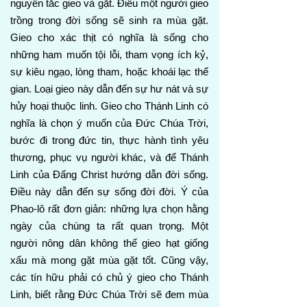
nguyên tắc gieo và gặt. Điều một người gieo
trồng trong đời sống sẽ sinh ra mùa gặt.
Gieo cho xác thịt có nghĩa là sống cho
những ham muốn tội lỗi, tham vọng ích kỷ,
sự kiêu ngạo, lòng tham, hoặc khoái lạc thế
gian. Loại gieo này dẫn đến sự hư nát và sự
hủy hoại thuộc linh. Gieo cho Thánh Linh có
nghĩa là chọn ý muốn của Đức Chúa Trời,
bước đi trong đức tin, thực hành tình yêu
thương, phục vụ người khác, và để Thánh
Linh của Đấng Christ hướng dẫn đời sống.
Điều này dẫn đến sự sống đời đời. Ý của
Phao-lô rất đơn giản: những lựa chọn hằng
ngày của chúng ta rất quan trọng. Một
người nông dân không thể gieo hạt giống
xấu mà mong gặt mùa gặt tốt. Cũng vậy,
các tín hữu phải có chủ ý gieo cho Thánh
Linh, biết rằng Đức Chúa Trời sẽ đem mùa