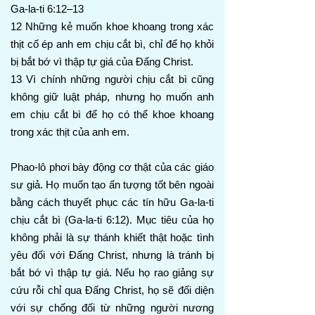
Ga-la-ti 6:12–13
12 Những kẻ muốn khoe khoang trong xác
thịt cố ép anh em chịu cắt bì, chỉ để họ khỏi
bị bắt bớ vì thập tự giá của Đấng Christ.
13 Vì chính những người chịu cắt bì cũng
không giữ luật pháp, nhưng họ muốn anh
em chịu cắt bì để họ có thể khoe khoang
trong xác thịt của anh em.
Phao-lô phơi bày động cơ thật của các giáo
sư giả. Họ muốn tạo ấn tượng tốt bên ngoài
bằng cách thuyết phục các tín hữu Ga-la-ti
chịu cắt bì (Ga-la-ti 6:12). Mục tiêu của họ
không phải là sự thánh khiết thật hoặc tình
yêu đối với Đấng Christ, nhưng là tránh bị
bắt bớ vì thập tự giá. Nếu họ rao giảng sự
cứu rỗi chỉ qua Đấng Christ, họ sẽ đối diện
với sự chống đối từ những người nương