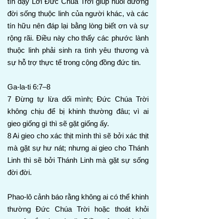
tín dạy Lời Đức Chúa Trời giúp nuôi dưỡng
đời sống thuộc linh của người khác, và các
tín hữu nên đáp lại bằng lòng biết ơn và sự
rộng rãi. Điều này cho thấy các phước lành
thuộc linh phải sinh ra tình yêu thương và
sự hỗ trợ thực tế trong cộng đồng đức tin.
Ga-la-ti 6:7–8
7 Đừng tự lừa dối mình; Đức Chúa Trời
không chịu để bị khinh thường đâu; vì ai
gieo giống gì thì sẽ gặt giống ấy.
8 Ai gieo cho xác thịt mình thì sẽ bởi xác thịt
mà gặt sự hư nát; nhưng ai gieo cho Thánh
Linh thì sẽ bởi Thánh Linh mà gặt sự sống
đời đời.
Phao-lô cảnh báo rằng không ai có thể khinh
thường Đức Chúa Trời hoặc thoát khỏi