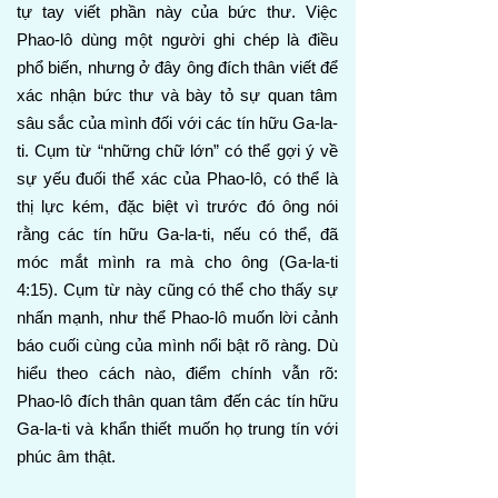
tự tay viết phần này của bức thư. Việc
Phao-lô dùng một người ghi chép là điều
phổ biến, nhưng ở đây ông đích thân viết để
xác nhận bức thư và bày tỏ sự quan tâm
sâu sắc của mình đối với các tín hữu Ga-la-
ti. Cụm từ “những chữ lớn” có thể gợi ý về
sự yếu đuối thể xác của Phao-lô, có thể là
thị lực kém, đặc biệt vì trước đó ông nói
rằng các tín hữu Ga-la-ti, nếu có thể, đã
móc mắt mình ra mà cho ông (Ga-la-ti
4:15). Cụm từ này cũng có thể cho thấy sự
nhấn mạnh, như thể Phao-lô muốn lời cảnh
báo cuối cùng của mình nổi bật rõ ràng. Dù
hiểu theo cách nào, điểm chính vẫn rõ:
Phao-lô đích thân quan tâm đến các tín hữu
Ga-la-ti và khẩn thiết muốn họ trung tín với
phúc âm thật.