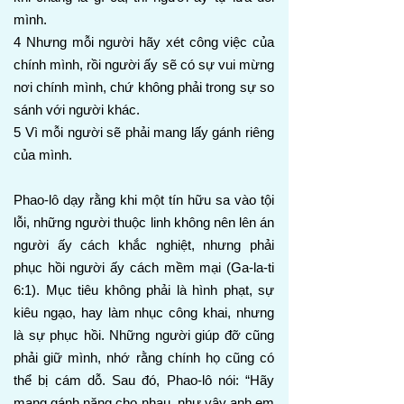
mình.
4 Nhưng mỗi người hãy xét công việc của
chính mình, rồi người ấy sẽ có sự vui mừng
nơi chính mình, chứ không phải trong sự so
sánh với người khác.
5 Vì mỗi người sẽ phải mang lấy gánh riêng
của mình.
Phao-lô dạy rằng khi một tín hữu sa vào tội
lỗi, những người thuộc linh không nên lên án
người ấy cách khắc nghiệt, nhưng phải
phục hồi người ấy cách mềm mại (Ga-la-ti
6:1). Mục tiêu không phải là hình phạt, sự
kiêu ngạo, hay làm nhục công khai, nhưng
là sự phục hồi. Những người giúp đỡ cũng
phải giữ mình, nhớ rằng chính họ cũng có
thể bị cám dỗ. Sau đó, Phao-lô nói: “Hãy
mang gánh nặng cho nhau, như vậy anh em