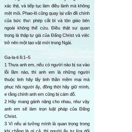
xác thịt, và tiếp tục làm điều lành mà không
mệt mỏi. Phao-lô cũng quay lại vấn đề chính
của bức thư: phép cắt bì và tôn giáo bên
ngoài không thể cứu. Điều thật sự quan
trọng là thập tự giá của Đấng Christ và việc
trở nên một tạo vật mới trong Ngài.
Ga-la-ti 6:1–5
1 Thưa anh em, nếu có người nào bị sa vào
lỗi lầm nào, thì anh em là những người
thuộc linh hãy lấy tinh thần mềm mại mà
phục hồi người ấy, đồng thời hãy giữ mình,
e rằng chính anh em cũng bị cám dỗ.
2 Hãy mang gánh nặng cho nhau, như vậy
anh em sẽ làm trọn luật pháp của Đấng
Christ.
3 Vì nếu ai tưởng mình là quan trọng trong
khi chẳng là gì cả, thì người ấy tự lừa dối