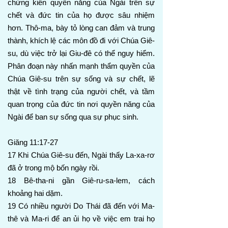
chứng kiến quyền năng của Ngài trên sự
chết và đức tin của họ được sâu nhiệm
hơn. Thô-ma, bày tỏ lòng can đảm và trung
thành, khích lệ các môn đồ đi với Chúa Giê-
su, dù việc trở lại Giu-đê có thể nguy hiểm.
Phân đoạn này nhấn mạnh thẩm quyền của
Chúa Giê-su trên sự sống và sự chết, lẽ
thật về tình trạng của người chết, và tầm
quan trọng của đức tin nơi quyền năng của
Ngài để ban sự sống qua sự phục sinh.
Giăng 11:17-27
17 Khi Chúa Giê-su đến, Ngài thấy La-xa-rơ
đã ở trong mộ bốn ngày rồi.
18 Bê-tha-ni gần Giê-ru-sa-lem, cách
khoảng hai dặm.
19 Có nhiều người Do Thái đã đến với Ma-
thê và Ma-ri để an ủi họ về việc em trai họ