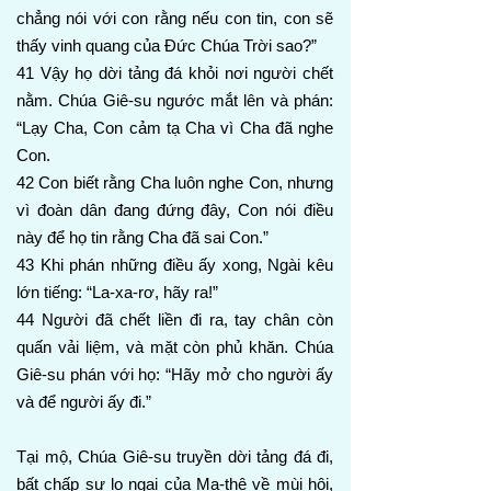
chẳng nói với con rằng nếu con tin, con sẽ
thấy vinh quang của Đức Chúa Trời sao?”
41 Vậy họ dời tảng đá khỏi nơi người chết
nằm. Chúa Giê-su ngước mắt lên và phán:
“Lạy Cha, Con cảm tạ Cha vì Cha đã nghe
Con.
42 Con biết rằng Cha luôn nghe Con, nhưng
vì đoàn dân đang đứng đây, Con nói điều
này để họ tin rằng Cha đã sai Con.”
43 Khi phán những điều ấy xong, Ngài kêu
lớn tiếng: “La-xa-rơ, hãy ra!”
44 Người đã chết liền đi ra, tay chân còn
quấn vải liệm, và mặt còn phủ khăn. Chúa
Giê-su phán với họ: “Hãy mở cho người ấy
và để người ấy đi.”
Tại mộ, Chúa Giê-su truyền dời tảng đá đi,
bất chấp sự lo ngại của Ma-thê về mùi hôi,