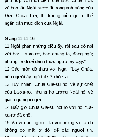
phù hợp với thời điểm của Đức Chúa Trời,
và bao lâu Ngài bước đi trong ánh sáng của
Đức Chúa Trời, thì không điều gì có thể
ngăn cản mục đích của Ngài.
Giăng 11:11-16
11 Ngài phán những điều ấy, rồi sau đó nói
với họ: “La-xa-rơ, bạn chúng ta, đang ngủ;
nhưng Ta đi để đánh thức người ấy dậy.”
12 Các môn đồ thưa với Ngài: “Lạy Chúa,
nếu người ấy ngủ thì sẽ khỏe lại.”
13 Tuy nhiên, Chúa Giê-su nói về sự chết
của La-xa-rơ, nhưng họ tưởng Ngài nói về
giấc ngủ nghỉ ngơi.
14 Bấy giờ Chúa Giê-su nói rõ với họ: “La-
xa-rơ đã chết.
15 Và vì các ngươi, Ta vui mừng vì Ta đã
không có mặt ở đó, để các ngươi tin.