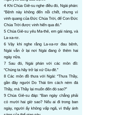
4 Khi Chúa Giê-su nghe điều đó, Ngài phán:
“Bệnh này không đến nỗi chết, nhưng vì
vinh quang của Đức Chúa Trời, để Con Đức
Chúa Trời được vinh hiển qua đó.”
5 Chúa Giê-su yêu Ma-thê, em gái nàng, và
La-xa-rơ.
6 Vậy khi nghe rằng La-xa-rơ đau bệnh,
Ngài vẫn ở lại nơi Ngài đang ở thêm hai
ngày nữa.
7 Sau đó, Ngài phán với các môn đồ:
“Chúng ta hãy trở lại xứ Giu-đê.”
8 Các môn đồ thưa với Ngài: “Thưa Thầy,
gần đây người Do Thái tìm cách ném đá
Thầy, mà Thầy lại muốn đến đó sao?”
9 Chúa Giê-su đáp: “Ban ngày chẳng phải
có mười hai giờ sao? Nếu ai đi trong ban
ngày, người ấy không vấp ngã, vì thấy ánh
sáng của thế gian này.