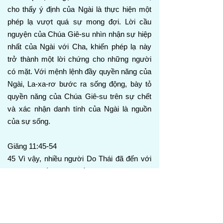
cho thấy ý định của Ngài là thực hiện một
phép lạ vượt quá sự mong đợi. Lời cầu
nguyện của Chúa Giê-su nhìn nhận sự hiệp
nhất của Ngài với Cha, khiến phép lạ này
trở thành một lời chứng cho những người
có mặt. Với mệnh lệnh đầy quyền năng của
Ngài, La-xa-rơ bước ra sống động, bày tỏ
quyền năng của Chúa Giê-su trên sự chết
và xác nhận danh tính của Ngài là nguồn
của sự sống.
Giăng 11:45-54
45 Vì vậy, nhiều người Do Thái đã đến với
Ma-ri và thấy những điều Chúa Giê-su làm
thì tin Ngài.
46 Nhưng một số người trong họ đi đến với
người Pha-ri-si và thuật lại những việc Chúa
Giê-su đã làm.