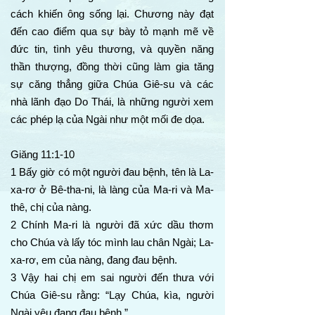
cách khiến ông sống lại. Chương này đạt
đến cao điểm qua sự bày tỏ mạnh mẽ về
đức tin, tình yêu thương, và quyền năng
thần thượng, đồng thời cũng làm gia tăng
sự căng thẳng giữa Chúa Giê-su và các
nhà lãnh đạo Do Thái, là những người xem
các phép lạ của Ngài như một mối đe dọa.
Giăng 11:1-10
1 Bấy giờ có một người đau bệnh, tên là La-
xa-rơ ở Bê-tha-ni, là làng của Ma-ri và Ma-
thê, chị của nàng.
2 Chính Ma-ri là người đã xức dầu thơm
cho Chúa và lấy tóc mình lau chân Ngài; La-
xa-rơ, em của nàng, đang đau bệnh.
3 Vậy hai chị em sai người đến thưa với
Chúa Giê-su rằng: “Lạy Chúa, kìa, người
Ngài yêu đang đau bệnh.”