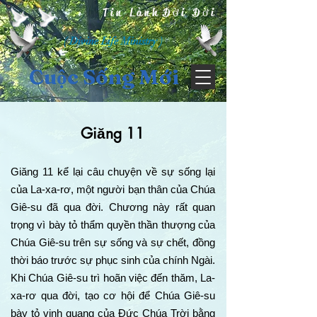
Tin Lành Đời Đời
( Divine Life Ministry )
Cuộc Sống Mới
Giăng 11
Giăng 11 kể lại câu chuyện về sự sống lại
của La-xa-rơ, một người bạn thân của Chúa
Giê-su đã qua đời. Chương này rất quan
trọng vì bày tỏ thẩm quyền thần thượng của
Chúa Giê-su trên sự sống và sự chết, đồng
thời báo trước sự phục sinh của chính Ngài.
Khi Chúa Giê-su trì hoãn việc đến thăm, La-
xa-rơ qua đời, tạo cơ hội để Chúa Giê-su
bày tỏ vinh quang của Đức Chúa Trời bằng