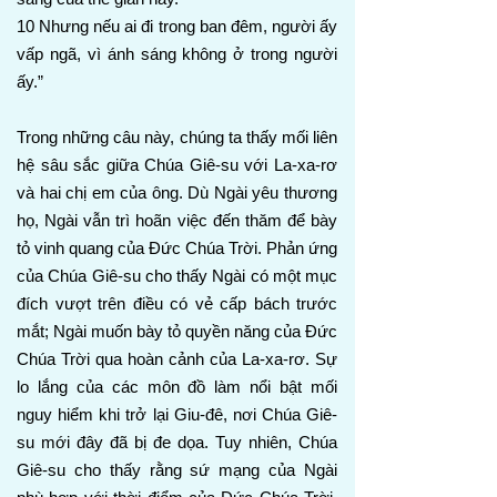
10 Nhưng nếu ai đi trong ban đêm, người ấy
vấp ngã, vì ánh sáng không ở trong người
ấy.”
Trong những câu này, chúng ta thấy mối liên
hệ sâu sắc giữa Chúa Giê-su với La-xa-rơ
và hai chị em của ông. Dù Ngài yêu thương
họ, Ngài vẫn trì hoãn việc đến thăm để bày
tỏ vinh quang của Đức Chúa Trời. Phản ứng
của Chúa Giê-su cho thấy Ngài có một mục
đích vượt trên điều có vẻ cấp bách trước
mắt; Ngài muốn bày tỏ quyền năng của Đức
Chúa Trời qua hoàn cảnh của La-xa-rơ. Sự
lo lắng của các môn đồ làm nổi bật mối
nguy hiểm khi trở lại Giu-đê, nơi Chúa Giê-
su mới đây đã bị đe dọa. Tuy nhiên, Chúa
Giê-su cho thấy rằng sứ mạng của Ngài