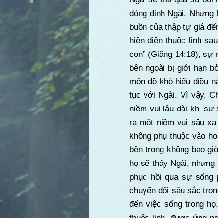
đóng đinh Ngài. Nhưng N
buồn của thập tự giá đế
hiện diện thuộc linh sa
con” (Giăng 14:18), sự 
bên ngoài bị giới hạn b
môn đồ khó hiểu điều nà
tục với Ngài. Vì vậy, 
niềm vui lâu dài khi sự
ra một niềm vui sâu xa
không phụ thuộc vào ho
bên trong không bao giờ
họ sẽ thấy Ngài, nhưng
phục hồi qua sự sống 
chuyển đổi sâu sắc tron
đến việc sống trong h
thuộc linh, được ứng n