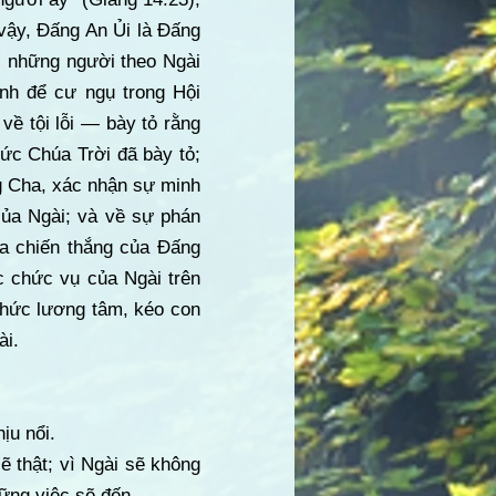
 vậy, Đấng An Ủi là Đấng
ới những người theo Ngài
nh để cư ngụ trong Hội
về tội lỗi — bày tỏ rằng
Đức Chúa Trời đã bày tỏ;
g Cha, xác nhận sự minh
của Ngài; và về sự phán
ua chiến thắng của Đấng
ục chức vụ của Ngài trên
thức lương tâm, kéo con
ài.
ịu nổi.
ẽ thật; vì Ngài sẽ không
hững việc sẽ đến.