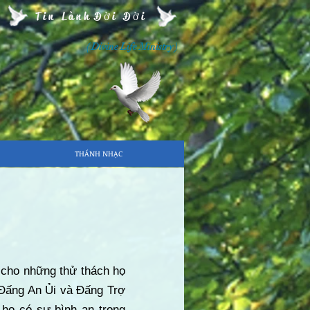
Tin Lành Đời Đời
( Divine Life Ministry )
THÁNH NHẠC
ọ cho những thử thách họ
à Đấng An Ủi và Đấng Trợ
 họ có sự bình an trong