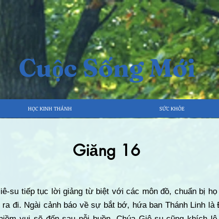
Cuộc Sống Mới
HỌC KINH THÁNH
SỨC KHỎE
Giăng 16
ê-su tiếp tục lời giảng từ biệt với các môn đồ, chuẩn bị h
i ra đi. Ngài cảnh báo về sự bắt bớ, hứa ban Thánh Linh l
 niềm vui sẽ đến sau nỗi buồn. Chúa Giê-su cũng khích lệ