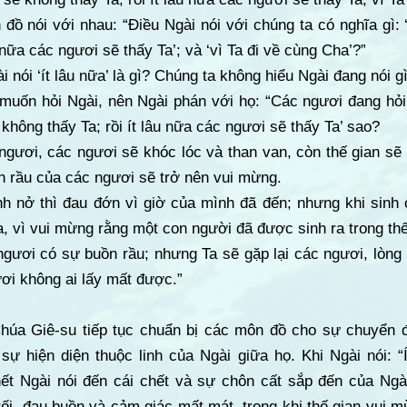
đồ nói với nhau: “Điều Ngài nói với chúng ta có nghĩa gì: 
u nữa các ngươi sẽ thấy Ta’; và ‘vì Ta đi về cùng Cha’?”
i nói ‘ít lâu nữa’ là gì? Chúng ta không hiểu Ngài đang nói gì
muốn hỏi Ngài, nên Ngài phán với họ: “Các ngươi đang hỏi 
 không thấy Ta; rồi ít lâu nữa các ngươi sẽ thấy Ta’ sao?
 ngươi, các ngươi sẽ khóc lóc và than van, còn thế gian s
n rầu của các ngươi sẽ trở nên vui mừng.
nh nở thì đau đớn vì giờ của mình đã đến; nhưng khi sinh 
 vì vui mừng rằng một con người đã được sinh ra trong thế
ngươi có sự buồn rầu; nhưng Ta sẽ gặp lại các ngươi, lòng
ơi không ai lấy mất được.”
húa Giê-su tiếp tục chuẩn bị các môn đồ cho sự chuyển 
sự hiện diện thuộc linh của Ngài giữa họ. Khi Ngài nói: “
hết Ngài nói đến cái chết và sự chôn cất sắp đến của Ngà
 rối, đau buồn và cảm giác mất mát, trong khi thế gian vui 