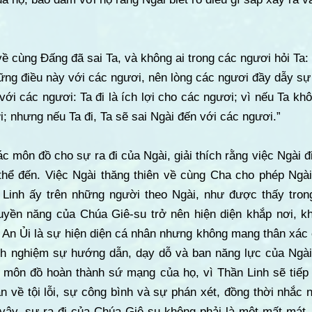
ề cùng Đấng đã sai Ta, và không ai trong các ngươi hỏi Ta: 
ững điều này với các ngươi, nên lòng các ngươi đầy dẫy sự
 với các ngươi: Ta đi là ích lợi cho các ngươi; vì nếu Ta k
; nhưng nếu Ta đi, Ta sẽ sai Ngài đến với các ngươi.”
 môn đồ cho sự ra đi của Ngài, giải thích rằng việc Ngài đi
 thể đến. Việc Ngài thăng thiên về cùng Cha cho phép Ngà
h Linh ấy trên những người theo Ngài, như được thấy tr
quyền năng của Chúa Giê-su trở nên hiện diện khắp nơi, kh
g An Ủi là sự hiện diện cá nhân nhưng không mang thân xác
inh nghiệm sự hướng dẫn, dạy dỗ và ban năng lực của Ngài
ác môn đồ hoàn thành sứ mạng của họ, vì Thần Linh sẽ tiếp
ian về tội lỗi, sự công bình và sự phán xét, đồng thời nhắ
ì vậy, sự ra đi của Chúa Giê-su không phải là một mất mát