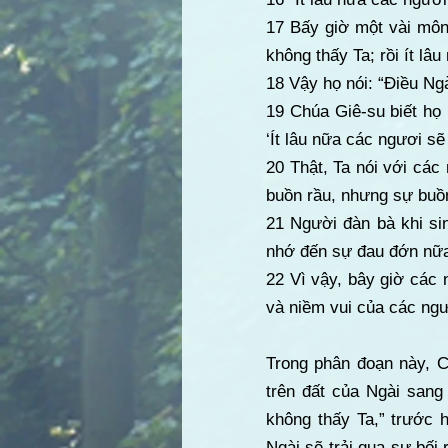
17 Bấy giờ một vài môn 
không thấy Ta; rồi ít lâ
18 Vậy họ nói: “Điều Ngà
19 Chúa Giê-su biết họ 
‘Ít lâu nữa các ngươi sẽ
20 Thật, Ta nói với các
buồn rầu, nhưng sự buồ
21 Người đàn bà khi si
nhớ đến sự đau đớn nữa,
22 Vì vậy, bây giờ các 
và niềm vui của các ngư
Trong phân đoạn này, C
trên đất của Ngài sang 
không thấy Ta,” trước 
Ngài sẽ trải qua sự bối