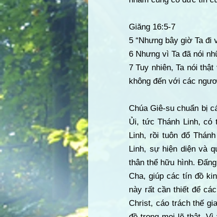
Giăng 16:5-7
5 “Nhưng bây giờ Ta đi v
6 Nhưng vì Ta đã nói nh
7 Tuy nhiên, Ta nói thật
không đến với các ngươi
Chúa Giê-su chuẩn bị các
Ủi, tức Thánh Linh, có
Linh, rồi tuôn đổ Thán
Linh, sự hiện diện và 
thân thể hữu hình. Đấn
Cha, giúp các tín đồ k
này rất cần thiết để c
Christ, cáo trách thế g
đồ trong mọi lẽ thật. V