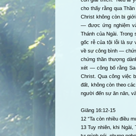
cho thấy rằng qua Thần 
Christ không còn bị giớ
— được ứng nghiệm vào
Thánh của Ngài. Trong sự
gốc rễ của tội lỗi là sự
về sự công bình — chứn
chứng thần thượng dành
xét — công bố rằng Sa-t
Christ. Qua công việc b
đất, không còn theo cá
người đến sự ăn năn, và
Giăng 16:12-15
12 “Ta còn nhiều điều m
13 Tuy nhiên, khi Ngài, 
tự mình nói, nhưng nghe