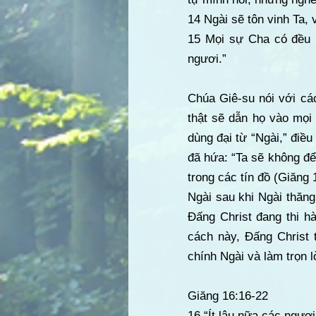
14 Ngài sẽ tôn vinh Ta, 
15 Mọi sự Cha có đều l
ngươi.”
Chúa Giê-su nói với cá
thật sẽ dẫn họ vào mọi 
dùng đại từ “Ngài,” điều
đã hứa: “Ta sẽ không để
trong các tín đồ (Giăng 
Ngài sau khi Ngài thăng
Đấng Christ đang thi 
cách này, Đấng Christ 
chính Ngài và làm trọn l
Giăng 16:16-22
16 “Ít lâu nữa các ngươi