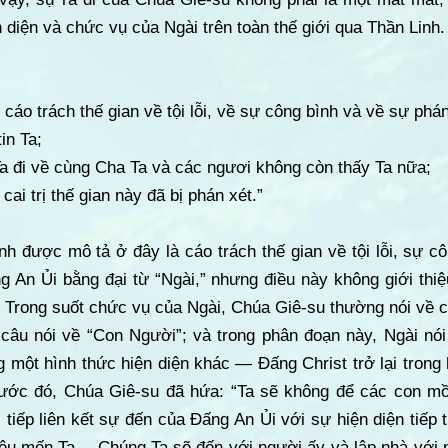
 diện và chức vụ của Ngài trên toàn thế giới qua Thần Linh.
 cáo trách thế gian về tội lỗi, về sự công bình và về sự phán
tin Ta;
Ta đi về cùng Cha Ta và các ngươi không còn thấy Ta nữa;
cai trị thế gian này đã bị phán xét.”
h được mô tả ở đây là cáo trách thế gian về tội lỗi, sự c
 An Ủi bằng đại từ “Ngài,” nhưng điều này không giới thiệ
. Trong suốt chức vụ của Ngài, Chúa Giê-su thường nói về 
câu nói về “Con Người”; và trong phân đoạn này, Ngài nói 
ng một hình thức hiện diện khác — Đấng Christ trở lại trong
Trước đó, Chúa Giê-su đã hứa: “Ta sẽ không để các con mồ
 tiếp liên kết sự đến của Đấng An Ủi với sự hiện diện tiếp 
 yêu mến Ta… Chúng Ta sẽ đến với người ấy và lập nhà với 