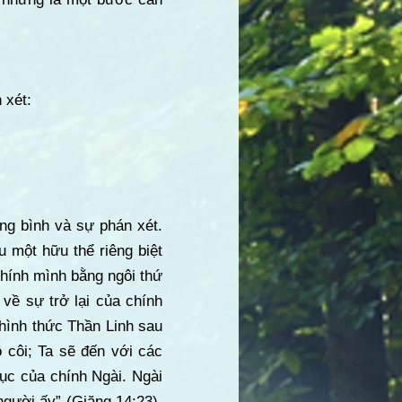
 xét:
ông bình và sự phán xét.
u một hữu thể riêng biệt
chính mình bằng ngôi thứ
về sự trở lại của chính
 hình thức Thần Linh sau
 côi; Ta sẽ đến với các
tục của chính Ngài. Ngài
người ấy” (Giăng 14:23),