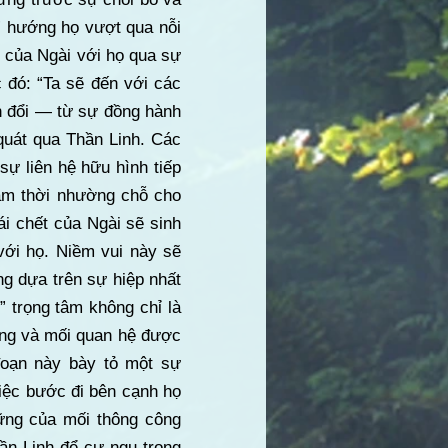
,” hướng họ vượt qua nỗi
i của Ngài với họ qua sự
 đó: “Ta sẽ đến với các
ến đổi — từ sự đồng hành
quát qua Thần Linh. Các
ự liên hệ hữu hình tiếp
tạm thời nhường chỗ cho
ái chết của Ngài sẽ sinh
với họ. Niềm vui này sẽ
g dựa trên sự hiệp nhất
” trọng tâm không chỉ là
ộng và mối quan hệ được
đoạn này bày tỏ một sự
việc bước đi bên cạnh họ
ững của mối thông công
ần Linh để cư ngụ trong