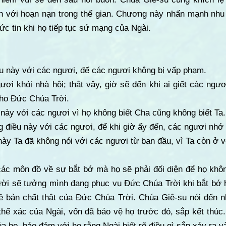
iện với hoạn nạn trong thế gian. Chương này nhấn mạnh nh
c tin khi họ tiếp tục sứ mạng của Ngài.
u này với các ngươi, để các ngươi không bị vấp phạm.
ươi khỏi nhà hội; thật vậy, giờ sẽ đến khi ai giết các ng
ho Đức Chúa Trời.
này với các ngươi vì họ không biết Cha cũng không biết Ta.
 điều này với các ngươi, để khi giờ ấy đến, các ngươi nhớ 
ày Ta đã không nói với các ngươi từ ban đầu, vì Ta còn ở v
ác môn đồ về sự bắt bớ mà họ sẽ phải đối diện để họ không
ười sẽ tưởng mình đang phục vụ Đức Chúa Trời khi bắt bớ h
về bản chất thật của Đức Chúa Trời. Chúa Giê-su nói đến 
 thể xác của Ngài, vốn đã bảo vệ họ trước đó, sắp kết thúc
a họ, bảo đảm với họ rằng Ngài biết rõ điều gì sắp xảy ra 