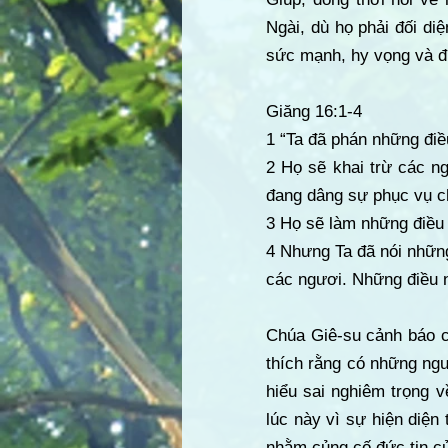
Ngài, dù họ phải đối d
sức mạnh, hy vọng và đứ
Giăng 16:1-4
1 “Ta đã phán những điề
2 Họ sẽ khai trừ các ng
đang dâng sự phục vụ c
3 Họ sẽ làm những điều 
4 Nhưng Ta đã nói những
các ngươi. Những điều n
Chúa Giê-su cảnh báo c
thích rằng có những ng
hiểu sai nghiêm trọng 
lúc này vì sự hiện diện
nhằm củng cố đức tin củ