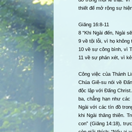
thiết để mở rộng sự hiện
Giăng 16:8-11
8 “Khi Ngài đến, Ngài sẽ
9 về tội lỗi, vì họ không 
10 về sự công bình, vì 
11 về sự phán xét, vì kẻ 
Công việc của Thánh Lin
Chúa Giê-su nói về Đấng
độc lập với Đấng Christ
ba, chẳng hạn như các 
Ngài với các tín đồ tro
khi Ngài thăng thiên. 
con” (Giăng 14:18), trực
còn giải thích: “Nếu ai