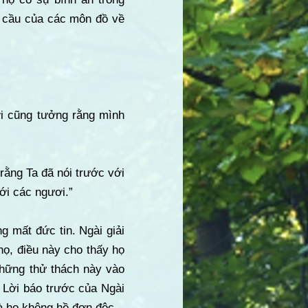
u cầu của các môn đồ về
ươi cũng tưởng rằng mình
rằng Ta đã nói trước với
ới các ngươi.”
 mất đức tin. Ngài giải
ọ, điều này cho thấy họ
những thử thách này vào
. Lời báo trước của Ngài
và họ không hề đơn độc.