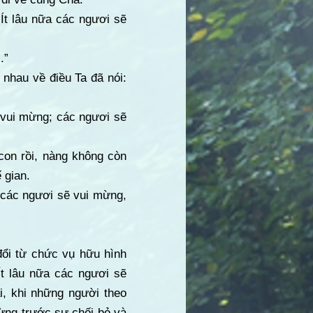
‘Ít lâu nữa các ngươi sẽ
.”
nhau về điều Ta đã nói:
ẽ vui mừng; các ngươi sẽ
con rồi, nàng không còn
 gian.
 các ngươi sẽ vui mừng,
đổi từ chức vụ hữu hình
Ít lâu nữa các ngươi sẽ
i, khi những người theo
mừng trước sự chối bỏ và