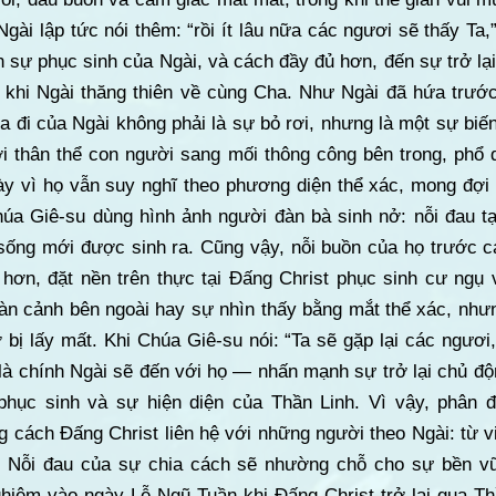
gài lập tức nói thêm: “rồi ít lâu nữa các ngươi sẽ thấy Ta
n sự phục sinh của Ngài, và cách đầy đủ hơn, đến sự trở lạ
u khi Ngài thăng thiên về cùng Cha. Như Ngài đã hứa trước
ra đi của Ngài không phải là sự bỏ rơi, nhưng là một sự bi
ởi thân thể con người sang mối thông công bên trong, phổ 
y vì họ vẫn suy nghĩ theo phương diện thể xác, mong đợi s
Chúa Giê-su dùng hình ảnh người đàn bà sinh nở: nỗi đau 
 sống mới được sinh ra. Cũng vậy, nỗi buồn của họ trước c
 hơn, đặt nền trên thực tại Đấng Christ phục sinh cư ngụ 
àn cảnh bên ngoài hay sự nhìn thấy bằng mắt thể xác, nhưn
 bị lấy mất. Khi Chúa Giê-su nói: “Ta sẽ gặp lại các ngươi,
 là chính Ngài sẽ đến với họ — nhấn mạnh sự trở lại chủ đ
phục sinh và sự hiện diện của Thần Linh. Vì vậy, phân 
g cách Đấng Christ liên hệ với những người theo Ngài: từ 
ọ. Nỗi đau của sự chia cách sẽ nhường chỗ cho sự bền v
ghiệm vào ngày Lễ Ngũ Tuần khi Đấng Christ trở lại qua Th