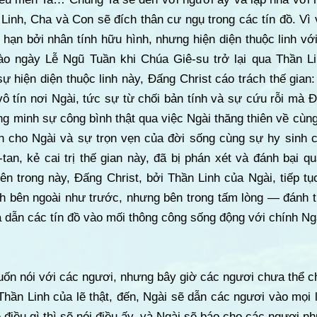
Linh, Cha và Con sẽ đích thân cư ngụ trong các tín đồ. Vì
i hạn bởi nhân tính hữu hình, nhưng hiện diện thuộc linh v
 ngày Lễ Ngũ Tuần khi Chúa Giê-su trở lại qua Thần Li
 hiện diện thuộc linh này, Đấng Christ cáo trách thế gian: 
 vô tín nơi Ngài, tức sự từ chối bản tính và sự cứu rỗi mà 
g minh sự công bình thật qua việc Ngài thăng thiên về cùn
 cho Ngài và sự trọn vẹn của đời sống cùng sự hy sinh 
an, kẻ cai trị thế gian này, đã bị phán xét và đánh bại q
ên trong này, Đấng Christ, bởi Thần Linh của Ngài, tiếp t
ch bên ngoài như trước, nhưng bên trong tấm lòng — đánh 
 dẫn các tín đồ vào mối thông công sống động với chính Ng
uốn nói với các ngươi, nhưng bây giờ các ngươi chưa thể ch
Thần Linh của lẽ thật, đến, Ngài sẽ dẫn các ngươi vào mọi l
 điều gì thì sẽ nói điều ấy, và Ngài sẽ báo cho các ngươi n