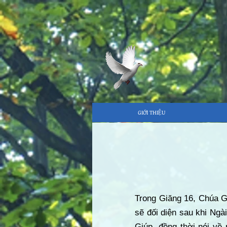
GIỚI THIỆU
Trong Giăng 16, Chúa Gi
sẽ đối diện sau khi Ngà
Giúp, đồng thời nói về