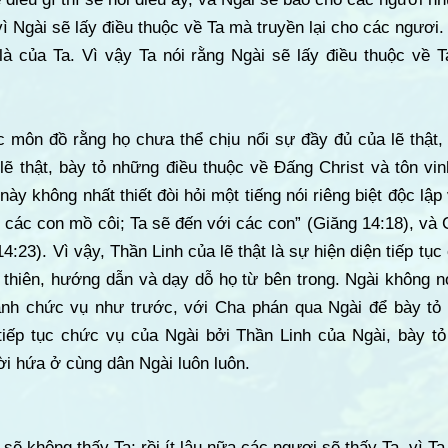
vì Ngài sẽ lấy điều thuộc về Ta mà truyền lại cho các ngươi.
à của Ta. Vì vậy Ta nói rằng Ngài sẽ lấy điều thuộc về T
c môn đồ rằng họ chưa thể chịu nổi sự đầy đủ của lẽ thật,
lẽ thật, bày tỏ những điều thuộc về Đấng Christ và tôn vi
 này không nhất thiết đòi hỏi một tiếng nói riêng biệt độc lập
 các con mồ côi; Ta sẽ đến với các con” (Giăng 14:18), và
14:23). Vì vậy, Thần Linh của lẽ thật là sự hiện diện tiếp tụ
 thiên, hướng dẫn và dạy dỗ họ từ bên trong. Ngài không nó
hành chức vụ như trước, với Cha phán qua Ngài để bày tỏ
tiếp tục chức vụ của Ngài bởi Thần Linh của Ngài, bày tỏ 
ời hứa ở cùng dân Ngài luôn luôn.
 sẽ không thấy Ta; rồi ít lâu nữa các ngươi sẽ thấy Ta, vì Ta