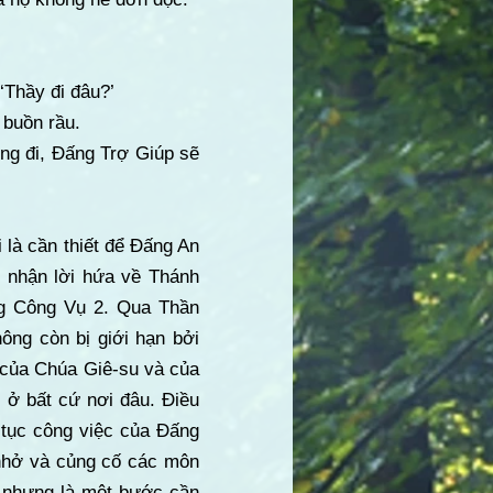
‘Thầy đi đâu?’
 buồn rầu.
hông đi, Đấng Trợ Giúp sẽ
 là cần thiết để Đấng An
i nhận lời hứa về Thánh
ong Công Vụ 2. Qua Thần
ông còn bị giới hạn bởi
 của Chúa Giê-su và của
 ở bất cứ nơi đâu. Điều
 tục công việc của Đấng
c nhở và củng cố các môn
, nhưng là một bước cần