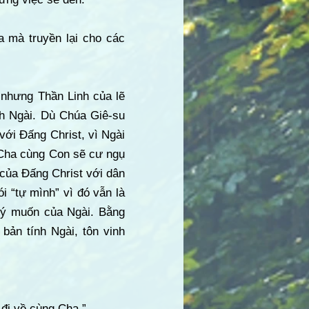
a mà truyền lại cho các
 nhưng Thần Linh của lẽ
nh Ngài. Dù Chúa Giê-su
 với Đấng Christ, vì Ngài
 Cha cùng Con sẽ cư ngụ
c của Đấng Christ với dân
i “tự mình” vì đó vẫn là
 ý muốn của Ngài. Bằng
bản tính Ngài, tôn vinh
 đi về cùng Cha.”