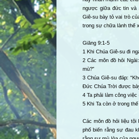
ngược giữa đức tin và
Giê-su bày tỏ vai trò củ
trong sự chữa lành thể x
Giăng 9:1-5
1 Khi Chúa Giê-su đi ng
2 Các môn đồ hỏi Ngài:
mù?”
3 Chúa Giê-su đáp: “Kh
Đức Chúa Trời được bày
4 Ta phải làm công việc
5 Khi Ta còn ở trong thế
Các môn đồ hỏi liệu tội
phổ biến rằng sự đau kh
rằng sự mù lòa của ngư