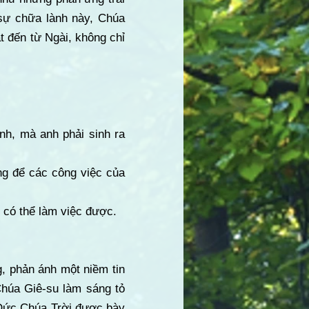
sự chữa lành này, Chúa
ật đến từ Ngài, không chỉ
nh, mà anh phải sinh ra
ng để các công việc của
 có thể làm việc được.
g, phản ánh một niềm tin
 Chúa Giê-su làm sáng tỏ
 Đức Chúa Trời được bày