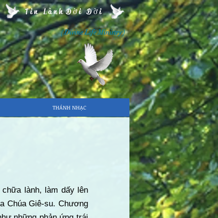
Tin Lành Đời Đời
( Divine Life Ministry )
THÁNH NHẠC
 chữa lành, làm dấy lên
của Chúa Giê-su. Chương
như những phản ứng trái