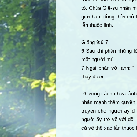
tỏ. Chúa Giê-su nhấn mạ
giới hạn, đồng thời mô 
lẫn thuộc linh.
Giăng 9:6-7
6 Sau khi phán những lờ
mắt người mù.
7 Ngài phán với anh: “H
thấy được.
Phương cách chữa lành 
nhấn mạnh thẩm quyền c
truyền cho người ấy đi
người ấy trở về với đôi
cả về thể xác lẫn thuộc l