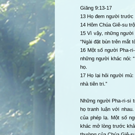
Giăng 9:13-17
13 Họ đem người trước k
14 Hôm Chúa Giê-su trộ
15 Vì vậy, những người 
“Ngài đặt bùn trên mắt tôi
16 Một số người Pha-ri
những người khác nói: “
họ.
17 Họ lại hỏi người mù:
nhà tiên tri.”
Những người Pha-ri-si t
họ tranh luận với nhau.
của phép lạ. Một số ng
khác mở lòng trước khả
thường của Chúa Giê-su, 