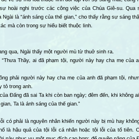
 sự hoài nghi trước các công việc của Chúa Giê-su. Qua 
a Ngài là “ánh sáng của thế gian,” cho thấy rằng sự sáng th
ác mà còn trong sự hiểu biết thuộc linh.
ang qua, Ngài thấy một người mù từ thuở sinh ra.
 “Thưa Thầy, ai đã phạm tội, người này hay cha mẹ của a
ông phải người này hay cha mẹ của anh đã phạm tội, như
 tỏ trong anh.
 của Đấng đã sai Ta khi còn ban ngày; đêm đến, khi không ai
 gian, Ta là ánh sáng của thế gian.”
 lỗi có phải là nguyên nhân khiến người này bị mù hay khôn
ổ là hậu quả của tội lỗi cá nhân hoặc tội lỗi của tổ tiên.
ời này phục vụ một mục đích cao hơn: để quyền năng của