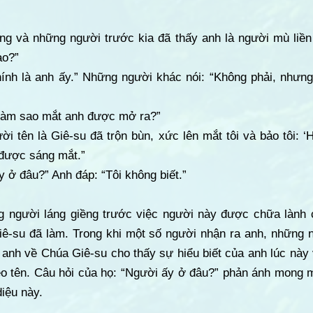
ng và những người trước kia đã thấy anh là người mù liền 
ao?”
ính là anh ấy.” Những người khác nói: “Không phải, nhưng 
 “Làm sao mắt anh được mở ra?”
ời tên là Giê-su đã trộn bùn, xức lên mắt tôi và bảo tôi: ‘
i được sáng mắt.”
y ở đâu?” Anh đáp: “Tôi không biết.”
g người láng giềng trước việc người này được chữa lành 
ê-su đã làm. Trong khi một số người nhận ra anh, những ng
anh về Chúa Giê-su cho thấy sự hiểu biết của anh lúc này 
heo tên. Câu hỏi của họ: “Người ấy ở đâu?” phản ánh mong 
diệu này.