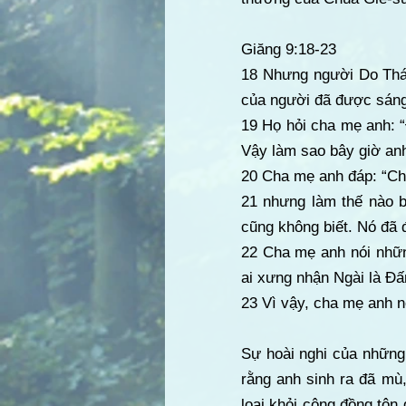
Giăng 9:18-23
18 Nhưng người Do Thái
của người đã được sáng
19 Họ hỏi cha mẹ anh: “
Vậy làm sao bây giờ an
20 Cha mẹ anh đáp: “Chún
21 nhưng làm thế nào b
cũng không biết. Nó đã đ
22 Cha mẹ anh nói nhữn
ai xưng nhận Ngài là Đấn
23 Vì vậy, cha mẹ anh nó
Sự hoài nghi của những
rằng anh sinh ra đã mù, 
loại khỏi cộng đồng tôn 