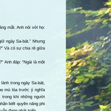
áng mắt. Anh nói với họ:
giữ ngày Sa-bát.” Nhưng
?” Và có sự chia rẽ giữa
?” Anh đáp: “Ngài là một
 lành trong ngày Sa-bát,
họ mù lòa trước ý nghĩa
, trong khi những người
hận biết quyền năng phi
vẫn đang phát triển.