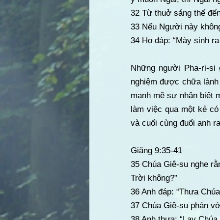
32 Từ thuở sáng thế đến
33 Nếu Người này không
34 Họ đáp: “Mày sinh ra 
Những người Pha-ri-si
nghiệm được chữa lành c
mạnh mẽ sự nhận biết 
làm việc qua một kẻ có
và cuối cùng đuổi anh ra
Giăng 9:35-41
35 Chúa Giê-su nghe rằn
Trời không?”
36 Anh đáp: “Thưa Chúa, 
37 Chúa Giê-su phán với
38 Anh thưa: “Lạy Chúa, 