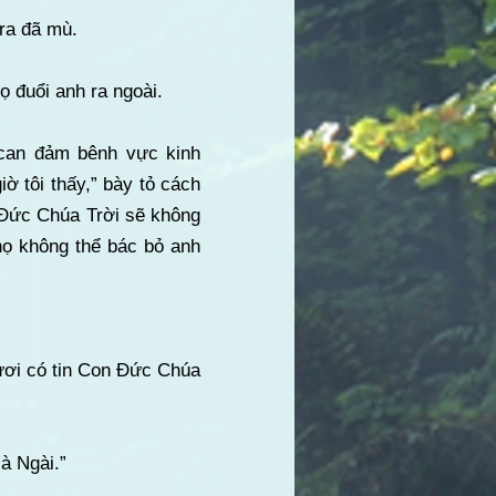
ra đã mù.
ọ đuổi anh ra ngoài.
 can đảm bênh vực kinh
ờ tôi thấy,” bày tỏ cách
Đức Chúa Trời sẽ không
họ không thể bác bỏ anh
gươi có tin Con Đức Chúa
à Ngài.”