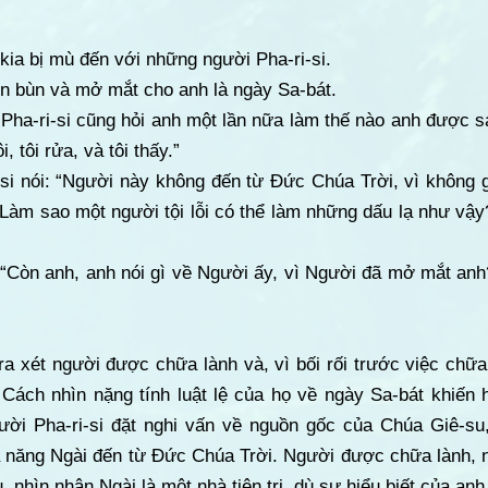
ia bị mù đến với những người Pha-ri-si.
n bùn và mở mắt cho anh là ngày Sa-bát.
Pha-ri-si cũng hỏi anh một lần nữa làm thế nào anh được s
, tôi rửa, và tôi thấy.”
-si nói: “Người này không đến từ Đức Chúa Trời, vì không 
Làm sao một người tội lỗi có thể làm những dấu lạ như vậy
 “Còn anh, anh nói gì về Người ấy, vì Người đã mở mắt anh
ra xét người được chữa lành và, vì bối rối trước việc chữa
 Cách nhìn nặng tính luật lệ của họ về ngày Sa-bát khiến 
ười Pha-ri-si đặt nghi vấn về nguồn gốc của Chúa Giê-su
 năng Ngài đến từ Đức Chúa Trời. Người được chữa lành, n
nhìn nhận Ngài là một nhà tiên tri, dù sự hiểu biết của anh 