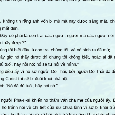
 không tin rằng anh vốn bị mù mà nay được sáng mắt, ch
 mắt đến.
Đây có phải là con trai các ngươi, người mà các ngươi nói
h thấy được?”
g tôi biết đây là con trai chúng tôi, và nó sinh ra đã mù;
ây giờ nó thấy được thì chúng tôi không biết, hoặc ai đã 
ủ tuổi, hãy hỏi nó; nó sẽ tự nói về mình.”
g điều ấy vì họ sợ người Do Thái, bởi người Do Thái đã đ
g Christ thì sẽ bị đuổi khỏi nhà hội.
i: “Nó đã đủ tuổi, hãy hỏi nó.”
 người Pha-ri-si khiến họ thẩm vấn cha mẹ của người ấy.
họ tránh nói về chi tiết của sự chữa lành vì sợ bị khai trừ
giáo cho thấy cái giá xã hội phải trả khi công khai nhìn nh