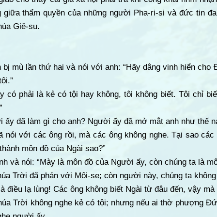
 giữa thẩm quyền của những người Pha-ri-si và đức tin đa
húa Giê-su.
 bị mù lần thứ hai và nói với anh: “Hãy dâng vinh hiển cho
ội.”
y có phải là kẻ có tội hay không, tôi không biết. Tôi chỉ biế
”
ời ấy đã làm gì cho anh? Người ấy đã mở mắt anh như thế n
 đã nói với các ông rồi, mà các ông không nghe. Tại sao cá
thành môn đồ của Ngài sao?”
nh và nói: “Mày là môn đồ của Người ấy, còn chúng ta là m
úa Trời đã phán với Môi-se; còn người này, chúng ta không 
là điều lạ lùng! Các ông không biết Ngài từ đâu đến, vậy mà
húa Trời không nghe kẻ có tội; nhưng nếu ai thờ phượng Đứ
ghe người ấy.