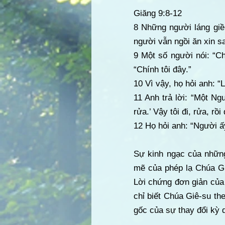
Giăng 9:8-12
8 Những người láng giề
người vẫn ngồi ăn xin s
9 Một số người nói: “Ch
“Chính tôi đây.”
10 Vì vậy, họ hỏi anh:
11 Anh trả lời: “Một Ngư
rửa.’ Vậy tôi đi, rửa, rồ
12 Họ hỏi anh: “Người ấ
Sự kinh ngạc của nhữn
mẽ của phép lạ Chúa Gi
Lời chứng đơn giản của 
chỉ biết Chúa Giê-su t
gốc của sự thay đổi kỳ 