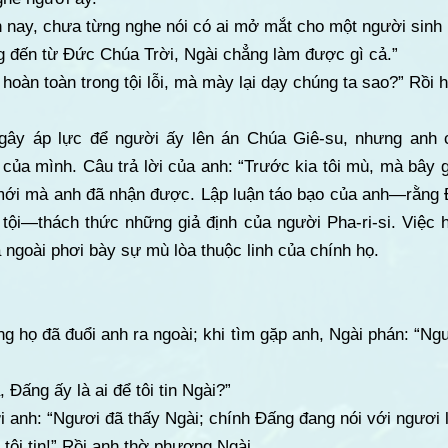
 nay, chưa từng nghe nói có ai mở mắt cho một người sinh 
 đến từ Đức Chúa Trời, Ngài chẳng làm được gì cả.”
hoàn toàn trong tội lỗi, mà mày lại dạy chúng ta sao?” Rồi h
 gây áp lực để người ấy lên án Chúa Giê-su, nhưng anh
ủa mình. Câu trả lời của anh: “Trước kia tôi mù, mà bây gi
mới mà anh đã nhận được. Lập luận táo bạo của anh—rằng 
 tội—thách thức những giả định của người Pha-ri-si. Việc 
 ngoài phơi bày sự mù lòa thuộc linh của chính họ.
g họ đã đuổi anh ra ngoài; khi tìm gặp anh, Ngài phán: “N
Đấng ấy là ai để tôi tin Ngài?”
 anh: “Ngươi đã thấy Ngài; chính Đấng đang nói với ngươi l
tôi tin!” Rồi anh thờ phượng Ngài.