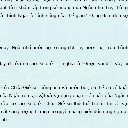
nh tính khẩn cấp trong sứ mạng của Ngài, cho thấy thời gi
tả chính Ngài là “ánh sáng của thế gian,” Đấng đem đến sự
i ấy, Ngài nhổ nước bọt xuống đất, lấy nước bọt trộn thành
ãy đi rửa nơi ao Si-lô-ê” — nghĩa là “Được sai đi.” Vậy anh
của Chúa Giê-su, dùng bùn và nước bọt, có thể có vẻ khá
ủa Ngài trên tạo vật và sự đụng chạm cá nhân của Ngài tr
 rửa nơi ao Si-lô-ê, Chúa Giê-su thử thách đức tin và sự
 mắt sáng tượng trưng cho quyền năng biến đổi trong sự ca
inh.