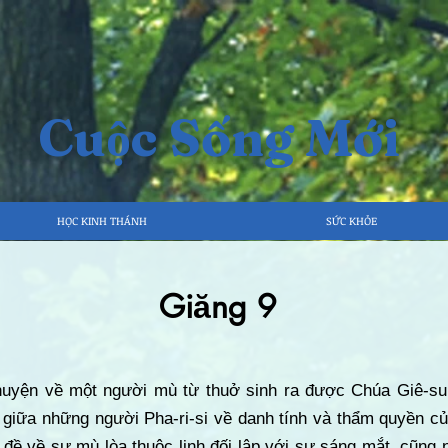
Cuộc Sống Mới
HỌC KINH THÁNH
SỨC KHỎE
Giăng 9
chuyện về một người mù từ thuở sinh ra được Chúa Giê-su
n giữa những người Pha-ri-si về danh tính và thẩm quyền 
đề về sự mù lòa thuộc linh đối lập với sự sáng mắt, cũng 