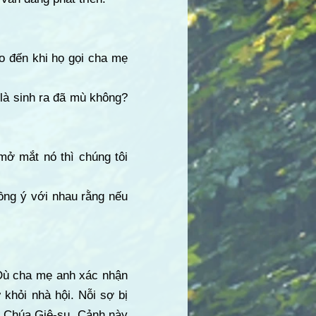
o đến khi họ gọi cha mẹ
 là sinh ra đã mù không?
mở mắt nó thì chúng tôi
ồng ý với nhau rằng nếu
 Dù cha mẹ anh xác nhận
 khỏi nhà hội. Nỗi sợ bị
ận Chúa Giê-su. Cảnh này