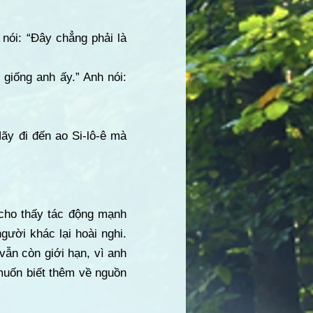
nói: “Đây chẳng phải là
giống anh ấy.” Anh nói:
Hãy đi đến ao Si-lô-ê mà
cho thấy tác động mạnh
ười khác lại hoài nghi.
vẫn còn giới hạn, vì anh
muốn biết thêm về nguồn