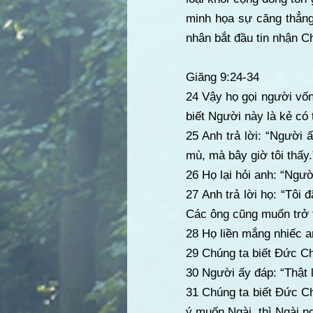
minh họa sự căng thẳng
nhân bắt đầu tin nhận C
Giăng 9:24-34
24 Vậy họ gọi người vốn
biết Người này là kẻ có t
25 Anh trả lời: “Người ấ
mù, mà bây giờ tôi thấy.
26 Họ lại hỏi anh: “Ngư
27 Anh trả lời họ: “Tôi
Các ông cũng muốn trở 
28 Họ liền mắng nhiếc a
29 Chúng ta biết Đức Ch
30 Người ấy đáp: “Thật 
31 Chúng ta biết Đức C
ý muốn Ngài, thì Ngài n