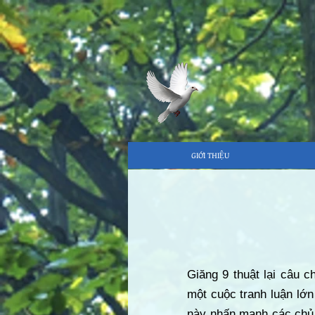
GIỚI THIỆU
Giăng 9 thuật lại câu 
một cuộc tranh luận lớ
này nhấn mạnh các chủ 