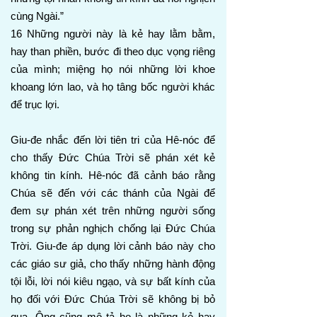
cùng Ngài.”
16 Những người này là kẻ hay lằm bằm,
hay than phiền, bước đi theo dục vọng riêng
của mình; miệng họ nói những lời khoe
khoang lớn lao, và họ tâng bốc người khác
để trục lợi.
Giu-đe nhắc đến lời tiên tri của Hê-nóc để
cho thấy Đức Chúa Trời sẽ phán xét kẻ
không tin kính. Hê-nóc đã cảnh báo rằng
Chúa sẽ đến với các thánh của Ngài để
đem sự phán xét trên những người sống
trong sự phản nghịch chống lại Đức Chúa
Trời. Giu-đe áp dụng lời cảnh báo này cho
các giáo sư giả, cho thấy những hành động
tội lỗi, lời nói kiêu ngạo, và sự bất kính của
họ đối với Đức Chúa Trời sẽ không bị bỏ
qua. Ông cũng mô tả họ là những kẻ hay