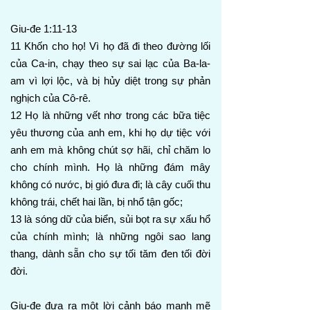
Giu-đe 1:11-13
11 Khốn cho họ! Vì họ đã đi theo đường lối
của Ca-in, chạy theo sự sai lạc của Ba-la-
am vì lợi lộc, và bị hủy diệt trong sự phản
nghịch của Cô-rê.
12 Họ là những vết nhơ trong các bữa tiệc
yêu thương của anh em, khi họ dự tiệc với
anh em mà không chút sợ hãi, chỉ chăm lo
cho chính mình. Họ là những đám mây
không có nước, bị gió đưa đi; là cây cuối thu
không trái, chết hai lần, bị nhổ tận gốc;
13 là sóng dữ của biển, sủi bọt ra sự xấu hổ
của chính mình; là những ngôi sao lang
thang, dành sẵn cho sự tối tăm đen tối đời
đời.
Giu-đe đưa ra một lời cảnh báo mạnh mẽ