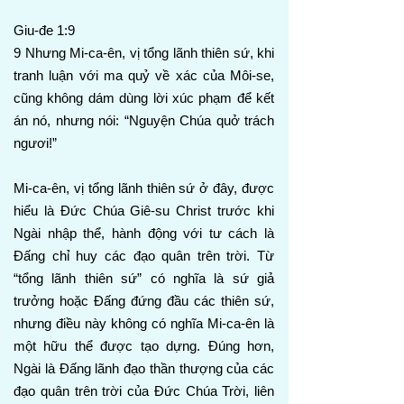
Giu-đe 1:9
9 Nhưng Mi-ca-ên, vị tổng lãnh thiên sứ, khi
tranh luận với ma quỷ về xác của Môi-se,
cũng không dám dùng lời xúc phạm để kết
án nó, nhưng nói: “Nguyện Chúa quở trách
ngươi!”
Mi-ca-ên, vị tổng lãnh thiên sứ ở đây, được
hiểu là Đức Chúa Giê-su Christ trước khi
Ngài nhập thể, hành động với tư cách là
Đấng chỉ huy các đạo quân trên trời. Từ
“tổng lãnh thiên sứ” có nghĩa là sứ giả
trưởng hoặc Đấng đứng đầu các thiên sứ,
nhưng điều này không có nghĩa Mi-ca-ên là
một hữu thể được tạo dựng. Đúng hơn,
Ngài là Đấng lãnh đạo thần thượng của các
đạo quân trên trời của Đức Chúa Trời, liên