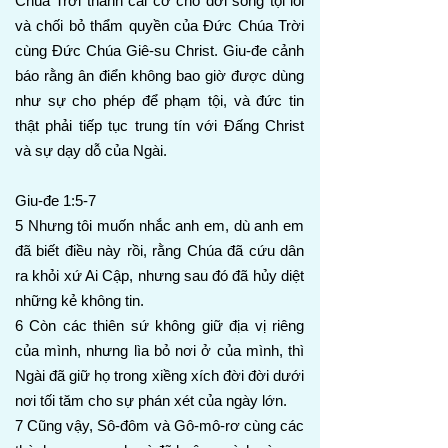
Chúa Trời thành cái cớ cho đời sống tội lỗi
và chối bỏ thẩm quyền của Đức Chúa Trời
cùng Đức Chúa Giê-su Christ. Giu-đe cảnh
báo rằng ân điển không bao giờ được dùng
như sự cho phép để phạm tội, và đức tin
thật phải tiếp tục trung tín với Đấng Christ
và sự dạy dỗ của Ngài.
Giu-đe 1:5-7
5 Nhưng tôi muốn nhắc anh em, dù anh em
đã biết điều này rồi, rằng Chúa đã cứu dân
ra khỏi xứ Ai Cập, nhưng sau đó đã hủy diệt
những kẻ không tin.
6 Còn các thiên sứ không giữ địa vị riêng
của mình, nhưng lìa bỏ nơi ở của mình, thì
Ngài đã giữ họ trong xiềng xích đời đời dưới
nơi tối tăm cho sự phán xét của ngày lớn.
7 Cũng vậy, Sô-đôm và Gô-mô-rơ cùng các