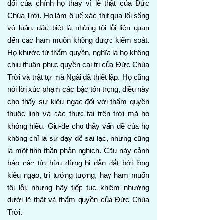
dối của chính họ thay vì lẽ thật của Đức
Chúa Trời. Họ làm ô uế xác thịt qua lối sống
vô luân, đặc biệt là những tội lỗi liên quan
đến các ham muốn không được kiểm soát.
Họ khước từ thẩm quyền, nghĩa là họ không
chịu thuận phục quyền cai trị của Đức Chúa
Trời và trật tự mà Ngài đã thiết lập. Họ cũng
nói lời xúc phạm các bậc tôn trọng, điều này
cho thấy sự kiêu ngạo đối với thẩm quyền
thuộc linh và các thực tại trên trời mà họ
không hiểu. Giu-đe cho thấy vấn đề của họ
không chỉ là sự dạy dỗ sai lạc, nhưng cũng
là một tinh thần phản nghịch. Câu này cảnh
báo các tín hữu đừng bị dẫn dắt bởi lòng
kiêu ngạo, trí tưởng tượng, hay ham muốn
tội lỗi, nhưng hãy tiếp tục khiêm nhường
dưới lẽ thật và thẩm quyền của Đức Chúa
Trời.