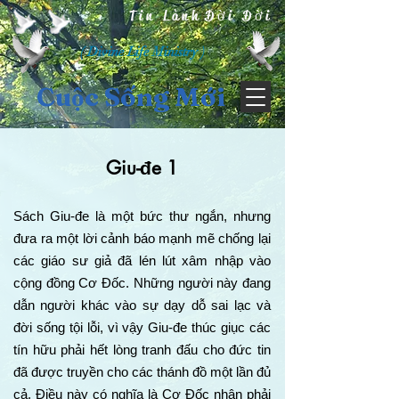
Tin Lành Đời Đời
( Divine Life Ministry )
Cuộc Sống Mới
Giu-đe 1
Sách Giu-đe là một bức thư ngắn, nhưng
đưa ra một lời cảnh báo mạnh mẽ chống lại
các giáo sư giả đã lén lút xâm nhập vào
cộng đồng Cơ Đốc. Những người này đang
dẫn người khác vào sự dạy dỗ sai lạc và
đời sống tội lỗi, vì vậy Giu-đe thúc giục các
tín hữu phải hết lòng tranh đấu cho đức tin
đã được truyền cho các thánh đồ một lần đủ
cả. Điều này có nghĩa là Cơ Đốc nhân phải