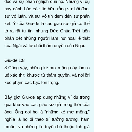
dục và sự phản nghịch của họ. Những ví dụ
này cảnh báo các tín hữu rằng sự bội đạo,
sự vô luân, và sự vô tín đem đến sự phán
xét. Ý của Giu-đe là các giáo sư giả có thể
tỏ ra rất tự tin, nhưng Đức Chúa Trời luôn
phán xét những người làm hư hoại lẽ thật
của Ngài và từ chối thẩm quyền của Ngài.
Giu-đe 1:8
8 Cũng vậy, những kẻ mơ mộng này làm ô
uế xác thịt, khước từ thẩm quyền, và nói lời
xúc phạm các bậc tôn trọng.
Bây giờ Giu-đe áp dụng những ví dụ trong
quá khứ vào các giáo sư giả trong thời của
ông. Ông gọi họ là “những kẻ mơ mộng,”
nghĩa là họ đi theo trí tưởng tượng, ham
muốn, và những lời tuyên bố thuộc linh giả