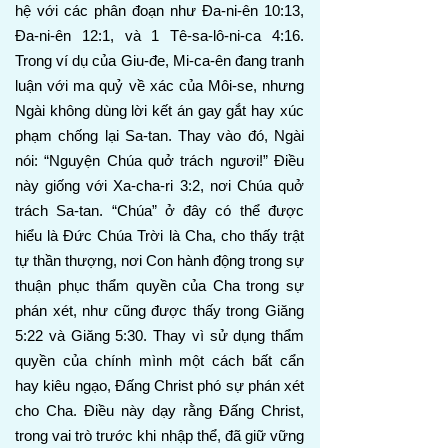
hệ với các phân đoạn như Đa-ni-ên 10:13,
Đa-ni-ên 12:1, và 1 Tê-sa-lô-ni-ca 4:16.
Trong ví dụ của Giu-đe, Mi-ca-ên đang tranh
luận với ma quỷ về xác của Môi-se, nhưng
Ngài không dùng lời kết án gay gắt hay xúc
phạm chống lại Sa-tan. Thay vào đó, Ngài
nói: “Nguyện Chúa quở trách ngươi!” Điều
này giống với Xa-cha-ri 3:2, nơi Chúa quở
trách Sa-tan. “Chúa” ở đây có thể được
hiểu là Đức Chúa Trời là Cha, cho thấy trật
tự thần thượng, nơi Con hành động trong sự
thuận phục thẩm quyền của Cha trong sự
phán xét, như cũng được thấy trong Giăng
5:22 và Giăng 5:30. Thay vì sử dụng thẩm
quyền của chính mình một cách bất cẩn
hay kiêu ngạo, Đấng Christ phó sự phán xét
cho Cha. Điều này dạy rằng Đấng Christ,
trong vai trò trước khi nhập thể, đã giữ vững