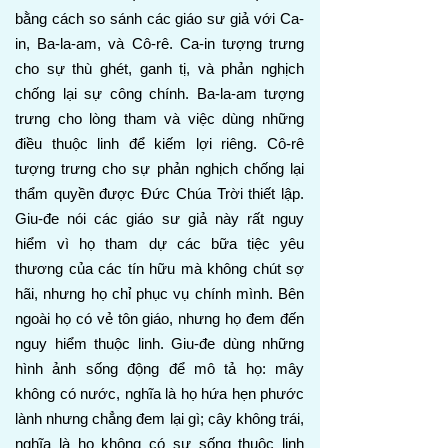
bằng cách so sánh các giáo sư giả với Ca-
in, Ba-la-am, và Cô-rê. Ca-in tượng trưng
cho sự thù ghét, ganh tị, và phản nghịch
chống lại sự công chính. Ba-la-am tượng
trưng cho lòng tham và việc dùng những
điều thuộc linh để kiếm lợi riêng. Cô-rê
tượng trưng cho sự phản nghịch chống lại
thẩm quyền được Đức Chúa Trời thiết lập.
Giu-đe nói các giáo sư giả này rất nguy
hiểm vì họ tham dự các bữa tiệc yêu
thương của các tín hữu mà không chút sợ
hãi, nhưng họ chỉ phục vụ chính mình. Bên
ngoài họ có vẻ tôn giáo, nhưng họ đem đến
nguy hiểm thuộc linh. Giu-đe dùng những
hình ảnh sống động để mô tả họ: mây
không có nước, nghĩa là họ hứa hẹn phước
lành nhưng chẳng đem lại gì; cây không trái,
nghĩa là họ không có sự sống thuộc linh