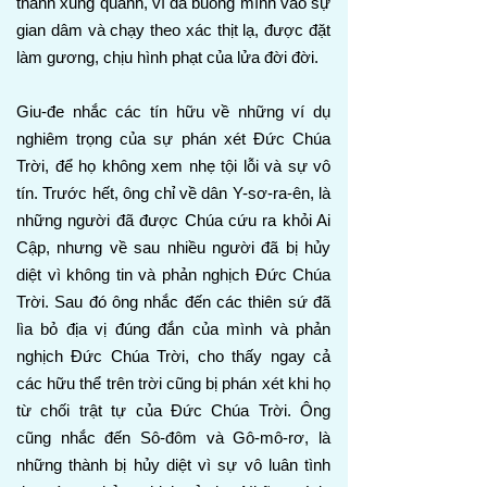
thành xung quanh, vì đã buông mình vào sự
gian dâm và chạy theo xác thịt lạ, được đặt
làm gương, chịu hình phạt của lửa đời đời.
Giu-đe nhắc các tín hữu về những ví dụ
nghiêm trọng của sự phán xét Đức Chúa
Trời, để họ không xem nhẹ tội lỗi và sự vô
tín. Trước hết, ông chỉ về dân Y-sơ-ra-ên, là
những người đã được Chúa cứu ra khỏi Ai
Cập, nhưng về sau nhiều người đã bị hủy
diệt vì không tin và phản nghịch Đức Chúa
Trời. Sau đó ông nhắc đến các thiên sứ đã
lìa bỏ địa vị đúng đắn của mình và phản
nghịch Đức Chúa Trời, cho thấy ngay cả
các hữu thể trên trời cũng bị phán xét khi họ
từ chối trật tự của Đức Chúa Trời. Ông
cũng nhắc đến Sô-đôm và Gô-mô-rơ, là
những thành bị hủy diệt vì sự vô luân tình