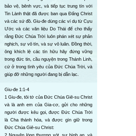
bảo vệ, bênh vực, và tiếp tục trung tín với
Tin Lành thật đã được ban qua Đấng Christ
và các sứ đồ. Giu-đe dùng các ví dụ từ Cựu
Ước và các văn liệu Do Thái để cho thấy
rằng Đức Chúa Trời luôn phán xét sự phản
nghịch, sự vô tín, và sự vô luân. Đồng thời,
ông khích lệ các tín hữu hãy đứng vững
trong đức tin, cầu nguyện trong Thánh Linh,
cứ ở trong tình yêu của Đức Chúa Trời, và
giúp đỡ những người đang bị dẫn lạc.
Giu-đe 1:1-4
1 Giu-đe, tôi tớ của Đức Chúa Giê-su Christ
và là anh em của Gia-cơ, gửi cho những
người được kêu gọi, được Đức Chúa Trời
là Cha thánh hóa, và được gìn giữ trong
Đức Chúa Giê-su Christ:
2 Nguyện lòng thương xót, sự bình an, và