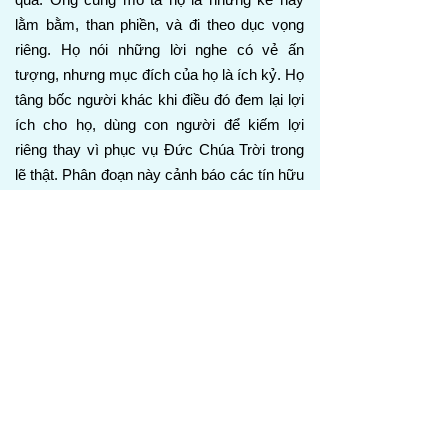
lằm bằm, than phiền, và đi theo dục vọng
riêng. Họ nói những lời nghe có vẻ ấn
tượng, nhưng mục đích của họ là ích kỷ. Họ
tâng bốc người khác khi điều đó đem lại lợi
ích cho họ, dùng con người để kiếm lợi
riêng thay vì phục vụ Đức Chúa Trời trong
lẽ thật. Phân đoạn này cảnh báo các tín hữu
đừng bị ấn tượng bởi những lời nói trơn tru
hay sự tự tin bên ngoài, vì Đức Chúa Trời
thấy tấm lòng và sẽ phán xét mọi sự không
tin kính.
Giu-đe 1:17-23
17 Nhưng anh em, hỡi những người yêu
dấu, hãy nhớ những lời đã được các sứ đồ
của Chúa chúng ta là Đức Chúa Giê-su
Christ nói trước: