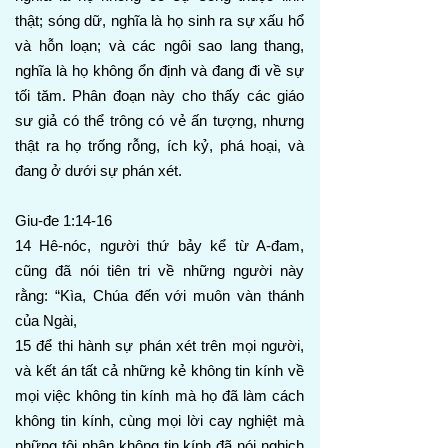
thật; sóng dữ, nghĩa là họ sinh ra sự xấu hổ
và hỗn loạn; và các ngôi sao lang thang,
nghĩa là họ không ổn định và đang đi về sự
tối tăm. Phân đoạn này cho thấy các giáo
sư giả có thể trông có vẻ ấn tượng, nhưng
thật ra họ trống rỗng, ích kỷ, phá hoại, và
đang ở dưới sự phán xét.
Giu-đe 1:14-16
14 Hê-nóc, người thứ bảy kể từ A-đam,
cũng đã nói tiên tri về những người này
rằng: “Kìa, Chúa đến với muôn vàn thánh
của Ngài,
15 để thi hành sự phán xét trên mọi người,
và kết án tất cả những kẻ không tin kính về
mọi việc không tin kính mà họ đã làm cách
không tin kính, cùng mọi lời cay nghiệt mà
những tội nhân không tin kính đã nói nghịch