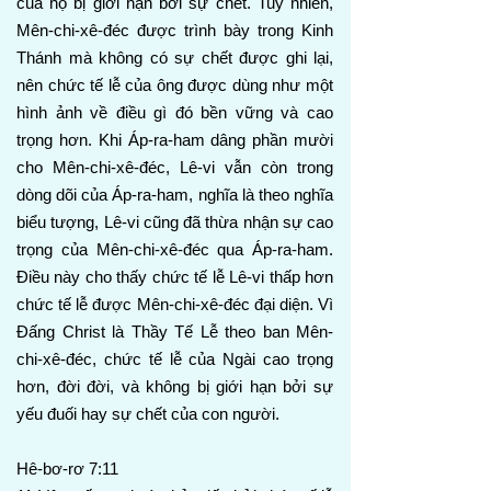
của họ bị giới hạn bởi sự chết. Tuy nhiên,
Mên-chi-xê-đéc được trình bày trong Kinh
Thánh mà không có sự chết được ghi lại,
nên chức tế lễ của ông được dùng như một
hình ảnh về điều gì đó bền vững và cao
trọng hơn. Khi Áp-ra-ham dâng phần mười
cho Mên-chi-xê-đéc, Lê-vi vẫn còn trong
dòng dõi của Áp-ra-ham, nghĩa là theo nghĩa
biểu tượng, Lê-vi cũng đã thừa nhận sự cao
trọng của Mên-chi-xê-đéc qua Áp-ra-ham.
Điều này cho thấy chức tế lễ Lê-vi thấp hơn
chức tế lễ được Mên-chi-xê-đéc đại diện. Vì
Đấng Christ là Thầy Tế Lễ theo ban Mên-
chi-xê-đéc, chức tế lễ của Ngài cao trọng
hơn, đời đời, và không bị giới hạn bởi sự
yếu đuối hay sự chết của con người.
Hê-bơ-rơ 7:11