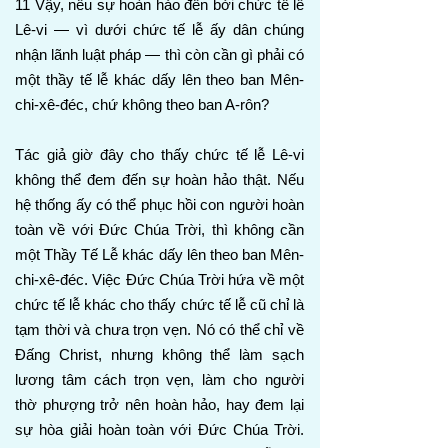
11 Vậy, nếu sự hoàn hảo đến bởi chức tế lễ
Lê-vi — vì dưới chức tế lễ ấy dân chúng
nhận lãnh luật pháp — thì còn cần gì phải có
một thầy tế lễ khác dấy lên theo ban Mên-
chi-xê-đéc, chứ không theo ban A-rôn?
Tác giả giờ đây cho thấy chức tế lễ Lê-vi
không thể đem đến sự hoàn hảo thật. Nếu
hệ thống ấy có thể phục hồi con người hoàn
toàn về với Đức Chúa Trời, thì không cần
một Thầy Tế Lễ khác dấy lên theo ban Mên-
chi-xê-đéc. Việc Đức Chúa Trời hứa về một
chức tế lễ khác cho thấy chức tế lễ cũ chỉ là
tạm thời và chưa trọn vẹn. Nó có thể chỉ về
Đấng Christ, nhưng không thể làm sạch
lương tâm cách trọn vẹn, làm cho người
thờ phượng trở nên hoàn hảo, hay đem lại
sự hòa giải hoàn toàn với Đức Chúa Trời.