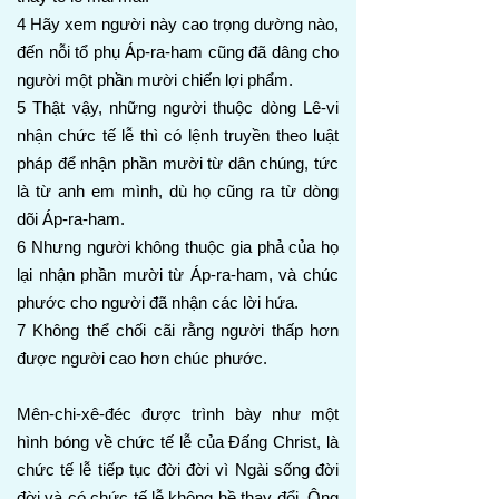
4 Hãy xem người này cao trọng dường nào,
đến nỗi tổ phụ Áp-ra-ham cũng đã dâng cho
người một phần mười chiến lợi phẩm.
5 Thật vậy, những người thuộc dòng Lê-vi
nhận chức tế lễ thì có lệnh truyền theo luật
pháp để nhận phần mười từ dân chúng, tức
là từ anh em mình, dù họ cũng ra từ dòng
dõi Áp-ra-ham.
6 Nhưng người không thuộc gia phả của họ
lại nhận phần mười từ Áp-ra-ham, và chúc
phước cho người đã nhận các lời hứa.
7 Không thể chối cãi rằng người thấp hơn
được người cao hơn chúc phước.
Mên-chi-xê-đéc được trình bày như một
hình bóng về chức tế lễ của Đấng Christ, là
chức tế lễ tiếp tục đời đời vì Ngài sống đời
đời và có chức tế lễ không hề thay đổi. Ông