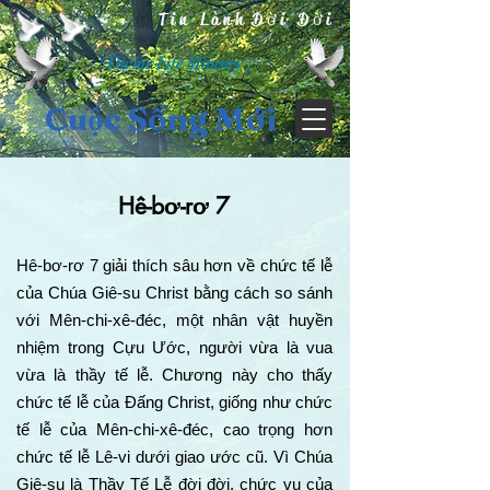
Tin Lành Đời Đời
( Divine Life Ministry )
Cuộc Sống Mới
Hê-bơ-rơ 7
Hê-bơ-rơ 7 giải thích sâu hơn về chức tế lễ
của Chúa Giê-su Christ bằng cách so sánh
với Mên-chi-xê-đéc, một nhân vật huyền
nhiệm trong Cựu Ước, người vừa là vua
vừa là thầy tế lễ. Chương này cho thấy
chức tế lễ của Đấng Christ, giống như chức
tế lễ của Mên-chi-xê-đéc, cao trọng hơn
chức tế lễ Lê-vi dưới giao ước cũ. Vì Chúa
Giê-su là Thầy Tế Lễ đời đời, chức vụ của