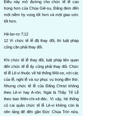
Điều này mở đường cho chức tế lễ cao
trọng hơn của Chúa Giê-su, Đấng đem đến
một niềm hy vọng tốt hơn và một giao ước
tốt hơn.
Hê-bơ-rơ 7:12
12 Vì chức tế lễ đã thay đổi, thì luật pháp
cũng cần phải thay đổi.
Khi chức tế lễ thay đổi, luật pháp liên quan
đến chức tế lễ ấy cũng phải thay đổi. Chức
tế lễ Lê-vi thuộc về hệ thống Môi-se, với các
của lễ, nghi lễ và sự phục vụ trong đền thờ.
Nhưng chức tế lễ của Đấng Christ không
theo Lê-vi hay A-rôn; Ngài là Thầy Tế Lễ
theo ban Mên-chi-xê-đéc. Vì vậy, hệ thống
cũ cai quản chức tế lễ Lê-vi không còn là
nền tảng để đến gần Đức Chúa Trời nữa.