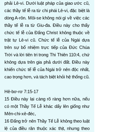
phải Lê-vi. Dưới luật pháp của giao ước cũ,
các thầy tế lễ ra từ chi phái Lê-vi, đặc biệt là
dòng A-rôn. Môi-se không nói gì về việc các
thầy tế lễ ra từ Giu-đa. Điều này cho thấy
chức tế lễ của Đấng Christ không thuộc về
trật tự Lê-vi cũ. Chức tế lễ của Ngài dựa
trên sự bổ nhiệm trực tiếp của Đức Chúa
Trời và lời tiên tri trong Thi Thiên 110:4, chứ
không dựa trên gia phả dưới đất. Điều này
khiến chức tế lễ của Ngài trở nên độc nhất,
cao trọng hơn, và tách biệt khỏi hệ thống cũ.
Hê-bơ-rơ 7:15-17
15 Điều này lại càng rõ ràng hơn nữa, nếu
có một Thầy Tế Lễ khác dấy lên giống như
Mên-chi-xê-đéc,
16 Đấng trở nên Thầy Tế Lễ không theo luật
lệ của điều răn thuộc xác thịt, nhưng theo