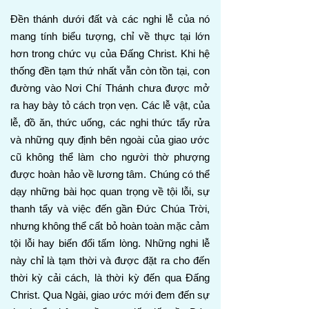
Đền thánh dưới đất và các nghi lễ của nó
mang tính biểu tượng, chỉ về thực tại lớn
hơn trong chức vụ của Đấng Christ. Khi hệ
thống đền tạm thứ nhất vẫn còn tồn tại, con
đường vào Nơi Chí Thánh chưa được mở
ra hay bày tỏ cách trọn vẹn. Các lễ vật, của
lễ, đồ ăn, thức uống, các nghi thức tẩy rửa
và những quy định bên ngoài của giao ước
cũ không thể làm cho người thờ phượng
được hoàn hảo về lương tâm. Chúng có thể
dạy những bài học quan trọng về tội lỗi, sự
thanh tẩy và việc đến gần Đức Chúa Trời,
nhưng không thể cất bỏ hoàn toàn mặc cảm
tội lỗi hay biến đổi tấm lòng. Những nghi lễ
này chỉ là tạm thời và được đặt ra cho đến
thời kỳ cải cách, là thời kỳ đến qua Đấng
Christ. Qua Ngài, giao ước mới đem đến sự