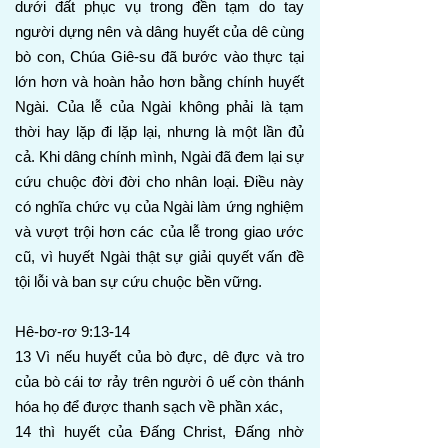
dưới đất phục vụ trong đền tạm do tay
người dựng nên và dâng huyết của dê cùng
bò con, Chúa Giê-su đã bước vào thực tại
lớn hơn và hoàn hảo hơn bằng chính huyết
Ngài. Của lễ của Ngài không phải là tạm
thời hay lặp đi lặp lại, nhưng là một lần đủ
cả. Khi dâng chính mình, Ngài đã đem lại sự
cứu chuộc đời đời cho nhân loại. Điều này
có nghĩa chức vụ của Ngài làm ứng nghiệm
và vượt trội hơn các của lễ trong giao ước
cũ, vì huyết Ngài thật sự giải quyết vấn đề
tội lỗi và ban sự cứu chuộc bền vững.
Hê-bơ-rơ 9:13-14
13 Vì nếu huyết của bò đực, dê đực và tro
của bò cái tơ rảy trên người ô uế còn thánh
hóa họ để được thanh sạch về phần xác,
14 thì huyết của Đấng Christ, Đấng nhờ