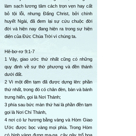
làm sạch lương tâm cách trọn vẹn hay cất
bỏ tội lỗi, nhưng Đấng Christ, bởi chính
huyết Ngài, đã đem lại sự cứu chuộc đời
đời và hiện nay đang hiện ra trong sự hiện
diện của Đức Chúa Trời vì chúng ta.
Hê-bơ-rơ 9:1-7
1 Vậy, giao ước thứ nhất cũng có những
quy định về sự thờ phượng và đền thánh
dưới đất.
2 Vì một đền tạm đã được dựng lên: phần
thứ nhất, trong đó có chân đèn, bàn và bánh
trưng hiến, gọi là Nơi Thánh;
3 phía sau bức màn thứ hai là phần đền tạm
gọi là Nơi Chí Thánh,
4 nơi có lư hương bằng vàng và Hòm Giao
Ước được bọc vàng mọi phía. Trong Hòm
có bình vàng đựng ma-na, cây gậy trổ hoa