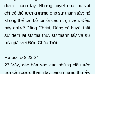
được thanh tẩy. Nhưng huyết của thú vật
chỉ có thể tượng trưng cho sự thanh tẩy; nó
không thể cất bỏ tội lỗi cách trọn vẹn. Điều
này chỉ về Đấng Christ, Đấng có huyết thật
sự đem lại sự tha thứ, sự thanh tẩy và sự
hòa giải với Đức Chúa Trời.
Hê-bơ-rơ 9:23-24
23 Vậy, các bản sao của những điều trên
trời cần được thanh tẩy bằng những thứ ấy,
nhưng chính những điều trên trời thì cần
những của lễ tốt hơn những của lễ đó.
24 Vì Đấng Christ không vào nơi thánh do
tay người làm ra, là bản sao của nơi thật,
nhưng vào chính trời, hiện nay xuất hiện
trước mặt Đức Chúa Trời vì chúng ta.
Đền thánh dưới đất và các nghi lễ của nó là