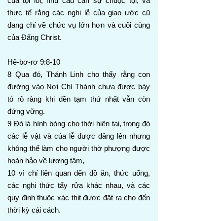
của tội lỗi, nhu cầu cần sự chuộc tội, và
thực tế rằng các nghi lễ của giao ước cũ
đang chỉ về chức vụ lớn hơn và cuối cùng
của Đấng Christ.
Hê-bơ-rơ 9:8-10
8 Qua đó, Thánh Linh cho thấy rằng con
đường vào Nơi Chí Thánh chưa được bày
tỏ rõ ràng khi đền tạm thứ nhất vẫn còn
đứng vững.
9 Đó là hình bóng cho thời hiện tại, trong đó
các lễ vật và của lễ được dâng lên nhưng
không thể làm cho người thờ phượng được
hoàn hảo về lương tâm,
10 vì chỉ liên quan đến đồ ăn, thức uống,
các nghi thức tẩy rửa khác nhau, và các
quy định thuộc xác thịt được đặt ra cho đến
thời kỳ cải cách.