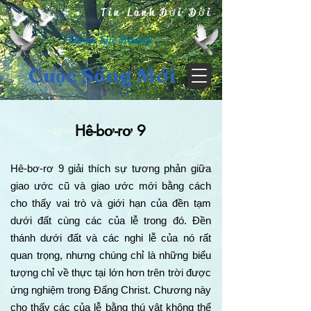
Tin Lành Đời Đời
( Divine Life Ministry )
Cuộc Sống Mới
Hê-bơ-rơ 9
Hê-bơ-rơ 9 giải thích sự tương phản giữa
giao ước cũ và giao ước mới bằng cách
cho thấy vai trò và giới hạn của đền tạm
dưới đất cùng các của lễ trong đó. Đền
thánh dưới đất và các nghi lễ của nó rất
quan trọng, nhưng chúng chỉ là những biểu
tượng chỉ về thực tại lớn hơn trên trời được
ứng nghiệm trong Đấng Christ. Chương này
cho thấy các của lễ bằng thú vật không thể