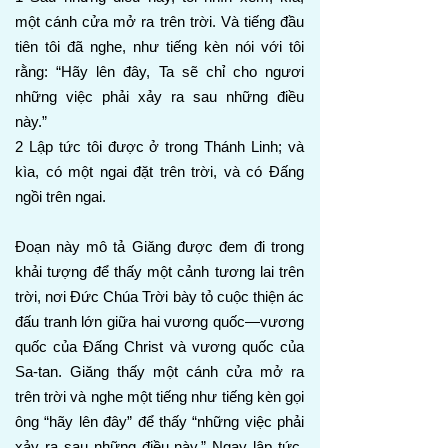
một cánh cửa mở ra trên trời. Và tiếng đầu
tiên tôi đã nghe, như tiếng kèn nói với tôi
rằng: “Hãy lên đây, Ta sẽ chỉ cho ngươi
những việc phải xảy ra sau những điều
này.”
2 Lập tức tôi được ở trong Thánh Linh; và
kìa, có một ngai đặt trên trời, và có Đấng
ngồi trên ngai.
Đoạn này mô tả Giăng được đem đi trong
khải tượng để thấy một cảnh tương lai trên
trời, nơi Đức Chúa Trời bày tỏ cuộc thiện ác
đấu tranh lớn giữa hai vương quốc—vương
quốc của Đấng Christ và vương quốc của
Sa-tan. Giăng thấy một cánh cửa mở ra
trên trời và nghe một tiếng như tiếng kèn gọi
ông “hãy lên đây” để thấy “những việc phải
xảy ra sau những điều này.” Ngay lập tức,