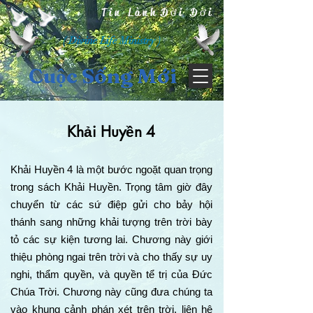
Tin Lành Đời Đời
( Divine Life Ministry )
Cuộc Sống Mới
Khải Huyền 4
Khải Huyền 4 là một bước ngoặt quan trọng
trong sách Khải Huyền. Trọng tâm giờ đây
chuyển từ các sứ điệp gửi cho bảy hội
thánh sang những khải tượng trên trời bày
tỏ các sự kiện tương lai. Chương này giới
thiệu phòng ngai trên trời và cho thấy sự uy
nghi, thẩm quyền, và quyền tể trị của Đức
Chúa Trời. Chương này cũng đưa chúng ta
vào khung cảnh phán xét trên trời, liên hệ