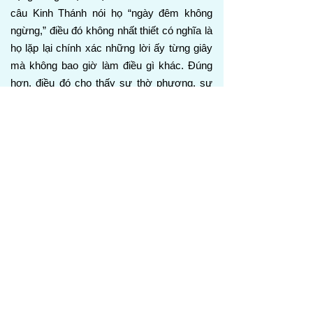
câu Kinh Thánh nói họ “ngày đêm không
ngừng,” điều đó không nhất thiết có nghĩa là
họ lặp lại chính xác những lời ấy từng giây
mà không bao giờ làm điều gì khác. Đúng
hơn, điều đó cho thấy sự thờ phượng, sự
phục vụ, và lời chứng của họ trước Đức
Chúa Trời là liên tục. Toàn bộ sự hiện hữu
của họ được dâng cho việc tôn vinh Đức
Chúa Trời, giống như Kinh Thánh thường
dùng cụm từ “ngày đêm” để mô tả điều gì
đó liên tục và không ngừng. Tiếng kêu của
họ: “Thánh thay, thánh thay, thánh thay,”
nhấn mạnh sự thánh khiết hoàn hảo của
Đức Chúa Trời. Ngài hoàn toàn tinh sạch,
công chính, và tách biệt khỏi mọi tội lỗi. Gọi
Ngài là “Chúa là Đức Chúa Trời Toàn Năng”
tuyên bố quyền năng và thẩm quyền tối cao
của Ngài, trong khi “Đấng đã có, hiện có, và