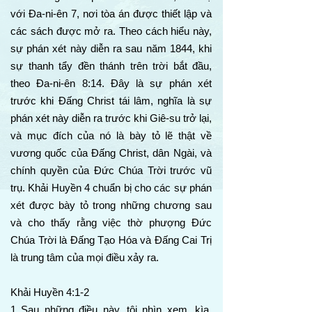
với Đa-ni-ên 7, nơi tòa án được thiết lập và
các sách được mở ra. Theo cách hiểu này,
sự phán xét này diễn ra sau năm 1844, khi
sự thanh tẩy đền thánh trên trời bắt đầu,
theo Đa-ni-ên 8:14. Đây là sự phán xét
trước khi Đấng Christ tái lâm, nghĩa là sự
phán xét này diễn ra trước khi Giê-su trở lại,
và mục đích của nó là bày tỏ lẽ thật về
vương quốc của Đấng Christ, dân Ngài, và
chính quyền của Đức Chúa Trời trước vũ
trụ. Khải Huyền 4 chuẩn bị cho các sự phán
xét được bày tỏ trong những chương sau
và cho thấy rằng việc thờ phượng Đức
Chúa Trời là Đấng Tạo Hóa và Đấng Cai Trị
là trung tâm của mọi điều xảy ra.
Khải Huyền 4:1-2
1 Sau những điều này, tôi nhìn xem, kìa,