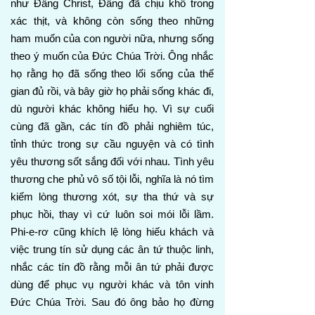
như Đấng Christ, Đấng đã chịu khổ trong
xác thịt, và không còn sống theo những
ham muốn của con người nữa, nhưng sống
theo ý muốn của Đức Chúa Trời. Ông nhắc
họ rằng họ đã sống theo lối sống của thế
gian đủ rồi, và bây giờ họ phải sống khác đi,
dù người khác không hiểu họ. Vì sự cuối
cùng đã gần, các tín đồ phải nghiêm túc,
tỉnh thức trong sự cầu nguyện và có tình
yêu thương sốt sắng đối với nhau. Tình yêu
thương che phủ vô số tội lỗi, nghĩa là nó tìm
kiếm lòng thương xót, sự tha thứ và sự
phục hồi, thay vì cứ luôn soi mói lỗi lầm.
Phi-e-rơ cũng khích lệ lòng hiếu khách và
việc trung tín sử dụng các ân tứ thuộc linh,
nhắc các tín đồ rằng mỗi ân tứ phải được
dùng để phục vụ người khác và tôn vinh
Đức Chúa Trời. Sau đó ông bảo họ đừng