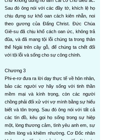
chứ không dùng nó làm cái cớ cho điều ác.
Sau đó ông nói với các đầy tớ, khích lệ họ
chịu đựng sự khổ oan cách kiên nhẫn, noi
theo gương của Đấng Christ. Đức Chúa
Giê-su đã chịu khổ cách oan ức, không trả
đũa, và đã mang tội lỗi chúng ta trong thân
thể Ngài trên cây gỗ, để chúng ta chết đối
với tội lỗi và sống cho sự công chính.
Chương 3
Phi-e-rơ đưa ra lời dạy thực tế về hôn nhân,
bảo các người vợ hãy sống với tinh thần
mềm mại và kính trọng, còn các người
chồng phải đối xử với vợ mình bằng sự hiểu
biết và tôn trọng. Sau đó ông nói với tất cả
các tín đồ, kêu gọi họ sống trong sự hiệp
một, lòng thương cảm, tình yêu anh em, sự
mềm lòng và khiêm nhường. Cơ Đốc nhân