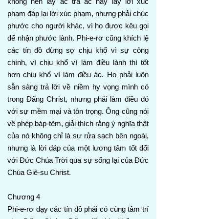
không nên lấy ác trả ác hay lấy lời xúc
phạm đáp lại lời xúc phạm, nhưng phải chúc
phước cho người khác, vì họ được kêu gọi
để nhận phước lành. Phi-e-rơ cũng khích lệ
các tín đồ đừng sợ chịu khổ vì sự công
chính, vì chịu khổ vì làm điều lành thì tốt
hơn chịu khổ vì làm điều ác. Họ phải luôn
sẵn sàng trả lời về niềm hy vọng mình có
trong Đấng Christ, nhưng phải làm điều đó
với sự mềm mại và tôn trọng. Ông cũng nói
về phép báp-têm, giải thích rằng ý nghĩa thật
của nó không chỉ là sự rửa sạch bên ngoài,
nhưng là lời đáp của một lương tâm tốt đối
với Đức Chúa Trời qua sự sống lại của Đức
Chúa Giê-su Christ.
Chương 4
Phi-e-rơ dạy các tín đồ phải có cùng tâm trí