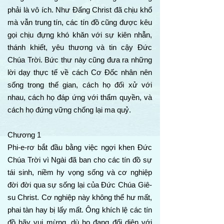
phải là vô ích. Như Đấng Christ đã chịu khổ
mà vẫn trung tín, các tín đồ cũng được kêu
gọi chịu đựng khó khăn với sự kiên nhẫn,
thánh khiết, yêu thương và tin cậy Đức
Chúa Trời. Bức thư này cũng đưa ra những
lời dạy thực tế về cách Cơ Đốc nhân nên
sống trong thế gian, cách họ đối xử với
nhau, cách họ đáp ứng với thẩm quyền, và
cách họ đứng vững chống lại ma quỷ.
Chương 1
Phi-e-rơ bắt đầu bằng việc ngợi khen Đức
Chúa Trời vì Ngài đã ban cho các tín đồ sự
tái sinh, niềm hy vọng sống và cơ nghiệp
đời đời qua sự sống lại của Đức Chúa Giê-
su Christ. Cơ nghiệp này không thể hư mất,
phai tàn hay bị lấy mất. Ông khích lệ các tín
đồ hãy vui mừng, dù họ đang đối diện với