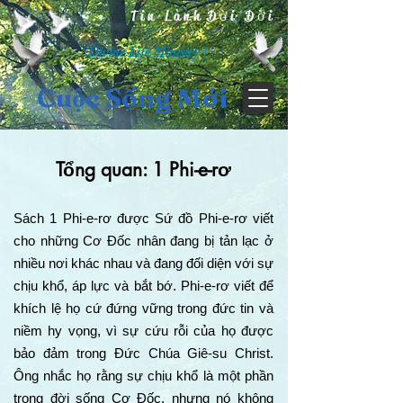
Tin Lành Đời Đời
( Divine Life Ministry )
Cuộc Sống Mới
Tổng quan: 1 Phi-e-rơ
Sách 1 Phi-e-rơ được Sứ đồ Phi-e-rơ viết
cho những Cơ Đốc nhân đang bị tản lạc ở
nhiều nơi khác nhau và đang đối diện với sự
chịu khổ, áp lực và bắt bớ. Phi-e-rơ viết để
khích lệ họ cứ đứng vững trong đức tin và
niềm hy vọng, vì sự cứu rỗi của họ được
bảo đảm trong Đức Chúa Giê-su Christ.
Ông nhắc họ rằng sự chịu khổ là một phần
trong đời sống Cơ Đốc, nhưng nó không