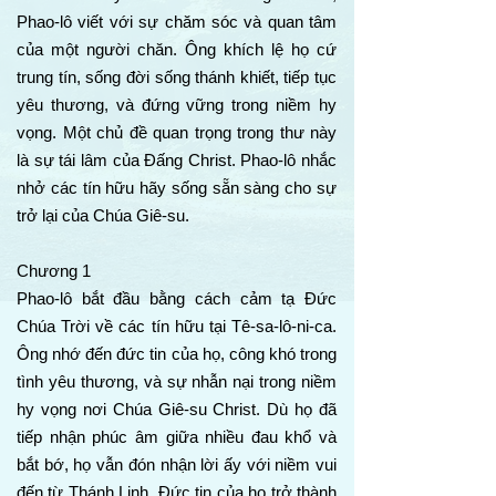
Phao-lô viết với sự chăm sóc và quan tâm
của một người chăn. Ông khích lệ họ cứ
trung tín, sống đời sống thánh khiết, tiếp tục
yêu thương, và đứng vững trong niềm hy
vọng. Một chủ đề quan trọng trong thư này
là sự tái lâm của Đấng Christ. Phao-lô nhắc
nhở các tín hữu hãy sống sẵn sàng cho sự
trở lại của Chúa Giê-su.
Chương 1
Phao-lô bắt đầu bằng cách cảm tạ Đức
Chúa Trời về các tín hữu tại Tê-sa-lô-ni-ca.
Ông nhớ đến đức tin của họ, công khó trong
tình yêu thương, và sự nhẫn nại trong niềm
hy vọng nơi Chúa Giê-su Christ. Dù họ đã
tiếp nhận phúc âm giữa nhiều đau khổ và
bắt bớ, họ vẫn đón nhận lời ấy với niềm vui
đến từ Thánh Linh. Đức tin của họ trở thành