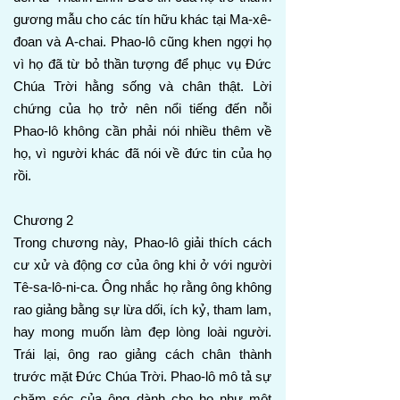
gương mẫu cho các tín hữu khác tại Ma-xê-
đoan và A-chai. Phao-lô cũng khen ngợi họ
vì họ đã từ bỏ thần tượng để phục vụ Đức
Chúa Trời hằng sống và chân thật. Lời
chứng của họ trở nên nổi tiếng đến nỗi
Phao-lô không cần phải nói nhiều thêm về
họ, vì người khác đã nói về đức tin của họ
rồi.
Chương 2
Trong chương này, Phao-lô giải thích cách
cư xử và động cơ của ông khi ở với người
Tê-sa-lô-ni-ca. Ông nhắc họ rằng ông không
rao giảng bằng sự lừa dối, ích kỷ, tham lam,
hay mong muốn làm đẹp lòng loài người.
Trái lại, ông rao giảng cách chân thành
trước mặt Đức Chúa Trời. Phao-lô mô tả sự
chăm sóc của ông dành cho họ như một