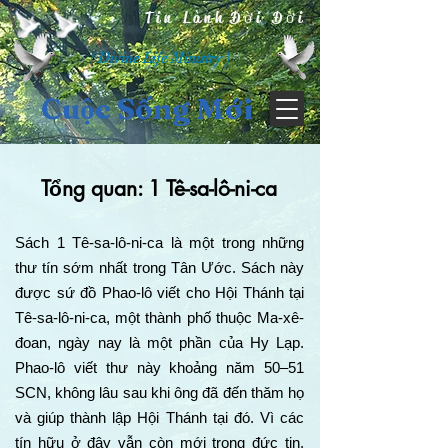
Tin Lành Đời Đời
( Divine Life Ministry )
Cuộc Sống Mới
Tổng quan: 1 Tê-sa-lô-ni-ca
Sách 1 Tê-sa-lô-ni-ca là một trong những
thư tín sớm nhất trong Tân Ước. Sách này
được sứ đồ Phao-lô viết cho Hội Thánh tại
Tê-sa-lô-ni-ca, một thành phố thuộc Ma-xê-
đoan, ngày nay là một phần của Hy Lạp.
Phao-lô viết thư này khoảng năm 50–51
SCN, không lâu sau khi ông đã đến thăm họ
và giúp thành lập Hội Thánh tại đó. Vì các
tín hữu ở đây vẫn còn mới trong đức tin,