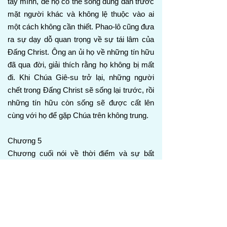
tay mình, để họ có thể sống đúng đắn trước
mặt người khác và không lệ thuộc vào ai
một cách không cần thiết. Phao-lô cũng đưa
ra sự dạy dỗ quan trọng về sự tái lâm của
Đấng Christ. Ông an ủi họ về những tín hữu
đã qua đời, giải thích rằng họ không bị mất
đi. Khi Chúa Giê-su trở lại, những người
chết trong Đấng Christ sẽ sống lại trước, rồi
những tín hữu còn sống sẽ được cất lên
cùng với họ để gặp Chúa trên không trung.
Chương 5
Chương cuối nói về thời điểm và sự bất
ngờ của sự trở lại của Đấng Christ. Phao-lô
giải thích rằng ngày của Chúa sẽ đến cách
bất ngờ, như kẻ trộm trong ban đêm. Vì vậy,
các tín hữu phải tỉnh thức, tiết độ, và sẵn
sàng. Họ phải mặc lấy đức tin và tình yêu