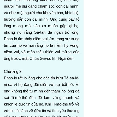
người mẹ dịu dàng chăm sóc con cái mình,
và như một người cha khuyên bảo, khích lệ,
hướng dẫn con cái mình. Ông cũng bày tỏ
lòng mong mỏi sâu xa muốn gặp lại họ,
nhưng nói rằng Sa-tan đã ngăn trở ông.
Phao-lô tìm thấy niềm vui lớn trong sự trung
tín của họ và nói rằng họ là niềm hy vọng,
niềm vui, và mão triều thiên vui mừng của
ông trước mặt Chúa Giê-su khi Ngài đến.
Chương 3
Phao-lô rất lo lắng cho các tín hữu Tê-sa-lô-
ni-ca vì họ đang đối diện với sự bắt bớ. Vì
ông không thể tự mình đến thăm họ, ông đã
sai Ti-mô-thê đến để làm vững mạnh và
khích lệ đức tin của họ. Khi Ti-mô-thê trở về
với tin tốt lành về đức tin và tình yêu thương