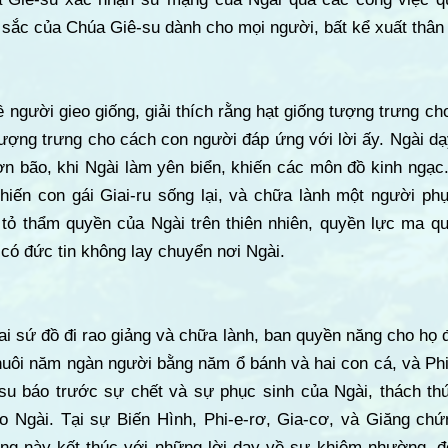
u sắc của Chúa Giê-su dành cho mọi người, bất kể xuất thân
 người gieo giống, giải thích rằng hạt giống tượng trưng ch
tượng trưng cho cách con người đáp ứng với lời ấy. Ngài d
ơn bão, khi Ngài làm yên biển, khiến các môn đồ kinh ngạc
hiến con gái Giai-ru sống lại, và chữa lành một người p
tỏ thẩm quyền của Ngài trên thiên nhiên, quyền lực ma quỷ
 có đức tin không lay chuyển nơi Ngài.
i sứ đồ đi rao giảng và chữa lành, ban quyền năng cho họ đ
nuôi năm ngàn người bằng năm ổ bánh và hai con cá, và Phi
su báo trước sự chết và sự phục sinh của Ngài, thách t
eo Ngài. Tại sự Biến Hình, Phi-e-rơ, Gia-cơ, và Giăng chứ
g này kết thúc với những lời dạy về sự khiêm nhường, đ