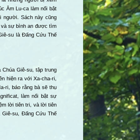
úc Âm Lu-ca làm nổi bật
ọi người. Sách này cũng
 và sự bình an được tìm
 Giê-su là Đấng Cứu Thế
 Chúa Giê-su, tập trung
n hiện ra với Xa-cha-ri,
a-ri, báo rằng bà sẽ thụ
nificat, làm nổi bật sự
lời tiên tri, và lời tiên
úa Giê-su, Đấng Cứu Thế