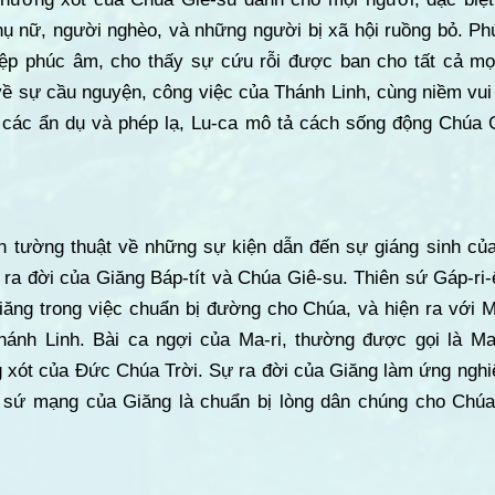
hụ nữ, người nghèo, và những người bị xã hội ruồng bỏ. Ph
iệp phúc âm, cho thấy sự cứu rỗi được ban cho tất cả m
ề sự cầu nguyện, công việc của Thánh Linh, cùng niềm vui
a các ẩn dụ và phép lạ, Lu-ca mô tả cách sống động Chúa
n tường thuật về những sự kiện dẫn đến sự giáng sinh của
 ra đời của Giăng Báp-tít và Chúa Giê-su. Thiên sứ Gáp-ri-ê
iăng trong việc chuẩn bị đường cho Chúa, và hiện ra với M
hánh Linh. Bài ca ngợi của Ma-ri, thường được gọi là Mag
 xót của Đức Chúa Trời. Sự ra đời của Giăng làm ứng nghiệm 
tỏ sứ mạng của Giăng là chuẩn bị lòng dân chúng cho Ch