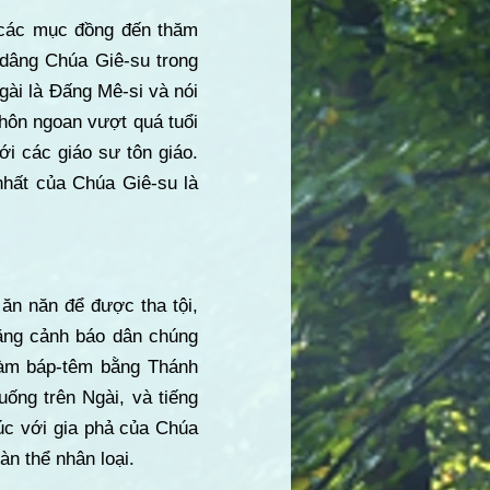
i các mục đồng đến thăm
 dâng Chúa Giê-su trong
gài là Đấng Mê-si và nói
khôn ngoan vượt quá tuổi
ới các giáo sư tôn giáo.
nhất của Chúa Giê-su là
 ăn năn để được tha tội,
iăng cảnh báo dân chúng
làm báp-têm bằng Thánh
ống trên Ngài, và tiếng
úc với gia phả của Chúa
àn thể nhân loại.