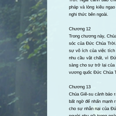
pháp và lòng kiêu ngạo
nghi thức bên ngoài.
Chương 12
Trong chương này, Chúa
sóc của Đức Chúa Trời.
sự vô ích của việc tích
nhu cầu vật chất, vì Đứ
sàng cho sự trở lại củ
vương quốc Đức Chúa Tr
Chương 13
Chúa Giê-su cảnh báo rằ
bất ngờ để nhấn mạnh r
cho sự nhẫn nại của Đứ
người phụ nữ trong ngà