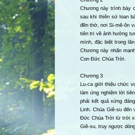
Chương này trình bày c
sau khi thiên sứ loan 
đền thờ, nơi Si-mê-ôn v
tiên tri về ảnh hưởng t
mình, đặc biệt trong lầ
Chương này nhấn mạnh s
Con Đức Chúa Trời.
Chương 3
Lu-ca giới thiệu chức v
làm ứng nghiệm lời tiê
phải kết quả xứng đán
Linh. Chúa Giê-su đến v
Đức Chúa Trời từ trời 
Giê-su, truy ngược dòng