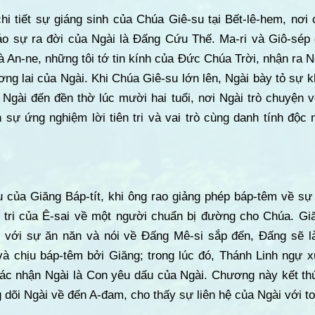
hi tiết sự giáng sinh của Chúa Giê-su tại Bết-lê-hem, nơ
báo sự ra đời của Ngài là Đấng Cứu Thế. Ma-ri và Giô-sép
à An-ne, những tôi tớ tin kính của Đức Chúa Trời, nhận ra N
ương lai của Ngài. Khi Chúa Giê-su lớn lên, Ngài bày tỏ sự 
n Ngài đến đền thờ lúc mười hai tuổi, nơi Ngài trò chuyện v
ự ứng nghiệm lời tiên tri và vai trò cùng danh tính độc 
ụ của Giăng Báp-tít, khi ông rao giảng phép báp-têm về sự
n tri của Ê-sai về một người chuẩn bị đường cho Chúa. G
g với sự ăn năn và nói về Đấng Mê-si sắp đến, Đấng sẽ 
à chịu báp-têm bởi Giăng; trong lúc đó, Thánh Linh ngự xu
xác nhận Ngài là Con yêu dấu của Ngài. Chương này kết th
 dõi Ngài về đến A-đam, cho thấy sự liên hệ của Ngài với to