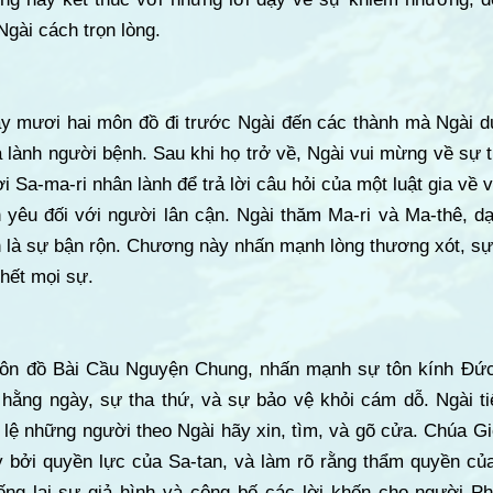
Ngài cách trọn lòng.
ảy mươi hai môn đồ đi trước Ngài đến các thành mà Ngài d
 lành người bệnh. Sau khi họ trở về, Ngài vui mừng về sự 
i Sa-ma-ri nhân lành để trả lời câu hỏi của một luật gia về
 yêu đối với người lân cận. Ngài thăm Ma-ri và Ma-thê, dạ
n là sự bận rộn. Chương này nhấn mạnh lòng thương xót, sự
hết mọi sự.
ôn đồ Bài Cầu Nguyện Chung, nhấn mạnh sự tôn kính Đức 
 hằng ngày, sự tha thứ, và sự bảo vệ khỏi cám dỗ. Ngài ti
 lệ những người theo Ngài hãy xin, tìm, và gõ cửa. Chúa Giê
ỷ bởi quyền lực của Sa-tan, và làm rõ rằng thẩm quyền c
ng lại sự giả hình và công bố các lời khốn cho người Pha-