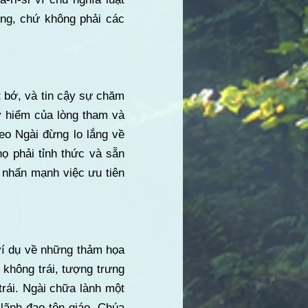
òng, chứ không phải các
 bớ, và tin cậy sự chăm
y hiểm của lòng tham và
heo Ngài đừng lo lắng về
ọ phải tỉnh thức và sẵn
 nhấn mạnh việc ưu tiên
ví dụ về những thảm họa
không trái, tượng trưng
rái. Ngài chữa lành một
lãnh đạo tôn giáo. Chúa