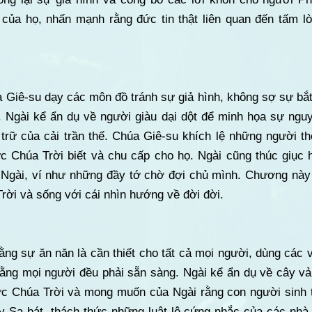
 của họ, nhấn mạnh rằng đức tin thật liên quan đến tấm l
 Giê-su dạy các môn đồ tránh sự giả hình, không sợ sự bắt
 Ngài kể ẩn dụ về người giàu dại dột để minh họa sự ngu
 trữ của cải trần thế. Chúa Giê-su khích lệ những người t
c Chúa Trời biết và chu cấp cho họ. Ngài cũng thúc giục h
a Ngài, ví như những đầy tớ chờ đợi chủ mình. Chương này
ời và sống với cái nhìn hướng về đời đời.
ng sự ăn năn là cần thiết cho tất cả mọi người, dùng các 
ằng mọi người đều phải sẵn sàng. Ngài kể ẩn dụ về cây vả 
c Chúa Trời và mong muốn của Ngài rằng con người sinh t
y Sa-bát, thách thức những luật lệ cứng nhắc của các nhà 