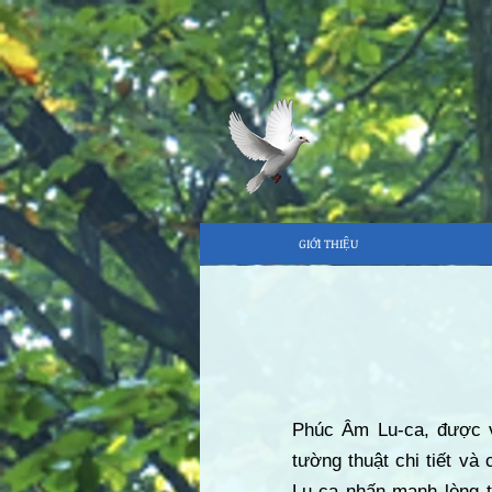
GIỚI THIỆU
Phúc Âm Lu-ca, được vi
tường thuật chi tiết và
Lu-ca nhấn mạnh lòng 