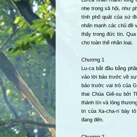
nhẹ trong xã hội, như p
tính phổ quát của sứ đ
nhấn mạnh các chủ đề v
thấy trong đức tin. Qu
cho toàn thể nhân loại.
Chương 1
Lu-ca bắt đầu bằng phầ
vào lời báo trước về sự
báo trước vai trò của G
thai Chúa Giê-su bởi T
thành tín và lòng thương
tri của Xa-cha-ri bày 
đang đến.
Chương 2