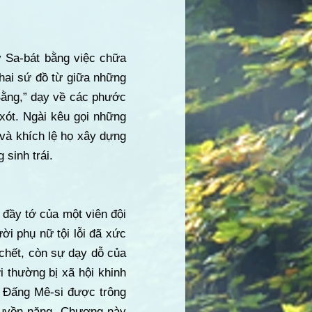
y Sa-bát bằng việc chữa
hai sứ đồ từ giữa những
Bằng,” dạy về các phước
 xót. Ngài kêu gọi những
 và khích lệ họ xây dựng
sinh trái.
đầy tớ của một viên đội
ời phụ nữ tội lỗi đã xức
chết, còn sự dạy dỗ của
 thường bị xã hội khinh
là Đấng Mê-si được trông
quyền năng. Chương này