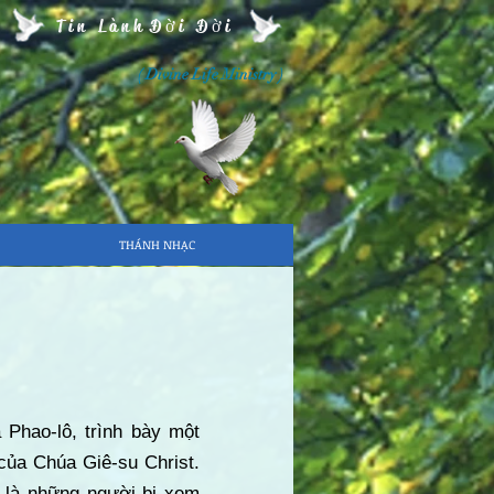
Tin Lành Đời Đời
( Divine Life Ministry )
THÁNH NHẠC
 Phao-lô, trình bày một
 của Chúa Giê-su Christ.
 là những người bị xem