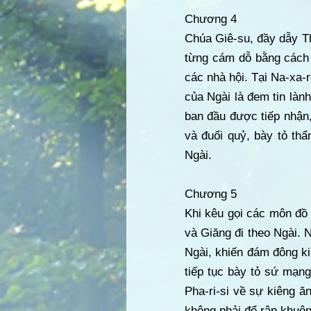
Chương 4
Chúa Giê-su, đầy dẫy T
từng cám dỗ bằng cách t
các nhà hội. Tại Na-xa-r
của Ngài là đem tin là
ban đầu được tiếp nhận,
và đuổi quỷ, bày tỏ th
Ngài.
Chương 5
Khi kêu gọi các môn đồ 
và Giăng đi theo Ngài. 
Ngài, khiến đám đông ki
tiếp tục bày tỏ sứ mạng
Pha-ri-si về sự kiêng ă
không phải để rập khuôn