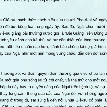
 Giê-su thách thức cách hiểu của người Pha-ri-si về ngà
ôn đồ bứt bông lúa trong ngày ấy. Sau đó, Ngài chọn mười 
Giê-su giảng bài thường được gọi là “Bài Giảng Trên Đồng 
 tình yêu dành cho kẻ thù, và sự cần thiết của lòng thương
eo một tiêu chuẩn cao hơn, cảnh báo chống lại sự giả hình
dạy của Ngài như một nền móng vững chắc, dẫn đến đời sống 
 thương xót và thẩm quyền thần thượng qua việc chữa lành 
ủa một góa phụ sống lại từ cõi chết, và tha thứ cho một ngư
ép lạ này bày tỏ quyền năng của Ngài trên bệnh tật và sự 
 thấy lòng cảm thông sâu sắc của Ngài đối với những người
i đang ở trong tù, sai sứ giả đến hỏi Chúa Giê-su có phải 
a Giê-su xác nhận sứ mạng của Ngài qua các công việc 