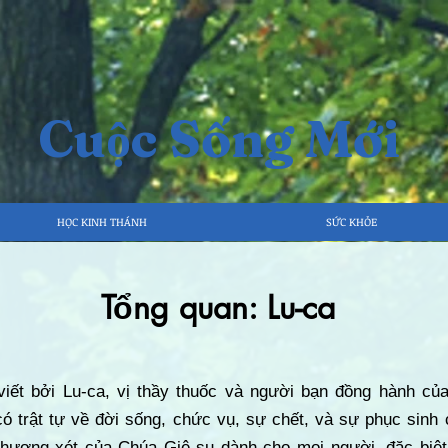
Cuộc Sống Mới
HỌC KINH THÁNH
SỨC KHỎE
Tổng quan: Lu-ca
ết bởi Lu-ca, vị thầy thuốc và người bạn đồng hành của
 có trật tự về đời sống, chức vụ, sự chết, và sự phục sinh
thương xót của Chúa Giê-su dành cho mọi người, đặc biệt