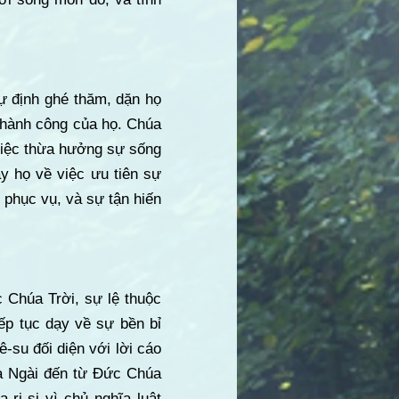
ự định ghé thăm, dặn họ
thành công của họ. Chúa
 việc thừa hưởng sự sống
y họ về việc ưu tiên sự
 phục vụ, và sự tận hiến
Chúa Trời, sự lệ thuộc
ếp tục dạy về sự bền bỉ
-su đối diện với lời cáo
ủa Ngài đến từ Đức Chúa
ri-si vì chủ nghĩa luật