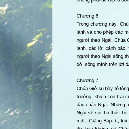
Chương 6
Trong chương này, Chúa
lành và cho phép các m
người theo Ngài. Chúa 
lành, các lời cảnh báo,
người theo Ngài sống th
đời sống mình trên lời 
Chương 7
Chúa Giê-su bày tỏ lòng
trưởng, khiến con trai c
dầu chân Ngài. Những ph
Ngài về sự tha thứ cho
miệt. Giăng Báp-tít, kh
đợi hay không, và Chú