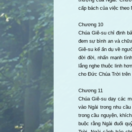
cấp bách của việc theo 
Chương 10
Chúa Giê-su chỉ định b
đem sự bình an và chữa
Giê-su kể ẩn dụ về ngườ
đời đời, nhấn mạnh tình
lắng nghe thuộc linh hơ
cho Đức Chúa Trời trên 
Chương 11
Chúa Giê-su dạy các m
vào Ngài trong nhu cầu
trong cầu nguyện, khích
buộc rằng Ngài đuổi qu
Trời. Ngài cảnh báo chố