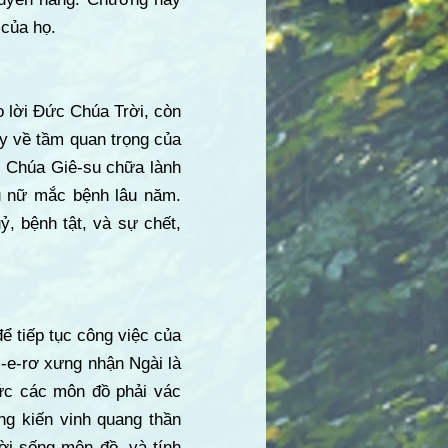
 của họ.
o lời Đức Chúa Trời, còn
ạy về tầm quan trọng của
. Chúa Giê-su chữa lành
hụ nữ mắc bệnh lâu năm.
, bệnh tật, và sự chết,
ể tiếp tục công việc của
-e-rơ xưng nhận Ngài là
hức các môn đồ phải vác
ng kiến vinh quang thần
ời sống môn đồ, và tính