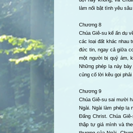
làm nổi bật tình yêu sâ
Chương 8
Chúa Giê-su kể ẩn dụ về
các loại đất khác nhau 
đức tin, ngay cả giữa c
một người bị quỷ ám, k
Những phép lạ này bày 
củng cố lời kêu gọi phải
Chương 9
Chúa Giê-su sai mười ha
Ngài. Ngài làm phép lạ 
Đấng Christ. Chúa Giê-
thập tự giá mình và th
thượng của Ngài. Chươn