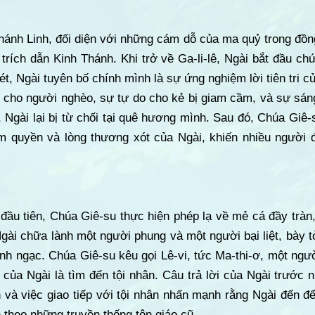
hánh Linh, đối diện với những cám dỗ của ma quỷ trong đồ
rích dẫn Kinh Thánh. Khi trở về Ga-li-lê, Ngài bắt đầu ch
ét, Ngài tuyên bố chính mình là sự ứng nghiệm lời tiên tri 
nh cho người nghèo, sự tự do cho kẻ bị giam cầm, và sự sá
 Ngài lại bị từ chối tại quê hương mình. Sau đó, Chúa Giê-
ẩm quyền và lòng thương xót của Ngài, khiến nhiều người
đầu tiên, Chúa Giê-su thực hiện phép lạ về mẻ cá đầy tràn,
Ngài chữa lành một người phung và một người bại liệt, bày t
nh ngạc. Chúa Giê-su kêu gọi Lê-vi, tức Ma-thi-ơ, một người
 của Ngài là tìm đến tội nhân. Câu trả lời của Ngài trước
n và việc giao tiếp với tội nhân nhấn mạnh rằng Ngài đến 
 theo những truyền thống tôn giáo cũ.