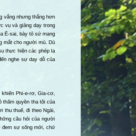
ng vắng nhưng thắng hơn
ức vụ và giảng dạy trong
của Ê-sai, bày tỏ sứ mạng
ng mắt cho người mù. Dù
su thực hiện các phép lạ
 đến nghe sự dạy dỗ của
 khiến Phi-e-rơ, Gia-cơ,
ỏ thẩm quyền tha tội của
 thu thuế, đi theo Ngài,
 những câu hỏi của người
để đem sự sống mới, chứ