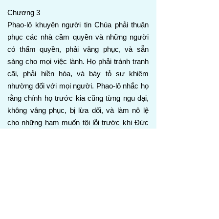
Chương 3
Phao-lô khuyên người tin Chúa phải thuận
phục các nhà cầm quyền và những người
có thẩm quyền, phải vâng phục, và sẵn
sàng cho mọi việc lành. Họ phải tránh tranh
cãi, phải hiền hòa, và bày tỏ sự khiêm
nhường đối với mọi người. Phao-lô nhắc họ
rằng chính họ trước kia cũng từng ngu dại,
không vâng phục, bị lừa dối, và làm nô lệ
cho những ham muốn tội lỗi trước khi Đức
Chúa Trời cứu họ. Sự cứu rỗi của họ không
đến bởi những việc công bình họ đã làm,
nhưng bởi lòng thương xót của Đức Chúa
Trời. Phao-lô mô tả sự cứu rỗi này là sự rửa
sạch của sự tái sinh và sự đổi mới bởi
Thánh Linh. Ông cũng nhấn mạnh rằng
người tin Chúa phải cẩn thận duy trì những