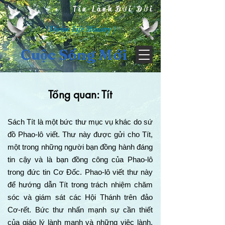
Tin Lành Đời Đời
( Divine Life Ministry )
Cuộc Sống Mới
Tổng quan: Tít
Sách Tít là một bức thư mục vụ khác do sứ
đồ Phao-lô viết. Thư này được gửi cho Tít,
một trong những người bạn đồng hành đáng
tin cậy và là bạn đồng công của Phao-lô
trong đức tin Cơ Đốc. Phao-lô viết thư này
để hướng dẫn Tít trong trách nhiệm chăm
sóc và giám sát các Hội Thánh trên đảo
Cơ-rết. Bức thư nhấn mạnh sự cần thiết
của giáo lý lành mạnh và những việc lành.