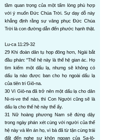
tầm quan trọng của một tấm lòng phù hợp
với ý muốn Đức Chúa Trời. Sự dạy dỗ này
khẳng định rằng sự vâng phục Đức Chúa
Trời là con đường dẫn đến phước hạnh thật.
Lu-ca 11:29-32
29 Khi đoàn dân tụ họp đông hơn, Ngài bắt
đầu phán: “Thế hệ này là thế hệ gian ác. Họ
tìm kiếm một dấu lạ, nhưng sẽ không có
dấu lạ nào được ban cho họ ngoài dấu lạ
của tiên tri Giô-na.
30 Vì Giô-na đã trở nên một dấu lạ cho dân
Ni-ni-ve thế nào, thì Con Người cũng sẽ là
dấu lạ cho thế hệ này thể ấy.
31 Nữ hoàng phương Nam sẽ đứng dậy
trong ngày phán xét cùng với người của thế
hệ này và lên án họ, vì bà đã từ tận cùng trái
đất đến nghe sự khôn ngoan của Sa-lô-