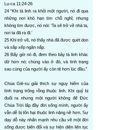
Lu-ca 11:24-26
24 “Khi tà linh ra khỏi một người, nó đi qua
những nơi khô hạn tìm chỗ nghỉ; nhưng
không tìm được, nó nói: ‘Ta sẽ trở về nhà ta,
nơi ta đã ra đi.’
25 Khi trở về, nó thấy nhà đã được quét dọn
và sắp xếp ngăn nắp.
26 Bấy giờ nó đi, đem theo bảy tà linh khác
dữ hơn nó; chúng vào ở đó, và tình trạng
sau cùng của người ấy còn tệ hơn lúc đầu.”
Chúa Giê-su giải thích sự nguy hiểm của
tình trạng trống rỗng thuộc linh. Khi quỷ bị
đuổi ra nhưng một người không để Đức
Chúa Trời lấp đầy đời sống mình, người ấy
vẫn dễ bị tổn hại thuộc linh nặng nề hơn. Sự
dạy dỗ này nhấn mạnh nhu cầu về một đời
sống được biến đổi và sự hiện diện liên tục