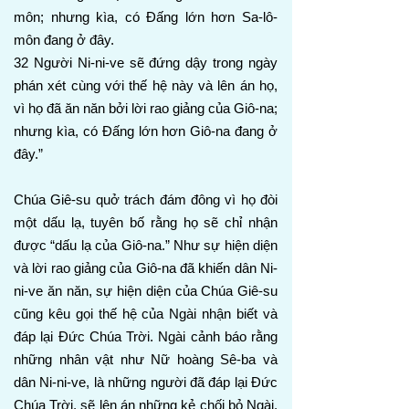
môn; nhưng kìa, có Đấng lớn hơn Sa-lô-
môn đang ở đây.
32 Người Ni-ni-ve sẽ đứng dậy trong ngày
phán xét cùng với thế hệ này và lên án họ,
vì họ đã ăn năn bởi lời rao giảng của Giô-na;
nhưng kìa, có Đấng lớn hơn Giô-na đang ở
đây.”
Chúa Giê-su quở trách đám đông vì họ đòi
một dấu lạ, tuyên bố rằng họ sẽ chỉ nhận
được “dấu lạ của Giô-na.” Như sự hiện diện
và lời rao giảng của Giô-na đã khiến dân Ni-
ni-ve ăn năn, sự hiện diện của Chúa Giê-su
cũng kêu gọi thế hệ của Ngài nhận biết và
đáp lại Đức Chúa Trời. Ngài cảnh báo rằng
những nhân vật như Nữ hoàng Sê-ba và
dân Ni-ni-ve, là những người đã đáp lại Đức
Chúa Trời, sẽ lên án những kẻ chối bỏ Ngài,