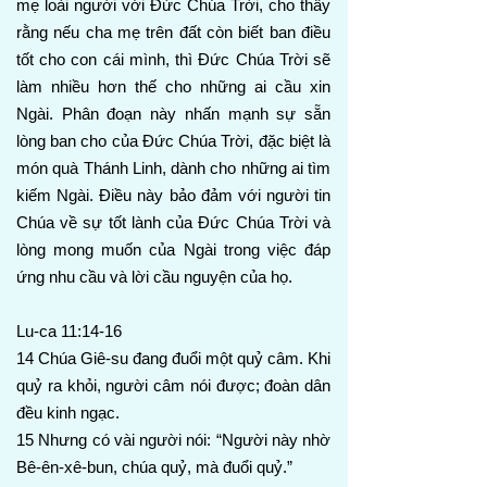
mẹ loài người với Đức Chúa Trời, cho thấy
rằng nếu cha mẹ trên đất còn biết ban điều
tốt cho con cái mình, thì Đức Chúa Trời sẽ
làm nhiều hơn thế cho những ai cầu xin
Ngài. Phân đoạn này nhấn mạnh sự sẵn
lòng ban cho của Đức Chúa Trời, đặc biệt là
món quà Thánh Linh, dành cho những ai tìm
kiếm Ngài. Điều này bảo đảm với người tin
Chúa về sự tốt lành của Đức Chúa Trời và
lòng mong muốn của Ngài trong việc đáp
ứng nhu cầu và lời cầu nguyện của họ.
Lu-ca 11:14-16
14 Chúa Giê-su đang đuổi một quỷ câm. Khi
quỷ ra khỏi, người câm nói được; đoàn dân
đều kinh ngạc.
15 Nhưng có vài người nói: “Người này nhờ
Bê-ên-xê-bun, chúa quỷ, mà đuổi quỷ.”