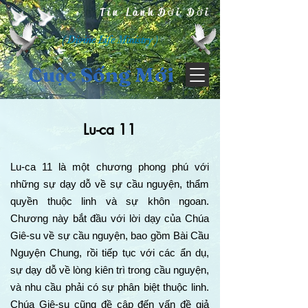
Tin Lành Đời Đời
( Divine Life Ministry )
Cuộc Sống Mới
Lu-ca 11
Lu-ca 11 là một chương phong phú với
những sự dạy dỗ về sự cầu nguyện, thẩm
quyền thuộc linh và sự khôn ngoan.
Chương này bắt đầu với lời dạy của Chúa
Giê-su về sự cầu nguyện, bao gồm Bài Cầu
Nguyện Chung, rồi tiếp tục với các ẩn dụ,
sự dạy dỗ về lòng kiên trì trong cầu nguyện,
và nhu cầu phải có sự phân biệt thuộc linh.
Chúa Giê-su cũng đề cập đến vấn đề giả