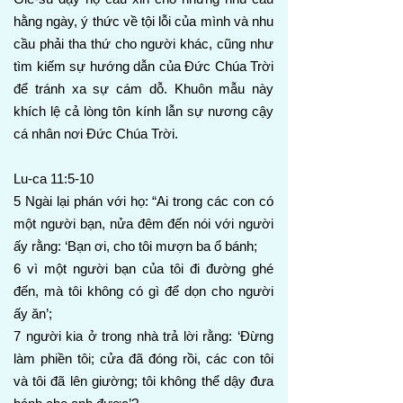
hằng ngày, ý thức về tội lỗi của mình và nhu
cầu phải tha thứ cho người khác, cũng như
tìm kiếm sự hướng dẫn của Đức Chúa Trời
để tránh xa sự cám dỗ. Khuôn mẫu này
khích lệ cả lòng tôn kính lẫn sự nương cậy
cá nhân nơi Đức Chúa Trời.
Lu-ca 11:5-10
5 Ngài lại phán với họ: “Ai trong các con có
một người bạn, nửa đêm đến nói với người
ấy rằng: ‘Bạn ơi, cho tôi mượn ba ổ bánh;
6 vì một người bạn của tôi đi đường ghé
đến, mà tôi không có gì để dọn cho người
ấy ăn’;
7 người kia ở trong nhà trả lời rằng: ‘Đừng
làm phiền tôi; cửa đã đóng rồi, các con tôi
và tôi đã lên giường; tôi không thể dậy đưa