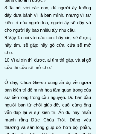
bánh cho anh được’?
8 Ta nói với các con, dù người ấy không
dậy đưa bánh vì là bạn mình, nhưng vì sự
kiên trì của người kia, người ấy sẽ dậy và
cho người ấy bao nhiêu tùy nhu cầu.
9 Vậy Ta nói với các con: hãy xin, sẽ được;
hãy tìm, sẽ gặp; hãy gõ cửa, cửa sẽ mở
cho.
10 Vì ai xin thì được, ai tìm thì gặp, và ai gõ
cửa thì cửa sẽ mở cho.”
Ở đây, Chúa Giê-su dùng ẩn dụ về người
bạn kiên trì để minh họa tầm quan trọng của
sự bền lòng trong cầu nguyện. Dù ban đầu
người bạn từ chối giúp đỡ, cuối cùng ông
vẫn đáp lại vì sự kiên trì. Ẩn dụ này nhấn
mạnh rằng Đức Chúa Trời, Đấng yêu
thương và sẵn lòng giúp đỡ hơn bội phần,