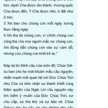
trời, danh Cha được tôn thánh. Vương quốc
Cha được đến. Ý Cha được nên, ở đất như
ở trời.
3 Xin ban cho chúng con mỗi ngày lương
thực hằng ngày.
4 Xin tha tội chúng con, vì chính chúng con
cũng tha cho mọi người mắc nợ chúng con.
Xin đừng dẫn chúng con vào sự cám dỗ,
nhưng cứu chúng con khỏi kẻ ác.”
Đáp lại lời thỉnh cầu của môn đồ, Chúa Giê-
su ban cho họ một khuôn mẫu cầu nguyện,
nhấn mạnh mối quan hệ với Đức Chúa Trời
như Cha và nhìn nhận sự thánh khiết cùng
thẩm quyền của Ngài. Lời cầu nguyện này
tìm kiếm ý muốn của Đức Chúa Trời, sự
chu cấp, sự tha thứ và sự bảo vệ. Chúa
Giê-su dạy họ cầu xin cho những nhu cầu