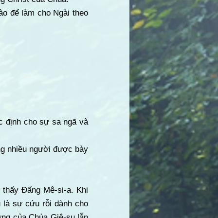
ào để làm cho Ngài theo
”
c định cho sự sa ngã và
ng nhiều người được bày
 thấy Đấng Mê-si-a. Khi
 là sự cứu rỗi dành cho
ưởng của Chúa Giê-su lẫn