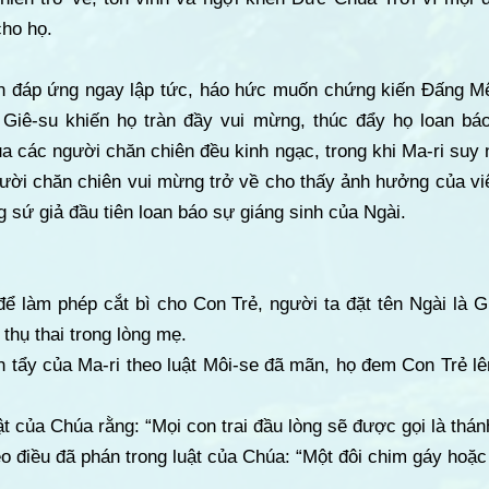
ho họ.
n đáp ứng ngay lập tức, háo hức muốn chứng kiến Đấng Mê
iê-su khiến họ tràn đầy vui mừng, thúc đẩy họ loan báo
a các người chăn chiên đều kinh ngạc, trong khi Ma-ri suy
gười chăn chiên vui mừng trở về cho thấy ảnh hưởng của v
g sứ giả đầu tiên loan báo sự giáng sinh của Ngài.
ể làm phép cắt bì cho Con Trẻ, người ta đặt tên Ngài là Gi
thụ thai trong lòng mẹ.
 tẩy của Ma-ri theo luật Môi-se đã mãn, họ đem Con Trẻ lê
ật của Chúa rằng: “Mọi con trai đầu lòng sẽ được gọi là thá
eo điều đã phán trong luật của Chúa: “Một đôi chim gáy hoặc