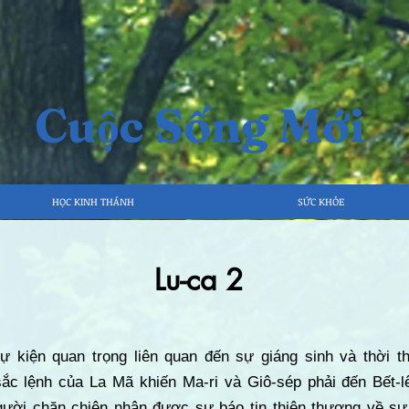
Cuộc Sống Mới
HỌC KINH THÁNH
SỨC KHỎE
Lu-ca 2
ự kiện quan trọng liên quan đến sự giáng sinh và thời t
c lệnh của La Mã khiến Ma-ri và Giô-sép phải đến Bết-l
ười chăn chiên nhận được sự báo tin thiên thượng về sự