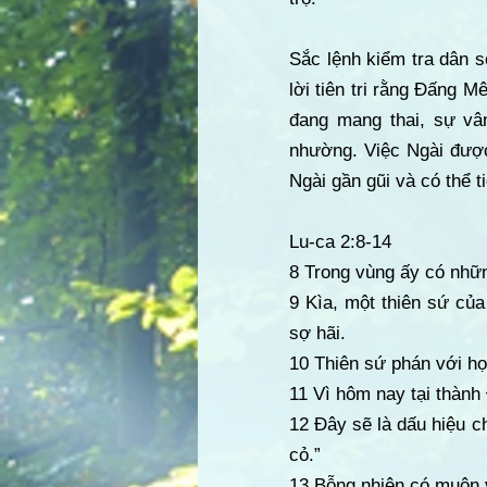
Sắc lệnh kiểm tra dân 
lời tiên tri rằng Đấng M
đang mang thai, sự vâ
nhường. Việc Ngài được
Ngài gần gũi và có thể t
Lu-ca 2:8-14
8 Trong vùng ấy có nhữ
9 Kìa, một thiên sứ củ
sợ hãi.
10 Thiên sứ phán với họ
11 Vì hôm nay tại thành
12 Đây sẽ là dấu hiệu 
cỏ.”
13 Bỗng nhiên có muôn v