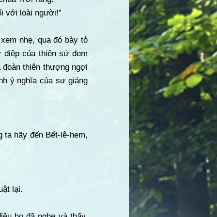
i với loài người!”
 xem nhẹ, qua đó bày tỏ
 điệp của thiên sứ đem
 đoàn thiên thượng ngợi
nh ý nghĩa của sự giáng
g ta hãy đến Bết-lê-hem,
ật lại.
iều họ đã nghe và thấy,