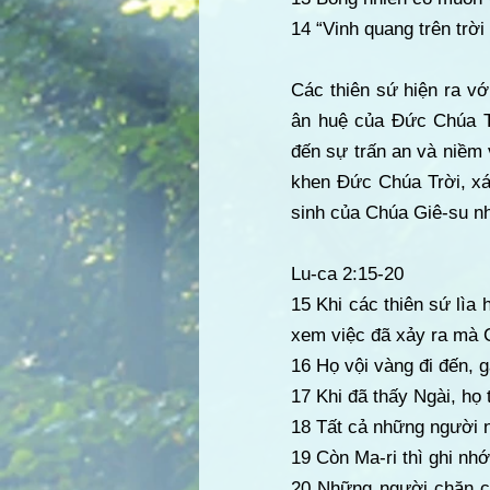
14 “Vinh quang trên trời
Các thiên sứ hiện ra v
ân huệ của Đức Chúa T
đến sự trấn an và niềm
khen Đức Chúa Trời, xá
sinh của Chúa Giê-su nh
Lu-ca 2:15-20
15 Khi các thiên sứ lìa
xem việc đã xảy ra mà C
16 Họ vội vàng đi đến, 
17 Khi đã thấy Ngài, họ
18 Tất cả những người n
19 Còn Ma-ri thì ghi nh
20 Những người chăn ch