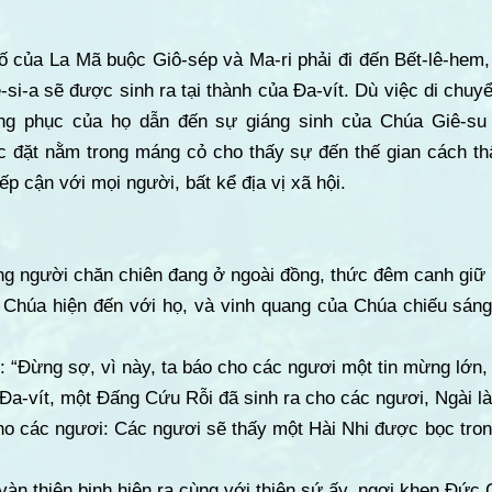
số của La Mã buộc Giô-sép và Ma-ri phải đi đến Bết-lê-hem
ê-si-a sẽ được sinh ra tại thành của Đa-vít. Dù việc di chuy
ng phục của họ dẫn đến sự giáng sinh của Chúa Giê-su
 đặt nằm trong máng cỏ cho thấy sự đến thế gian cách t
iếp cận với mọi người, bất kể địa vị xã hội.
ng người chăn chiên đang ở ngoài đồng, thức đêm canh giữ 
a Chúa hiện đến với họ, và vinh quang của Chúa chiếu sáng
: “Đừng sợ, vì này, ta báo cho các ngươi một tin mừng lớn,
 Đa-vít, một Đấng Cứu Rỗi đã sinh ra cho các ngươi, Ngài là
cho các ngươi: Các ngươi sẽ thấy một Hài Nhi được bọc tro
àn thiên binh hiện ra cùng với thiên sứ ấy, ngợi khen Đức 