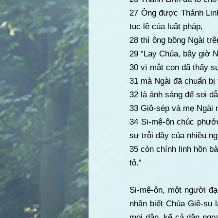
27 Ông được Thánh Linh
tục lệ của luật pháp,
28 thì ông bồng Ngài trê
29 “Lạy Chúa, bây giờ Ng
30 vì mắt con đã thấy s
31 mà Ngài đã chuẩn bị
32 là ánh sáng để soi d
33 Giô-sép và mẹ Ngài 
34 Si-mê-ôn chúc phước
sự trỗi dậy của nhiều ng
35 còn chính linh hồn b
tỏ.”
Si-mê-ôn, một người đạ
nhận biết Chúa Giê-su 
mọi dân, kể cả dân ngoạ