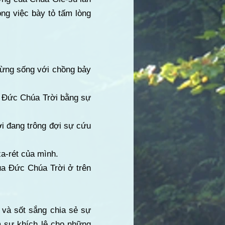
ng việc bày tỏ tấm lòng
, từng sống với chồng bảy
c Đức Chúa Trời bằng sự
ời đang trông đợi sự cứu
xa-rét của mình.
ủa Đức Chúa Trời ở trên
 và sốt sắng chia sẻ sự
m sự khích lệ cho những