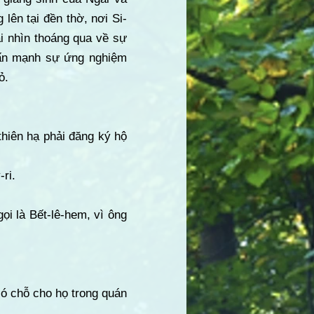
ên tại đền thờ, nơi Si-
i nhìn thoáng qua về sự
nhấn mạnh sự ứng nghiệm
ỏ.
thiên hạ phải đăng ký hộ
ri.
gọi là Bết-lê-hem, vì ông
có chỗ cho họ trong quán