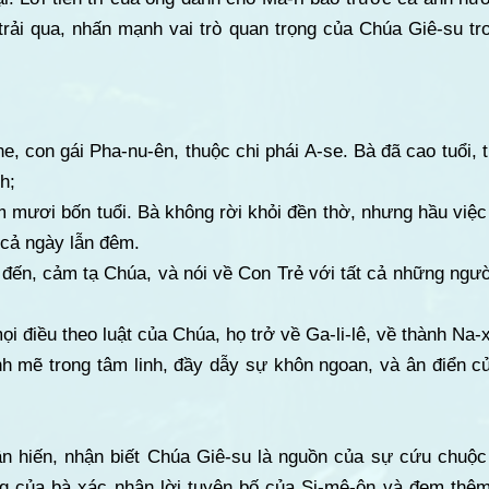
rải qua, nhấn mạnh vai trò quan trọng của Chúa Giê-su tro
-ne, con gái Pha-nu-ên, thuộc chi phái A-se. Bà đã cao tuổi
h;
m mươi bốn tuổi. Bà không rời khỏi đền thờ, nhưng hầu việ
 cả ngày lẫn đêm.
 đến, cảm tạ Chúa, và nói về Con Trẻ với tất cả những ngư
i điều theo luật của Chúa, họ trở về Ga-li-lê, về thành Na-
nh mẽ trong tâm linh, đầy dẫy sự khôn ngoan, và ân điển c
tận hiến, nhận biết Chúa Giê-su là nguồn của sự cứu chuộc
g của bà xác nhận lời tuyên bố của Si-mê-ôn và đem thê