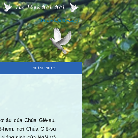
Tin Lành Đời Đời
( Divine Life Ministry )
THÁNH NHẠC
hơ ấu của Chúa Giê-su.
ê-hem, nơi Chúa Giê-su
 giáng sinh của Ngài và