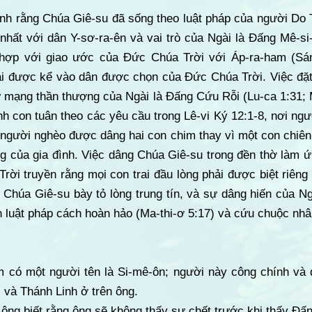
h rằng Chúa Giê-su đã sống theo luật pháp của người Do T
nhất với dân Y-sơ-ra-ên và vai trò của Ngài là Đấng Mê-si-
hợp với giao ước của Đức Chúa Trời với Áp-ra-ham (Sá
i được kể vào dân được chọn của Đức Chúa Trời. Việc đặt 
ứ mạng thần thượng của Ngài là Đấng Cứu Rỗi (Lu-ca 1:31; 
inh con tuân theo các yêu cầu trong Lê-vi Ký 12:1-8, nơi ng
o người nghèo được dâng hai con chim thay vì một con chiên
 của gia đình. Việc dâng Chúa Giê-su trong đền thờ làm ứ
rời truyền rằng mọi con trai đầu lòng phải được biệt riêng
h Chúa Giê-su bày tỏ lòng trung tín, và sự dâng hiến của Ng
n luật pháp cách hoàn hảo (Ma-thi-ơ 5:17) và cứu chuộc nhân
em có một người tên là Si-mê-ôn; người này công chính và 
, và Thánh Linh ở trên ông.
 ông biết rằng ông sẽ không thấy sự chết trước khi thấy Đấ