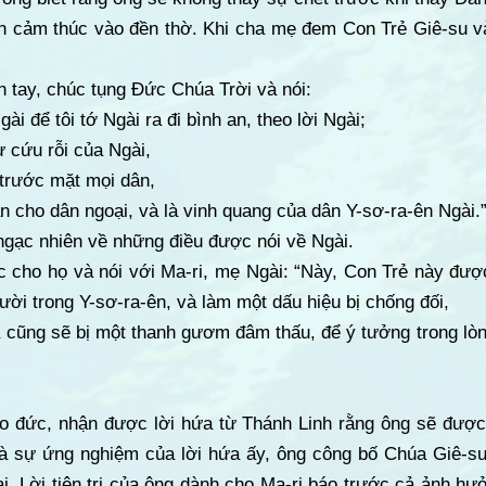
 cảm thúc vào đền thờ. Khi cha mẹ đem Con Trẻ Giê-su v
n tay, chúc tụng Đức Chúa Trời và nói:
ài để tôi tớ Ngài ra đi bình an, theo lời Ngài;
ự cứu rỗi của Ngài,
 trước mặt mọi dân,
ẫn cho dân ngoại, và là vinh quang của dân Y-sơ-ra-ên Ngài.
ngạc nhiên về những điều được nói về Ngài.
 cho họ và nói với Ma-ri, mẹ Ngài: “Này, Con Trẻ này đượ
ười trong Y-sơ-ra-ên, và làm một dấu hiệu bị chống đối,
à cũng sẽ bị một thanh gươm đâm thấu, để ý tưởng trong lò
o đức, nhận được lời hứa từ Thánh Linh rằng ông sẽ được
là sự ứng nghiệm của lời hứa ấy, ông công bố Chúa Giê-su
i. Lời tiên tri của ông dành cho Ma-ri báo trước cả ảnh h