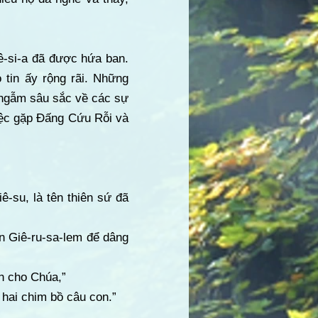
-si-a đã được hứa ban.
 tin ấy rộng rãi. Những
 ngẫm sâu sắc về các sự
iệc gặp Đấng Cứu Rỗi và
ê-su, là tên thiên sứ đã
n Giê-ru-sa-lem để dâng
nh cho Chúa,”
 hai chim bồ câu con.”