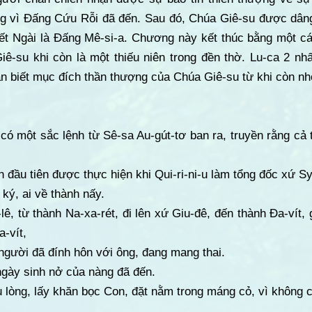
g vì Đấng Cứu Rỗi đã đến. Sau đó, Chúa Giê-su được dâng l
ết Ngài là Đấng Mê-si-a. Chương này kết thúc bằng một cá
ê-su khi còn là một thiếu niên trong đền thờ. Lu-ca 2 
hận biết mục đích thần thượng của Chúa Giê-su từ khi còn nh
có một sắc lệnh từ Sê-sa Au-gút-tơ ban ra, truyền rằng cả 
n đầu tiên được thực hiện khi Qui-ri-ni-u làm tổng đốc xứ Sy-
ký, ai về thành nấy.
lê, từ thành Na-xa-rét, đi lên xứ Giu-đê, đến thành Đa-vít, 
a-vít,
 người đã đính hôn với ông, đang mang thai.
 ngày sinh nở của nàng đã đến.
u lòng, lấy khăn bọc Con, đặt nằm trong máng cỏ, vì không 