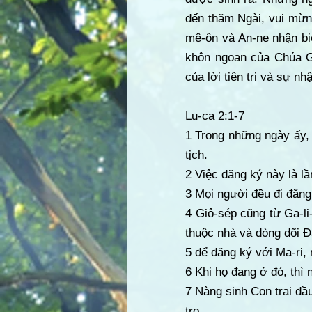
đến thăm Ngài, vui mừn
mê-ôn và An-ne nhận bi
khôn ngoan của Chúa Gi
của lời tiên tri và sự n
Lu-ca 2:1-7
1 Trong những ngày ấy, 
tịch.
2 Việc đăng ký này là lầ
3 Mọi người đều đi đăng 
4 Giô-sép cũng từ Ga-li-
thuộc nhà và dòng dõi Đ
5 để đăng ký với Ma-ri,
6 Khi họ đang ở đó, thì
7 Nàng sinh Con trai đầ
trọ.