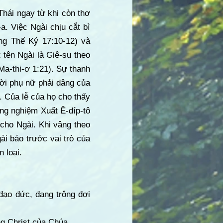
hái ngay từ khi còn thơ
a. Việc Ngài chịu cắt bì
ng Thế Ký 17:10-12) và
tên Ngài là Giê-su theo
Ma-thi-ơ 1:21). Sự thanh
ười phụ nữ phải dâng của
. Của lễ của họ cho thấy
ng nghiệm Xuất Ê-díp-tô
 cho Ngài. Khi vâng theo
ài báo trước vai trò của
 loại.
đạo đức, đang trông đợi
ng Christ của Chúa.