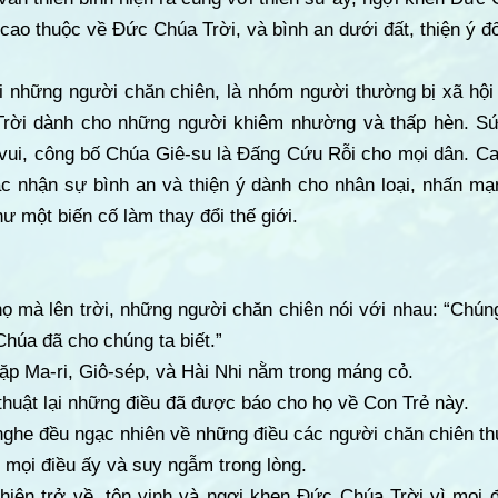
 cao thuộc về Đức Chúa Trời, và bình an dưới đất, thiện ý đố
ới những người chăn chiên, là nhóm người thường bị xã hội
rời dành cho những người khiêm nhường và thấp hèn. Sứ
 vui, công bố Chúa Giê-su là Đấng Cứu Rỗi cho mọi dân. Ca
c nhận sự bình an và thiện ý dành cho nhân loại, nhấn mạ
ư một biến cố làm thay đổi thế giới.
 họ mà lên trời, những người chăn chiên nói với nhau: “Chún
húa đã cho chúng ta biết.”
gặp Ma-ri, Giô-sép, và Hài Nhi nằm trong máng cỏ.
 thuật lại những điều đã được báo cho họ về Con Trẻ này.
ghe đều ngạc nhiên về những điều các người chăn chiên thu
ớ mọi điều ấy và suy ngẫm trong lòng.
iên trở về, tôn vinh và ngợi khen Đức Chúa Trời vì mọi đ