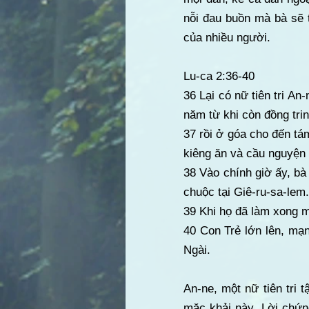
nỗi đau buồn mà bà sẽ t
của nhiều người.
Lu-ca 2:36-40
36 Lại có nữ tiên tri An
năm từ khi còn đồng trin
37 rồi ở góa cho đến tá
kiêng ăn và cầu nguyện
38 Vào chính giờ ấy, bà
chuộc tại Giê-ru-sa-lem.
39 Khi họ đã làm xong mọ
40 Con Trẻ lớn lên, mạ
Ngài.
An-ne, một nữ tiên tri 
mặc khải này. Lời chứn