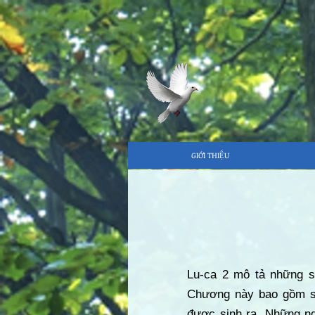
GIỚI THIỆU
Lu-ca 2 mô tả những s
Chương này bao gồm sắ
được sinh ra. Những ng