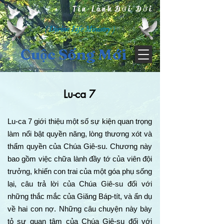
Tin Lành Đời Đời
( Divine Life Ministry )
Cuộc Sống Mới
Lu-ca 7
Lu-ca 7 giới thiệu một số sự kiện quan trọng
làm nổi bật quyền năng, lòng thương xót và
thẩm quyền của Chúa Giê-su. Chương này
bao gồm việc chữa lành đầy tớ của viên đội
trưởng, khiến con trai của một góa phụ sống
lại, câu trả lời của Chúa Giê-su đối với
những thắc mắc của Giăng Báp-tít, và ẩn dụ
về hai con nợ. Những câu chuyện này bày
tỏ sự quan tâm của Chúa Giê-su đối với