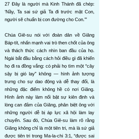
27 Đây là người mà Kinh Thánh đã chép:
‘Nầy, Ta sai sứ giả Ta đi trước mặt Con,
người sẽ chuẩn bị con đường cho Con.’”
Chúa Giê-su nói với đoàn dân về Giăng
Báp-tít, nhấn mạnh vai trò then chốt của ông
và thách thức cách nhìn ban đầu của họ.
Ngài bắt đầu bằng cách hỏi điều gì đã khiến
họ đi ra đồng vắng: có phải họ tìm một “cây
sậy bị gió lay” không — hình ảnh tượng
trưng cho sự dao động và dễ thay đổi, là
những đặc điểm không hề có nơi Giăng.
Hình ảnh này làm nổi bật sự kiên định và
lòng can đảm của Giăng, phân biệt ông với
những người dễ bị áp lực xã hội làm lay
chuyển. Sau đó, Chúa Giê-su làm rõ rằng
Giăng không chỉ là một tiên tri, mà là sứ giả
được tiên tri trong Ma-la-chi 3:1, “được sai