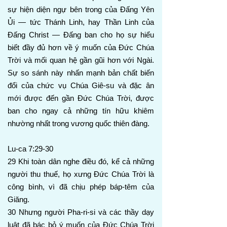
sự hiện diện ngự bên trong của Đấng Yên
Ủi — tức Thánh Linh, hay Thần Linh của
Đấng Christ — Đấng ban cho họ sự hiểu
biết đầy đủ hơn về ý muốn của Đức Chúa
Trời và mối quan hệ gần gũi hơn với Ngài.
Sự so sánh này nhấn mạnh bản chất biến
đổi của chức vụ Chúa Giê-su và đặc ân
mới được đến gần Đức Chúa Trời, được
ban cho ngay cả những tín hữu khiêm
nhường nhất trong vương quốc thiên đàng.
Lu-ca 7:29-30
29 Khi toàn dân nghe điều đó, kể cả những
người thu thuế, họ xưng Đức Chúa Trời là
công bình, vì đã chịu phép báp-têm của
Giăng.
30 Nhưng người Pha-ri-si và các thầy dạy
luật đã bác bỏ ý muốn của Đức Chúa Trời