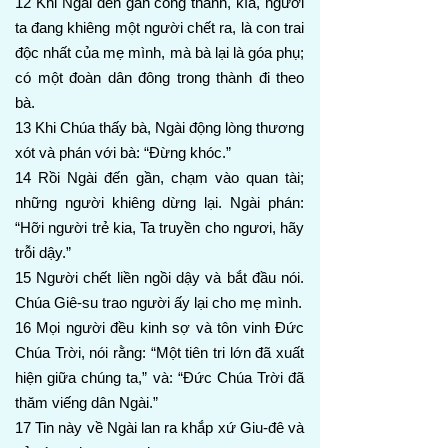
12 Khi Ngài đến gần cổng thành, kìa, người
ta đang khiêng một người chết ra, là con trai
độc nhất của mẹ mình, mà bà lại là góa phụ;
có một đoàn dân đông trong thành đi theo
bà.
13 Khi Chúa thấy bà, Ngài động lòng thương
xót và phán với bà: “Đừng khóc.”
14 Rồi Ngài đến gần, chạm vào quan tài;
những người khiêng dừng lại. Ngài phán:
“Hỡi người trẻ kia, Ta truyền cho ngươi, hãy
trỗi dậy.”
15 Người chết liền ngồi dậy và bắt đầu nói.
Chúa Giê-su trao người ấy lại cho mẹ mình.
16 Mọi người đều kinh sợ và tôn vinh Đức
Chúa Trời, nói rằng: “Một tiên tri lớn đã xuất
hiện giữa chúng ta,” và: “Đức Chúa Trời đã
thăm viếng dân Ngài.”
17 Tin này về Ngài lan ra khắp xứ Giu-đê và