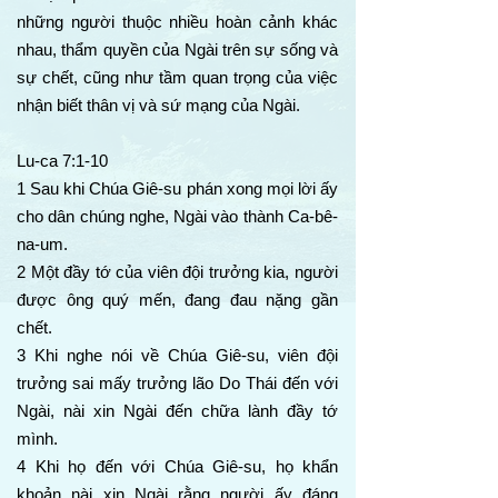
những người thuộc nhiều hoàn cảnh khác
nhau, thẩm quyền của Ngài trên sự sống và
sự chết, cũng như tầm quan trọng của việc
nhận biết thân vị và sứ mạng của Ngài.
Lu-ca 7:1-10
1 Sau khi Chúa Giê-su phán xong mọi lời ấy
cho dân chúng nghe, Ngài vào thành Ca-bê-
na-um.
2 Một đầy tớ của viên đội trưởng kia, người
được ông quý mến, đang đau nặng gần
chết.
3 Khi nghe nói về Chúa Giê-su, viên đội
trưởng sai mấy trưởng lão Do Thái đến với
Ngài, nài xin Ngài đến chữa lành đầy tớ
mình.
4 Khi họ đến với Chúa Giê-su, họ khẩn
khoản nài xin Ngài rằng người ấy đáng