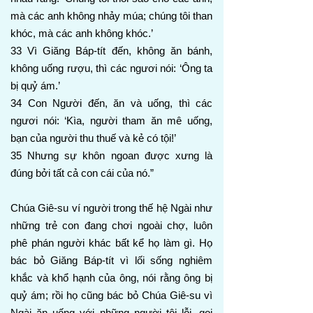
mà các anh không nhảy múa; chúng tôi than
khóc, mà các anh không khóc.’
33 Vì Giăng Báp-tít đến, không ăn bánh,
không uống rượu, thì các ngươi nói: ‘Ông ta
bị quỷ ám.’
34 Con Người đến, ăn và uống, thì các
ngươi nói: ‘Kìa, người tham ăn mê uống,
bạn của người thu thuế và kẻ có tội!’
35 Nhưng sự khôn ngoan được xưng là
đúng bởi tất cả con cái của nó.”
Chúa Giê-su ví người trong thế hệ Ngài như
những trẻ con đang chơi ngoài chợ, luôn
phê phán người khác bất kể họ làm gì. Họ
bác bỏ Giăng Báp-tít vì lối sống nghiêm
khắc và khổ hạnh của ông, nói rằng ông bị
quỷ ám; rồi họ cũng bác bỏ Chúa Giê-su vì
Ngài ăn uống với những người tội lỗi, gọi