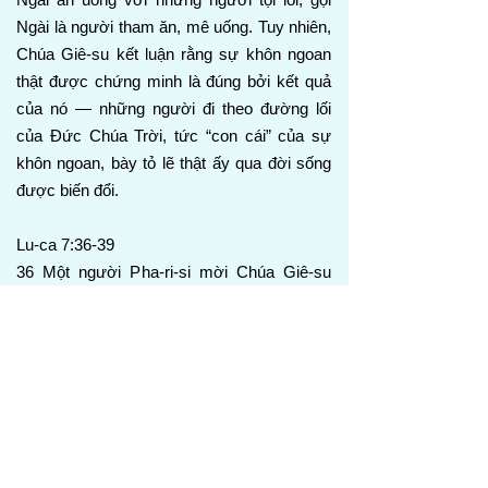
Ngài là người tham ăn, mê uống. Tuy nhiên,
Chúa Giê-su kết luận rằng sự khôn ngoan
thật được chứng minh là đúng bởi kết quả
của nó — những người đi theo đường lối
của Đức Chúa Trời, tức “con cái” của sự
khôn ngoan, bày tỏ lẽ thật ấy qua đời sống
được biến đổi.
Lu-ca 7:36-39
36 Một người Pha-ri-si mời Chúa Giê-su
dùng bữa với mình. Ngài vào nhà người
Pha-ri-si ấy và ngồi vào bàn.
37 Kìa, có một phụ nữ trong thành, vốn là
người tội lỗi, khi biết Chúa Giê-su đang ngồi
ăn trong nhà người Pha-ri-si, liền đem đến
một bình ngọc đựng dầu thơm.
38 Nàng đứng phía sau nơi chân Ngài mà