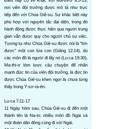
Điều này có vẻ khác với Ma-thi-ơ 8:5-13,
nơi viên đội trưởng được mô tả như trực
tiếp đến với Chúa Giê-su. Sự khác biệt này
phù hợp với nguyên tắc đại diện, trong đó
hành động được thực hiện qua người trung
gian vẫn được quy cho người chủ sự việc.
Tương tự như Chúa Giê-su được nói là “tìm
được” một con lừa con (Giăng 12:14), dù
các môn đồ là người đi lấy nó (Lu-ca 19:30),
Ma-thi-ơ tóm lược câu chuyện để nhấn
mạnh đức tin của viên đội trưởng, là đức tin
được Chúa Giê-su khen ngợi là chưa từng
thấy trong Y-sơ-ra-ên.
Lu-ca 7:11-17
11 Ngày hôm sau, Chúa Giê-su đi đến một
thành tên là Na-in; nhiều môn đồ Ngài và
một đoàn dân đông cùng đi với Ngài.