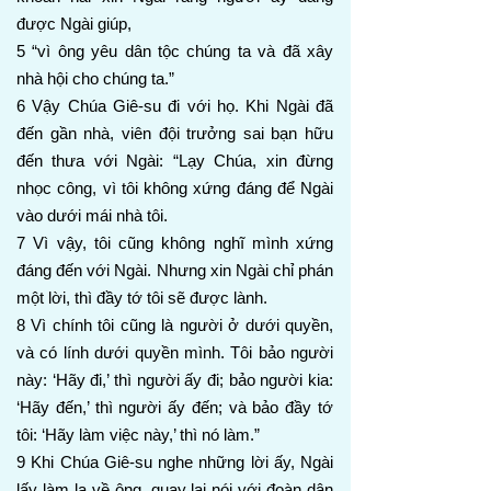
được Ngài giúp,
5 “vì ông yêu dân tộc chúng ta và đã xây
nhà hội cho chúng ta.”
6 Vậy Chúa Giê-su đi với họ. Khi Ngài đã
đến gần nhà, viên đội trưởng sai bạn hữu
đến thưa với Ngài: “Lạy Chúa, xin đừng
nhọc công, vì tôi không xứng đáng để Ngài
vào dưới mái nhà tôi.
7 Vì vậy, tôi cũng không nghĩ mình xứng
đáng đến với Ngài. Nhưng xin Ngài chỉ phán
một lời, thì đầy tớ tôi sẽ được lành.
8 Vì chính tôi cũng là người ở dưới quyền,
và có lính dưới quyền mình. Tôi bảo người
này: ‘Hãy đi,’ thì người ấy đi; bảo người kia:
‘Hãy đến,’ thì người ấy đến; và bảo đầy tớ
tôi: ‘Hãy làm việc này,’ thì nó làm.”
9 Khi Chúa Giê-su nghe những lời ấy, Ngài
lấy làm lạ về ông, quay lại nói với đoàn dân