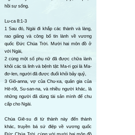
hồi sự sống.
Lu-ca 8:1-3
1 Sau đó, Ngài đi khắp các thành và làng,
rao giảng và công bố tin lành về vương
quốc Đức Chúa Trời. Mười hai môn đồ ở
với Ngài,
2 cùng một số phụ nữ đã được chữa lành
khỏi các tà linh và bệnh tật: Ma-ri gọi là Ma-
đơ-len, người đã được đuổi khỏi bảy quỷ,
3 Giô-anna, vợ của Chu-xa, quản gia của
Hê-rốt, Su-san-na, và nhiều người khác, là
những người đã dùng tài sản mình để chu
cấp cho Ngài.
Chúa Giê-su đi từ thành này đến thành
khác, truyền bá sứ điệp về vương quốc
Đức Chúa Trời, cùng với mười hai môn đồ