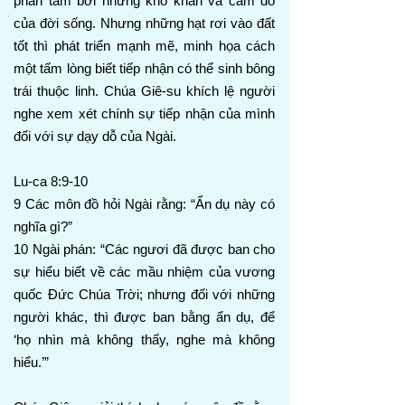
phân tâm bởi những khó khăn và cám dỗ
của đời sống. Nhưng những hạt rơi vào đất
tốt thì phát triển mạnh mẽ, minh họa cách
một tấm lòng biết tiếp nhận có thể sinh bông
trái thuộc linh. Chúa Giê-su khích lệ người
nghe xem xét chính sự tiếp nhận của mình
đối với sự dạy dỗ của Ngài.
Lu-ca 8:9-10
9 Các môn đồ hỏi Ngài rằng: “Ẩn dụ này có
nghĩa gì?”
10 Ngài phán: “Các ngươi đã được ban cho
sự hiểu biết về các mầu nhiệm của vương
quốc Đức Chúa Trời; nhưng đối với những
người khác, thì được ban bằng ẩn dụ, để
‘họ nhìn mà không thấy, nghe mà không
hiểu.’”