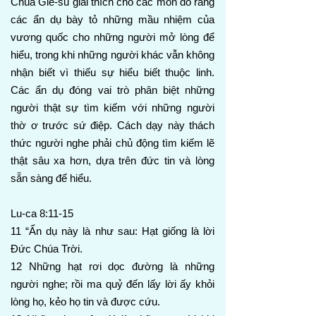
Chúa Giê-su giải thích cho các môn đồ rằng
các ẩn dụ bày tỏ những mầu nhiệm của
vương quốc cho những người mở lòng để
hiểu, trong khi những người khác vẫn không
nhận biết vì thiếu sự hiểu biết thuộc linh.
Các ẩn dụ đóng vai trò phân biệt những
người thật sự tìm kiếm với những người
thờ ơ trước sứ điệp. Cách dạy này thách
thức người nghe phải chủ động tìm kiếm lẽ
thật sâu xa hơn, dựa trên đức tin và lòng
sẵn sàng để hiểu.
Lu-ca 8:11-15
11 “Ẩn dụ này là như sau: Hạt giống là lời
Đức Chúa Trời.
12 Những hạt rơi dọc đường là những
người nghe; rồi ma quỷ đến lấy lời ấy khỏi
lòng họ, kẻo họ tin và được cứu.