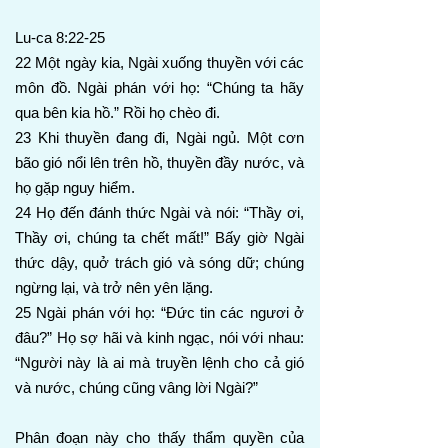
Lu-ca 8:22-25
22 Một ngày kia, Ngài xuống thuyền với các
môn đồ. Ngài phán với họ: “Chúng ta hãy
qua bên kia hồ.” Rồi họ chèo đi.
23 Khi thuyền đang đi, Ngài ngủ. Một cơn
bão gió nổi lên trên hồ, thuyền đầy nước, và
họ gặp nguy hiểm.
24 Họ đến đánh thức Ngài và nói: “Thầy ơi,
Thầy ơi, chúng ta chết mất!” Bấy giờ Ngài
thức dậy, quở trách gió và sóng dữ; chúng
ngừng lại, và trở nên yên lặng.
25 Ngài phán với họ: “Đức tin các ngươi ở
đâu?” Họ sợ hãi và kinh ngạc, nói với nhau:
“Người này là ai mà truyền lệnh cho cả gió
và nước, chúng cũng vâng lời Ngài?”
Phân đoạn này cho thấy thẩm quyền của