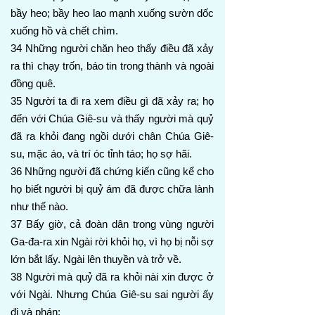
bầy heo; bầy heo lao mạnh xuống sườn dốc
xuống hồ và chết chìm.
34 Những người chăn heo thấy điều đã xảy
ra thì chạy trốn, báo tin trong thành và ngoài
đồng quê.
35 Người ta đi ra xem điều gì đã xảy ra; họ
đến với Chúa Giê-su và thấy người mà quỷ
đã ra khỏi đang ngồi dưới chân Chúa Giê-
su, mặc áo, và trí óc tỉnh táo; họ sợ hãi.
36 Những người đã chứng kiến cũng kể cho
họ biết người bị quỷ ám đã được chữa lành
như thế nào.
37 Bấy giờ, cả đoàn dân trong vùng người
Ga-đa-ra xin Ngài rời khỏi họ, vì họ bị nỗi sợ
lớn bắt lấy. Ngài lên thuyền và trở về.
38 Người mà quỷ đã ra khỏi nài xin được ở
với Ngài. Nhưng Chúa Giê-su sai người ấy
đi và phán: