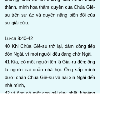
thành, minh họa thẩm quyền của Chúa Giê-
su trên sự ác và quyền năng biến đổi của
sự giải cứu.
Lu-ca 8:40-42
40 Khi Chúa Giê-su trở lại, đám đông tiếp
đón Ngài, vì mọi người đều đang chờ Ngài.
41 Kìa, có một người tên là Giai-ru đến; ông
là người cai quản nhà hội. Ông sấp mình
dưới chân Chúa Giê-su và nài xin Ngài đến
nhà mình,
42 vì ông có một con gái duy nhất, khoảng
mười hai tuổi, đang hấp hối. Khi Ngài đi,
đám đông chen lấn quanh Ngài.
Khi trở lại, Chúa Giê-su được đám đông
đón tiếp, vì họ háo hức gặp Ngài. Giai-ru,
một người cai quản nhà hội, đến với Ngài