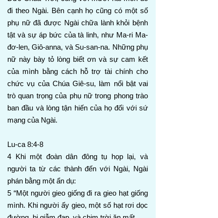
đi theo Ngài. Bên cạnh họ cũng có một số
phụ nữ đã được Ngài chữa lành khỏi bệnh
tật và sự áp bức của tà linh, như Ma-ri Ma-
đơ-len, Giô-anna, và Su-san-na. Những phụ
nữ này bày tỏ lòng biết ơn và sự cam kết
của mình bằng cách hỗ trợ tài chính cho
chức vụ của Chúa Giê-su, làm nổi bật vai
trò quan trọng của phụ nữ trong phong trào
ban đầu và lòng tận hiến của họ đối với sứ
mạng của Ngài.
Lu-ca 8:4-8
4 Khi một đoàn dân đông tụ họp lại, và
người ta từ các thành đến với Ngài, Ngài
phán bằng một ẩn dụ:
5 “Một người gieo giống đi ra gieo hạt giống
mình. Khi người ấy gieo, một số hạt rơi dọc
đường, bị giẫm đạp, và chim trời ăn mất.