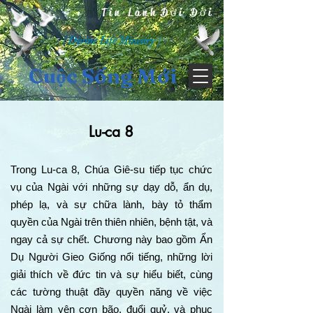
Tin Lành Đời Đời
( Divine Life Ministry )
Cuộc Sống Mới
Lu-ca 8
Trong Lu-ca 8, Chúa Giê-su tiếp tục chức
vụ của Ngài với những sự dạy dỗ, ẩn dụ,
phép lạ, và sự chữa lành, bày tỏ thẩm
quyền của Ngài trên thiên nhiên, bệnh tật, và
ngay cả sự chết. Chương này bao gồm Ẩn
Dụ Người Gieo Giống nổi tiếng, những lời
giải thích về đức tin và sự hiểu biết, cùng
các tường thuật đầy quyền năng về việc
Ngài làm yên cơn bão, đuổi quỷ, và phục