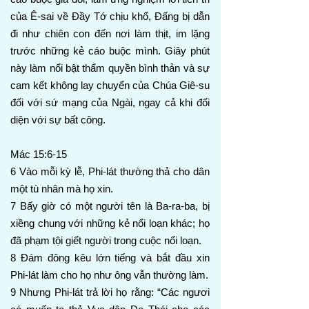
của Ê-sai về Đầy Tớ chịu khổ, Đấng bị dẫn
đi như chiên con đến nơi làm thịt, im lặng
trước những kẻ cáo buộc mình. Giây phút
này làm nổi bật thẩm quyền bình thản và sự
cam kết không lay chuyển của Chúa Giê-su
đối với sứ mạng của Ngài, ngay cả khi đối
diện với sự bất công.
Mác 15:6-15
6 Vào mỗi kỳ lễ, Phi-lát thường thả cho dân
một tù nhân mà họ xin.
7 Bấy giờ có một người tên là Ba-ra-ba, bị
xiềng chung với những kẻ nổi loạn khác; họ
đã phạm tội giết người trong cuộc nổi loạn.
8 Đám đông kêu lớn tiếng và bắt đầu xin
Phi-lát làm cho họ như ông vẫn thường làm.
9 Nhưng Phi-lát trả lời họ rằng: “Các ngươi