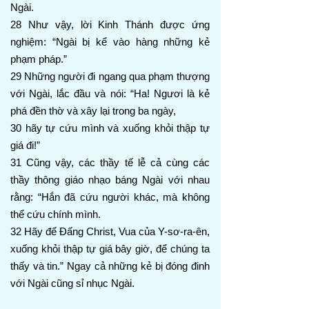
Ngài.
28 Như vậy, lời Kinh Thánh được ứng
nghiệm: “Ngài bị kể vào hàng những kẻ
phạm pháp.”
29 Những người đi ngang qua phạm thượng
với Ngài, lắc đầu và nói: “Ha! Ngươi là kẻ
phá đền thờ và xây lại trong ba ngày,
30 hãy tự cứu mình và xuống khỏi thập tự
giá đi!”
31 Cũng vậy, các thầy tế lễ cả cùng các
thầy thông giáo nhạo báng Ngài với nhau
rằng: “Hắn đã cứu người khác, mà không
thể cứu chính mình.
32 Hãy để Đấng Christ, Vua của Y-sơ-ra-ên,
xuống khỏi thập tự giá bây giờ, để chúng ta
thấy và tin.” Ngay cả những kẻ bị đóng đinh
với Ngài cũng sỉ nhục Ngài.