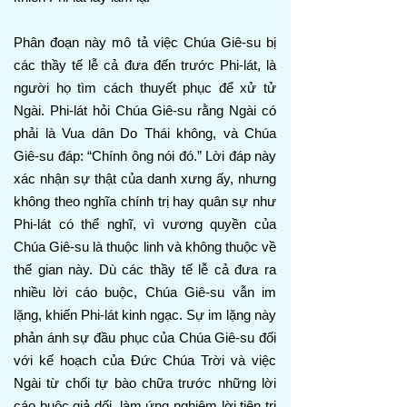
Phân đoạn này mô tả việc Chúa Giê-su bị
các thầy tế lễ cả đưa đến trước Phi-lát, là
người họ tìm cách thuyết phục để xử tử
Ngài. Phi-lát hỏi Chúa Giê-su rằng Ngài có
phải là Vua dân Do Thái không, và Chúa
Giê-su đáp: “Chính ông nói đó.” Lời đáp này
xác nhận sự thật của danh xưng ấy, nhưng
không theo nghĩa chính trị hay quân sự như
Phi-lát có thể nghĩ, vì vương quyền của
Chúa Giê-su là thuộc linh và không thuộc về
thế gian này. Dù các thầy tế lễ cả đưa ra
nhiều lời cáo buộc, Chúa Giê-su vẫn im
lặng, khiến Phi-lát kinh ngạc. Sự im lặng này
phản ánh sự đầu phục của Chúa Giê-su đối
với kế hoạch của Đức Chúa Trời và việc
Ngài từ chối tự bào chữa trước những lời
cáo buộc giả dối, làm ứng nghiệm lời tiên tri