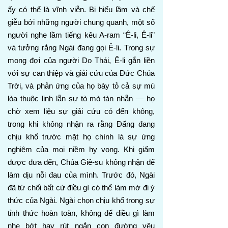
ấy có thể là vĩnh viễn. Bị hiểu lầm và chế
giễu bởi những người chung quanh, một số
người nghe lầm tiếng kêu A-ram “Ê-li, Ê-li”
và tưởng rằng Ngài đang gọi Ê-li. Trong sự
mong đợi của người Do Thái, Ê-li gắn liền
với sự can thiệp và giải cứu của Đức Chúa
Trời, và phản ứng của họ bày tỏ cả sự mù
lòa thuộc linh lẫn sự tò mò tàn nhẫn — họ
chờ xem liệu sự giải cứu có đến không,
trong khi không nhận ra rằng Đấng đang
chịu khổ trước mặt họ chính là sự ứng
nghiệm của mọi niềm hy vọng. Khi giấm
được đưa đến, Chúa Giê-su không nhận để
làm dịu nỗi đau của mình. Trước đó, Ngài
đã từ chối bất cứ điều gì có thể làm mờ đi ý
thức của Ngài. Ngài chọn chịu khổ trong sự
tỉnh thức hoàn toàn, không để điều gì làm
nhẹ bớt hay rút ngắn con đường yêu