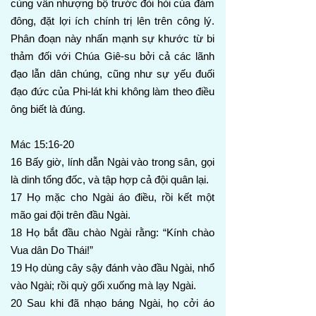
cùng vẫn nhượng bộ trước đòi hỏi của đám
đông, đặt lợi ích chính trị lên trên công lý.
Phân đoạn này nhấn mạnh sự khước từ bi
thảm đối với Chúa Giê-su bởi cả các lãnh
đạo lẫn dân chúng, cũng như sự yếu đuối
đạo đức của Phi-lát khi không làm theo điều
ông biết là đúng.
Mác 15:16-20
16 Bấy giờ, lính dẫn Ngài vào trong sân, gọi
là dinh tổng đốc, và tập hợp cả đội quân lại.
17 Họ mặc cho Ngài áo điều, rồi kết một
mão gai đội trên đầu Ngài.
18 Họ bắt đầu chào Ngài rằng: “Kính chào
Vua dân Do Thái!”
19 Họ dùng cây sậy đánh vào đầu Ngài, nhổ
vào Ngài; rồi quỳ gối xuống mà lạy Ngài.
20 Sau khi đã nhạo báng Ngài, họ cởi áo