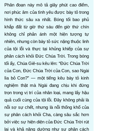
Phân đoạn này mô tả giây phút cao điểm,
nơi phúc âm của tình yêu được bày tỏ trong
hình thức sâu xa nhất. Bóng tối bao phủ
khắp đất từ giờ thứ sáu đến giờ thứ chín
không chỉ phản ánh một hiện tượng tự
nhiên, nhưng còn bày tỏ sức nặng thuộc linh
của tội lỗi và thực tại khủng khiếp của sự
phân cách khỏi Đức Chúa Trời. Trong bóng
tối ấy, Chúa Giê-su kêu lên: “Đức Chúa Trời
của Con, Đức Chúa Trời của Con, sao Ngài
lìa bỏ Con?” — một tiếng kêu bày tỏ kinh
nghiệm thật mà Ngài đang chịu khi đứng
trọn trong vị trí của nhân loại, mang lấy hậu
quả cuối cùng của tội lỗi. Đây không phải là
nỗi sợ sự chết, nhưng là nỗi thống khổ của
sự phân cách khỏi Cha, càng sâu sắc hơn
bởi việc sự hiện diện của Đức Chúa Trời rút
lại và khả năng dường như sự phân cách