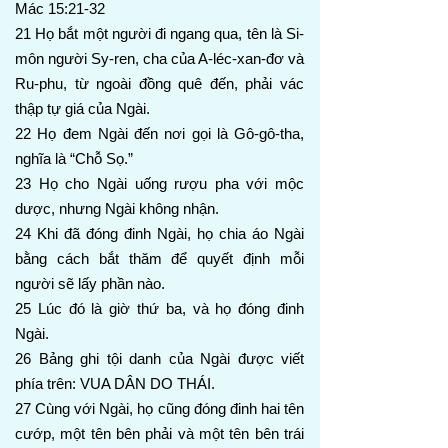
Mác 15:21-32
21 Họ bắt một người đi ngang qua, tên là Si-
môn người Sy-ren, cha của A-léc-xan-đơ và
Ru-phu, từ ngoài đồng quê đến, phải vác
thập tự giá của Ngài.
22 Họ đem Ngài đến nơi gọi là Gô-gô-tha,
nghĩa là “Chỗ Sọ.”
23 Họ cho Ngài uống rượu pha với mộc
dược, nhưng Ngài không nhận.
24 Khi đã đóng đinh Ngài, họ chia áo Ngài
bằng cách bắt thăm để quyết định mỗi
người sẽ lấy phần nào.
25 Lúc đó là giờ thứ ba, và họ đóng đinh
Ngài.
26 Bảng ghi tội danh của Ngài được viết
phía trên: VUA DÂN DO THÁI.
27 Cùng với Ngài, họ cũng đóng đinh hai tên
cướp, một tên bên phải và một tên bên trái