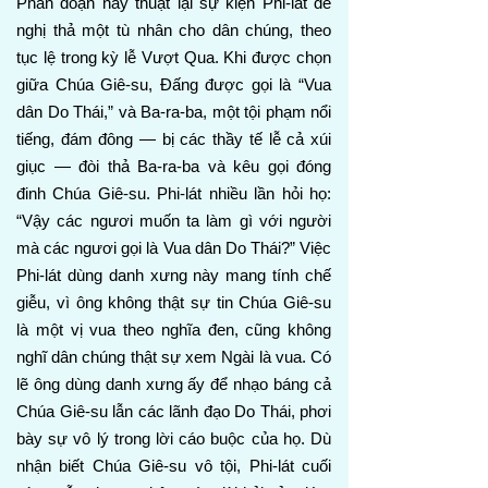
Phân đoạn này thuật lại sự kiện Phi-lát đề
nghị thả một tù nhân cho dân chúng, theo
tục lệ trong kỳ lễ Vượt Qua. Khi được chọn
giữa Chúa Giê-su, Đấng được gọi là “Vua
dân Do Thái,” và Ba-ra-ba, một tội phạm nổi
tiếng, đám đông — bị các thầy tế lễ cả xúi
giục — đòi thả Ba-ra-ba và kêu gọi đóng
đinh Chúa Giê-su. Phi-lát nhiều lần hỏi họ:
“Vậy các ngươi muốn ta làm gì với người
mà các ngươi gọi là Vua dân Do Thái?” Việc
Phi-lát dùng danh xưng này mang tính chế
giễu, vì ông không thật sự tin Chúa Giê-su
là một vị vua theo nghĩa đen, cũng không
nghĩ dân chúng thật sự xem Ngài là vua. Có
lẽ ông dùng danh xưng ấy để nhạo báng cả
Chúa Giê-su lẫn các lãnh đạo Do Thái, phơi
bày sự vô lý trong lời cáo buộc của họ. Dù
nhận biết Chúa Giê-su vô tội, Phi-lát cuối