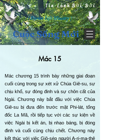
Tin Lành Đời Đời
( Divine Life Ministry )
Cuộc Sống Mới
Mác 15
Mác chương 15 trình bày những giai đoạn
cuối cùng trong sự xét xử Chúa Giê-su, sự
chịu khổ, sự đóng đinh và sự chôn cất của
Ngài. Chương này bắt đầu với việc Chúa
Giê-su bị đưa đến trước mặt Phi-lát, tổng
đốc La Mã, rồi tiếp tục với các sự kiện về
việc Ngài bị kết án, bị nhạo báng, bị đóng
đinh và cuối cùng chịu chết. Chương này
kết thúc với việc Giô-sép người A-ri-ma-thê