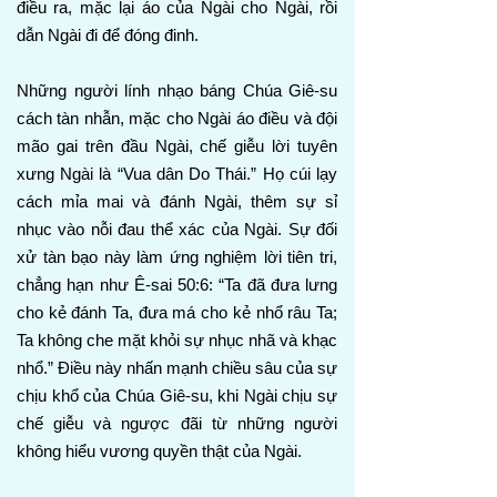
điều ra, mặc lại áo của Ngài cho Ngài, rồi
dẫn Ngài đi để đóng đinh.
Những người lính nhạo báng Chúa Giê-su
cách tàn nhẫn, mặc cho Ngài áo điều và đội
mão gai trên đầu Ngài, chế giễu lời tuyên
xưng Ngài là “Vua dân Do Thái.” Họ cúi lạy
cách mỉa mai và đánh Ngài, thêm sự sỉ
nhục vào nỗi đau thể xác của Ngài. Sự đối
xử tàn bạo này làm ứng nghiệm lời tiên tri,
chẳng hạn như Ê-sai 50:6: “Ta đã đưa lưng
cho kẻ đánh Ta, đưa má cho kẻ nhổ râu Ta;
Ta không che mặt khỏi sự nhục nhã và khạc
nhổ.” Điều này nhấn mạnh chiều sâu của sự
chịu khổ của Chúa Giê-su, khi Ngài chịu sự
chế giễu và ngược đãi từ những người
không hiểu vương quyền thật của Ngài.