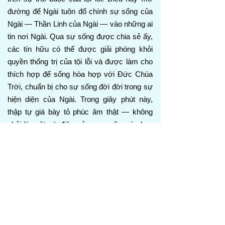
đường để Ngài tuôn đổ chính sự sống của
Ngài — Thần Linh của Ngài — vào những ai
tin nơi Ngài. Qua sự sống được chia sẻ ấy,
các tín hữu có thể được giải phóng khỏi
quyền thống trị của tội lỗi và được làm cho
thích hợp để sống hòa hợp với Đức Chúa
Trời, chuẩn bị cho sự sống đời đời trong sự
hiện diện của Ngài. Trong giây phút này,
thập tự giá bày tỏ phúc âm thật — không
phải là một sứ điệp của sự cưỡng ép hay
quyền lực áp đặt, nhưng là tình yêu sẵn
sàng ban cho tất cả. Sự cứu chuộc được
hoàn thành không bởi quyền lực cưỡng
bức, nhưng bởi một tình yêu sâu đến mức
chịu đựng bóng tối, sự bị bỏ rơi, và nguy cơ
mất mát đời đời vì cớ nhân loại.
Mác 15:38-41