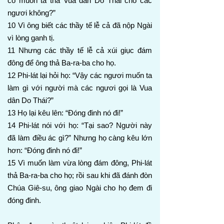
có muốn ta thả Vua dân Do Thái cho các
ngươi không?”
10 Vì ông biết các thầy tế lễ cả đã nộp Ngài
vì lòng ganh tị.
11 Nhưng các thầy tế lễ cả xúi giục đám
đông để ông thả Ba-ra-ba cho họ.
12 Phi-lát lại hỏi họ: “Vậy các ngươi muốn ta
làm gì với người mà các ngươi gọi là Vua
dân Do Thái?”
13 Họ lại kêu lên: “Đóng đinh nó đi!”
14 Phi-lát nói với họ: “Tại sao? Người này
đã làm điều ác gì?” Nhưng họ càng kêu lớn
hơn: “Đóng đinh nó đi!”
15 Vì muốn làm vừa lòng đám đông, Phi-lát
thả Ba-ra-ba cho họ; rồi sau khi đã đánh đòn
Chúa Giê-su, ông giao Ngài cho họ đem đi
đóng đinh.