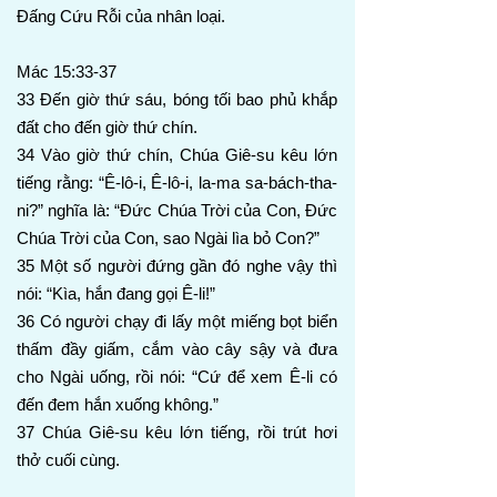
Đấng Cứu Rỗi của nhân loại.
Mác 15:33-37
33 Đến giờ thứ sáu, bóng tối bao phủ khắp
đất cho đến giờ thứ chín.
34 Vào giờ thứ chín, Chúa Giê-su kêu lớn
tiếng rằng: “Ê-lô-i, Ê-lô-i, la-ma sa-bách-tha-
ni?” nghĩa là: “Đức Chúa Trời của Con, Đức
Chúa Trời của Con, sao Ngài lìa bỏ Con?”
35 Một số người đứng gần đó nghe vậy thì
nói: “Kìa, hắn đang gọi Ê-li!”
36 Có người chạy đi lấy một miếng bọt biển
thấm đầy giấm, cắm vào cây sậy và đưa
cho Ngài uống, rồi nói: “Cứ để xem Ê-li có
đến đem hắn xuống không.”
37 Chúa Giê-su kêu lớn tiếng, rồi trút hơi
thở cuối cùng.