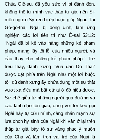
Chúa Giê-su, đã yếu sức vì bị đánh đòn,
không thể tự mình vác thập tự giá, nên Si-
môn người Sy-ren bị ép buộc giúp Ngài. Tại
Gô-gô-tha, Ngài bị đóng đinh, làm ứng
nghiệm các lời tiên tri như Ê-sai 53:12:
“Ngài đã bị kể vào hàng những kẻ phạm
pháp, mang lấy tội lỗi của nhiều người, và
cầu thay cho những kẻ phạm pháp.” Trớ
trêu thay, danh xưng “Vua dân Do Thái”
được đặt phía trên Ngài như một lời buộc
tội, dù danh xưng ấy chứa đựng một sự thật
vượt xa điều mà bất cứ ai ở đó hiểu được.
Sự chế giễu từ những người qua đường và
các lãnh đạo tôn giáo, cùng với lời kêu gọi
Ngài hãy tự cứu mình, càng nhấn mạnh sự
lựa chọn hy sinh của Ngài khi vẫn ở lại trên
thập tự giá, bày tỏ sự vâng phục ý muốn
của Cha và làm trọn vai trò của Ngài là