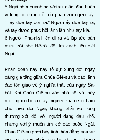
5 Ngài nhìn quanh họ với sự giận, đau buồn
vì lòng họ cứng cỏi, rồi phán với người ấy:
“Hãy đưa tay con ra.” Người ấy đưa tay ra,
và tay được phục hồi lành lặn như tay kia.
6 Người Pha-ri-si liền đi ra và lập tức bàn
mưu với phe Hê-rốt để tìm cách tiêu diệt
Ngài.
Phân đoạn này bày tỏ sự xung đột ngày
càng gia tăng giữa Chúa Giê-su và các lãnh
đạo tôn giáo về ý nghĩa thật của ngày Sa-
bát. Khi Chúa Giê-su vào nhà hội và thấy
một người bị teo tay, người Pha-ri-si chăm
chú theo dõi Ngài, không phải với lòng
thương xót đối với người đang đau khổ,
nhưng với ý muốn tìm cớ cáo buộc Ngài.
Chúa Giê-su phơi bày tinh thần đằng sau sự
giữ luật cứng nhắc của họ khi hỏi: “Trong