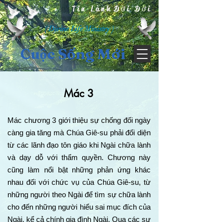
Tin Lành Đời Đời
( Divine Life Ministry )
Cuộc Sống Mới
Mác 3
Mác chương 3 giới thiệu sự chống đối ngày
càng gia tăng mà Chúa Giê-su phải đối diện
từ các lãnh đạo tôn giáo khi Ngài chữa lành
và dạy dỗ với thẩm quyền. Chương này
cũng làm nổi bật những phản ứng khác
nhau đối với chức vụ của Chúa Giê-su, từ
những người theo Ngài để tìm sự chữa lành
cho đến những người hiểu sai mục đích của
Ngài, kể cả chính gia đình Ngài. Qua các sự