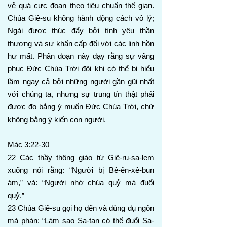
vẻ quá cực đoan theo tiêu chuẩn thế gian.
Chúa Giê-su không hành động cách vô lý;
Ngài được thúc đẩy bởi tình yêu thần
thượng và sự khẩn cấp đối với các linh hồn
hư mất. Phân đoạn này dạy rằng sự vâng
phục Đức Chúa Trời đôi khi có thể bị hiểu
lầm ngay cả bởi những người gần gũi nhất
với chúng ta, nhưng sự trung tín thật phải
được đo bằng ý muốn Đức Chúa Trời, chứ
không bằng ý kiến con người.
Mác 3:22-30
22 Các thầy thông giáo từ Giê-ru-sa-lem
xuống nói rằng: “Người bị Bê-ên-xê-bun
ám,” và: “Người nhờ chúa quỷ mà đuổi
quỷ.”
23 Chúa Giê-su gọi họ đến và dùng dụ ngôn
mà phán: “Làm sao Sa-tan có thể đuổi Sa-