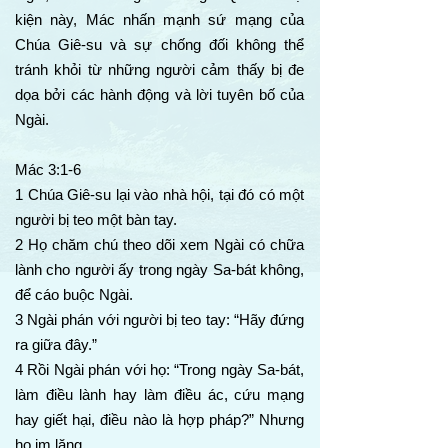
kiện này, Mác nhấn mạnh sứ mạng của
Chúa Giê-su và sự chống đối không thể
tránh khỏi từ những người cảm thấy bị đe
dọa bởi các hành động và lời tuyên bố của
Ngài.
Mác 3:1-6
1 Chúa Giê-su lại vào nhà hội, tại đó có một
người bị teo một bàn tay.
2 Họ chăm chú theo dõi xem Ngài có chữa
lành cho người ấy trong ngày Sa-bát không,
để cáo buộc Ngài.
3 Ngài phán với người bị teo tay: “Hãy đứng
ra giữa đây.”
4 Rồi Ngài phán với họ: “Trong ngày Sa-bát,
làm điều lành hay làm điều ác, cứu mạng
hay giết hại, điều nào là hợp pháp?” Nhưng
họ im lặng.