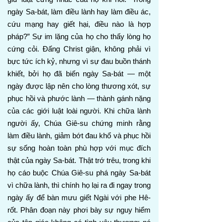
ngày Sa-bát, làm điều lành hay làm điều ác,
cứu mạng hay giết hại, điều nào là hợp
pháp?” Sự im lặng của họ cho thấy lòng họ
cứng cỏi. Đấng Christ giận, không phải vì
bực tức ích kỷ, nhưng vì sự đau buồn thánh
khiết, bởi họ đã biến ngày Sa-bát — một
ngày được lập nên cho lòng thương xót, sự
phục hồi và phước lành — thành gánh nặng
của các giới luật loài người. Khi chữa lành
người ấy, Chúa Giê-su chứng minh rằng
làm điều lành, giảm bớt đau khổ và phục hồi
sự sống hoàn toàn phù hợp với mục đích
thật của ngày Sa-bát. Thật trớ trêu, trong khi
họ cáo buộc Chúa Giê-su phá ngày Sa-bát
vì chữa lành, thì chính họ lại ra đi ngay trong
ngày ấy để bàn mưu giết Ngài với phe Hê-
rốt. Phân đoạn này phơi bày sự nguy hiểm