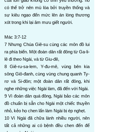
của tôn giáo không có tình yêu thương: nó
có thể trở nên mù lòa bởi truyền thống và
sự kiêu ngạo đến mức lên án lòng thương
xót trong khi lại âm mưu giết người.
Mác 3:7-12
7 Nhưng Chúa Giê-su cùng các môn đồ lui
ra phía biển. Một đoàn dân rất đông từ Ga-li-
lê đi theo Ngài, và từ Giu-đê,
8 Giê-ru-sa-lem, Y-đu-mê, vùng bên kia
sông Giô-đanh, cùng vùng chung quanh Ty-
rơ và Si-đôn; một đoàn dân rất đông, khi
nghe những việc Ngài làm, đã đến với Ngài.
9 Vì đoàn dân quá đông, Ngài bảo các môn
đồ chuẩn bị sẵn cho Ngài một chiếc thuyền
nhỏ, kẻo họ chen lấn làm Ngài bị ép nghẹt.
10 Vì Ngài đã chữa lành nhiều người, nên
tất cả những ai có bệnh đều chen đến để