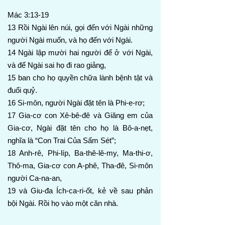
Mác 3:13-19
13 Rồi Ngài lên núi, gọi đến với Ngài những
người Ngài muốn, và họ đến với Ngài.
14 Ngài lập mười hai người để ở với Ngài,
và để Ngài sai họ đi rao giảng,
15 ban cho họ quyền chữa lành bệnh tật và
đuổi quỷ.
16 Si-môn, người Ngài đặt tên là Phi-e-rơ;
17 Gia-cơ con Xê-bê-đê và Giăng em của
Gia-cơ, Ngài đặt tên cho họ là Bô-a-nẹt,
nghĩa là “Con Trai Của Sấm Sét”;
18 Anh-rê, Phi-líp, Ba-thê-lê-my, Ma-thi-ơ,
Thô-ma, Gia-cơ con A-phê, Tha-đê, Si-môn
người Ca-na-an,
19 và Giu-đa Ích-ca-ri-ốt, kẻ về sau phản
bội Ngài. Rồi họ vào một căn nhà.