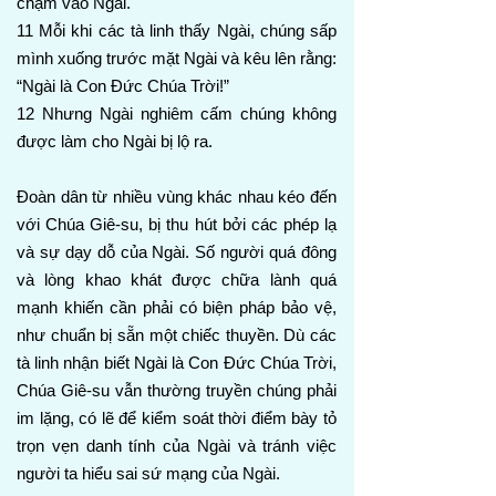
chạm vào Ngài.
11 Mỗi khi các tà linh thấy Ngài, chúng sấp
mình xuống trước mặt Ngài và kêu lên rằng:
“Ngài là Con Đức Chúa Trời!”
12 Nhưng Ngài nghiêm cấm chúng không
được làm cho Ngài bị lộ ra.
Đoàn dân từ nhiều vùng khác nhau kéo đến
với Chúa Giê-su, bị thu hút bởi các phép lạ
và sự dạy dỗ của Ngài. Số người quá đông
và lòng khao khát được chữa lành quá
mạnh khiến cần phải có biện pháp bảo vệ,
như chuẩn bị sẵn một chiếc thuyền. Dù các
tà linh nhận biết Ngài là Con Đức Chúa Trời,
Chúa Giê-su vẫn thường truyền chúng phải
im lặng, có lẽ để kiểm soát thời điểm bày tỏ
trọn vẹn danh tính của Ngài và tránh việc
người ta hiểu sai sứ mạng của Ngài.