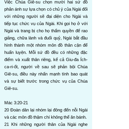
Việc Chúa Giê-su chọn mười hai sứ đồ
phản ánh sự lựa chọn có chủ ý của Ngài đối
với những người sẽ đại diện cho Ngài và
tiếp tục chức vụ của Ngài. Khi gọi họ ở với
Ngài và trang bị cho họ thẩm quyền để rao
giảng, chữa lành và đuổi quỷ, Ngài bắt đầu
hình thành một nhóm môn đồ thân cận để
huấn luyện. Mỗi sứ đồ đều có những đặc
điểm và xuất thân riêng, kể cả Giu-đa Ích-
ca-ri-ốt, người về sau sẽ phản bội Chúa
Giê-su, điều này nhấn mạnh tính bao quát
và sự biết trước trong chức vụ của Chúa
Giê-su.
Mác 3:20-21
20 Đoàn dân lại nhóm lại đông đến nỗi Ngài
và các môn đồ thậm chí không thể ăn bánh.
21 Khi những người thân của Ngài nghe