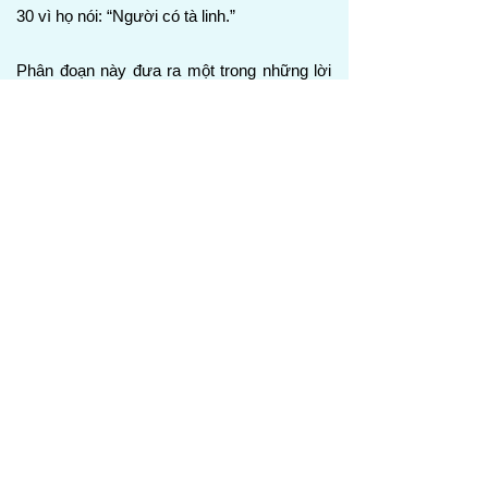
30 vì họ nói: “Người có tà linh.”
Phân đoạn này đưa ra một trong những lời
giải thích rõ ràng nhất về tội phạm thượng
đến Thánh Linh. Các thầy thông giáo từ Giê-
ru-sa-lem cáo buộc Chúa Giê-su đuổi quỷ
bởi quyền lực của Bê-ên-xê-bun, cho rằng
công việc của Đức Chúa Trời thật ra là công
việc của Sa-tan. Chúa Giê-su phơi bày sự
vô lý trong lời cáo buộc của họ bằng cách
cho thấy Sa-tan sẽ không đuổi Sa-tan, vì
một vương quốc hay một nhà tự chia rẽ thì
không thể đứng vững. Trái lại, quyền năng
của Đấng Christ trên ma quỷ chứng minh
rằng Ngài đã vào “nhà của người mạnh
sức,” trói Sa-tan lại và giải cứu các linh hồn
khỏi sự giam cầm của nó. Sau đó, Chúa
Giê-su đưa ra lời cảnh báo nghiêm trọng