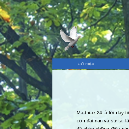
GIỚI THIỆU
Ma-thi-ơ 24 là lời dạy t
cơn đại nạn và sự tái l
đã phán những điều này 