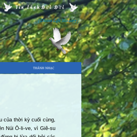
Tin Lành Đời Đời
( Divine Life Ministry )
THÁNH NHẠC
u của thời kỳ cuối cùng,
 Núi Ô-li-ve, vì Giê-su
đừng bị lừa dối bởi các