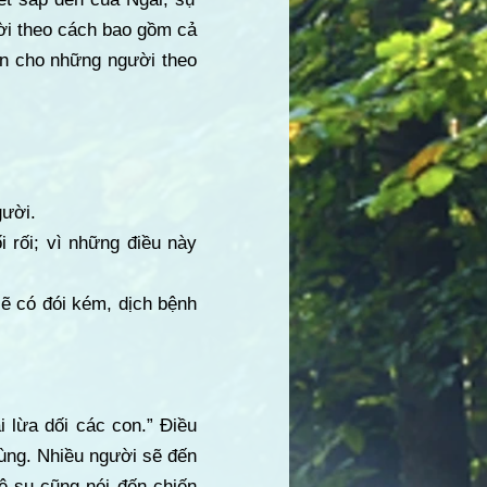
 lời theo cách bao gồm cả
ẫn cho những người theo
gười.
 rối; vì những điều này
ẽ có đói kém, dịch bệnh
i lừa dối các con.” Điều
cùng. Nhiều người sẽ đến
ê-su cũng nói đến chiến