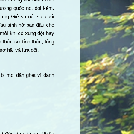
vương quốc nọ, đói kém,
hưng Giê-su nói sự cuối
đau sinh nở ban đầu cho
mỗi khi có xung đột hay
thức sự tỉnh thức, lòng
ợ hãi và lừa dối.
bị mọi dân ghét vì danh
vì đức tin của họ. Nhiều