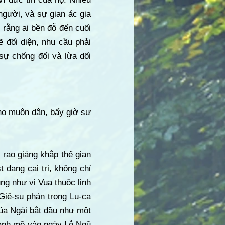
 người, và sự gian ác gia
 rằng ai bền đỗ đến cuối
đối diện, nhu cầu phải
sự chống đối và lừa dối
ho muôn dân, bấy giờ sự
rao giảng khắp thế gian
đang cai trị, không chỉ
ng như vị Vua thuộc linh
 Giê-su phán trong Lu-ca
ủa Ngài bắt đầu như một
mạnh mẽ vào ngày Lễ Ngũ