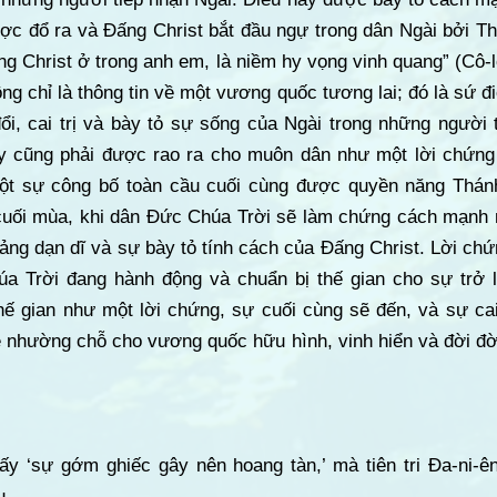
ợc đổ ra và Đấng Christ bắt đầu ngự trong dân Ngài bởi Th
ng Christ ở trong anh em, là niềm hy vọng vinh quang” (Cô-l
 chỉ là thông tin về một vương quốc tương lai; đó là sứ đ
ổi, cai trị và bày tỏ sự sống của Ngài trong những người 
y cũng phải được rao ra cho muôn dân như một lời chứng 
một sự công bố toàn cầu cuối cùng được quyền năng Thánh
uối mùa, khi dân Đức Chúa Trời sẽ làm chứng cách mạnh m
iảng dạn dĩ và sự bày tỏ tính cách của Đấng Christ. Lời ch
 Trời đang hành động và chuẩn bị thế gian cho sự trở l
ế gian như một lời chứng, sự cuối cùng sẽ đến, và sự cai 
ẽ nhường chỗ cho vương quốc hữu hình, vinh hiển và đời đời
ấy ‘sự gớm ghiếc gây nên hoang tàn,’ mà tiên tri Đa-ni-ên
ểu —