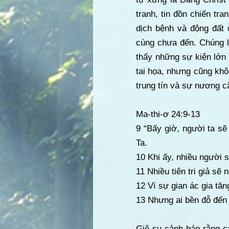
tranh, tin đồn chiến tr
dịch bệnh và động đất 
cùng chưa đến. Chúng l
thấy những sự kiện lớn
tai họa, nhưng cũng khô
trung tín và sự nương c
Ma-thi-ơ 24:9-13
9 “Bấy giờ, người ta sẽ
Ta.
10 Khi ấy, nhiều người 
11 Nhiều tiên tri giả sẽ 
12 Vì sự gian ác gia tăn
13 Nhưng ai bền đỗ đến
Giê-su cảnh báo rằng cá