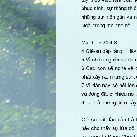
phục sinh, sự thăng thiê
những sự kiện gần và n
Ngài trong mọi thế hệ.
Ma-thi-ơ 24:4-8
4 Giê-su đáp rằng: “Hãy
5 Vì nhiều người sẽ đến 
6 Các con sẽ nghe về ch
phải xảy ra, nhưng sự c
7 Vì dân này sẽ nổi lê
và động đất ở nhiều nơi.
8 Tất cả những điều này
Giê-su bắt đầu câu trả 
này cho thấy sự lừa dối
tự xưng là Đấng Christ 