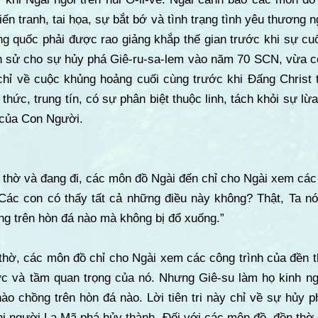
 chiến tranh, tai họa, sự bắt bớ và tình trạng tình yêu thương
 quốc phải được rao giảng khắp thế gian trước khi sự cuố
h sử cho sự hủy phá Giê-ru-sa-lem vào năm 70 SCN, vừa 
 chỉ về cuộc khủng hoảng cuối cùng trước khi Đấng Christ 
h thức, trung tín, có sự phân biệt thuộc linh, tách khỏi sự l
 của Con Người.
n thờ và đang đi, các môn đồ Ngài đến chỉ cho Ngài xem các
“Các con có thấy tất cả những điều này không? Thật, Ta nó
g trên hòn đá nào mà không bị đổ xuống.”
 thờ, các môn đồ chỉ cho Ngài xem các công trình của đền t
ớc và tầm quan trọng của nó. Nhưng Giê-su làm họ kinh ng
o chồng trên hòn đá nào. Lời tiên tri này chỉ về sự hủy p
i người La Mã phá hủy thành. Đối với các môn đồ, đền th