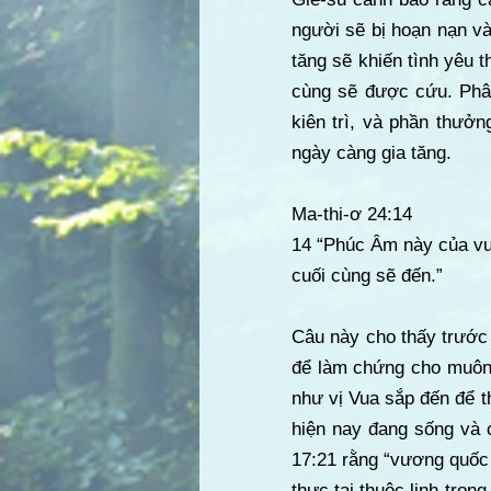
người sẽ bị hoạn nạn và 
tăng sẽ khiến tình yêu 
cùng sẽ được cứu. Phâ
kiên trì, và phần thưởn
ngày càng gia tăng.
Ma-thi-ơ 24:14
14 “Phúc Âm này của vư
cuối cùng sẽ đến.”
Câu này cho thấy trước
để làm chứng cho muôn 
như vị Vua sắp đến để t
hiện nay đang sống và c
17:21 rằng “vương quốc
thực tại thuộc linh tro