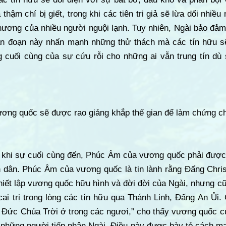
thậm chí bị giết, trong khi các tiên tri giả sẽ lừa dối nhiều
thương của nhiều người nguội lạnh. Tuy nhiên, Ngài bảo đảm
n đoạn này nhấn mạnh những thử thách mà các tín hữu sẽ 
g cuối cùng của sự cứu rỗi cho những ai vẫn trung tín dù 
ơng quốc sẽ được rao giảng khắp thế gian để làm chứng c
 khi sự cuối cùng đến, Phúc Âm của vương quốc phải được 
dân. Phúc Âm của vương quốc là tin lành rằng Đấng Christ 
hiết lập vương quốc hữu hình và đời đời của Ngài, nhưng cũ
ai trị trong lòng các tín hữu qua Thánh Linh, Đấng An Ủi.
 Đức Chúa Trời ở trong các ngươi,” cho thấy vương quốc c
ng những người tiếp nhận Ngài. Điều này được bày tỏ cách 