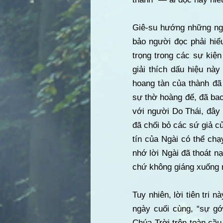
Giê-su hướng những người
bảo người đọc phải hiể
trọng trong các sự kiệ
giải thích dấu hiệu này
hoang tàn của thành đã
sự thờ hoàng đế, đã bao
với người Do Thái, đây
đã chối bỏ các sứ giả c
tín của Ngài có thể chạ
nhớ lời Ngài đã thoát n
chứ không giáng xuống n
Tuy nhiên, lời tiên tri
ngày cuối cùng, “sự g
Chúa Trời trên toàn cầu,