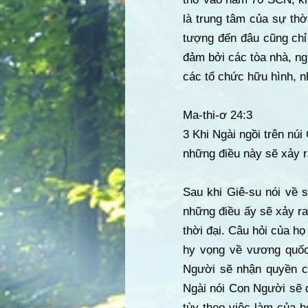
là trung tâm của sự th
tượng đến đâu cũng chỉ
đảm bởi các tòa nhà, ngh
các tổ chức hữu hình, n
Ma-thi-ơ 24:3
3 Khi Ngài ngồi trên núi
những điều này sẽ xảy r
Sau khi Giê-su nói về s
những điều ấy sẽ xảy ra
thời đại. Câu hỏi của h
hy vọng về vương quốc 
Người sẽ nhận quyền ca
Ngài nói Con Người sẽ 
tùy theo việc làm của h