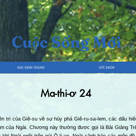
Cuộc Sống Mới
HỌC KINH THÁNH
SỨC KHỎE
Ma-thi-ơ 24
iên tri của Giê-su về sự hủy phá Giê-ru-sa-lem, các dấu hiệ
âm của Ngài. Chương này thường được gọi là Bài Giảng Trên
khi Ngài ngồi trên núi Ô-li-ve. Ngài cảnh báo các môn đồ 