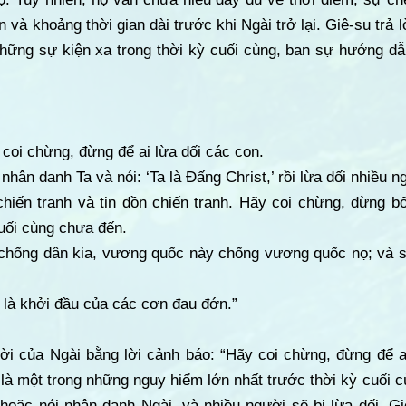
n và khoảng thời gian dài trước khi Ngài trở lại. Giê-su trả
hững sự kiện xa trong thời kỳ cuối cùng, ban sự hướng d
 coi chừng, đừng để ai lừa dối các con.
nhân danh Ta và nói: ‘Ta là Đấng Christ,’ rồi lừa dối nhiều n
iến tranh và tin đồn chiến tranh. Hãy coi chừng, đừng bối
uối cùng chưa đến.
n chống dân kia, vương quốc này chống vương quốc nọ; và s
 là khởi đầu của các cơn đau đớn.”
lời của Ngài bằng lời cảnh báo: “Hãy coi chừng, đừng để a
 là một trong những nguy hiểm lớn nhất trước thời kỳ cuối 
hoặc nói nhân danh Ngài, và nhiều người sẽ bị lừa dối. Gi