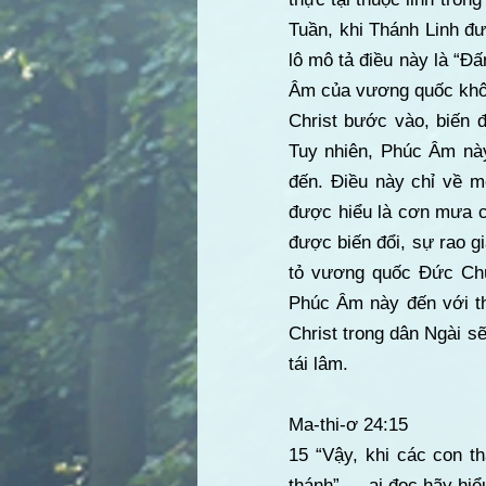
Tuần, khi Thánh Linh đư
lô mô tả điều này là “Đấ
Âm của vương quốc không
Christ bước vào, biến đ
Tuy nhiên, Phúc Âm nà
đến. Điều này chỉ về 
được hiểu là cơn mưa c
được biến đổi, sự rao g
tỏ vương quốc Đức Chúa
Phúc Âm này đến với th
Christ trong dân Ngài s
tái lâm.
Ma-thi-ơ 24:15
15 “Vậy, khi các con th
thánh” — ai đọc hãy hi