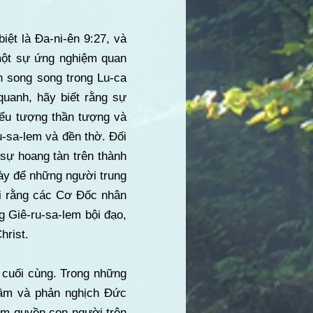
iệt là Đa-ni-ên 9:27, và
 một sự ứng nghiệm quan
n song song trong Lu-ca
quanh, hãy biết rằng sự
iểu tượng thần tượng và
-sa-lem và đền thờ. Đối
sự hoang tàn trên thành
ày để những người trung
lại rằng các Cơ Đốc nhân
g Giê-ru-sa-lem bội đạo,
hrist.
ỳ cuối cùng. Trong những
lầm và phản nghịch Đức
hẩm quyền con người trên