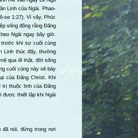
ần Linh của Ngài. Phao-
ô-se 1:27). Vì vậy, Phúc
iệp sống động rằng Đấng
theo Ngài ngay bây giờ.
trước khi sự cuối cùng
 Linh thúc đẩy, thường
ẽ qua lẽ thật, đời sống
ứng cuối cùng này sẽ bày
ại của Đấng Christ. Khi
trị thuộc linh của Đấng
 được thiết lập khi Ngài
 đã nói, đứng trong nơi