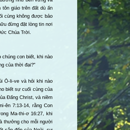
tôn giáo trên đất dù ấn
uối cùng không được bảo
ữu đừng đặt lòng tin nơi
Đức Chúa Trời.
o chúng con biết, khi nào
g của thời đại?”
 Ô-li-ve và hỏi khi nào
ho biết sự cuối cùng của
của Đấng Christ, và niềm
ni-ên 7:13-14, rằng Con
ong Ma-thi-ơ 16:27, khi
và thưởng cho mỗi người
ết sắp đến của Ngài, sự