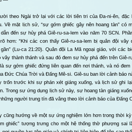
 theo Ngài trở lại với các lời tiên tri của Đa-ni-ên, đặc b
u. Về mặt lịch sử, “sự gớm ghiếc gây nên hoang tàn” có
n dẫn đến sự hủy phá Giê-ru-sa-lem vào năm 70 SCN. Phầ
 rõ hơn: “Khi các con thấy Giê-ru-sa-lem bị quân đội vây 
 gần” (Lu-ca 21:20). Quân đội La Mã ngoại giáo, với các b
 vây thành thánh và sau đó đem sự hủy phá đến trên Giê-ru
 là sự gớm ghiếc đứng liên quan đến nơi thánh, và nó đem 
ủa Đức Chúa Trời và Đấng Mê-si. Giê-su ban lời cảnh báo n
y trốn trước khi sự phán xét giáng xuống, và lịch sử ghi 
ạn. Trong sự ứng dụng lịch sử này, sự hoang tàn giáng xuốn
hững người trung tín đã vâng theo lời cảnh báo của Đấng C
 này cũng hướng về một sự ứng nghiệm lớn hơn trong thời k
ớm ghiếc” tượng trưng cho một hệ thống thờ phượng sai 
 nơi quyền lực tôn giáo và chính trị liên hiệp để tôn cao t