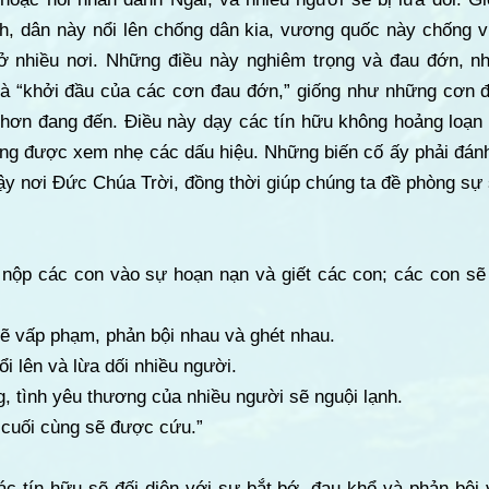
anh, dân này nổi lên chống dân kia, vương quốc này chống 
ở nhiều nơi. Những điều này nghiêm trọng và đau đớn, n
à “khởi đầu của các cơn đau đớn,” giống như những cơn 
 hơn đang đến. Điều này dạy các tín hữu không hoảng loạn 
ng được xem nhẹ các dấu hiệu. Những biến cố ấy phải đánh 
ậy nơi Đức Chúa Trời, đồng thời giúp chúng ta đề phòng sự s
 nộp các con vào sự hoạn nạn và giết các con; các con sẽ 
sẽ vấp phạm, phản bội nhau và ghét nhau.
nổi lên và lừa dối nhiều người.
g, tình yêu thương của nhiều người sẽ nguội lạnh.
 cuối cùng sẽ được cứu.”
c tín hữu sẽ đối diện với sự bắt bớ, đau khổ và phản bội 