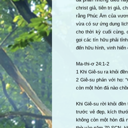
christ giả, tiên tri giả,
rằng Phúc Âm của vương
vừa có sự ứng dụng lịc
cho thời kỳ cuối cùng,
gọi các tín hữu phải tỉn
đến hữu hình, vinh hiển
Ma-thi-ơ 24:1-2
1 Khi Giê-su ra khỏi đề
2 Giê-su phán với họ: 
còn một hòn đá nào chồn
Khi Giê-su rời khỏi đền
trước vẻ đẹp, kích thư
không còn một hòn đá nà
thờ vào năm 70 SCN, kh