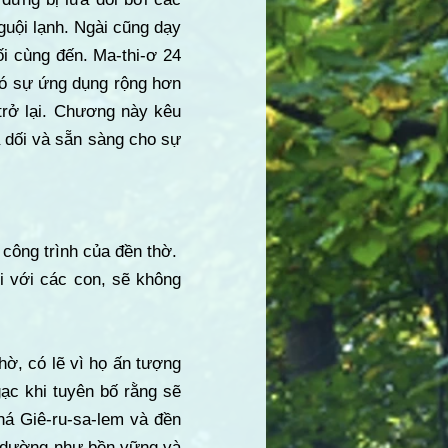
 nguội lạnh. Ngài cũng dạy
i cùng đến. Ma-thi-ơ 24
có sự ứng dụng rộng hơn
trở lại. Chương này kêu
ừa dối và sẵn sàng cho sự
 công trình của đền thờ.
i với các con, sẽ không
hờ, có lẽ vì họ ấn tượng
ạc khi tuyên bố rằng sẽ
há Giê-ru-sa-lem và đền
ờ dường như bền vững và