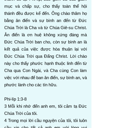
mục và chấp sự, cho thấy toàn thể hội
thánh đều được kể đến. Ông chào thăm họ
bằng ân điển và sự bình an đến từ Đức
Chúa Trời là Cha và từ Chúa Giê-su Christ.
Ân điển là ơn huệ không xứng đáng mà
Đức Chúa Trời ban cho, còn sự bình an là
kết quả của việc được hòa thuận lại với
Đức Chúa Trời qua Đấng Christ. Lời chào
này cho thấy phước hạnh thuộc linh đến từ
Cha qua Con Ngài, và Cha cùng Con làm
việc với nhau để ban ân điển, sự bình an, và
phước lành cho các tín hữu.
Phi-líp 1:3-8
3 Mỗi khi nhớ đến anh em, tôi cảm tạ Đức
Chúa Trời của tôi.
4 Trong mọi lời cầu nguyện của tôi, tôi luôn
cầu xin cho tất cả anh em với lòng vui