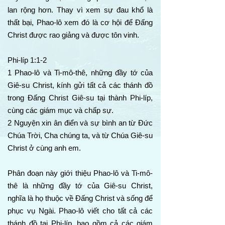
lan rộng hơn. Thay vì xem sự đau khổ là
thất bại, Phao-lô xem đó là cơ hội để Đấng
Christ được rao giảng và được tôn vinh.
Phi-líp 1:1-2
1 Phao-lô và Ti-mô-thê, những đầy tớ của
Giê-su Christ, kính gửi tất cả các thánh đồ
trong Đấng Christ Giê-su tại thành Phi-líp,
cùng các giám mục và chấp sự.
2 Nguyện xin ân điển và sự bình an từ Đức
Chúa Trời, Cha chúng ta, và từ Chúa Giê-su
Christ ở cùng anh em.
Phân đoạn này giới thiệu Phao-lô và Ti-mô-
thê là những đầy tớ của Giê-su Christ,
nghĩa là họ thuộc về Đấng Christ và sống để
phục vụ Ngài. Phao-lô viết cho tất cả các
thánh đồ tại Phi-líp, bao gồm cả các giám