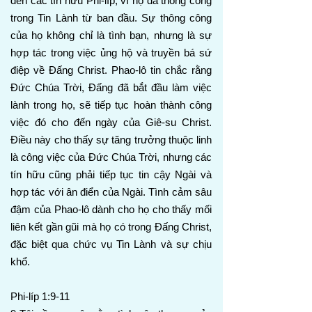
đến các tín hữu Phi-líp, vì họ đã thông công
trong Tin Lành từ ban đầu. Sự thông công
của họ không chỉ là tình bạn, nhưng là sự
hợp tác trong việc ủng hộ và truyền bá sứ
điệp về Đấng Christ. Phao-lô tin chắc rằng
Đức Chúa Trời, Đấng đã bắt đầu làm việc
lành trong họ, sẽ tiếp tục hoàn thành công
việc đó cho đến ngày của Giê-su Christ.
Điều này cho thấy sự tăng trưởng thuộc linh
là công việc của Đức Chúa Trời, nhưng các
tín hữu cũng phải tiếp tục tin cậy Ngài và
hợp tác với ân điển của Ngài. Tình cảm sâu
đậm của Phao-lô dành cho họ cho thấy mối
liên kết gần gũi mà họ có trong Đấng Christ,
đặc biệt qua chức vụ Tin Lành và sự chịu
khổ.
Phi-líp 1:9-11