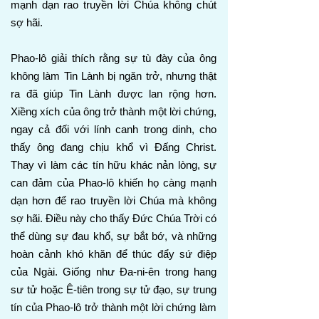
mạnh dạn rao truyền lời Chúa không chút
sợ hãi.
Phao-lô giải thích rằng sự tù đày của ông
không làm Tin Lành bị ngăn trở, nhưng thật
ra đã giúp Tin Lành được lan rộng hơn.
Xiềng xích của ông trở thành một lời chứng,
ngay cả đối với lính canh trong dinh, cho
thấy ông đang chịu khổ vì Đấng Christ.
Thay vì làm các tín hữu khác nản lòng, sự
can đảm của Phao-lô khiến họ càng mạnh
dạn hơn để rao truyền lời Chúa mà không
sợ hãi. Điều này cho thấy Đức Chúa Trời có
thể dùng sự đau khổ, sự bắt bớ, và những
hoàn cảnh khó khăn để thúc đẩy sứ điệp
của Ngài. Giống như Đa-ni-ên trong hang
sư tử hoặc Ê-tiên trong sự tử đạo, sự trung
tín của Phao-lô trở thành một lời chứng làm