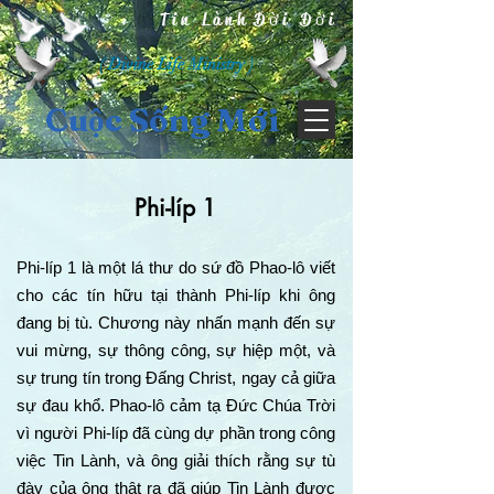
Tin Lành Đời Đời
( Divine Life Ministry )
Cuộc Sống Mới
Phi-líp 1
Phi-líp 1 là một lá thư do sứ đồ Phao-lô viết
cho các tín hữu tại thành Phi-líp khi ông
đang bị tù. Chương này nhấn mạnh đến sự
vui mừng, sự thông công, sự hiệp một, và
sự trung tín trong Đấng Christ, ngay cả giữa
sự đau khổ. Phao-lô cảm tạ Đức Chúa Trời
vì người Phi-líp đã cùng dự phần trong công
việc Tin Lành, và ông giải thích rằng sự tù
đày của ông thật ra đã giúp Tin Lành được