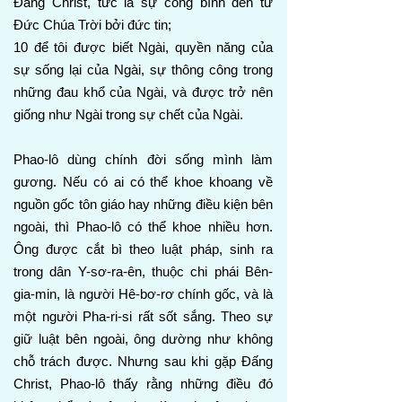
Đấng Christ, tức là sự công bình đến từ
Đức Chúa Trời bởi đức tin;
10 để tôi được biết Ngài, quyền năng của
sự sống lại của Ngài, sự thông công trong
những đau khổ của Ngài, và được trở nên
giống như Ngài trong sự chết của Ngài.
Phao-lô dùng chính đời sống mình làm
gương. Nếu có ai có thể khoe khoang về
nguồn gốc tôn giáo hay những điều kiện bên
ngoài, thì Phao-lô có thể khoe nhiều hơn.
Ông được cắt bì theo luật pháp, sinh ra
trong dân Y-sơ-ra-ên, thuộc chi phái Bên-
gia-min, là người Hê-bơ-rơ chính gốc, và là
một người Pha-ri-si rất sốt sắng. Theo sự
giữ luật bên ngoài, ông dường như không
chỗ trách được. Nhưng sau khi gặp Đấng
Christ, Phao-lô thấy rằng những điều đó