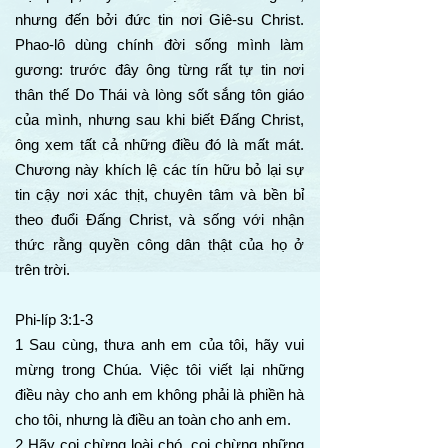
nhưng đến bởi đức tin nơi Giê-su Christ.
Phao-lô dùng chính đời sống mình làm
gương: trước đây ông từng rất tự tin nơi
thân thế Do Thái và lòng sốt sắng tôn giáo
của mình, nhưng sau khi biết Đấng Christ,
ông xem tất cả những điều đó là mất mát.
Chương này khích lệ các tín hữu bỏ lại sự
tin cậy nơi xác thịt, chuyên tâm và bền bỉ
theo đuổi Đấng Christ, và sống với nhận
thức rằng quyền công dân thật của họ ở
trên trời.
Phi-líp 3:1-3
1 Sau cùng, thưa anh em của tôi, hãy vui
mừng trong Chúa. Việc tôi viết lại những
điều này cho anh em không phải là phiền hà
cho tôi, nhưng là điều an toàn cho anh em.
2 Hãy coi chừng loài chó, coi chừng những