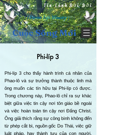
Tin Lành Đời Đời
( Divine Life Ministry )
Cuộc Sống Mới
Phi-líp 3
Phi-líp 3 cho thấy hành trình cá nhân của
Phao-lô và sự trưởng thành thuộc linh mà
ông muốn các tín hữu tại Phi-líp có được.
Trong chương này, Phao-lô chỉ ra sự khác
biệt giữa việc tin cậy nơi tôn giáo bề ngoài
và việc hoàn toàn tin cậy nơi Đấng Christ.
Ông giải thích rằng sự công bình không đến
từ phép cắt bì, nguồn gốc Do Thái, việc giữ
luật pháp, hay thành tựu của con người,