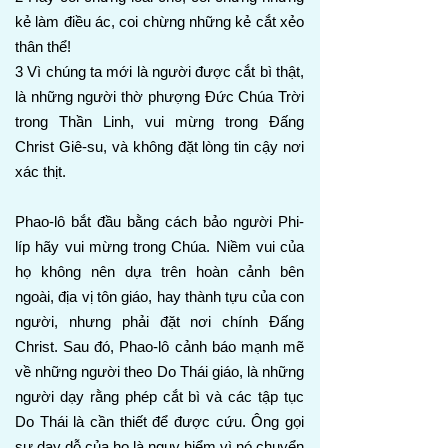
kẻ làm điều ác, coi chừng những kẻ cắt xẻo
thân thể!
3 Vì chúng ta mới là người được cắt bì thật,
là những người thờ phượng Đức Chúa Trời
trong Thần Linh, vui mừng trong Đấng
Christ Giê-su, và không đặt lòng tin cậy nơi
xác thịt.
Phao-lô bắt đầu bằng cách bảo người Phi-
líp hãy vui mừng trong Chúa. Niềm vui của
họ không nên dựa trên hoàn cảnh bên
ngoài, địa vị tôn giáo, hay thành tựu của con
người, nhưng phải đặt nơi chính Đấng
Christ. Sau đó, Phao-lô cảnh báo mạnh mẽ
về những người theo Do Thái giáo, là những
người dạy rằng phép cắt bì và các tập tục
Do Thái là cần thiết để được cứu. Ông gọi
sự dạy dỗ của họ là nguy hiểm vì nó chuyển