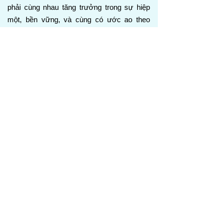
phải cùng nhau tăng trưởng trong sự hiệp
một, bền vững, và cùng có ước ao theo
Đấng Christ cách trọn vẹn hơn.
Phi-líp 3:17-21
17 Thưa anh em, hãy cùng nhau noi gương
tôi, và hãy chú ý đến những người sống
theo mẫu mực mà anh em thấy nơi chúng
tôi.
18 Vì có nhiều người sống như kẻ thù của
thập tự giá Đấng Christ; tôi đã nhiều lần nói
với anh em về họ, và bây giờ tôi lại nói trong
nước mắt.
19 Kết cuộc của họ là sự hủy diệt; thần của
họ là cái bụng, vinh quang của họ là điều
đáng xấu hổ, và tâm trí họ đặt vào những
điều thuộc về đất.
20 Nhưng quyền công dân của chúng ta ở