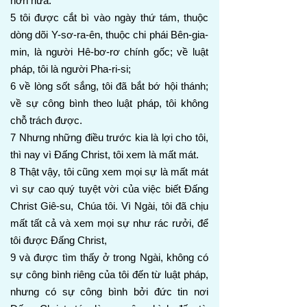
hơn nữa:
5 tôi được cắt bì vào ngày thứ tám, thuộc
dòng dõi Y-sơ-ra-ên, thuộc chi phái Bên-gia-
min, là người Hê-bơ-rơ chính gốc; về luật
pháp, tôi là người Pha-ri-si;
6 về lòng sốt sắng, tôi đã bắt bớ hội thánh;
về sự công bình theo luật pháp, tôi không
chỗ trách được.
7 Nhưng những điều trước kia là lợi cho tôi,
thì nay vì Đấng Christ, tôi xem là mất mát.
8 Thật vậy, tôi cũng xem mọi sự là mất mát
vì sự cao quý tuyệt vời của việc biết Đấng
Christ Giê-su, Chúa tôi. Vì Ngài, tôi đã chịu
mất tất cả và xem mọi sự như rác rưởi, để
tôi được Đấng Christ,
9 và được tìm thấy ở trong Ngài, không có
sự công bình riêng của tôi đến từ luật pháp,
nhưng có sự công bình bởi đức tin nơi